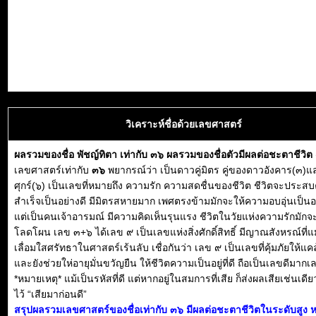
วิเคราะห์ชื่อด้วยเลขศาสตร์
ผลรวมของชื่อ พัชญ์ทิตา เท่ากับ ๓๖ ผลรวมของชื่อตัวมีผลต่อชะตาชีวิ
เลขศาสตร์เท่ากับ
๓๖
พยากรณ์ว่า เป็นดาวคู่มิตร คู่ของดาวอังคาร(๓)
ศุกร์(๖) เป็นเลขที่หมายถึง ความรัก ความสดชื่นของชีวิต ชีวิตจะประส
สำเร็จเป็นอย่างดี มีมิตรสหายมาก เพศตรงข้ามมักจะให้ความอบอุ่นเป็นอย
แต่เป็นคนเจ้าอารมณ์ มีความคิดเห็นรุนแรง ชีวิตในวัยแห่งความรักมักจ
โลดโผน เลข ๓+๖ ได้เลข ๙ เป็นเลขแห่งสิ่งศักดิ์สิทธิ์ มีญาณสังหรณ์ที่
เลื่อมใสศรัทธาในศาสตร์เร้นลับ เชื่อกันว่า เลข ๙ เป็นเลขที่คุ้มภัยให้แ
และยังช่วยให่อายุมั่นขวัญยืน ให้ชีวิตความเป็นอยู่ที่ดี ถือเป็นเลขดีมากเ
*หมายเหตุ* แม้เป็นรหัสที่ดี แต่หากอยู่ในสมการที่เสีย ก็ส่งผลเสียเช่นเดีย
ไว้ “เสียมาก่อนดี”
สรุปผลรวมเลขศาสตร์ของชื่อเท่ากับ ๓๖ มีผลต่อชะตาชีวิตในระดับสูง 