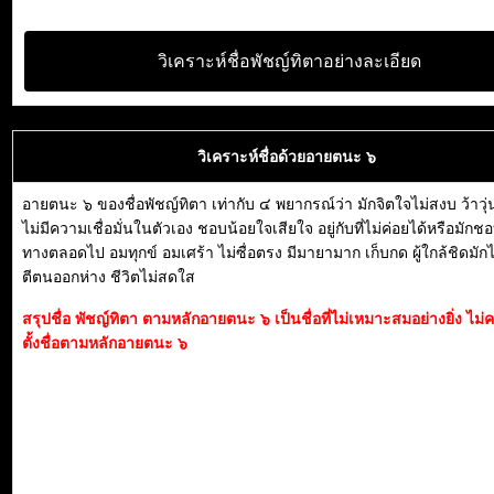
วิเคราะห์ชื่อพัชญ์ทิตาอย่างละเอียด
วิเคราะห์ชื่อด้วยอายตนะ ๖
อายตนะ ๖ ของชื่อพัชญ์ทิตา เท่ากับ ๔ พยากรณ์ว่า มักจิตใจไม่สงบ ว้าวุ่
ไม่มีความเชื่อมั่นในตัวเอง ชอบน้อยใจเสียใจ อยู่กับที่ไม่ค่อยได้หรือมักช
ทางตลอดไป อมทุกข์ อมเศร้า ไม่ซื่อตรง มีมายามาก เก็บกด ผู้ใกล้ชิดมักไม
ตีตนออกห่าง ชีวิตไม่สดใส
สรุปชื่อ พัชญ์ทิตา ตามหลักอายตนะ ๖ เป็นชื่อที่ไม่เหมาะสมอย่างยิ่ง ไ
ตั้งชื่อตามหลักอายตนะ ๖