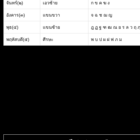
จันทร์(๒)
เอวซ้าย
ก ข ค ฆ ง
อังคาร(๓)
แขนขวา
จ ฉ ช ฌ ญ
พุธ(๔)
แขนซ้าย
ฎ ฏ ฐ ฑ ฒ ณ ย ร ล ว ฤ 
พฤหัสบดี(๕)
ศีรษะ
พ บ ป ผ ฝ ฟ ภ ม