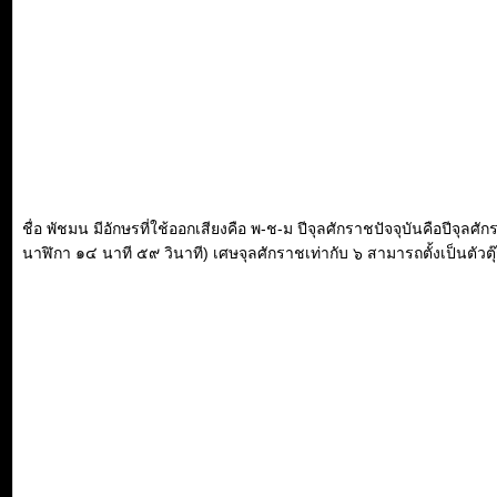
ชื่อ พัชมน มีอักษรที่ใช้ออกเสียงคือ พ-ช-ม ปีจุลศักราชปัจจุบันคือปีจุ
นาฬิกา ๑๔ นาที ๕๙ วินาที) เศษจุลศักราชเท่ากับ ๖ สามารถตั้งเป็นตัวตุ๊ก