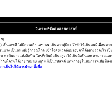
วิเคราะห์ชื่อด้วยเลขศาสตร์
๐ %
ป็นเลขดี ไม่มีส่วนเสีย เลข ๒๔ เป็นดาวคู่มิตร จึงทำให้เป็นคนมีเพื่อนมาก 
์รุนแรง เป็นคนหยั่งรู้การณ์ไกล เข้าใจสิ่งแวดล้อมรอบตัวได้อย่างรวดเร็ว
๖ เป็นดาวแห่งศิลปิน ใครที่เป็นศิลปินอยู่จะได้เป็นศิลปินเอก สามารถแสดง
รๆ ได้ง่าย *หมายเหตุ* แม้เป็นรหัสที่ดี แต่หากอยู่ในสมการที่เสีย ก็ส่งผล
ากเป็นไปได้ควรนำมาตั้งชื่อ