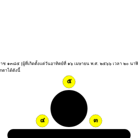
ลศักราช ๑๓๘๕ (ผู้ที่เกิดตั้งแต่วันอาทิตย์ที่ ๑๖ เมษายน พ.ศ. ๒๕๖๖ เวลา ๒๐
ตาได้ดังนี้