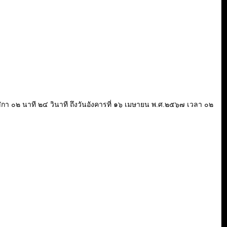
 นาฬิกา ๐๒ นาที ๒๔ วินาที ถึงวันอังคารที่ ๑๖ เมษายน พ.ศ.๒๕๖๗ เวลา ๐๒