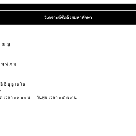
วิเคราะห์ชื่อด้วยมหาทักษา
ซ ฌ ญ
ฝ พ ฟ ภ ม
ฮ
อี อุ อู เอ โอ
ง
งแต่ เวลา ๐๖.๐๐ น. – วันพุธ เวลา ๐๕.๕๙ น.