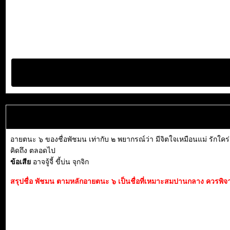
อายตนะ ๖ ของชื่อพัชมน เท่ากับ ๒ พยากรณ์ว่า มีจิตใจเหมือนแม่ รักใคร่
คิดถึง ตลอดไป
ข้อเสีย
อาจจู้จี้ ขี้บ่น จุกจิก
สรุปชื่อ พัชมน ตามหลักอายตนะ ๖ เป็นชื่อที่เหมาะสมปานกลาง ควรพิจารณา