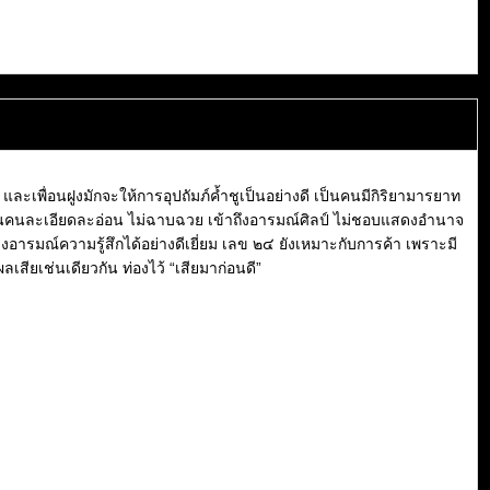
และเพื่อนฝูงมักจะให้การอุปถัมภ์ค้ำชูเป็นอย่างดี เป็นคนมีกิริยามารยาท
 เป็นคนละเอียดละอ่อน ไม่ฉาบฉวย เข้าถึงอารมณ์ศิลป์ ไม่ชอบแสดงอำนาจ
อารมณ์ความรู้สึกได้อย่างดีเยี่ยม เลข ๒๔ ยังเหมาะกับการค้า เพราะมี
เสียเช่นเดียวกัน ท่องไว้ “เสียมาก่อนดี”