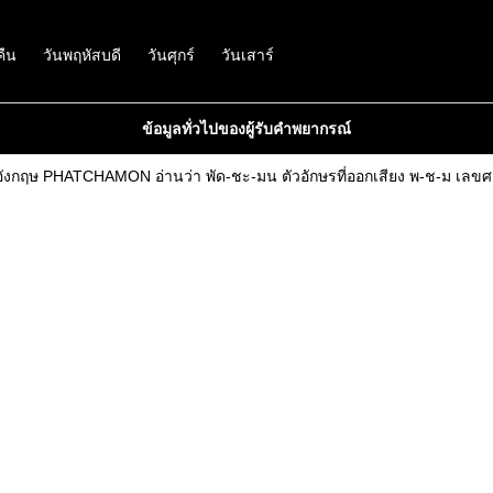
คืน
วันพฤหัสบดี
วันศุกร์
วันเสาร์
ข้อมูลทั่วไปของผู้รับคำพยากรณ์
ังกฤษ PHATCHAMON อ่านว่า พัด-ชะ-มน ตัวอักษรที่ออกเสียง พ-ช-ม เลขศาสต