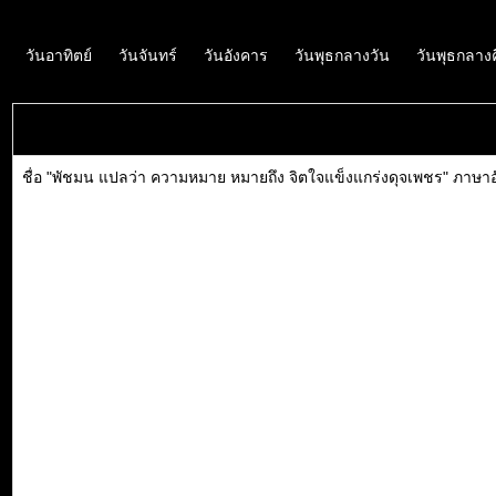
วันอาทิตย์
วันจันทร์
วันอังคาร
วันพุธกลางวัน
วันพุธกลาง
ชื่อ "พัชมน แปลว่า ความหมาย หมายถึง จิตใจแข็งแกร่งดุจเพชร" ภาษาอ