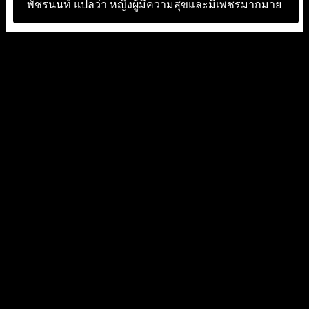
พัชรนนท์ แปลว่า
หญิงผู้มีความสุขและมีเพชรมากมาย