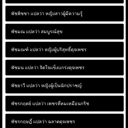
พัชพิชชา แปลว่า
หญิงสาวผู้มีความรู้
พัชมณ แปลว่า
สมบูรณ์สุข
พัชมณฑ์ แปลว่า
หญิงผู้บริสุทธิ์ดุจเพชร
พัชมน แปลว่า
จิตใจแข็งแกร่งดุจเพชร
พัชยาวี แปลว่า
หญิงผู้เป็นนักปราชญ์
พัชรกฤตย์ แปลว่า
เพชรที่คมเหมือนกริช
พัชรกฤษฎิ์ แปลว่า
ฉลาดดุจเพชร