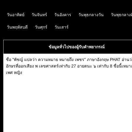
วันอาทิตย์
วันจันทร์
วันอังคาร
วันพุธกลางวัน
วันพุธกลาง
วันพฤหัสบดี
วันศุกร์
วันเสาร์
ข้อมูลทั่วไปของผู้รับคำพยากรณ์
ชื่อ "พัชญ์ แปลว่า ความหมาย หมายถึง เพชร" ภาษาอังกฤษ PHAT อ่านว่า
อักษรที่ออกเสียง พ เลขศาสตร์เท่ากับ 27 อายตนะ ๖ เท่ากับ 8 ชื่อนี้เหม
เพศ หญิง