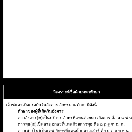
วิเคราะห์ชื่อด้วยมหาทักษา
เจ้าชะตาเกิดตรงกับวันอังคาร อักษรตามทักษามีดังนี้
ทักษาของผู้ที่เกิดวันอังคาร
ดาวอังคาร(๓)เป็นบริวาร อักษรที่แทนด้วยดาวอังคาร คือ จ ฉ ช 
ดาวพุธ(๔)เป็นอายุ อักษรที่แทนด้วยดาวพุธ คือ ฎ ฏ ฐ ฑ ฒ ณ
ดาวเสาร์(๗)เป็นเดช อักษรที่แทนด้วยดาวเสาร์ คือ ด ต ถ ท ธ น