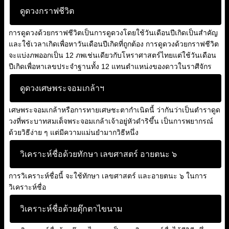
ดูดวงกราฟชีวิต
การดูดวงด้วยกราฟชีวิตเป็นการดูดวงโดยใช้วันเดือนปีเกิดเป็นสำคัญ
และใช้เวลาเกิดเพื่อหาวันเดือนปีเกิดที่ถูกต้อง การดูดวงด้วยกราฟชีวิต
จะแบ่งภพออกเป็น 12 ภพเช่นเดียวกับโหราศาสตร์ไทยแต่ใช้วันเดือน
ปีเกิดเพื่อหาเลขประจำฐานทั้ง 12 แทนตำแหน่งของดาวในราศีจักร
ดูดวงเศษพระจอมเกล้าฯ
เศษพระจอมเกล้าหรือการทายเศษชะตากำเนิดนี้ ว่ากันว่าเป็นตำราดูด
วงที่พระบาทสมเด็จพระจอมเกล้าเจ้าอยู่หัวดำริขึ้น เป็นการพยากรณ์
ด้วยวิธีง่าย ๆ แต่มีความแม่นยำมากวิธีหนึ่ง
วิเคราะห์ชื่อด้วยทักษา เลขศาสตร์ อายตนะ ๖
การวิเคราะห์ชื่อนี้ จะใช้ทักษา เลขศาสตร์ และอายตนะ ๖ ในการ
วิเคราะห์ชื่อ
วิเคราะห์ชื่อด้วยตุ๊กตาไขนาม