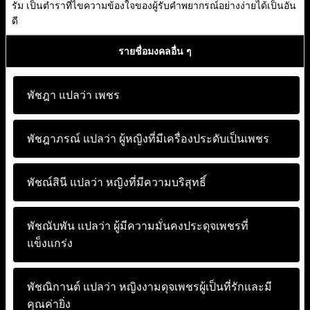
รัม เป็นตำราที่ไขความข้องใจของผู้รับคำพยากรณ์อย่างง่ายได้เป็นอัน
ดี
รายชื่อมงคลอื่น ๆ
พัชฎา แปลว่า
เพชร
พัชฎาภรณ์ แปลว่า
ผู้หญิงที่มีเครื่องประดับเป็นเพชร
พัชณ์สินี แปลว่า
หญิงที่มีความบริสุทธิ์
พัชณับพัน แปลว่า
ผู้มีความมั่นคงประดุจเพชรที่
แข็งแกร่ง
พัชณิกานต์ แปลว่า
หญิงงามดุจเพชรผู้เป็นที่รักและมี
คุณค่ายิ่ง