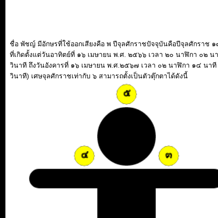
ชื่อ พัชญ์ มีอักษรที่ใช้ออกเสียงคือ พ ปีจุลศักราชปัจจุบันคือปีจุลศักราช ๑
ที่เกิดตั้งแต่วันอาทิตย์ที่ ๑๖ เมษายน พ.ศ. ๒๕๖๖ เวลา ๒๐ นาฬิกา ๐๒ น
วินาที ถึงวันอังคารที่ ๑๖ เมษายน พ.ศ.๒๕๖๗ เวลา ๐๒ นาฬิกา ๑๔ นาท
วินาที) เศษจุลศักราชเท่ากับ ๖ สามารถตั้งเป็นตัวตุ๊กตาได้ดังนี้