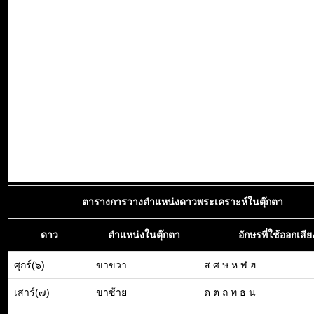
ตารางการวางตำแหน่งดาวพระเคราะห์ในตุ๊กตา
ดาว
ตำแหน่งในตุ๊กตา
อักษรที่ใช้ออกเสีย
ศุกร์(๖)
ขาขวา
ส ศ ษ ห ฬ ฮ
เสาร์(๗)
ขาซ้าย
ด ต ถ ท ธ น