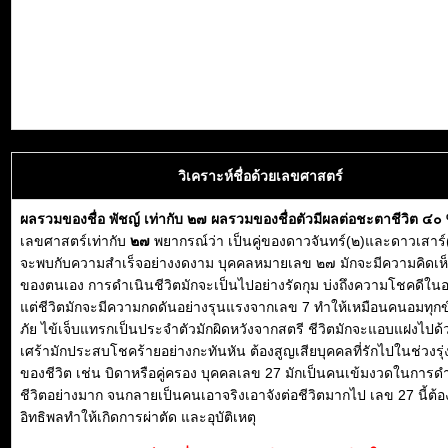
วิเคราะห์ชื่อด้วยเลขศาสตร์
ผลรวมของชื่อ พัชญ์ เท่ากับ ๒๗ ผลรวมของชื่อตัวมีผลต่อชะตาชีวิต ๔๐
เลขศาสตร์เท่ากับ
๒๗
พยากรณ์ว่า เป็นคู่ของดาวจันทร์(๒)และดาวเสาร์(
จะพบกับความสำเร็จอย่างงดงาม บุคคลหมายเลข ๒๗ มักจะมีความคิดเห็
ของตนเอง การดำเนินชีวิตมักจะเป็นไปอย่างรัดกุม บ่งถึงความโชคดีใ
แต่ชีวิตมักจะมีความกดดันอย่างรุนแรงจากเลข 7 ทำให้เหมือนคนอมทุกข
ภัย ไข้เจ็บแทรกเป็นประจำตัวมักผิดหวังจากสตรี ชีวิตมักจะแอบแฝงไปด
เศร้ามักประสบโชคร้ายอย่างกะทันหัน ต้องสูญเสียบุคคลที่รักไปในช่วงรุ่ง
ของชีวิต เช่น บิดาหรือคู่ครอง บุคคลเลข 27 มักเป็นคนเข้มงวดในการด
ชีวิตอย่างมาก จนกลายเป็นคนเอาจริงเอาจังต่อชีวิตมากไป เลข 27 นี้ต้อ
อิทธิพลทำให้เกิดการผ่าตัด และอุบัติเหตุ