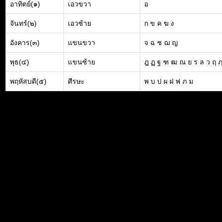
อาทิตย์(๑)
เอวขวา
อ
จันทร์(๒)
เอวซ้าย
ก ข ค ฆ ง
อังคาร(๓)
แขนขวา
จ ฉ ช ฌ ญ
พุธ(๔)
แขนซ้าย
ฎ ฏ ฐ ฑ ฒ ณ ย ร ล ว ฤ 
พฤหัสบดี(๕)
ศีรษะ
พ บ ป ผ ฝ ฟ ภ ม