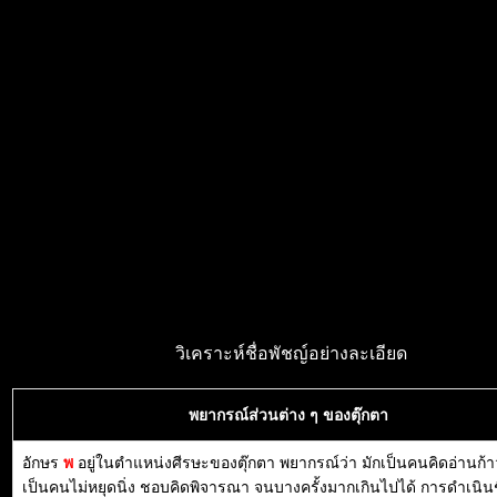
วิเคราะห์ชื่อพัชญ์อย่างละเอียด
พยากรณ์ส่วนต่าง ๆ ของตุ๊กตา
อักษร
พ
อยู่ในตำแหน่งศีรษะของตุ๊กตา พยากรณ์ว่า มักเป็นคนคิดอ่านก้
เป็นคนไม่หยุดนิ่ง ชอบคิดพิจารณา จนบางครั้งมากเกินไปได้ การดำเนิน