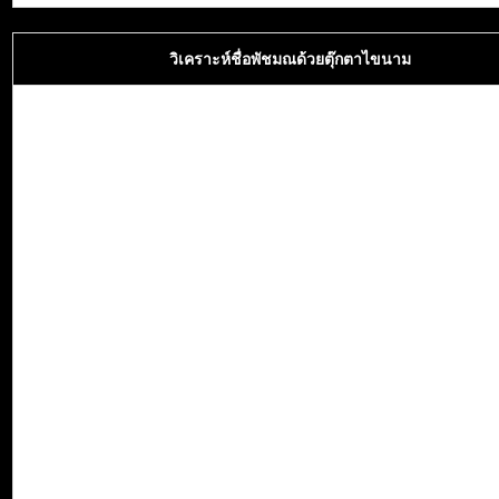
วิเคราะห์ชื่อพัชมณด้วยตุ๊กตาไขนาม