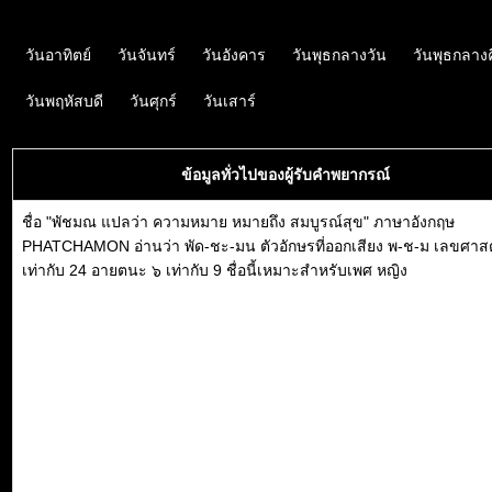
วันอาทิตย์
วันจันทร์
วันอังคาร
วันพุธกลางวัน
วันพุธกลาง
วันพฤหัสบดี
วันศุกร์
วันเสาร์
ข้อมูลทั่วไปของผู้รับคำพยากรณ์
ชื่อ "พัชมณ แปลว่า ความหมาย หมายถึง สมบูรณ์สุข" ภาษาอังกฤษ
PHATCHAMON อ่านว่า พัด-ชะ-มน ตัวอักษรที่ออกเสียง พ-ช-ม เลขศาส
เท่ากับ 24 อายตนะ ๖ เท่ากับ 9 ชื่อนี้เหมาะสำหรับเพศ หญิง