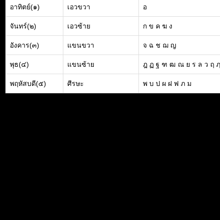
อาทิตย์(๑)
เอวขวา
อ
จันทร์(๒)
เอวซ้าย
ก ข ค ฆ ง
อังคาร(๓)
แขนขวา
จ ฉ ช ฌ ญ
พุธ(๔)
แขนซ้าย
ฎ ฏ ฐ ฑ ฒ ณ ย ร ล ว ฤ 
พฤหัสบดี(๕)
ศีรษะ
พ บ ป ผ ฝ ฟ ภ ม