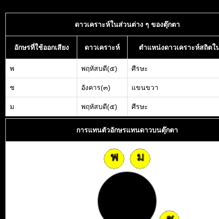
ดาวเคราะห์ในส่วนต่าง ๆ ของตุ๊กตา
อักษรที่ใช้ออกเสียง
ดาวเคราะห์
ตำแหน่งดาวเคราะห์สถิตใน
พ
พฤหัสบดี(๕)
ศีรษะ
ช
อังคาร(๓)
แขนขวา
ม
พฤหัสบดี(๕)
ศีรษะ
การแทนตัวอักษรแทนดาวบนตุ๊กตา