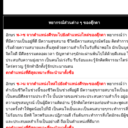
พยากรณ์ส่วนต่าง ๆ ของตุ๊กตา
อักษร
พ->ช จากตำแหน่งศีรษะไปยังตำแหน่งไหล่ของตุ๊กตา
พยากรณ์ว่า 
ที่มีความเป็นอยู่ที่ดี มีความสุขสบาย ชีวิตมีความสมบูรณ์พร้อม คิดทำการ
เริ่มด้วยความสบายและสิ้นสุดด้วยความสำเร็จในรับที่น่าพอใจ มักเป็นบุค
จิตใจดี มีศีลธรรมตลอดเวลา ปัญหาต่างๆมักจะผ่านพ้นไปได้ด้วยดีเสมอ ไ
ประสบกับความยุ่งยาก เป็นคนไม่เร่งรีบ รีบร้อนและรู้จักคิดพิจารณาไตร
ใคร่ครวญ รู้จักทำอีกทั้งรู้จักประมาณตน
ตกตำแหน่งที่ดีสุดเหมาะที่จะนำมาตั้งชื่อ
อักษร
ช->ม จากตำแหน่งไหล่ไปยังตำแหน่งศีรษะของตุ๊กตา
พยากรณ์ว่า
ดำเนินชีวิตในช่วงนี้ของชีวิตเป็นช่วงที่อยู่ดี มีความสุขกายสบายใจเป็น
เป็นคนมีศีลธรรมประจำใจ บั้นปลายของช่วงจะประสบความสำเร็จ อยู่อย
ความสุขสมบูรณ์ เป็นผู้มีความคิดอ่าน รู้จักคิดไตร่ตรองก่อนทำและพูดเ
บางครั้งทำให้พูดน้อยไปก็มี เป็นคนใจเย็นและเป็นคนสบายๆกระทำการสิ่
ไม่ร้อนรน มีสติ ไหวพริบและปฎิภาณดี เริ่มต้นกระทำการสิ่งใดมักจะมีผู้ช
และประสบผลสำเร็จเป็นอย่างดี ถือเป็นตำแหน่งที่ดีมาก
ตกตำแหน่งที่ดีสุดเหมาะที่จะนำมาตั้งชื่อ