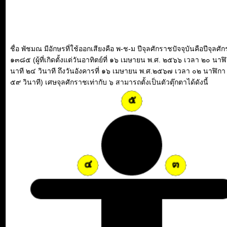
ชื่อ พัชมณ มีอักษรที่ใช้ออกเสียงคือ พ-ช-ม ปีจุลศักราชปัจจุบันคือปีจุลศั
๑๓๘๕ (ผู้ที่เกิดตั้งแต่วันอาทิตย์ที่ ๑๖ เมษายน พ.ศ. ๒๕๖๖ เวลา ๒๐ นาฬ
นาที ๒๔ วินาที ถึงวันอังคารที่ ๑๖ เมษายน พ.ศ.๒๕๖๗ เวลา ๐๒ นาฬิกา
๕๙ วินาที) เศษจุลศักราชเท่ากับ ๖ สามารถตั้งเป็นตัวตุ๊กตาได้ดังนี้