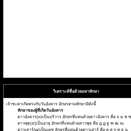
วิเคราะห์ชื่อด้วยมหาทักษา
เจ้าชะตาเกิดตรงกับวันอังคาร อักษรตามทักษามีดังนี้
ทักษาของผู้ที่เกิดวันอังคาร
ดาวอังคาร(๓)เป็นบริวาร อักษรที่แทนด้วยดาวอังคาร คือ จ ฉ ช 
ดาวพุธ(๔)เป็นอายุ อักษรที่แทนด้วยดาวพุธ คือ ฎ ฏ ฐ ฑ ฒ ณ
ดาวเสาร์(๗)เป็นเดช อักษรที่แทนด้วยดาวเสาร์ คือ ด ต ถ ท ธ น