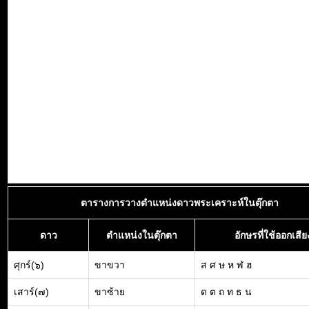
ตารางการวางตำแหน่งดาวพระเคราะห์ในตุ๊กตา
ดาว
ตำแหน่งในตุ๊กตา
อักษรที่ใช้ออกเสีย
ศุกร์(๖)
ขาขวา
ส ศ ษ ห ฬ ฮ
เสาร์(๗)
ขาซ้าย
ด ต ถ ท ธ น