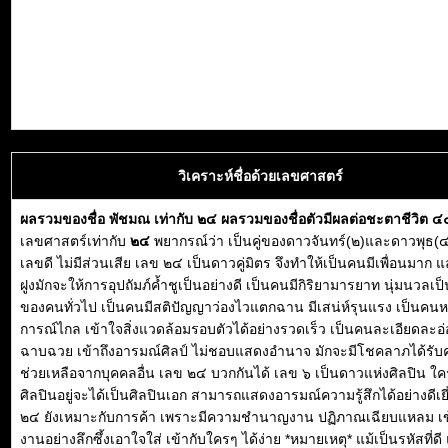
วิเคราะห์ชื่อด้วยเลขศาสตร์
ผลรวมของชื่อ พัชมณ เท่ากับ ๒๔ ผลรวมของชื่อตัวมีผลต่อชะตาชีวิต ๔
เลขศาสตร์เท่ากับ
๒๔
พยากรณ์ว่า เป็นคู่ของดาวจันทร์(๒)และดาวพุธ(๔
เลขดี ไม่มีส่วนเสีย เลข ๒๔ เป็นดาวคู่มิตร จึงทำให้เป็นคนมีเพื่อนมาก แ
ฝูงมักจะให้การอุปถัมภ์ค้ำชูเป็นอย่างดี เป็นคนมีกิริยามารยาท นุ่มนวลเป็น
ของคนทั่วไป เป็นคนมีสติปัญญาว่องไวแตกฉาน มีเสน่ห์รุนแรง เป็นคนหยั่
การณ์ไกล เข้าใจสิ่งแวดล้อมรอบตัวได้อย่างรวดเร็ว เป็นคนละเอียดละอ่
ฉาบฉวย เข้าถึงอารมณ์ศิลป์ ไม่ชอบแสดงอำนาจ มักจะมีโชคลาภได้รั
ช่วยเหลือจากบุคคลอื่น เลข ๒๔ บวกกันได้ เลข ๖ เป็นดาวแห่งศิลปิน ใคร
ศิลปินอยู่จะได้เป็นศิลปินเอก สามารถแสดงอารมณ์ความรู้สึกได้อย่างดีเย
๒๔ ยังเหมาะกับการค้า เพราะมีความชำนาญงาน ปฏิภาณเฉียบแหลม เข
งานอย่างลึกซึ้งเอาใจใส่ เข้ากับใครๆ ได้ง่าย *หมายเหตุ* แม้เป็นรหัสที่ดี