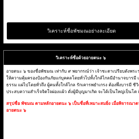
วิเคราะห์ชื่อพัชมณอย่างละเอียด
วิเคราะห์ชื่อด้วยอายตนะ ๖
อายตนะ ๖ ของชื่อพัชมณ เท่ากับ ๙ พยากรณ์ว่า เจ้าชะตาเปรียบดังพร
ให้ความคุ้มครองป้องกันภัยแก่บุคคลโดยทั่วไปทั้งใกล้ไกลมีอำนาจบารมี
ธรรม แผ่ไปโดยทั่วถึง ผู้คนทั้งใกล้ไกล รักเคารพยำเกรง ต้องพึ่งบารมี ชีว
ประสบความสำเร็จจิตใจผ่องแผ้ว ดั่งผู้มีบุญมาเกิด จะได้เป็นใหญ่เป็นโต 
สรุปชื่อ พัชมณ ตามหลักอายตนะ ๖ เป็นชื่อที่เหมาะสมยิ่ง เมื่อพิจารณา
อายตนะ ๖