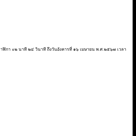
 ๒๐ นาฬิกา ๐๒ นาที ๒๔ วินาที ถึงวันอังคารที่ ๑๖ เมษายน พ.ศ.๒๕๖๗ เวลา