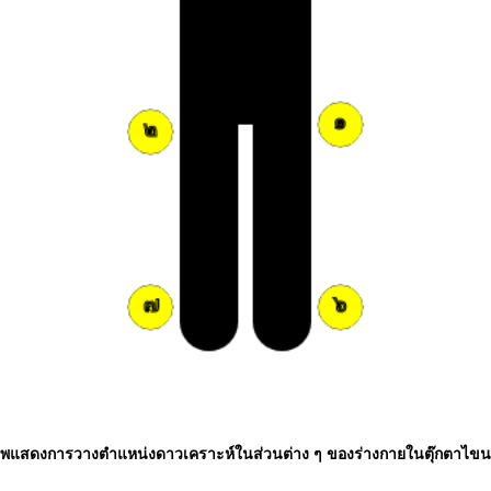
พแสดงการวางตำแหน่งดาวเคราะห์ในส่วนต่าง ๆ ของร่างกายในตุ๊กตาไข