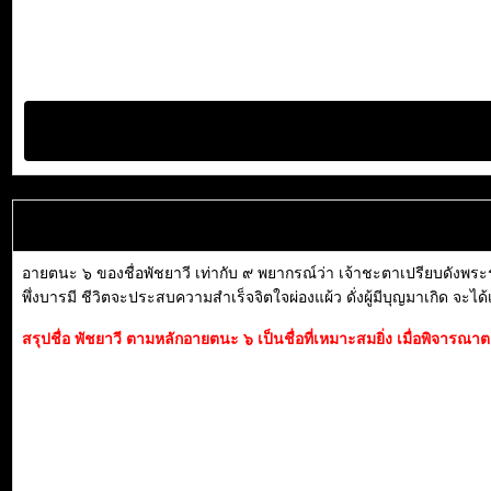
อายตนะ ๖ ของชื่อพัชยาวี เท่ากับ ๙ พยากรณ์ว่า เจ้าชะตาเปรียบดังพระร
พึ่งบารมี ชีวิตจะประสบความสำเร็จจิตใจผ่องแผ้ว ดั่งผู้มีบุญมาเกิด จะได
สรุปชื่อ พัชยาวี ตามหลักอายตนะ ๖ เป็นชื่อที่เหมาะสมยิ่ง เมื่อพิจาร