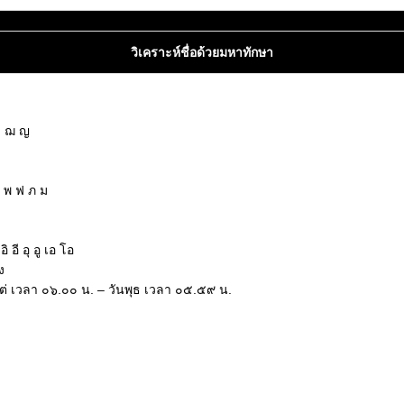
วิเคราะห์ชื่อด้วยมหาทักษา
ซ ฌ ญ
ฝ พ ฟ ภ ม
ฮ
อี อุ อู เอ โอ
ง
งแต่ เวลา ๐๖.๐๐ น. – วันพุธ เวลา ๐๕.๕๙ น.