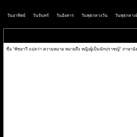
วันอาทิตย์
วันจันทร์
วันอังคาร
วันพุธกลางวัน
วันพุธกลาง
ชื่อ "พัชยาวี แปลว่า ความหมาย หมายถึง หญิงผู้เป็นนักปราชญ์" ภาษาอั