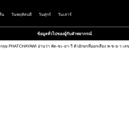
คืน
วันพฤหัสบดี
วันศุกร์
วันเสาร์
ข้อมูลทั่วไปของผู้รับคำพยากรณ์
งกฤษ PHATCHAYAWI อ่านว่า พัด-ชะ-ยา-วี ตัวอักษรที่ออกเสียง พ-ช-ย-ว เลข