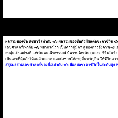
ผลรวมของชื่อ พัชยาวี เท่ากับ ๓๖ ผลรวมของชื่อตัวมีผลต่อชะตาชีวิต 
เลขศาสตร์เท่ากับ
๓๖
พยากรณ์ว่า เป็นดาวคู่มิตร คู่ของดาวอังคาร(๓)
อบอุ่นเป็นอย่างดี แต่เป็นคนเจ้าอารมณ์ มีความคิดเห็นรุนแรง ชีวิตในวั
เป็นเลขที่คุ้มภัยให้แคล้วคลาด และยังช่วยให่อายุมั่นขวัญยืน ให้ชีวิตความเ
สรุปผลรวมเลขศาสตร์ของชื่อเท่ากับ ๓๖ มีผลต่อชะตาชีวิตในระดับสูง ห