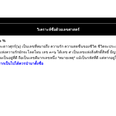
วิเคราะห์ชื่อด้วยเลขศาสตร์
๔๐ %
และดาวศุกร์(๖) เป็นเลขที่หมายถึง ความรัก ความสดชื่นของชีวิต ชีวิตจะป
ยแห่งความรักมักจะโลดโผน เลข ๓+๖ ได้เลข ๙ เป็นเลขแห่งสิ่งศักดิ์สิทธิ์ มี
ป็นอยู่ที่ดี ถือเป็นเลขดีมากเลขหนึ่ง *หมายเหตุ* แม้เป็นรหัสที่ดี แต่หากอยู่
ากเป็นไปได้ควรนำมาตั้งชื่อ