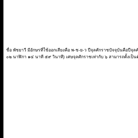
ชื่อ พัชยาวี มีอักษรที่ใช้ออกเสียงคือ พ-ช-ย-ว ปีจุลศักราชปัจจุบันคือป
๐๒ นาฬิกา ๑๔ นาที ๕๙ วินาที) เศษจุลศักราชเท่ากับ ๖ สามารถตั้งเป็นตัว