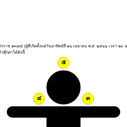
ีจุลศักราช ๑๓๘๕ (ผู้ที่เกิดตั้งแต่วันอาทิตย์ที่ ๑๖ เมษายน พ.ศ. ๒๕๖๖ เวลา
ตุ๊กตาได้ดังนี้