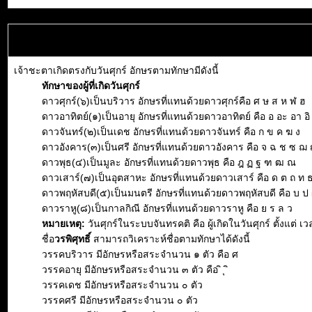
เจ้าชะตาเกิดตรงกับวันศุกร์ อักษรตามทักษามีดังนี้
ทักษาของผู้ที่เกิดวันศุกร์
ดาวศุกร์(๖)เป็นบริวาร อักษรที่แทนด้วยดาวศุกร์คือ ศ ษ ส ห ฬ ฮ
ดาวอาทิตย์(๑)เป็นอายุ อักษรที่แทนด้วยดาวอาทิตย์ คือ อ อะ อา อิ อี
ดาวจันทร์(๒)เป็นเดช อักษรที่แทนด้วยดาวจันทร์ คือ ก ข ค ฆ ง
ดาวอังคาร(๓)เป็นศรี อักษรที่แทนด้วยดาวอังคาร คือ จ ฉ ช ซ ฌ
ดาวพุธ(๔)เป็นมูละ อักษรที่แทนด้วยดาวพุธ คือ ฎ ฏ ฐ ฑ ฒ ณ
ดาวเสาร์(๗)เป็นอุตสาหะ อักษรที่แทนด้วยดาวเสาร์ คือ ด ต ถ ท 
ดาวพฤหัสบดี(๕)เป็นมนตรี อักษรที่แทนด้วยดาวพฤหัสบดี คือ บ ป 
ดาวราหู(๘)เป็นกาลกิณี อักษรที่แทนด้วยดาวราหู คือ ย ร ล ว
หมายเหตุ:
วันศุกร์ในระบบจันทรคติ คือ ผู้เกิดในวันศุกร์ ตั้งแต่
ชื่อ
วรพิศุทธิ์
สามารถวิเคราะห์ชื่อตามทักษาได้ดังนี้
วรรคบริวาร มีอักษรหรือสระจำนวน ๑ ตัว คือ ศ
วรรคอายุ มีอักษรหรือสระจำนวน ๓ ตัว คือ ิ ุ ิ
วรรคเดช มีอักษรหรือสระจำนวน ๐ ตัว
วรรคศรี มีอักษรหรือสระจำนวน ๐ ตัว