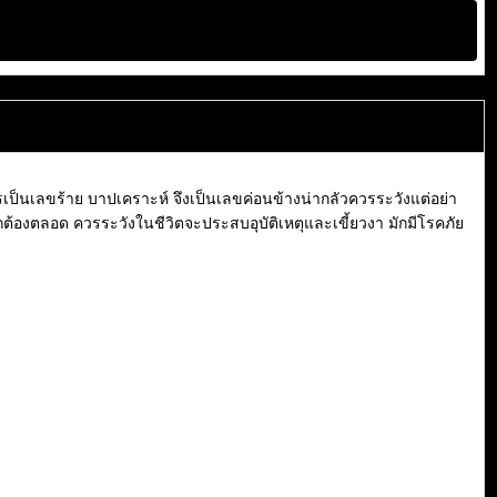
ป็นเลขร้าย บาปเคราะห์ จึงเป็นเลขค่อนข้างน่ากลัวควรระวังแต่อย่า
ต้องตลอด ควรระวังในชีวิตจะประสบอุบัติเหตุและเขี้ยวงา มักมีโรคภัย