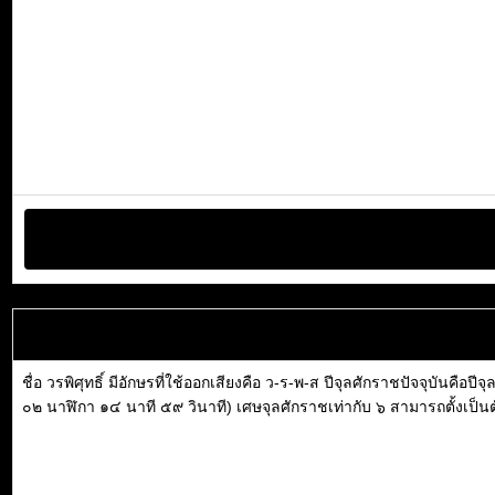
ชื่อ วรพิศุทธิ์ มีอักษรที่ใช้ออกเสียงคือ ว-ร-พ-ส ปีจุลศักราชปัจจุบันค
๐๒ นาฬิกา ๑๔ นาที ๕๙ วินาที) เศษจุลศักราชเท่ากับ ๖ สามารถตั้งเป็นตัว