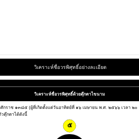
วิเคราะห์ชื่อวรพิศุทธิ์อย่างละเอียด
วิเคราะห์ชื่อวรพิศุทธิ์ด้วยตุ๊กตาไขนาม
ือปีจุลศักราช ๑๓๘๕ (ผู้ที่เกิดตั้งแต่วันอาทิตย์ที่ ๑๖ เมษายน พ.ศ. ๒๕๖๖ เว
ตุ๊กตาได้ดังนี้