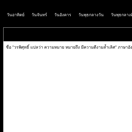
วันอาทิตย์
วันจันทร์
วันอังคาร
วันพุธกลางวัน
วันพุธกลาง
ชื่อ "วรพิศุทธิ์ แปลว่า ความหมาย หมายถึง มีความดีงามล้ำเลิศ" ภาษาอ