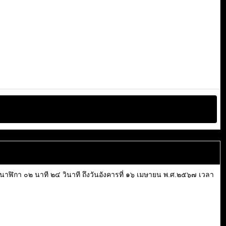
ลา ๒๐ นาฬิกา ๐๒ นาที ๒๔ วินาที ถึงวันอังคารที่ ๑๖ เมษายน พ.ศ.๒๕๖๗ เวลา