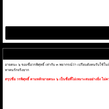
อายตนะ ๖ ของชื่อวรพิศุทธิ์ เท่ากับ ๓ พยากรณ์ว่า เปรียบดังคนรับใช้ในบ
หาคนรักจริงยาก
สรุปชื่อ วรพิศุทธิ์ ตามหลักอายตนะ ๖ เป็นชื่อที่ไม่เหมาะสมอย่างยิ่ง ไ