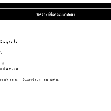
วิเคราะห์ชื่อด้วยมหาทักษา
 อุ อู เอ โอ
 ญ
ธ น
ผ ฝ พ ฟ ภ ม
 เวลา ๐๖.๐๐ น. – วันเสาร์ เวลา ๐๕.๕๙ น.