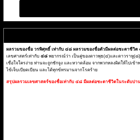
ผลรวมของชื่อ วรพิศุทธิ์ เท่ากับ ๔๘ ผลรวมของชื่อตัวมีผลต่อชะตาชีวิ
เลขศาสตร์เท่ากับ
๔๘
พยากรณ์ว่า เป็นคู่ของดาวพุธ(๔)และดาวราหู(๘) 
เชื่อใจใครง่าย ท่านจะถูกชักจูง และหวาดล้อม จากพวกหลงผิดให้ไปเข้าพ
ไข้เจ็บเบียดเบียน และได้ทุกข์ทรมานจากโรคร้าย
สรุปผลรวมเลขศาสตร์ของชื่อเท่ากับ ๔๘ มีผลต่อชะตาชีวิตในระดับปานก