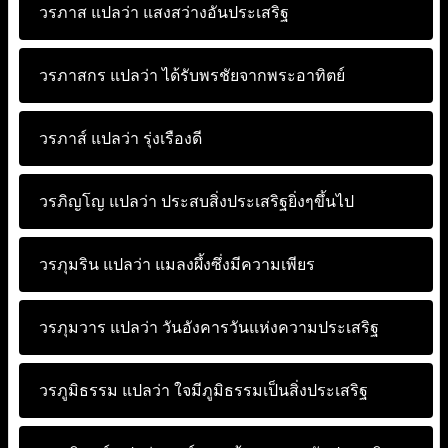
วรภาส แปลว่า
แสงสว่างอันประเสริฐ
วรภาสกร แปลว่า
ได้รับพรชัยจากพระอาทิตย์
วรภาส์ แปลว่า
รุ่งเรืองดี
วรภิญโญ แปลว่า
ประสบสิ่งประเสริฐยิ่งๆขึ้นไป
วรภุมริน แปลว่า
แมลงผึ้งซึ่งมีความเพียร
วรภุมวาร แปลว่า
วันอังคารวันแห่งความประเสริฐ
วรภูมิธรรม แปลว่า
ใจมีภูมิธรรมเป็นสิ่งประเสริฐ