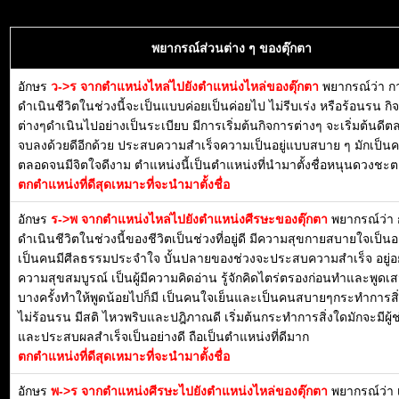
พยากรณ์ส่วนต่าง ๆ ของตุ๊กตา
อักษร
ว->ร จากตำแหน่งไหล่ไปยังตำแหน่งไหล่ของตุ๊กตา
พยากรณ์ว่า ก
ดำเนินชีวิตในช่วงนี้จะเป็นแบบค่อยเป็นค่อยไป ไม่รีบเร่ง หรือร้อนรน กิ
ต่างๆดำเนินไปอย่างเป็นระเบียบ มีการเริ่มต้นกิจการต่างๆ จะเริ่มต้นดี
จบลงด้วยดีอีกด้วย ประสบความสำเร็จความเป็นอยู่แบบสบาย ๆ มักเป็น
ตลอดจนมีจิตใจดีงาม ตำแหน่งนี้เป็นตำแหน่งที่นำมาตั้งชื่อหนุนดวงชะตา
ตกตำแหน่งที่ดีสุดเหมาะที่จะนำมาตั้งชื่อ
อักษร
ร->พ จากตำแหน่งไหล่ไปยังตำแหน่งศีรษะของตุ๊กตา
พยากรณ์ว่า
ดำเนินชีวิตในช่วงนี้ของชีวิตเป็นช่วงที่อยู่ดี มีความสุขกายสบายใจเป็น
เป็นคนมีศีลธรรมประจำใจ บั้นปลายของช่วงจะประสบความสำเร็จ อยู่อย
ความสุขสมบูรณ์ เป็นผู้มีความคิดอ่าน รู้จักคิดไตร่ตรองก่อนทำและพูดเ
บางครั้งทำให้พูดน้อยไปก็มี เป็นคนใจเย็นและเป็นคนสบายๆกระทำการสิ่
ไม่ร้อนรน มีสติ ไหวพริบและปฎิภาณดี เริ่มต้นกระทำการสิ่งใดมักจะมีผู้ช
และประสบผลสำเร็จเป็นอย่างดี ถือเป็นตำแหน่งที่ดีมาก
ตกตำแหน่งที่ดีสุดเหมาะที่จะนำมาตั้งชื่อ
อักษร
พ->ร จากตำแหน่งศีรษะไปยังตำแหน่งไหล่ของตุ๊กตา
พยากรณ์ว่า 