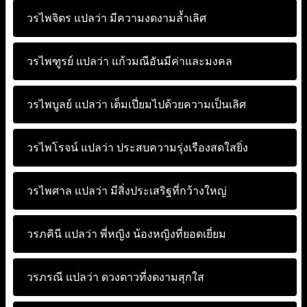
วรไพจิตร แปลว่า
มีความงดงามล้ำเลิศ
วรไพฑูรย์ แปลว่า
แก้วมณีอันมีค่าและมงคล
วรไพบูลย์ แปลว่า
เต็มเปี่ยมไปด้วยความเป็นเลิศ
วรไพโรจน์ แปลว่า
ประสบความรุ่งเรืองสดใสยิ่ง
วรไพศาล แปลว่า
มีสิ่งประเสริฐที่กว้างใหญ่
วรภคินี แปลว่า
พี่หญิง น้องหญิงที่ยอดเยี่ยม
วรภรณี แปลว่า
ดวงดาวที่งดงามสุกใส