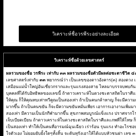
วิเคราะห์ชื่อวรพีระอย่างละเอียด
วิเคราะห์ชื่อด้วยเลขศาสตร์
ผลรวมของชื่อ วรพีระ เท่ากับ ๓๓ ผลรวมของชื่อตัวมีผลต่อชะตาชีวิต ๔
เลขศาสตร์เท่ากับ
๓๓
พยากรณ์ว่า เป็นเลขของดาวอังคาร(๓) สองดวง เ
เสมือนแม่น้ำใหญ่อันเชี่ยวกรากและรุนแรงสองสาย ไหลมาบรรจบพบกัน ด
บุคคลที่ได้รับอิทธิพลของเลขนี้ ถ้าดาวเคราะห์ในดวงชะตาสถิตในราศีแ
ให้คุณ ก็ให้คุณทบเท่าทวีคูณเป็นสองเท่า ถ้าเป็นคนกล้าหาญ ก็จะมีความก
มากขึ้น ถ้าเป็นคนขยัน ก็จะมีความขยันหมั่นเพียร เอาการเอางานเพิ่มมา
สองเท่า มีความเป็นนักกีฬามากขึ้น สุขภาพสมบูรณ์แข็งแรง ปราศจากโร
เจ็บเบียดเบียน ถ้าดาวเคราะห์ในดวงชะตาสถิตในราศีและภพที่ให้โทษ ก
เป็นสองเท่า ทำให้เป็นคนที่อารมณ์ฉุนเฉียว เร่าร้อน รุนแรง ทำอะไรชอ
ใจตัวเอง ไม่ยอมยับยั้งใดๆทั้งสิ้น จะดันทุรังเอาให้ได้แบบหัวชนฝา เลข 