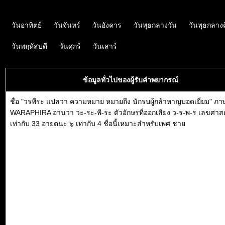
วันอาทิตย์
วันจันทร์
วันอังคาร
วันพุธกลางวัน
วันพุธกลาง
วันพฤหัสบดี
วันศุกร์
วันเสาร์
ข้อมูลทั่วไปของผู้รับคำพยากรณ์
ชื่อ "วรพีระ แปลว่า ความหมาย หมายถึง นักรบผู้กล้าหาญบอดเยี่ยม" ภา
WARAPHIRA อ่านว่า วะ-ระ-พี-ระ ตัวอักษรที่ออกเสียง ว-ร-พ-ร เลขศาส
เท่ากับ 33 อายตนะ ๖ เท่ากับ 4 ชื่อนี้เหมาะสำหรับเพศ ชาย