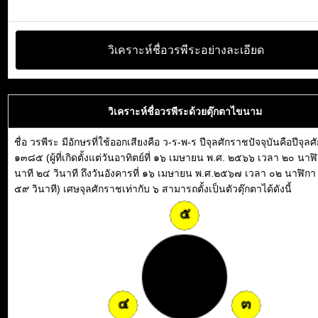
วิเคราะห์ชื่อวรพีระอย่างละเอียด
วิเคราะห์ชื่อวรพีระด้วยตุ๊กตาไขนาม
ชื่อ วรพีระ มีอักษรที่ใช้ออกเสียงคือ ว-ร-พ-ร ปีจุลศักราชปัจจุบันคือปีจุล
๑๓๘๕ (ผู้ที่เกิดตั้งแต่วันอาทิตย์ที่ ๑๖ เมษายน พ.ศ. ๒๕๖๖ เวลา ๒๐ นาฬ
นาที ๒๔ วินาที ถึงวันอังคารที่ ๑๖ เมษายน พ.ศ.๒๕๖๗ เวลา ๐๒ นาฬิกา
๕๙ วินาที) เศษจุลศักราชเท่ากับ ๖ สามารถตั้งเป็นตัวตุ๊กตาได้ดังนี้