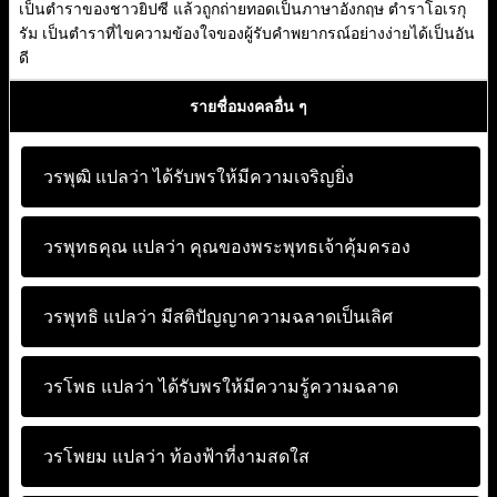
เป็นตำราของชาวยิปซี แล้วถูกถ่ายทอดเป็นภาษาอังกฤษ ตำราโอเรกุ
รัม เป็นตำราที่ไขความข้องใจของผู้รับคำพยากรณ์อย่างง่ายได้เป็นอัน
ดี
รายชื่อมงคลอื่น ๆ
วรพุฒิ แปลว่า
ได้รับพรให้มีความเจริญยิ่ง
วรพุทธคุณ แปลว่า
คุณของพระพุทธเจ้าคุ้มครอง
วรพุทธิ แปลว่า
มีสติปัญญาความฉลาดเป็นเลิศ
วรโพธ แปลว่า
ได้รับพรให้มีความรู้ความฉลาด
วรโพยม แปลว่า
ท้องฟ้าที่งามสดใส