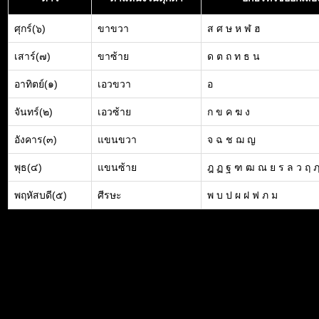
ศุกร์(๖)
ขาขวา
ส ศ ษ ห ฬ ฮ
เสาร์(๗)
ขาซ้าย
ด ต ถ ท ธ น
อาทิตย์(๑)
เอวขวา
อ
จันทร์(๒)
เอวซ้าย
ก ข ค ฆ ง
อังคาร(๓)
แขนขวา
จ ฉ ช ฌ ญ
พุธ(๔)
แขนซ้าย
ฎ ฏ ฐ ฑ ฒ ณ ย ร ล ว ฤ 
พฤหัสบดี(๕)
ศีรษะ
พ บ ป ผ ฝ ฟ ภ ม