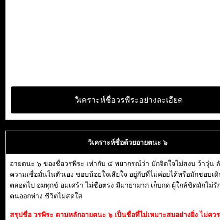
วิเคราะห์ชื่อวรพีระอย่างละเอียด
วิเคราะห์ชื่อด้วยอายตนะ ๖
อายตนะ ๖ ของชื่อวรพีระ เท่ากับ ๔ พยากรณ์ว่า มักจิตใจไม่สงบ ว้าวุ่น ลั
ความเชื่อมั่นในตัวเอง ชอบน้อยใจเสียใจ อยู่กับที่ไม่ค่อยได้หรือมักชอบเ
ตลอดไป อมทุกข์ อมเศร้า ไม่ซื่อตรง มีมายามาก เก็บกด ผู้ใกล้ชิดมักไม่รัก
ตนออกห่าง ชีวิตไม่สดใส
สรุปชื่อ วรพีระ ตามหลักอายตนะ ๖ เป็นชื่อที่ไม่เหมาะสมอย่างยิ่ง ไม่คว