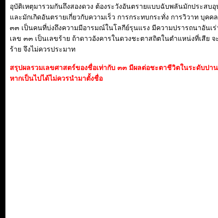
อุบัติเหตุมารวมกันถึงสองดวง ต้องระวังอันตรายแบบฉับพลันมักประสบอุบั
และมักเกิดอันตรายเกี่ยวกับความเร็ว การกระทบกระทั่ง การวิวาท บุค
๓๓ เป็นคนที่บ่งถึงความมีอารมณ์ในโลกีย์รุนแรง มีความปรารถนาอันเร่
เลข ๓๓ เป็นเลขร้าย ถ้าดาวอังคารในดวงชะตาสถิตในตำแหน่งที่เสีย จ
ร้าย จึงไม่ควรประมาท
สรุปผลรวมเลขศาสตร์ของชื่อเท่ากับ ๓๓ มีผลต่อชะตาชีวิตในระดับปา
หากเป็นไปได้ไม่ควรนำมาตั้งชื่อ