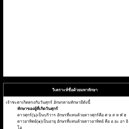
วิเคราะห์ชื่อด้วยมหาทักษา
เจ้าชะตาเกิดตรงกับวันศุกร์ อักษรตามทักษามีดังนี้
ทักษาของผู้ที่เกิดวันศุกร์
ดาวศุกร์(๖)เป็นบริวาร อักษรที่แทนด้วยดาวศุกร์คือ ศ ษ ส ห ฬ ฮ
ดาวอาทิตย์(๑)เป็นอายุ อักษรที่แทนด้วยดาวอาทิตย์ คือ อ อะ อา อิ อี
โอ