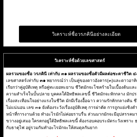
วิเคราะห์ชื่อวรภคินีอย่างละเอียด
วิเคราะห์ชื่อด้วยเลขศาสตร์
ผลรวมของชื่อ วรภคินี เท่ากับ ๓๑ ผลรวมของชื่อตัวมีผลต่อชะตาชีวิต 
เลขศาสตร์เท่ากับ
๓๑
พยากรณ์ว่า เป็นคู่ของดาวอังคาร(๓)และดาวอาทิ
เรียกว่าคู่อุบัติเหตุ หรือคู่ทะเยอทะยาน ชีวิตมักจะโชคร้ายในเบื้องต้นแ
ความสำเร็จในบั้นปลาย บุคคลใต้อิทธิพลเลขนี้ ชีวิตมักจะหักกลาง มักป
เรื่องสะเทือนใจอย่างแรงในชีวิต มักมีเรื่องอื้อฉาว ความรักหักกลางคัน 
ไม่แน่นอน เลข ๓๑ ยังต้องระวังเรื่องอุบัติเหตุ การผ่าตัด การถูกแย่งชิงต
หน้าที่การงานด้วย ทำอะไรมักไม่ค่อยราบรื่น ส่วนมากมักจะมีอุปสรรคม
ขวางอยู่เสมอ ใครตกอยู่ใต้อิทธิพลเลขนี้ ต้องรอบคอบระมัดระวังเพราะ ธ
กับธาตุไฟ อยู่รวมกันทำอะไรมักจะให้สมดุลกันยาก