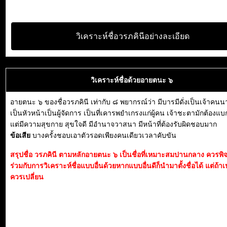
วิเคราะห์ชื่อวรภคินีอย่างละเอียด
วิเคราะห์ชื่อด้วยอายตนะ ๖
อายตนะ ๖ ของชื่อวรภคินี เท่ากับ ๘ พยากรณ์ว่า มีบารมีดั่งเป็นเจ้าคน
เป็นหัวหน้าเป็นผู้จัดการ เป็นที่เคารพยำเกรงแก่ผู้คน เจ้าชะตามักต้องแ
แต่มีความสุขกาย สุขใจดี มีอำนาจวาสนา มีหน้าที่ต้องรับผิดชอบมาก
ข้อเสีย
บางครั้งชอบเอาตัวรอดเพียงคนเดียวเวลาคับขัน
สรุปชื่อ วรภคินี ตามหลักอายตนะ ๖ เป็นชื่อที่เหมาะสมปานกลาง ควรพ
ร่วมกับการวิเคราะห์ชื่อแบบอื่นด้วยหากแบบอื่นดีก็นำมาตั้งชื่อได้ แต่ถ้าเ
ควรเปลี่ยน