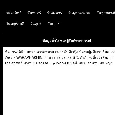
วันอาทิตย์
วันจันทร์
วันอังคาร
วันพุธกลางวัน
วันพุธกลาง
วันพฤหัสบดี
วันศุกร์
วันเสาร์
ข้อมูลทั่วไปของผู้รับคำพยากรณ์
ชื่อ "วรภคินี แปลว่า ความหมาย หมายถึง พี่หญิง น้องหญิงที่ยอดเยี่ยม" 
อังกฤษ WARAPHAKHINI อ่านว่า วะ-ระ-พะ-คิ-นี ตัวอักษรที่ออกเสียง ว-
เลขศาสตร์เท่ากับ 31 อายตนะ ๖ เท่ากับ 8 ชื่อนี้เหมาะสำหรับเพศ หญิง