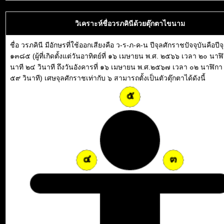
วิเคราะห์ชื่อวรภคินีด้วยตุ๊กตาไขนาม
ชื่อ วรภคินี มีอักษรที่ใช้ออกเสียงคือ ว-ร-ภ-ค-น ปีจุลศักราชปัจจุบันคือปี
๑๓๘๕ (ผู้ที่เกิดตั้งแต่วันอาทิตย์ที่ ๑๖ เมษายน พ.ศ. ๒๕๖๖ เวลา ๒๐ นาฬ
นาที ๒๔ วินาที ถึงวันอังคารที่ ๑๖ เมษายน พ.ศ.๒๕๖๗ เวลา ๐๒ นาฬิกา
๕๙ วินาที) เศษจุลศักราชเท่ากับ ๖ สามารถตั้งเป็นตัวตุ๊กตาได้ดังนี้