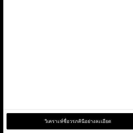
วิเคราะห์ชื่อวรภคินีอย่างละเอียด