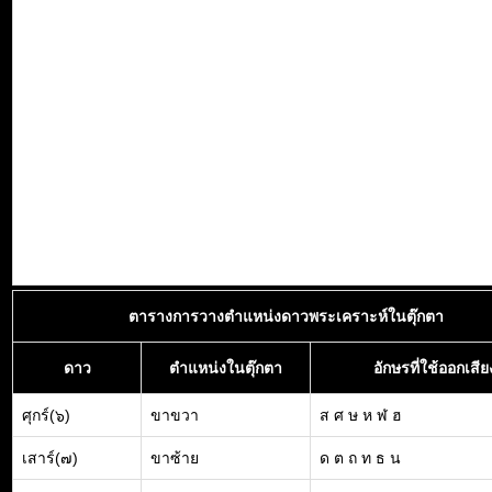
ตารางการวางตำแหน่งดาวพระเคราะห์ในตุ๊กตา
ดาว
ตำแหน่งในตุ๊กตา
อักษรที่ใช้ออกเสีย
ศุกร์(๖)
ขาขวา
ส ศ ษ ห ฬ ฮ
เสาร์(๗)
ขาซ้าย
ด ต ถ ท ธ น