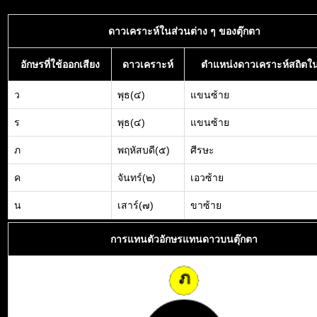
ดาวเคราะห์ในส่วนต่าง ๆ ของตุ๊กตา
อักษรที่ใช้ออกเสียง
ดาวเคราะห์
ตำแหน่งดาวเคราะห์สถิตใน
ว
พุธ(๔)
แขนซ้าย
ร
พุธ(๔)
แขนซ้าย
ภ
พฤหัสบดี(๕)
ศีรษะ
ค
จันทร์(๒)
เอวซ้าย
น
เสาร์(๗)
ขาซ้าย
การแทนตัวอักษรแทนดาวบนตุ๊กตา