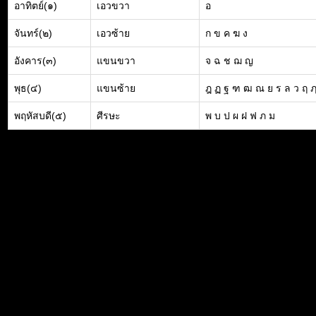
อาทิตย์(๑)
เอวขวา
อ
จันทร์(๒)
เอวซ้าย
ก ข ค ฆ ง
อังคาร(๓)
แขนขวา
จ ฉ ช ฌ ญ
พุธ(๔)
แขนซ้าย
ฎ ฏ ฐ ฑ ฒ ณ ย ร ล ว ฤ 
พฤหัสบดี(๕)
ศีรษะ
พ บ ป ผ ฝ ฟ ภ ม