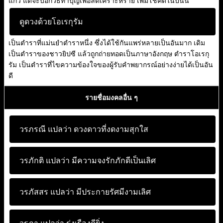
แก้ว แต่จะบอกวิธีทำบุญเพื่อลดเคราะห์ร้าย เพิ่มโชคดีในปีนั้น
ดูดวงด้วยโอเรกุรัม
เป็นตำราที่แม่นยำตำราหนึ่ง ซึ่งได้ใช้กันแพร่หลายเป็นอันมาก เดิม
เป็นตำราของชาวยิปซี แล้วถูกถ่ายทอดเป็นภาษาอังกฤษ ตำราโอเรกุ
รัม เป็นตำราที่ไขความข้องใจของผู้รับคำพยากรณ์อย่างง่ายได้เป็นอัน
ดี
รายชื่อมงคลอื่น ๆ
วรภรณี แปลว่า
ดวงดาวที่งดงามสุกใส
วรภักติ แปลว่า
มีความจงรักภักดีเป็นเลิศ
วรภัสสร แปลว่า
มีประกายรัศมีงามเลิศ