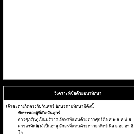
วิเคราะห์ชื่อด้วยมหาทักษา
เจ้าชะตาเกิดตรงกับวันศุกร์ อักษรตามทักษามีดังนี้
ทักษาของผู้ที่เกิดวันศุกร์
ดาวศุกร์(๖)เป็นบริวาร อักษรที่แทนด้วยดาวศุกร์คือ ศ ษ ส ห ฬ ฮ
ดาวอาทิตย์(๑)เป็นอายุ อักษรที่แทนด้วยดาวอาทิตย์ คือ อ อะ อา อิ อี
โอ