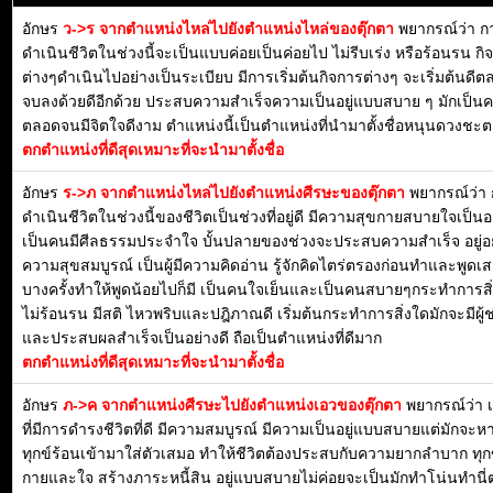
อักษร
ว->ร จากตำแหน่งไหล่ไปยังตำแหน่งไหล่ของตุ๊กตา
พยากรณ์ว่า ก
ดำเนินชีวิตในช่วงนี้จะเป็นแบบค่อยเป็นค่อยไป ไม่รีบเร่ง หรือร้อนรน กิ
ต่างๆดำเนินไปอย่างเป็นระเบียบ มีการเริ่มต้นกิจการต่างๆ จะเริ่มต้นดี
จบลงด้วยดีอีกด้วย ประสบความสำเร็จความเป็นอยู่แบบสบาย ๆ มักเป็น
ตลอดจนมีจิตใจดีงาม ตำแหน่งนี้เป็นตำแหน่งที่นำมาตั้งชื่อหนุนดวงชะตา
ตกตำแหน่งที่ดีสุดเหมาะที่จะนำมาตั้งชื่อ
อักษร
ร->ภ จากตำแหน่งไหล่ไปยังตำแหน่งศีรษะของตุ๊กตา
พยากรณ์ว่า
ดำเนินชีวิตในช่วงนี้ของชีวิตเป็นช่วงที่อยู่ดี มีความสุขกายสบายใจเป็น
เป็นคนมีศีลธรรมประจำใจ บั้นปลายของช่วงจะประสบความสำเร็จ อยู่อย
ความสุขสมบูรณ์ เป็นผู้มีความคิดอ่าน รู้จักคิดไตร่ตรองก่อนทำและพูดเ
บางครั้งทำให้พูดน้อยไปก็มี เป็นคนใจเย็นและเป็นคนสบายๆกระทำการสิ่
ไม่ร้อนรน มีสติ ไหวพริบและปฎิภาณดี เริ่มต้นกระทำการสิ่งใดมักจะมีผู้ช
และประสบผลสำเร็จเป็นอย่างดี ถือเป็นตำแหน่งที่ดีมาก
ตกตำแหน่งที่ดีสุดเหมาะที่จะนำมาตั้งชื่อ
อักษร
ภ->ค จากตำแหน่งศีรษะไปยังตำแหน่งเอวของตุ๊กตา
พยากรณ์ว่า เ
ที่มีการดำรงชีวิตที่ดี มีความสมบูรณ์ มีความเป็นอยู่แบบสบายแต่มักจะหาเ
ทุกข์ร้อนเข้ามาใส่ตัวเสมอ ทำให้ชีวิตต้องประสบกับความยากลำบาก ทุกข์
กายและใจ สร้างภาระหนี้สิน อยู่แบบสบายไม่ค่อยจะเป็นมักทำโน่นทำนี