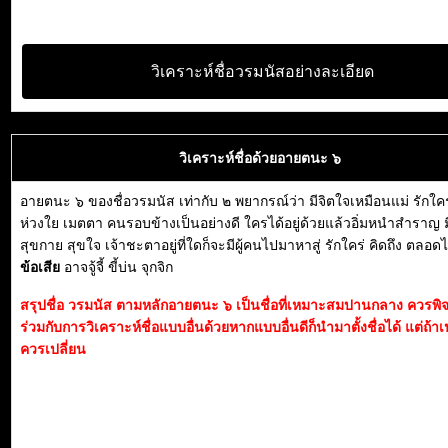
วิเคราะห์ชื่อวรมนัสอย่างละเอียด
วิเคราะห์ชื่อด้วยอายตนะ ๖
อายตนะ ๖ ของชื่อวรมนัส เท่ากับ ๒ พยากรณ์ว่า มีจิตใจเหมือนแม่ รักใค
ห่วงใย เมตตา คนรอบข้างเป็นอย่างดี ใครได้อยู่ด้วยแล้วอิ่มหนำสำราญ 
สุขกาย สุขใจ เจ้าชะตาอยู่ที่ใดก็จะมีผู้คนไปมาหาสู่ รักใคร่ คิดถึง ตลอด
ข้อเสีย
อาจจู้จี้ ขี้บ่น จุกจิก
สรุปชื่อ วรมนัส ตามหลักอายตนะ ๖ เป็นชื่อที่เหมาะสมปานกลาง ควรพ
ร่วมกับการวิเคราะห์ชื่อแบบอื่นด้วยหากแบบอื่นดีก็นำมาตั้งชื่อได้ แต่ถ้าเ
ควรเปลี่ยน