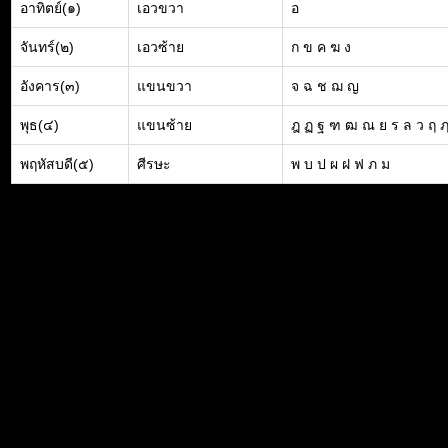
อาทิตย์(๑)
เอวขวา
อ
จันทร์(๒)
เอวซ้าย
ก ข ค ฆ ง
อังคาร(๓)
แขนขวา
จ ฉ ช ฌ ญ
พุธ(๔)
แขนซ้าย
ฎ ฏ ฐ ฑ ฒ ณ ย ร ล ว ฤ 
พฤหัสบดี(๕)
ศีรษะ
พ บ ป ผ ฝ ฟ ภ ม