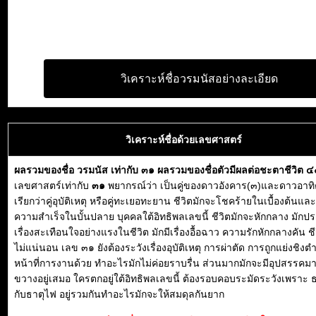
วิเคราะห์ชื่อวรมนัสอย่างละเอียด
วิเคราะห์ชื่อด้วยเลขศาสตร์
ผลรวมของชื่อ วรมนัส เท่ากับ ๓๑ ผลรวมของชื่อตัวมีผลต่อชะตาชีวิต 
เลขศาสตร์เท่ากับ
๓๑
พยากรณ์ว่า เป็นคู่ของดาวอังคาร(๓)และดาวอาทิ
เรียกว่าคู่อุบัติเหตุ หรือคู่ทะเยอทะยาน ชีวิตมักจะโชคร้ายในเบื้องต้นแ
ความสำเร็จในบั้นปลาย บุคคลใต้อิทธิพลเลขนี้ ชีวิตมักจะหักกลาง มักป
เรื่องสะเทือนใจอย่างแรงในชีวิต มักมีเรื่องอื้อฉาว ความรักหักกลางคัน 
ไม่แน่นอน เลข ๓๑ ยังต้องระวังเรื่องอุบัติเหตุ การผ่าตัด การถูกแย่งชิงต
หน้าที่การงานด้วย ทำอะไรมักไม่ค่อยราบรื่น ส่วนมากมักจะมีอุปสรรคม
ขวางอยู่เสมอ ใครตกอยู่ใต้อิทธิพลเลขนี้ ต้องรอบคอบระมัดระวังเพราะ ธ
กับธาตุไฟ อยู่รวมกันทำอะไรมักจะให้สมดุลกันยาก