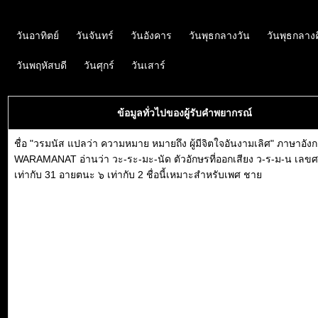
วันอาทิตย์
วันจันทร์
วันอังคาร
วันพุธกลางวัน
วันพุธกลาง
วันพฤหัสบดี
วันศุกร์
วันเสาร์
ข้อมูลทั่วไปของผู้รับคำพยากรณ์
ชื่อ "วรมนัส แปลว่า ความหมาย หมายถึง ผู้มีจิตใจอันงามเลิศ" ภาษาอัง
WARAMANAT อ่านว่า วะ-ระ-มะ-นัด ตัวอักษรที่ออกเสียง ว-ร-ม-น เลข
เท่ากับ 31 อายตนะ ๖ เท่ากับ 2 ชื่อนี้เหมาะสำหรับเพศ ชาย