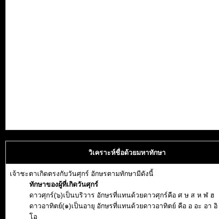
วิเคราะห์ชื่อด้วยมหาทักษา
เจ้าชะตาเกิดตรงกับวันศุกร์ อักษรตามทักษามีดังนี้
ทักษาของผู้ที่เกิดวันศุกร์
ดาวศุกร์(๖)เป็นบริวาร อักษรที่แทนด้วยดาวศุกร์คือ ศ ษ ส ห ฬ ฮ
ดาวอาทิตย์(๑)เป็นอายุ อักษรที่แทนด้วยดาวอาทิตย์ คือ อ อะ อา อิ อี
โอ