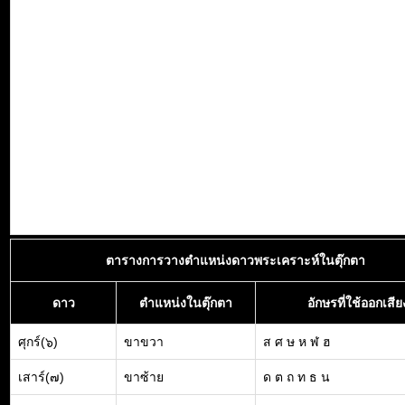
ตารางการวางตำแหน่งดาวพระเคราะห์ในตุ๊กตา
ดาว
ตำแหน่งในตุ๊กตา
อักษรที่ใช้ออกเสีย
ศุกร์(๖)
ขาขวา
ส ศ ษ ห ฬ ฮ
เสาร์(๗)
ขาซ้าย
ด ต ถ ท ธ น