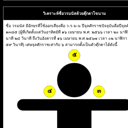
วิเคราะห์ชื่อวรมนัสด้วยตุ๊กตาไขนาม
ชื่อ วรมนัส มีอักษรที่ใช้ออกเสียงคือ ว-ร-ม-น ปีจุลศักราชปัจจุบันคือปีจุ
๑๓๘๕ (ผู้ที่เกิดตั้งแต่วันอาทิตย์ที่ ๑๖ เมษายน พ.ศ. ๒๕๖๖ เวลา ๒๐ นาฬ
นาที ๒๔ วินาที ถึงวันอังคารที่ ๑๖ เมษายน พ.ศ.๒๕๖๗ เวลา ๐๒ นาฬิกา
๕๙ วินาที) เศษจุลศักราชเท่ากับ ๖ สามารถตั้งเป็นตัวตุ๊กตาได้ดังนี้