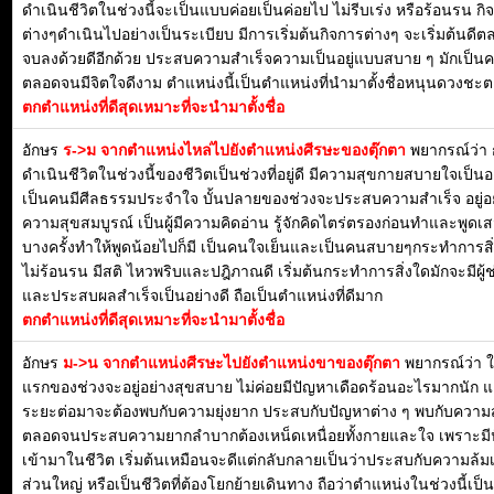
ดำเนินชีวิตในช่วงนี้จะเป็นแบบค่อยเป็นค่อยไป ไม่รีบเร่ง หรือร้อนรน กิ
ต่างๆดำเนินไปอย่างเป็นระเบียบ มีการเริ่มต้นกิจการต่างๆ จะเริ่มต้นดี
จบลงด้วยดีอีกด้วย ประสบความสำเร็จความเป็นอยู่แบบสบาย ๆ มักเป็น
ตลอดจนมีจิตใจดีงาม ตำแหน่งนี้เป็นตำแหน่งที่นำมาตั้งชื่อหนุนดวงชะตา
ตกตำแหน่งที่ดีสุดเหมาะที่จะนำมาตั้งชื่อ
อักษร
ร->ม จากตำแหน่งไหล่ไปยังตำแหน่งศีรษะของตุ๊กตา
พยากรณ์ว่า
ดำเนินชีวิตในช่วงนี้ของชีวิตเป็นช่วงที่อยู่ดี มีความสุขกายสบายใจเป็น
เป็นคนมีศีลธรรมประจำใจ บั้นปลายของช่วงจะประสบความสำเร็จ อยู่อย
ความสุขสมบูรณ์ เป็นผู้มีความคิดอ่าน รู้จักคิดไตร่ตรองก่อนทำและพูดเ
บางครั้งทำให้พูดน้อยไปก็มี เป็นคนใจเย็นและเป็นคนสบายๆกระทำการสิ่
ไม่ร้อนรน มีสติ ไหวพริบและปฎิภาณดี เริ่มต้นกระทำการสิ่งใดมักจะมีผู้ช
และประสบผลสำเร็จเป็นอย่างดี ถือเป็นตำแหน่งที่ดีมาก
ตกตำแหน่งที่ดีสุดเหมาะที่จะนำมาตั้งชื่อ
อักษร
ม->น จากตำแหน่งศีรษะไปยังตำแหน่งขาของตุ๊กตา
พยากรณ์ว่า 
แรกของช่วงจะอยู่อย่างสุขสบาย ไม่ค่อยมีปัญหาเดือดร้อนอะไรมากนัก แ
ระยะต่อมาจะต้องพบกับความยุ่งยาก ประสบกับปัญหาต่าง ๆ พบกับความส
ตลอดจนประสบความยากลำบากต้องเหน็ดเหนื่อยทั้งกายและใจ เพราะมี
เข้ามาในชีวิต เริ่มต้นเหมือนจะดีแต่กลับกลายเป็นว่าประสบกับความล้ม
ส่วนใหญ่ หรือเป็นชีวิตที่ต้องโยกย้ายเดินทาง ถือว่าตำแหน่งในช่วงนี้เป