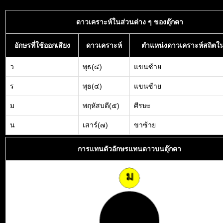
ดาวเคราะห์ในส่วนต่าง ๆ ของตุ๊กตา
อักษรที่ใช้ออกเสียง
ดาวเคราะห์
ตำแหน่งดาวเคราะห์สถิตใน
ว
พุธ(๔)
แขนซ้าย
ร
พุธ(๔)
แขนซ้าย
ม
พฤหัสบดี(๕)
ศีรษะ
น
เสาร์(๗)
ขาซ้าย
การแทนตัวอักษรแทนดาวบนตุ๊กตา