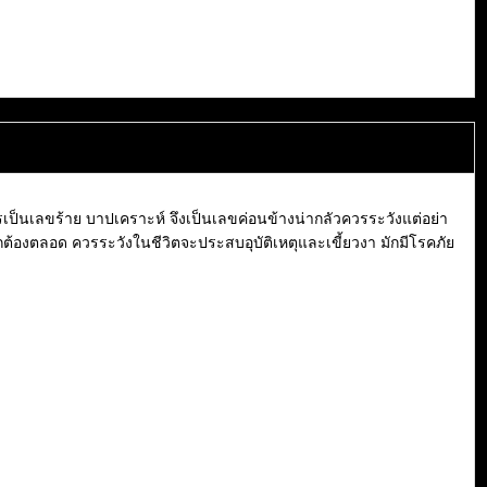
ป็นเลขร้าย บาปเคราะห์ จึงเป็นเลขค่อนข้างน่ากลัวควรระวังแต่อย่า
ต้องตลอด ควรระวังในชีวิตจะประสบอุบัติเหตุและเขี้ยวงา มักมีโรคภัย