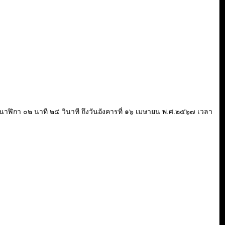
า ๒๐ นาฬิกา ๐๒ นาที ๒๔ วินาที ถึงวันอังคารที่ ๑๖ เมษายน พ.ศ.๒๕๖๗ เวลา