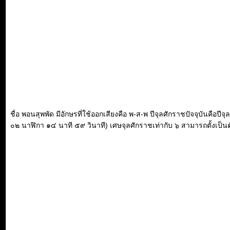
ชื่อ พอนสุพพัด มีอักษรที่ใช้ออกเสียงคือ พ-ส-พ ปีจุลศักราชปัจจุบันคือ
๐๒ นาฬิกา ๑๔ นาที ๕๙ วินาที) เศษจุลศักราชเท่ากับ ๖ สามารถตั้งเป็นตัว