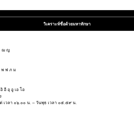
วิเคราะห์ชื่อด้วยมหาทักษา
ซ ฌ ญ
ฝ พ ฟ ภ ม
ฮ
อี อุ อู เอ โอ
ง
งแต่ เวลา ๐๖.๐๐ น. – วันพุธ เวลา ๐๕.๕๙ น.