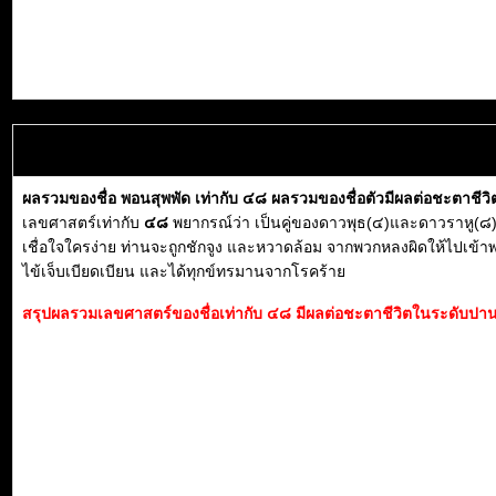
ผลรวมของชื่อ พอนสุพพัด เท่ากับ ๔๘ ผลรวมของชื่อตัวมีผลต่อชะตาชีว
เลขศาสตร์เท่ากับ
๔๘
พยากรณ์ว่า เป็นคู่ของดาวพุธ(๔)และดาวราหู(๘) 
เชื่อใจใครง่าย ท่านจะถูกชักจูง และหวาดล้อม จากพวกหลงผิดให้ไปเข้าพ
ไข้เจ็บเบียดเบียน และได้ทุกข์ทรมานจากโรคร้าย
สรุปผลรวมเลขศาสตร์ของชื่อเท่ากับ ๔๘ มีผลต่อชะตาชีวิตในระดับปานก