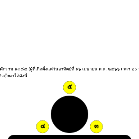
ปีจุลศักราช ๑๓๘๕ (ผู้ที่เกิดตั้งแต่วันอาทิตย์ที่ ๑๖ เมษายน พ.ศ. ๒๕๖๖ เวล
ตุ๊กตาได้ดังนี้