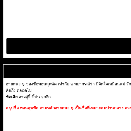
อายตนะ ๖ ของชื่อพอนสุพพัด เท่ากับ ๒ พยากรณ์ว่า มีจิตใจเหมือนแม่ รัก
คิดถึง ตลอดไป
ข้อเสีย
อาจจู้จี้ ขี้บ่น จุกจิก
สรุปชื่อ พอนสุพพัด ตามหลักอายตนะ ๖ เป็นชื่อที่เหมาะสมปานกลาง ควรพิจ