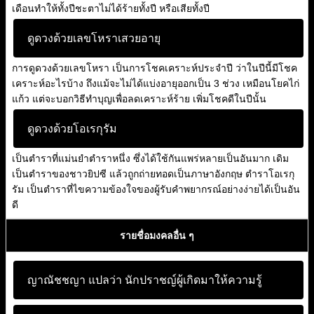
เดือนทำให้ทั้งปีชะตาไม่ได้ร้ายทั้งปี หรือเสียทั้งปี
ดูดวงด้วยเลขโหราเสวยอายุ
การดูดวงด้วยเลขโหรา เป็นการโชคเคราะห์ประจำปี ว่าในปีนี้มีโชค
เคราะห์อะไรบ้าง ถึงแม้จะไม่ได้แบ่งอายุออกเป็น 3 ช่วง เหมือนโยคไก่
แก้ว แต่จะบอกวิธีทำบุญเพื่อลดเคราะห์ร้าย เพิ่มโชคดีในปีนั้น
ดูดวงด้วยโอเรกุรัม
เป็นตำราที่แม่นยำตำราหนึ่ง ซึ่งได้ใช้กันแพร่หลายเป็นอันมาก เดิม
เป็นตำราของชาวยิปซี แล้วถูกถ่ายทอดเป็นภาษาอังกฤษ ตำราโอเรกุ
รัม เป็นตำราที่ไขความข้องใจของผู้รับคำพยากรณ์อย่างง่ายได้เป็นอัน
ดี
รายชื่อมงคลอื่น ๆ
ญาณัชชญา แปลว่า
นักปราชญ์ผู้เกิดมาให้ความรู้