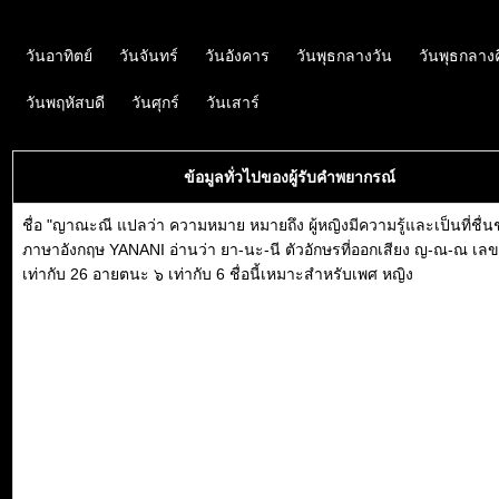
วันอาทิตย์
วันจันทร์
วันอังคาร
วันพุธกลางวัน
วันพุธกลาง
วันพฤหัสบดี
วันศุกร์
วันเสาร์
ข้อมูลทั่วไปของผู้รับคำพยากรณ์
ชื่อ "ญาณะณี แปลว่า ความหมาย หมายถึง ผู้หญิงมีความรู้และเป็นที่ชื่น
ภาษาอังกฤษ YANANI อ่านว่า ยา-นะ-นี ตัวอักษรที่ออกเสียง ญ-ณ-ณ เล
เท่ากับ 26 อายตนะ ๖ เท่ากับ 6 ชื่อนี้เหมาะสำหรับเพศ หญิง