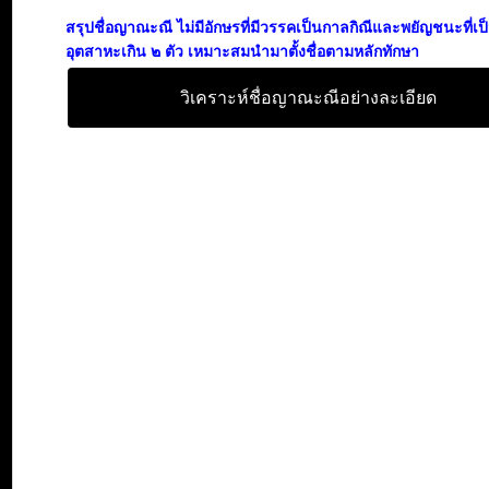
สรุปชื่อญาณะณี ไม่มีอักษรที่มีวรรคเป็นกาลกิณีและพยัญชนะที่เ
อุตสาหะเกิน ๒ ตัว เหมาะสมนำมาตั้งชื่อตามหลักทักษา
วิเคราะห์ชื่อญาณะณีอย่างละเอียด