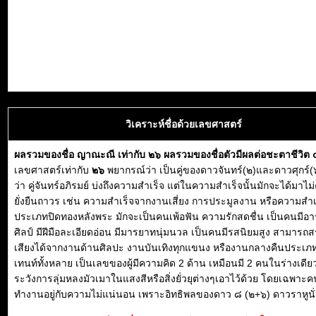
วิเคราะห์ชื่อด้วยเลขศาสตร์
ผลรวมของชื่อ ญาณะณี เท่ากับ ๒๖ ผลรวมของชื่อตัวมีผลต่อชะตาชีวิต
เลขศาสตร์เท่ากับ
๒๖
พยากรณ์ว่า เป็นคู่ของดาวจันทร์(๒)และดาวศุกร์(๖
ว่า คู่จันทร์อภิรมย์ บ่งถึงความสำเร็จ แต่ในความสำเร็จนั้นมักจะได้มาไม่
ยั่งยืนถาวร เช่น ความสำเร็จจากงานเสี่ยง การประมูลงาน หรือความสำเ
ประเภทปิดทองหลังพระ มักจะเป็นคนเพ้อฟัน ความรักสดชื่น เป็นคนมีอ
ศิลป์ มีฝีมือละเอียดอ่อน มีมารยาทนุ่มนวล เป็นคนมีรสนิยมสูง สามารถสร
เสียงได้จากงานด้านศิลปะ งานบันเทิงทุกแขนง หรืองานกลางคืนประเภ
เทนท์ทั้งหลาย เป็นเลขของผู้มีความคิด 2 ด้าน เหมือนมี 2 คนในร่างเดียว
ระวังการลุ่มหลงมัวเมาในแสงสีหรือสิ่งยั่วยุต่างๆเอาไว้ด้วย โดยเฉพาะคน
ทำงานอยู่กับความไม่แน่นอน เพราะอิทธิพลของดาว ๘ (๒+๖) ดาวราหูนั