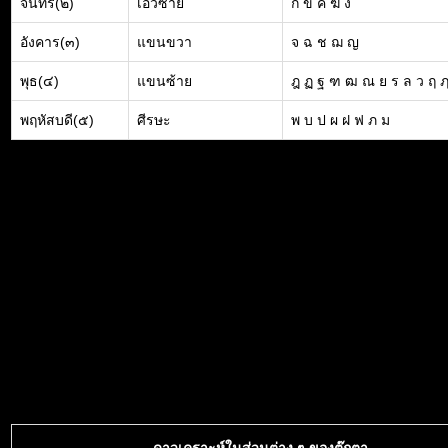
จันทร์(๒)
เอวซ้าย
ก ข ค ฆ ง
อังคาร(๓)
แขนขวา
จ ฉ ช ฌ ญ
พุธ(๔)
แขนซ้าย
ฎ ฏ ฐ ฑ ฒ ณ ย ร ล ว ฤ 
พฤหัสบดี(๕)
ศีรษะ
พ บ ป ผ ฝ ฟ ภ ม