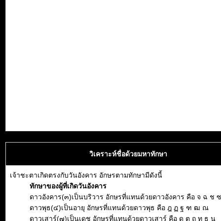
วิเคราะห์ชื่อด้วยมหาทักษา
เจ้าชะตาเกิดตรงกับวันอังคาร อักษรตามทักษามีดังนี้
ทักษาของผู้ที่เกิดวันอังคาร
ดาวอังคาร(๓)เป็นบริวาร อักษรที่แทนด้วยดาวอังคาร คือ จ ฉ ช 
ดาวพุธ(๔)เป็นอายุ อักษรที่แทนด้วยดาวพุธ คือ ฎ ฏ ฐ ฑ ฒ ณ
ดาวเสาร์(๗)เป็นเดช อักษรที่แทนด้วยดาวเสาร์ คือ ด ต ถ ท ธ น