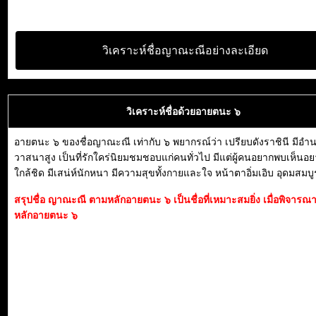
วิเคราะห์ชื่อญาณะณีอย่างละเอียด
วิเคราะห์ชื่อด้วยอายตนะ ๖
อายตนะ ๖ ของชื่อญาณะณี เท่ากับ ๖ พยากรณ์ว่า เปรียบดังราชินี มีอำ
วาสนาสูง เป็นที่รักใคร่นิยมชมชอบแก่คนทั่วไป มีแต่ผู้คนอยากพบเห็นอยา
ใกล้ชิด มีเสน่ห์นักหนา มีความสุขทั้งกายและใจ หน้าตาอิ่มเอิบ อุดมสมบูร
สรุปชื่อ ญาณะณี ตามหลักอายตนะ ๖ เป็นชื่อที่เหมาะสมยิ่ง เมื่อพิจาร
หลักอายตนะ ๖