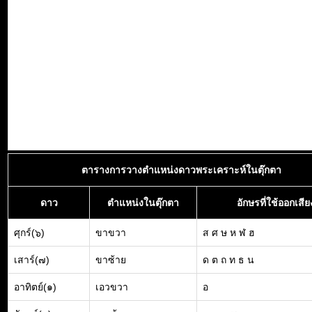
ตารางการวางตำแหน่งดาวพระเคราะห์ในตุ๊กตา
ดาว
ตำแหน่งในตุ๊กตา
อักษรที่ใช้ออกเสีย
ศุกร์(๖)
ขาขวา
ส ศ ษ ห ฬ ฮ
เสาร์(๗)
ขาซ้าย
ด ต ถ ท ธ น
อาทิตย์(๑)
เอวขวา
อ