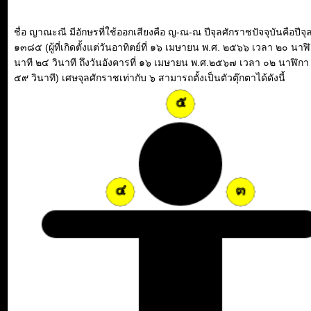
ชื่อ ญาณะณี มีอักษรที่ใช้ออกเสียงคือ ญ-ณ-ณ ปีจุลศักราชปัจจุบันคือปีจ
๑๓๘๕ (ผู้ที่เกิดตั้งแต่วันอาทิตย์ที่ ๑๖ เมษายน พ.ศ. ๒๕๖๖ เวลา ๒๐ นาฬ
นาที ๒๔ วินาที ถึงวันอังคารที่ ๑๖ เมษายน พ.ศ.๒๕๖๗ เวลา ๐๒ นาฬิกา
๕๙ วินาที) เศษจุลศักราชเท่ากับ ๖ สามารถตั้งเป็นตัวตุ๊กตาได้ดังนี้