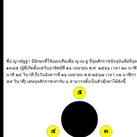
ชื่อ ญาณัฐฐา มีอักษรที่ใช้ออกเสียงคือ ญ-ณ-ฐ ปีจุลศักราชปัจจุบันคือปีจ
๑๓๘๕ (ผู้ที่เกิดตั้งแต่วันอาทิตย์ที่ ๑๖ เมษายน พ.ศ. ๒๕๖๖ เวลา ๒๐ นาฬ
นาที ๒๔ วินาที ถึงวันอังคารที่ ๑๖ เมษายน พ.ศ.๒๕๖๗ เวลา ๐๒ นาฬิกา
๕๙ วินาที) เศษจุลศักราชเท่ากับ ๖ สามารถตั้งเป็นตัวตุ๊กตาได้ดังนี้