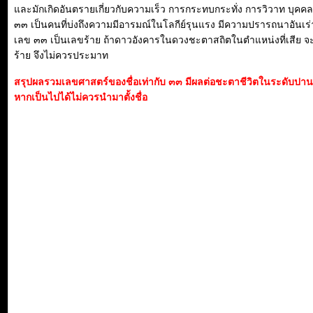
และมักเกิดอันตรายเกี่ยวกับความเร็ว การกระทบกระทั่ง การวิวาท บุค
๓๓ เป็นคนที่บ่งถึงความมีอารมณ์ในโลกีย์รุนแรง มีความปรารถนาอันเร่
เลข ๓๓ เป็นเลขร้าย ถ้าดาวอังคารในดวงชะตาสถิตในตำแหน่งที่เสีย จ
ร้าย จึงไม่ควรประมาท
สรุปผลรวมเลขศาสตร์ของชื่อเท่ากับ ๓๓ มีผลต่อชะตาชีวิตในระดับปา
หากเป็นไปได้ไม่ควรนำมาตั้งชื่อ