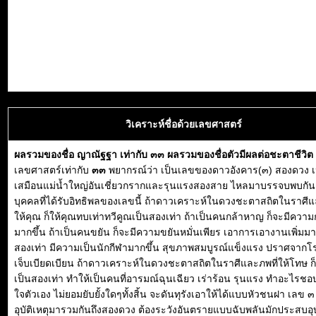
วิเคราะห์ชื่อด้วยเลขศาสตร์
ผลรวมของชื่อ ญาณัฐฐา เท่ากับ ๓๓ ผลรวมของชื่อตัวมีผลต่อชะตาชีวิ
เลขศาสตร์เท่ากับ
๓๓
พยากรณ์ว่า เป็นเลขของดาวอังคาร(๓) สองดวง เ
เสมือนแม่น้ำใหญ่อันเชี่ยวกรากและรุนแรงสองสาย ไหลมาบรรจบพบกัน ด
บุคคลที่ได้รับอิทธิพลของเลขนี้ ถ้าดาวเคราะห์ในดวงชะตาสถิตในราศีแ
ให้คุณ ก็ให้คุณทบเท่าทวีคูณเป็นสองเท่า ถ้าเป็นคนกล้าหาญ ก็จะมีความก
มากขึ้น ถ้าเป็นคนขยัน ก็จะมีความขยันหมั่นเพียร เอาการเอางานเพิ่มมา
สองเท่า มีความเป็นนักกีฬามากขึ้น สุขภาพสมบูรณ์แข็งแรง ปราศจากโร
เจ็บเบียดเบียน ถ้าดาวเคราะห์ในดวงชะตาสถิตในราศีและภพที่ให้โทษ ก
เป็นสองเท่า ทำให้เป็นคนที่อารมณ์ฉุนเฉียว เร่าร้อน รุนแรง ทำอะไรชอ
ใจตัวเอง ไม่ยอมยับยั้งใดๆทั้งสิ้น จะดันทุรังเอาให้ได้แบบหัวชนฝา เลข 
อุบัติเหตุมารวมกันถึงสองดวง ต้องระวังอันตรายแบบฉับพลันมักประสบอุบั