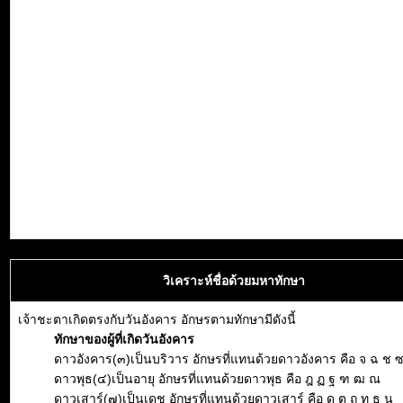
วิเคราะห์ชื่อด้วยมหาทักษา
เจ้าชะตาเกิดตรงกับวันอังคาร อักษรตามทักษามีดังนี้
ทักษาของผู้ที่เกิดวันอังคาร
ดาวอังคาร(๓)เป็นบริวาร อักษรที่แทนด้วยดาวอังคาร คือ จ ฉ ช 
ดาวพุธ(๔)เป็นอายุ อักษรที่แทนด้วยดาวพุธ คือ ฎ ฏ ฐ ฑ ฒ ณ
ดาวเสาร์(๗)เป็นเดช อักษรที่แทนด้วยดาวเสาร์ คือ ด ต ถ ท ธ น