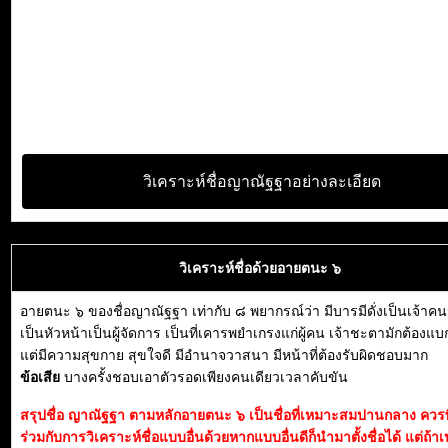
วิเคราะห์ชื่อญาณัฐฐาอย่างละเอียด
วิเคราะห์ชื่อด้วยอายตนะ ๖
อายตนะ ๖ ของชื่อญาณัฐฐา เท่ากับ ๘ พยากรณ์ว่า มีบารมีดั่งเป็นเจ้า
เป็นหัวหน้าเป็นผู้จัดการ เป็นที่เคารพยำเกรงแก่ผู้คน เจ้าชะตามักต้องแ
แต่มีความสุขกาย สุขใจดี มีอำนาจวาสนา มีหน้าที่ต้องรับผิดชอบมาก
ข้อเสีย
บางครั้งชอบเอาตัวรอดเพียงคนเดียวเวลาคับขัน
สรุปชื่อ ญาณัฐฐา ตามหลักอายตนะ ๖ เป็นชื่อที่เหมาะสมปานกลาง คว
ร่วมกับการวิเคราะห์ชื่อแบบอื่นด้วยหากแบบอื่นดีก็นำมาตั้งชื่อได้ แต่ถ้าเ