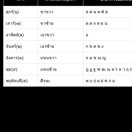
ศุกร์(๖)
ขาขวา
ส ศ ษ ห ฬ ฮ
เสาร์(๗)
ขาซ้าย
ด ต ถ ท ธ น
อาทิตย์(๑)
เอวขวา
อ
จันทร์(๒)
เอวซ้าย
ก ข ค ฆ ง
อังคาร(๓)
แขนขวา
จ ฉ ช ฌ ญ
พุธ(๔)
แขนซ้าย
ฎ ฏ ฐ ฑ ฒ ณ ย ร ล ว ฤ 
พฤหัสบดี(๕)
ศีรษะ
พ บ ป ผ ฝ ฟ ภ ม