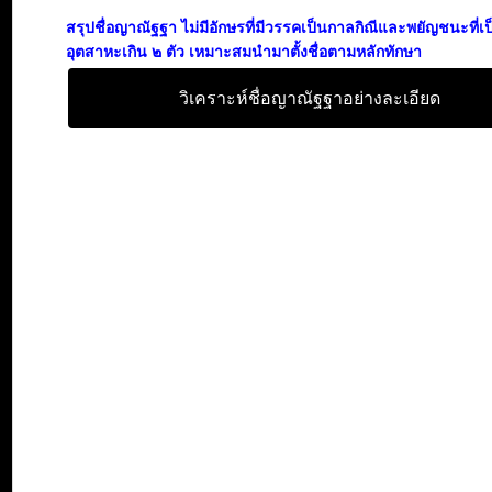
สรุปชื่อญาณัฐฐา ไม่มีอักษรที่มีวรรคเป็นกาลกิณีและพยัญชนะที่เ
อุตสาหะเกิน ๒ ตัว เหมาะสมนำมาตั้งชื่อตามหลักทักษา
วิเคราะห์ชื่อญาณัฐฐาอย่างละเอียด