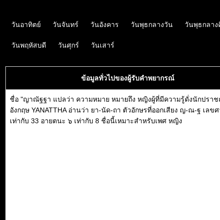
วันอาทิตย์
วันจันทร์
วันอังคาร
วันพุธกลางวัน
วันพุธกลาง
วันพฤหัสบดี
วันศุกร์
วันเสาร์
ข้อมูลทั่วไปของผู้รับคำพยากรณ์
ชื่อ "ญาณัฐฐา แปลว่า ความหมาย หมายถึง หญิงผู้ที่มีความรู้ดั่งนักปรา
อังกฤษ YANATTHA อ่านว่า ยา-นัด-ถา ตัวอักษรที่ออกเสียง ญ-ณ-ฐ เลขศ
เท่ากับ 33 อายตนะ ๖ เท่ากับ 8 ชื่อนี้เหมาะสำหรับเพศ หญิง