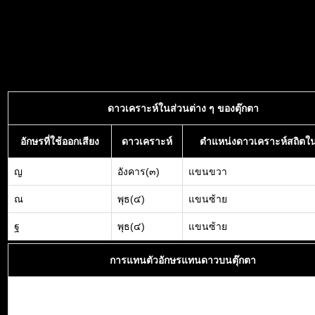
ดาวเคราะห์ในส่วนต่าง ๆ ของตุ๊กตา
อักษรที่ใช้ออกเสียง
ดาวเคราะห์
ตำแหน่งดาวเคราะห์สถิตใน
ญ
อังคาร(๓)
แขนขวา
ณ
พุธ(๔)
แขนซ้าย
ฐ
พุธ(๔)
แขนซ้าย
การแทนตัวอักษรแทนดาวบนตุ๊กตา