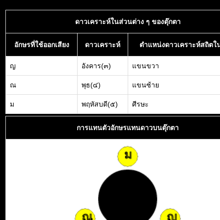
ดาวเคราะห์ในส่วนต่าง ๆ ของตุ๊กตา
อักษรที่ใช้ออกเสียง
ดาวเคราะห์
ตำแหน่งดาวเคราะห์สถิตใน
ญ
อังคาร(๓)
แขนขวา
ณ
พุธ(๔)
แขนซ้าย
ม
พฤหัสบดี(๕)
ศีรษะ
การแทนตัวอักษรแทนดาวบนตุ๊กตา