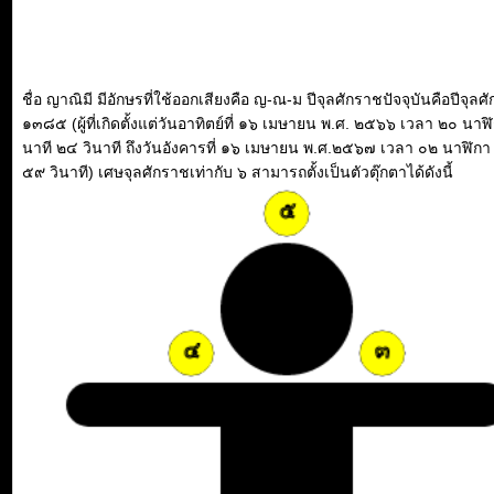
ชื่อ ญาณิมี มีอักษรที่ใช้ออกเสียงคือ ญ-ณ-ม ปีจุลศักราชปัจจุบันคือปีจุลศ
๑๓๘๕ (ผู้ที่เกิดตั้งแต่วันอาทิตย์ที่ ๑๖ เมษายน พ.ศ. ๒๕๖๖ เวลา ๒๐ นาฬ
นาที ๒๔ วินาที ถึงวันอังคารที่ ๑๖ เมษายน พ.ศ.๒๕๖๗ เวลา ๐๒ นาฬิกา
๕๙ วินาที) เศษจุลศักราชเท่ากับ ๖ สามารถตั้งเป็นตัวตุ๊กตาได้ดังนี้