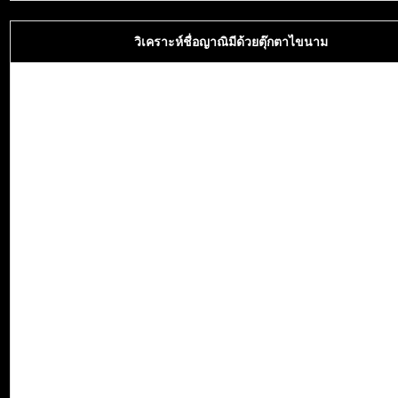
วิเคราะห์ชื่อญาณิมีด้วยตุ๊กตาไขนาม