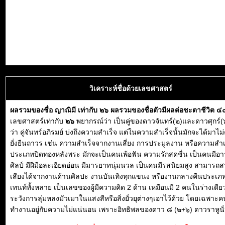
วิเคราะห์ชื่อด้วยเลขศาสตร์
ผลรวมของชื่อ ญาณิมี เท่ากับ ๒๖ ผลรวมของชื่อตัวมีผลต่อชะตาชีวิต ๔
เลขศาสตร์เท่ากับ
๒๖
พยากรณ์ว่า เป็นคู่ของดาวจันทร์(๒)และดาวศุกร์(๖
ว่า คู่จันทร์อภิรมย์ บ่งถึงความสำเร็จ แต่ในความสำเร็จนั้นมักจะได้มาไม่
ยั่งยืนถาวร เช่น ความสำเร็จจากงานเสี่ยง การประมูลงาน หรือความสำเ
ประเภทปิดทองหลังพระ มักจะเป็นคนเพ้อฟัน ความรักสดชื่น เป็นคนมีอ
ศิลป์ มีฝีมือละเอียดอ่อน มีมารยาทนุ่มนวล เป็นคนมีรสนิยมสูง สามารถสร
เสียงได้จากงานด้านศิลปะ งานบันเทิงทุกแขนง หรืองานกลางคืนประเภ
เทนท์ทั้งหลาย เป็นเลขของผู้มีความคิด 2 ด้าน เหมือนมี 2 คนในร่างเดียว
ระวังการลุ่มหลงมัวเมาในแสงสีหรือสิ่งยั่วยุต่างๆเอาไว้ด้วย โดยเฉพาะคน
ทำงานอยู่กับความไม่แน่นอน เพราะอิทธิพลของดาว ๘ (๒+๖) ดาวราหูนั