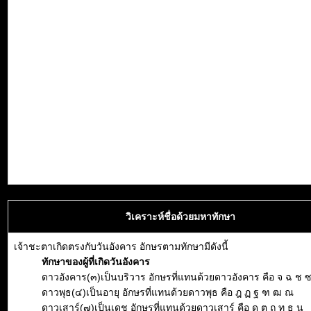
วิเคราะห์ชื่อด้วยมหาทักษา
เจ้าชะตาเกิดตรงกับวันอังคาร อักษรตามทักษามีดังนี้
ทักษาของผู้ที่เกิดวันอังคาร
ดาวอังคาร(๓)เป็นบริวาร อักษรที่แทนด้วยดาวอังคาร คือ จ ฉ ช 
ดาวพุธ(๔)เป็นอายุ อักษรที่แทนด้วยดาวพุธ คือ ฎ ฏ ฐ ฑ ฒ ณ
ดาวเสาร์(๗)เป็นเดช อักษรที่แทนด้วยดาวเสาร์ คือ ด ต ถ ท ธ น