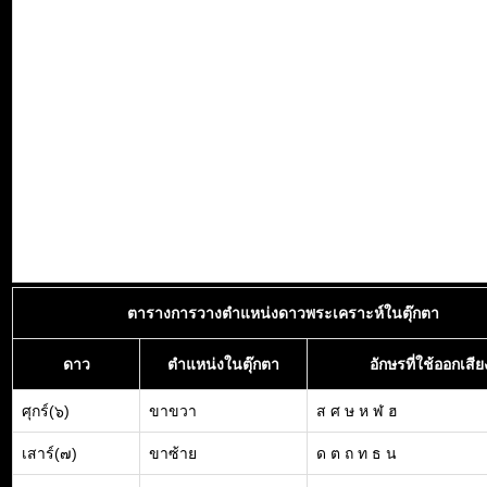
ตารางการวางตำแหน่งดาวพระเคราะห์ในตุ๊กตา
ดาว
ตำแหน่งในตุ๊กตา
อักษรที่ใช้ออกเสีย
ศุกร์(๖)
ขาขวา
ส ศ ษ ห ฬ ฮ
เสาร์(๗)
ขาซ้าย
ด ต ถ ท ธ น