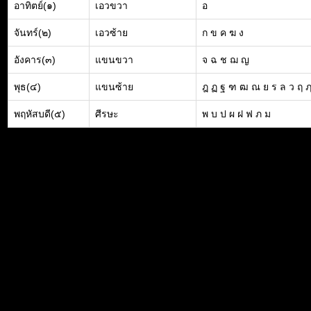
อาทิตย์(๑)
เอวขวา
อ
จันทร์(๒)
เอวซ้าย
ก ข ค ฆ ง
อังคาร(๓)
แขนขวา
จ ฉ ช ฌ ญ
พุธ(๔)
แขนซ้าย
ฎ ฏ ฐ ฑ ฒ ณ ย ร ล ว ฤ 
พฤหัสบดี(๕)
ศีรษะ
พ บ ป ผ ฝ ฟ ภ ม