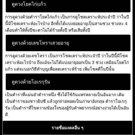
ดูดวงโยคไก่แก้ว
การดูดวงด้วยตำราโยคไก่แก้ว เป็นการดูโชคเคราะห์ประจำปี ว่าในปี
นี้มีโชคเคราะห์อะไรบ้าง อีกทั้งได้แบ่งย่อยอายุเป็นสามช่วง ช่วงละ 4
เดือนทำให้ทั้งปีชะตาไม่ได้ร้ายทั้งปี หรือเสียทั้งปี
ดูดวงด้วยเลขโหราเสวยอายุ
การดูดวงด้วยเลขโหรา เป็นการโชคเคราะห์ประจำปี ว่าในปีนี้มีโชค
เคราะห์อะไรบ้าง ถึงแม้จะไม่ได้แบ่งอายุออกเป็น 3 ช่วง เหมือนโยคไก่
แก้ว แต่จะบอกวิธีทำบุญเพื่อลดเคราะห์ร้าย เพิ่มโชคดีในปีนั้น
ดูดวงด้วยโอเรกุรัม
เป็นตำราที่แม่นยำตำราหนึ่ง ซึ่งได้ใช้กันแพร่หลายเป็นอันมาก เดิม
เป็นตำราของชาวยิปซี แล้วถูกถ่ายทอดเป็นภาษาอังกฤษ ตำราโอเรกุ
รัม เป็นตำราที่ไขความข้องใจของผู้รับคำพยากรณ์อย่างง่ายได้เป็นอัน
ดี
รายชื่อมงคลอื่น ๆ