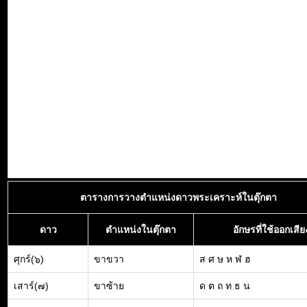
ตารางการวางตำแหน่งดาวพระเคราะห์ในตุ๊กตา
ดาว
ตำแหน่งในตุ๊กตา
อักษรที่ใช้ออกเสีย
ศุกร์(๖)
ขาขวา
ส ศ ษ ห ฬ ฮ
เสาร์(๗)
ขาซ้าย
ด ต ถ ท ธ น