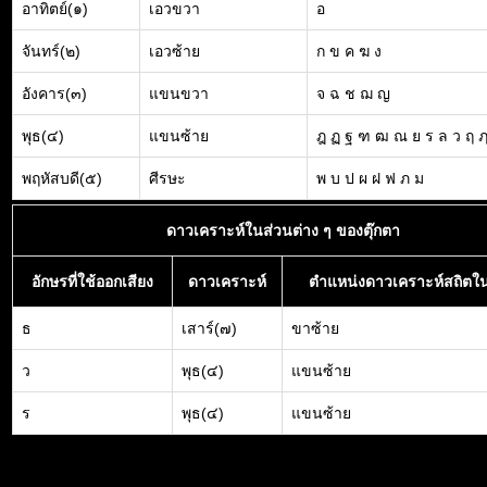
อาทิตย์(๑)
เอวขวา
อ
จันทร์(๒)
เอวซ้าย
ก ข ค ฆ ง
อังคาร(๓)
แขนขวา
จ ฉ ช ฌ ญ
พุธ(๔)
แขนซ้าย
ฎ ฏ ฐ ฑ ฒ ณ ย ร ล ว ฤ 
พฤหัสบดี(๕)
ศีรษะ
พ บ ป ผ ฝ ฟ ภ ม
ดาวเคราะห์ในส่วนต่าง ๆ ของตุ๊กตา
อักษรที่ใช้ออกเสียง
ดาวเคราะห์
ตำแหน่งดาวเคราะห์สถิตใน
ธ
เสาร์(๗)
ขาซ้าย
ว
พุธ(๔)
แขนซ้าย
ร
พุธ(๔)
แขนซ้าย