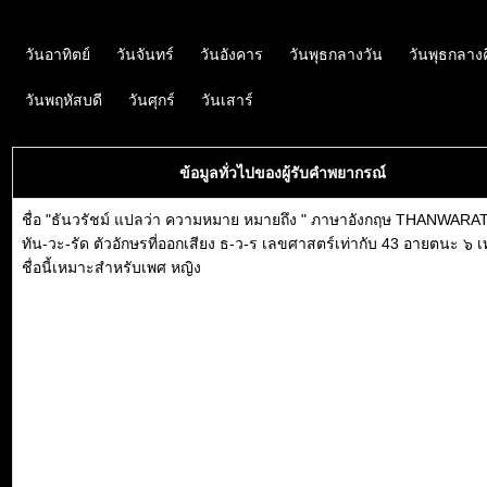
วันอาทิตย์
วันจันทร์
วันอังคาร
วันพุธกลางวัน
วันพุธกลาง
วันพฤหัสบดี
วันศุกร์
วันเสาร์
ข้อมูลทั่วไปของผู้รับคำพยากรณ์
ชื่อ "ธันวรัชม์ แปลว่า ความหมาย หมายถึง " ภาษาอังกฤษ THANWARAT
ทัน-วะ-รัด ตัวอักษรที่ออกเสียง ธ-ว-ร เลขศาสตร์เท่ากับ 43 อายตนะ ๖ เท
ชื่อนี้เหมาะสำหรับเพศ หญิง