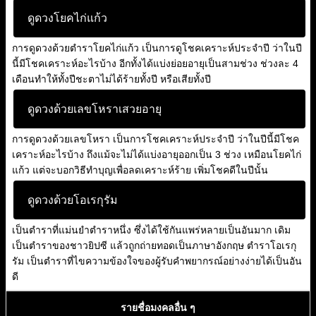
ดูดวงโยคไก่แก้ว
การดูดวงด้วยตำราโยคไก่แก้ว เป็นการดูโชคเคราะห์ประจำปี ว่าในปี
นี้มีโชคเคราะห์อะไรบ้าง อีกทั้งได้แบ่งย่อยอายุเป็นสามช่วง ช่วงละ 4
เดือนทำให้ทั้งปีชะตาไม่ได้ร้ายทั้งปี หรือเสียทั้งปี
ดูดวงด้วยเลขโหราเสวยอายุ
การดูดวงด้วยเลขโหรา เป็นการโชคเคราะห์ประจำปี ว่าในปีนี้มีโชค
เคราะห์อะไรบ้าง ถึงแม้จะไม่ได้แบ่งอายุออกเป็น 3 ช่วง เหมือนโยคไก่
แก้ว แต่จะบอกวิธีทำบุญเพื่อลดเคราะห์ร้าย เพิ่มโชคดีในปีนั้น
ดูดวงด้วยโอเรกุรัม
เป็นตำราที่แม่นยำตำราหนึ่ง ซึ่งได้ใช้กันแพร่หลายเป็นอันมาก เดิม
เป็นตำราของชาวยิปซี แล้วถูกถ่ายทอดเป็นภาษาอังกฤษ ตำราโอเรกุ
รัม เป็นตำราที่ไขความข้องใจของผู้รับคำพยากรณ์อย่างง่ายได้เป็นอัน
ดี
รายชื่อมงคลอื่น ๆ