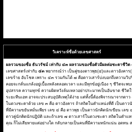
วิเคราะห์ชื่อด้วยเลขศาสตร์
ผลรวมของชื่อ ธันวรัชม์ เท่ากับ ๔๓ ผลรวมของชื่อตัวมีผลต่อชะตาชีวิ
เลขศาสตร์เท่ากับ
๔๓
พยากรณ์ว่า เป็นคู่ของดาวพุธ(๔)และดาวอังคาร(
เลขร้าย อับโชค เพราะ ๔๓ รวมกันได้ ๗ คือดาวเสาร์บ่งบอกถึงความวิปริ
คอยจะกลั่นแกล้งอยู่เบื้องหลังตลอดเวลา และมีทุกข์อยู่เนือง ๆ ชีวิตจะพบ
อุปสรรค ความทุกข์ ความผิดหวังล้มเหลวอย่าประมาทเป็นอันขาด ชีวิตใน
ระยะทีนเอท อาจจะประสบอุบัติเหตุได้ง่าย แต่ทั้งนี้ต้องพิจารณาจากดา
ในดวงชะตาด้วย เลข ๓ คือ ดาวอังคาร ถ้าสถิตในตำแหน่งที่ดี เป็นดาวนัก
ที่มีความขยันหมั่นเพียร เลข ๔ คือ ดาวพุธ เป็นดาวนักคิดนักเขียน เลข 
ดาวคู่นักคิดนักปฎิบัติ และถ้าเลข ๗ ดาวเสาร์ในดวงชะตา สถิตในตำแหน่
คุณ ก็ไม่เสียหายแต่อย่างใด กลับกลายเป็นคนที่มีความหนักแน่น อดทน 