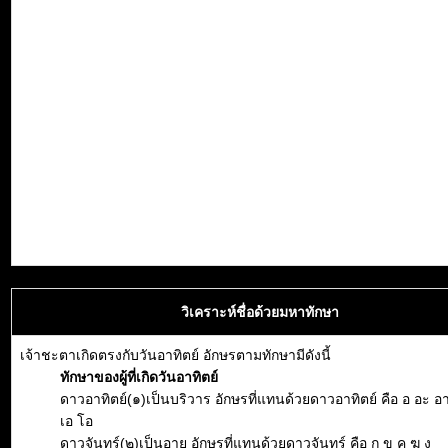
วิเคราะห์ชื่อด้วยมหาทักษา
เจ้าชะตาเกิดตรงกับวันอาทิตย์ อักษรตามทักษามีดังนี้
ทักษาของผู้ที่เกิดวันอาทิตย์
ดาวอาทิตย์(๑)เป็นบริวาร อักษรที่แทนด้วยดาวอาทิตย์ คือ อ อะ อา อิ
เอ โอ
ดาวจันทร์(๒)เป็นอายุ อักษรที่แทนด้วยดาวจันทร์ คือ ก ข ค ฆ ง