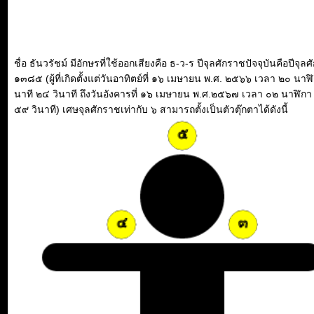
ชื่อ ธันวรัชม์ มีอักษรที่ใช้ออกเสียงคือ ธ-ว-ร ปีจุลศักราชปัจจุบันคือปีจุล
๑๓๘๕ (ผู้ที่เกิดตั้งแต่วันอาทิตย์ที่ ๑๖ เมษายน พ.ศ. ๒๕๖๖ เวลา ๒๐ นาฬ
นาที ๒๔ วินาที ถึงวันอังคารที่ ๑๖ เมษายน พ.ศ.๒๕๖๗ เวลา ๐๒ นาฬิกา
๕๙ วินาที) เศษจุลศักราชเท่ากับ ๖ สามารถตั้งเป็นตัวตุ๊กตาได้ดังนี้