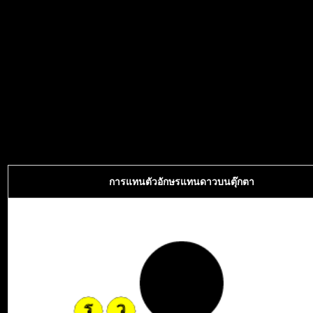
การแทนตัวอักษรแทนดาวบนตุ๊กตา