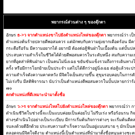
พยากรณ์ส่วนต่าง ๆ ของตุ๊กตา
อักษร
ธ->ว จากตำแหน่งขาไปยังตำแหน่งไหล่ของตุ๊กตา
พยากรณ์ว่า เป็
ตำแหน่งต้นร้ายปลายดีพอสมควร แต่มักพบกับความยุ่งยากเดือดร้อน มี
กระตือรือร้น มีความอยากได้ อยากมี ต้องต่อสู้ฟันฝ่าในเบื้องต้น แต่บั้น
ประสบความสำเร็จในชีวิตได้ด้วยดีพอสมควรในระดับหนึ่ง สมกับความเห
ยากที่อุตส่าห์ฟันฝ่ามา เป็นคนไม่นิ่งเฉย ขยันขันแข็งรวมถึงการเดินทาง
ครั้ง หรือมีการโยกย้ายเป็นประจำ แต่ไปได้ดีกว่าอยู่นิ่งเฉย ต่อสู้แล้วจะ
ความสำเร็จดังความคาดหวัง มีจิตใจเย็นสบายขึ้น สุขุมรอบคอบในการต
ไม่เร่งรีบ มีสติพิจารณา นับว่าเป็นตำแหน่งดีพอสมควรในบั้นปลายกว่าร
๗๐
ตกตำแหน่งที่ดีเหมาะนำมาตั้งชื่อ
อักษร
ว->ร จากตำแหน่งไหล่ไปยังตำแหน่งไหล่ของตุ๊กตา
พยากรณ์ว่า ก
ดำเนินชีวิตในช่วงนี้จะเป็นแบบค่อยเป็นค่อยไป ไม่รีบเร่ง หรือร้อนรน กิ
ต่างๆดำเนินไปอย่างเป็นระเบียบ มีการเริ่มต้นกิจการต่างๆ จะเริ่มต้นดี
จบลงด้วยดีอีกด้วย ประสบความสำเร็จความเป็นอยู่แบบสบาย ๆ มักเป็น
ตลอดจนมีจิตใจดีงาม ตำแหน่งนี้เป็นตำแหน่งที่นำมาตั้งชื่อหนุนดวงชะตา