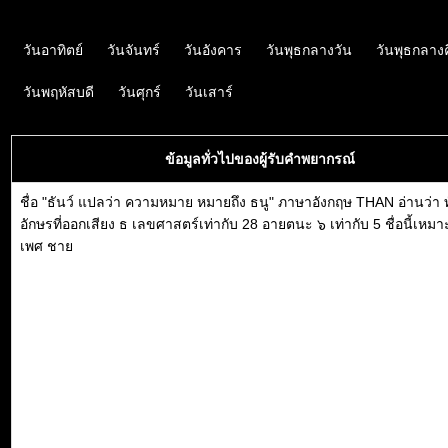
วันอาทิตย์
วันจันทร์
วันอังคาร
วันพุธกลางวัน
วันพุธกลาง
วันพฤหัสบดี
วันศุกร์
วันเสาร์
ข้อมูลทั่วไปของผู้รับคำพยากรณ์
ชื่อ "ธันว์ แปลว่า ความหมาย หมายถึง ธนู" ภาษาอังกฤษ THAN อ่านว่า ท
อักษรที่ออกเสียง ธ เลขศาสตร์เท่ากับ 28 อายตนะ ๖ เท่ากับ 5 ชื่อนี้เหม
เพศ ชาย