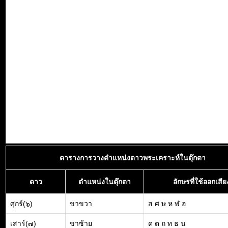
ตารางการวางตำแหน่งดาวพระเคราะห์ในตุ๊กตา
ดาว
ตำแหน่งในตุ๊กตา
อักษรที่ใช้ออกเสีย
ศุกร์(๖)
ขาขวา
ส ศ ษ ห ฬ ฮ
เสาร์(๗)
ขาซ้าย
ด ต ถ ท ธ น