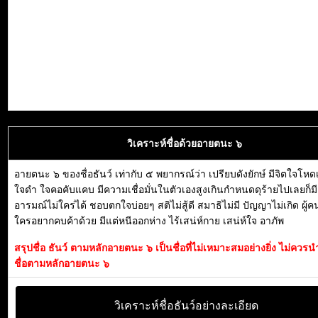
วิเคราะห์ชื่อด้วยอายตนะ ๖
อายตนะ ๖ ของชื่อธันว์ เท่ากับ ๕ พยากรณ์ว่า เปรียบดังยักษ์ มีจิตใจโหดเ
ใจดำ ใจคอคับแคบ มีความเชื่อมั่นในตัวเองสูงเกินกำหนดดุร้ายไปเลยก็ม
อารมณ์ไม่ใคร่ได้ ชอบตกใจบ่อยๆ สติไม่สู้ดี สมาธิไม่มี ปัญญาไม่เกิด ผู้คน
ใครอยากคบค้าด้วย มีแต่หนีออกห่าง ไร้เสน่ห์กาย เสน่ห์ใจ อาภัพ
สรุปชื่อ ธันว์ ตามหลักอายตนะ ๖ เป็นชื่อที่ไม่เหมาะสมอย่างยิ่ง ไม่ควรน
ชื่อตามหลักอายตนะ ๖
วิเคราะห์ชื่อธันว์อย่างละเอียด