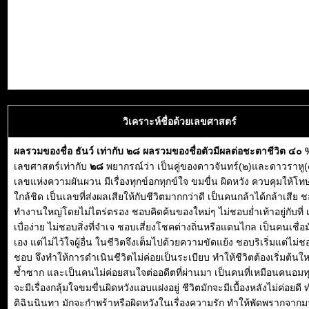
วิเคราะห์ชื่อด้วยเลขศาสตร์
ผลรวมของชื่อ ธันว์ เท่ากับ ๒๘ ผลรวมของชื่อตัวมีผลต่อชะตาชีวิต ๔๐ 
เลขศาสตร์เท่ากับ
๒๘
พยากรณ์ว่า เป็นคู่ของดาวจันทร์(๒)และดาวราหู(
เลขแห่งความผันผวน มีเรื่องทุกข์อกทุกข์ใจ ขมขื่น ผิดหวัง ควบคุมให้โทษ
ใกล้ชิด เป็นเลขที่ส่งผลเสียให้กับชีวิตมากกว่าดี เป็นคนกล้าได้กล้าเสีย 
ทำงานใหญ่โดยไม่ไตร่ตรอง ชอบคิดค้นของใหม่ๆ ไม่ชอบย่ำเท้าอยู่กับที่
เบื่อง่าย ไม่ชอบสิ่งที่จำเจ ชอบเสี่ยงโชคต่างถิ่นหรือแดนไกล เป็นคนเชื่อม
เอง แต่ไม่ไว้ใจผู้อื่น ในชีวิตจึงเต็มไปด้วยความขัดแย้ง ชอบริเริ่มแต่ไม่ช
ชอบ จึงทำให้การดำเนินชีวิตไม่ค่อยเป็นระเบียบ ทำให้ชีวิตต้องเริ่มต้นให
ซ้ำซาก และเป็นคนไม่ค่อยสนใจต่ออดีตที่ผ่านมา เป็นคนที่เหมือนคนอมทุ
จะมีเรื่องกลุ้มใจขมขื่นผิดหวังแอบแฝงอยู่ ชีวิตมักจะมีเบื้องหลังไม่ค่อยดี
ติฉินนินทา มักจะกำพร้าหรือผิดหวังในเรื่องความรัก ทำให้พัดพรากจา