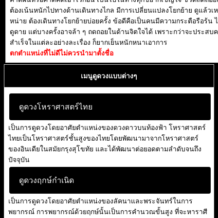
ต้องเน้นหนักไปทางด้านเดินทางไกล มีการเปลี่ยนแปลงโยกย้าย ดูแล้วเหน
หน่าย ต้องเดินทางโยกย้ายบ่อยครั้ง ข้อดีคือเป็นคนมีความกระตือรือร้น ไม
ดูดาย แต่บางครั้งอาจล้า ๆ ถดถอยในด้านจิตใจได้ เพราะกว่าจะประสบ
สำเร็จในแต่ละอย่างละเรื่อง ก็ยากเย็นหนักหนาเอาการ
ตกตำแหน่งที่ไม่ดีไม่ควรนำมาตั้งชื่อ
เมนูดูดวงแบบต่างๆ
ดูดวงโหราศาสตร์ไทย
เป็นการดูดวงโดยอาศัยตำแหน่งของดวงดาวบนท้องฟ้า โหราศาสตร์
ไทยเป็นโหราศาสตร์ชั้นสูงของไทยโดยพัฒนามาจากโหราศาสตร์
ของอินเดียในสมัยกรุงสุโขทัย และได้พัฒนาต่อยอดตามลำดับจนถึง
ปัจจุบัน
ดูดวงฤกษ์กำเนิด
เป็นการดูดวงโดยอาศัยตำแหน่งของลัคนาและพระจันทร์ในการ
พยากรณ์ การพยากรณ์ด้วยฤกษ์นั้นเป็นการคำนวณขั้นสูง ที่จะหาราศี