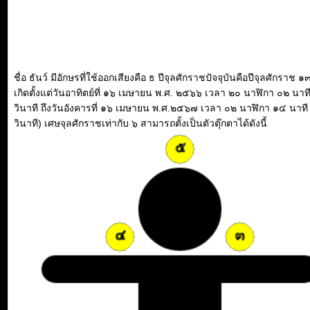
ชื่อ ธันว์ มีอักษรที่ใช้ออกเสียงคือ ธ ปีจุลศักราชปัจจุบันคือปีจุลศักราช ๑๓๘
เกิดตั้งแต่วันอาทิตย์ที่ ๑๖ เมษายน พ.ศ. ๒๕๖๖ เวลา ๒๐ นาฬิกา ๐๒ นาท
วินาที ถึงวันอังคารที่ ๑๖ เมษายน พ.ศ.๒๕๖๗ เวลา ๐๒ นาฬิกา ๑๔ นาท
วินาที) เศษจุลศักราชเท่ากับ ๖ สามารถตั้งเป็นตัวตุ๊กตาได้ดังนี้