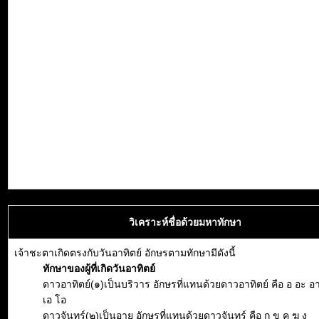
วิเคราะห์ชื่อด้วยมหาทักษา
เจ้าชะตาเกิดตรงกับวันอาทิตย์ อักษรตามทักษามีดังนี้
ทักษาของผู้ที่เกิดวันอาทิตย์
ดาวอาทิตย์(๑)เป็นบริวาร อักษรที่แทนด้วยดาวอาทิตย์ คือ อ อะ อา อิ
เอ โอ
ดาวจันทร์(๒)เป็นอายุ อักษรที่แทนด้วยดาวจันทร์ คือ ก ข ค ฆ ง