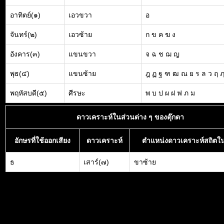
อาทิตย์(๑)
เอวขวา
อ
จันทร์(๒)
เอวซ้าย
ก ข ค ฆ ง
อังคาร(๓)
แขนขวา
จ ฉ ช ฌ ญ
พุธ(๔)
แขนซ้าย
ฎ ฏ ฐ ฑ ฒ ณ ย ร ล ว ฤ 
พฤหัสบดี(๕)
ศีรษะ
พ บ ป ผ ฝ ฟ ภ ม
ดาวเคราะห์ในส่วนต่าง ๆ ของตุ๊กตา
อักษรที่ใช้ออกเสียง
ดาวเคราะห์
ตำแหน่งดาวเคราะห์สถิตใน
ธ
เสาร์(๗)
ขาซ้าย