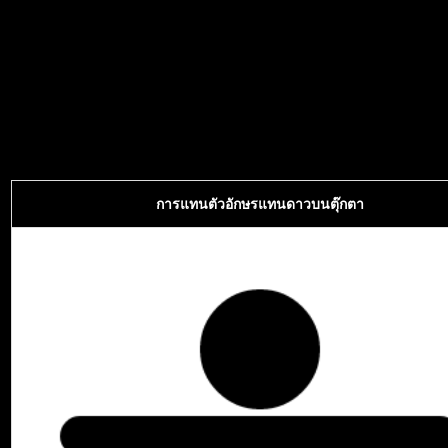
การแทนตัวอักษรแทนดาวบนตุ๊กตา