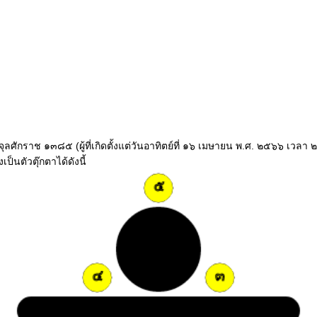
คือปีจุลศักราช ๑๓๘๕ (ผู้ที่เกิดตั้งแต่วันอาทิตย์ที่ ๑๖ เมษายน พ.ศ. ๒๕๖๖ เ
็นตัวตุ๊กตาได้ดังนี้