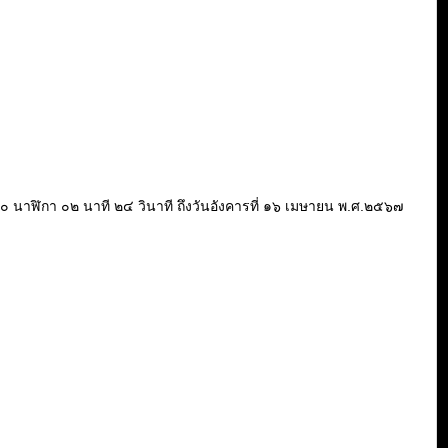
วลา ๒๐ นาฬิกา ๐๒ นาที ๒๔ วินาที ถึงวันอังคารที่ ๑๖ เมษายน พ.ศ.๒๕๖๗