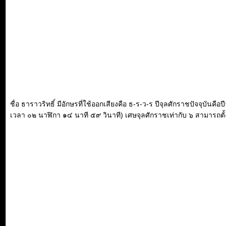
ชื่อ ธาราวริทธิ์ มีอักษรที่ใช้ออกเสียงคือ ธ-ร-ว-ร ปีจุลศักราชปัจจุบัน
เวลา ๐๒ นาฬิกา ๑๔ นาที ๕๙ วินาที) เศษจุลศักราชเท่ากับ ๖ สามารถตั้งเป