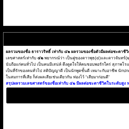
ผลรวมของชื่อ ธาราวริทธิ์ เท่ากับ ๔๒ ผลรวมของชื่อตัวมีผลต่อชะตาชีว
เลขศาสตร์เท่ากับ
๔๒
พยากรณ์ว่า เป็นคู่ของดาวพุธ(๔)และดาวจันทร์(๒) เ
นับถือแก่คนทั่วไป เป็นคนมีเสน่ห์ ดึงดูดใจให้คนชอบพอรักใคร่ สุภาพโรแ
เป็นที่รักของคนทั่วไป สติปัญญาดี เป็นนักพูดชั้นดี เหมาะกับอาชีพ นักปก
ในสมการที่เสีย ก็ส่งผลเสียเช่นเดียวกัน ท่องไว้ “เสียมาก่อนดี”
สรุปผลรวมเลขศาสตร์ของชื่อเท่ากับ ๔๒ มีผลต่อชะตาชีวิตในระดับสูง ห