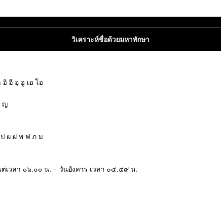
วิเคราะห์ชื่อด้วยมหาทักษา
 อี อุ อู เอ โอ
ฌ ญ
 ป ผ ฝ พ ฟ ภ ม
้งแต่เวลา ๐๖.๐๐ น. – วันอังคาร เวลา ๐๕.๕๙ น.