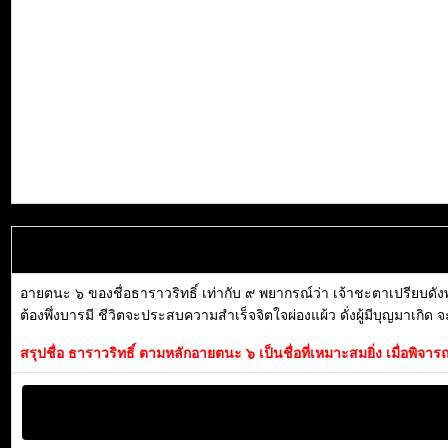
อายตนะ ๖ ของชื่อธาราวริทธิ์ เท่ากับ ๙ พยากรณ์ว่า เจ้าชะตาเปรียบดั
ต้องพึ่งบารมี ชีวิตจะประสบความสำเร็จจิตใจผ่องแผ้ว ดั่งผู้มีบุญมาเกิด 
สรุปชื่อ ธาราวริทธิ์ ตามหลักอายตนะ ๖ เป็นชื่อที่เหมาะสมยิ่ง เมื่อพ