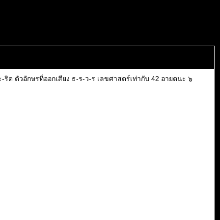
ะ-ริด ตัวอักษรที่ออกเสียง ธ-ร-ว-ร เลขศาสตร์เท่ากับ 42 อายตนะ ๖