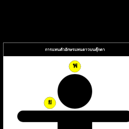
การแทนตัวอักษรแทนดาวบนตุ๊กตา