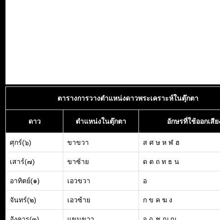
ตารางการวางตำแหน่งดาวพระเคราะห์ในตุ๊กตา
ดาว
ตำแหน่งในตุ๊กตา
อักษรที่ใช้ออกเสีย
ศุกร์(๖)
ขาขวา
ส ศ ษ ห ฬ ฮ
เสาร์(๗)
ขาซ้าย
ด ต ถ ท ธ น
อาทิตย์(๑)
เอวขวา
อ
จันทร์(๒)
เอวซ้าย
ก ข ค ฆ ง
อังคาร(๓)
แขนขวา
จ ฉ ช ฌ ญ