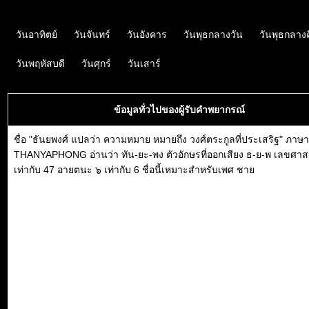
วันอาทิตย์
วันจันทร์
วันอังคาร
วันพุธกลางวัน
วันพุธกลาง
วันพฤหัสบดี
วันศุกร์
วันเสาร์
ข้อมูลทั่วไปของผู้รับคำพยากรณ์
ชื่อ "ธันยพงศ์ แปลว่า ความหมาย หมายถึง วงศ์ตระกูลที่ประเสริฐ" ภาษ
THANYAPHONG อ่านว่า ทัน-ยะ-พง ตัวอักษรที่ออกเสียง ธ-ย-พ เลขศาส
เท่ากับ 47 อายตนะ ๖ เท่ากับ 6 ชื่อนี้เหมาะสำหรับเพศ ชาย