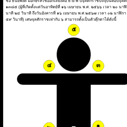
ชื่อ ธันยพงศ์ มีอักษรที่ใช้ออกเสียงคือ ธ-ย-พ ปีจุลศักราชปัจจุบันคือปีจุล
๑๓๘๕ (ผู้ที่เกิดตั้งแต่วันอาทิตย์ที่ ๑๖ เมษายน พ.ศ. ๒๕๖๖ เวลา ๒๐ นาฬ
นาที ๒๔ วินาที ถึงวันอังคารที่ ๑๖ เมษายน พ.ศ.๒๕๖๗ เวลา ๐๒ นาฬิกา
๕๙ วินาที) เศษจุลศักราชเท่ากับ ๖ สามารถตั้งเป็นตัวตุ๊กตาได้ดังนี้