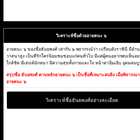
วิเคราะห์ชื่อด้วยอายตนะ ๖
อายตนะ ๖ ของชื่อธันยพงศ์ เท่ากับ ๖ พยากรณ์ว่า เปรียบดังราชินี มีอำ
วาสนาสูง เป็นที่รักใคร่นิยมชมชอบแก่คนทั่วไป มีแต่ผู้คนอยากพบเห็นอยา
ใกล้ชิด มีเสน่ห์นักหนา มีความสุขทั้งกายและใจ หน้าตาอิ่มเอิบ อุดมสมบูร
สรุปชื่อ ธันยพงศ์ ตามหลักอายตนะ ๖ เป็นชื่อที่เหมาะสมยิ่ง เมื่อพิจาร
อายตนะ ๖
วิเคราะห์ชื่อธันยพงศ์อย่างละเอียด