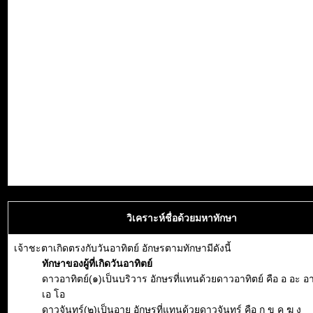
วิเคราะห์ชื่อด้วยมหาทักษา
เจ้าชะตาเกิดตรงกับวันอาทิตย์ อักษรตามทักษามีดังนี้
ทักษาของผู้ที่เกิดวันอาทิตย์
ดาวอาทิตย์(๑)เป็นบริวาร อักษรที่แทนด้วยดาวอาทิตย์ คือ อ อะ อา อิ
เอ โอ
ดาวจันทร์(๒)เป็นอายุ อักษรที่แทนด้วยดาวจันทร์ คือ ก ข ค ฆ ง