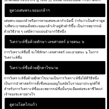
ปีเกิดเพื่อหาเลขประจำฐานทั้ง 12 แทนตำแหน่งของดาวในราศีจักร
ดูดวงเศษพระจอมเกล้าฯ
เศษพระจอมเกล้าหรือการทายเศษชะตากำเนิดนี้ ว่ากันว่าเป็นตำราดูด
วงที่พระบาทสมเด็จพระจอมเกล้าเจ้าอยู่หัวดำริขึ้น เป็นการพยากรณ์
ด้วยวิธีง่าย ๆ แต่มีความแม่นยำมากวิธีหนึ่ง
วิเคราะห์ชื่อด้วยทักษา เลขศาสตร์ อายตนะ ๖
การวิเคราะห์ชื่อนี้ จะใช้ทักษา เลขศาสตร์ และอายตนะ ๖ ในการ
วิเคราะห์ชื่อ
วิเคราะห์ชื่อด้วยตุ๊กตาไขนาม
การวิเคราะห์ชื่อด้วยตุ๊กตาไขนามเป็นการวิเคราะห์ชื่อได้ดีวิธีหนึ่ง
เป็นการนำศาสตร์การตั้งชื่อของมอญในสมัยโบราณมาประยุกต์ใช้
สำหรับการวิเคราะห์ชื่อและพยากรณ์ชื่อนั้นๆจะมีผลต่อชะตาชีวิตแก่
เจ้าของชะตาอย่างไร
ดูดวงโยคไก่แก้ว