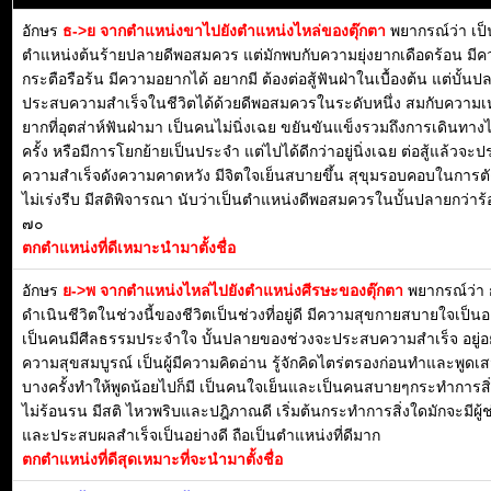
อักษร
ธ->ย จากตำแหน่งขาไปยังตำแหน่งไหล่ของตุ๊กตา
พยากรณ์ว่า เป็
ตำแหน่งต้นร้ายปลายดีพอสมควร แต่มักพบกับความยุ่งยากเดือดร้อน มี
กระตือรือร้น มีความอยากได้ อยากมี ต้องต่อสู้ฟันฝ่าในเบื้องต้น แต่บั้น
ประสบความสำเร็จในชีวิตได้ด้วยดีพอสมควรในระดับหนึ่ง สมกับความเห
ยากที่อุตส่าห์ฟันฝ่ามา เป็นคนไม่นิ่งเฉย ขยันขันแข็งรวมถึงการเดินทาง
ครั้ง หรือมีการโยกย้ายเป็นประจำ แต่ไปได้ดีกว่าอยู่นิ่งเฉย ต่อสู้แล้วจะ
ความสำเร็จดังความคาดหวัง มีจิตใจเย็นสบายขึ้น สุขุมรอบคอบในการต
ไม่เร่งรีบ มีสติพิจารณา นับว่าเป็นตำแหน่งดีพอสมควรในบั้นปลายกว่าร
๗๐
ตกตำแหน่งที่ดีเหมาะนำมาตั้งชื่อ
อักษร
ย->พ จากตำแหน่งไหล่ไปยังตำแหน่งศีรษะของตุ๊กตา
พยากรณ์ว่า
ดำเนินชีวิตในช่วงนี้ของชีวิตเป็นช่วงที่อยู่ดี มีความสุขกายสบายใจเป็น
เป็นคนมีศีลธรรมประจำใจ บั้นปลายของช่วงจะประสบความสำเร็จ อยู่อย
ความสุขสมบูรณ์ เป็นผู้มีความคิดอ่าน รู้จักคิดไตร่ตรองก่อนทำและพูดเ
บางครั้งทำให้พูดน้อยไปก็มี เป็นคนใจเย็นและเป็นคนสบายๆกระทำการสิ่
ไม่ร้อนรน มีสติ ไหวพริบและปฎิภาณดี เริ่มต้นกระทำการสิ่งใดมักจะมีผู้ช
และประสบผลสำเร็จเป็นอย่างดี ถือเป็นตำแหน่งที่ดีมาก
ตกตำแหน่งที่ดีสุดเหมาะที่จะนำมาตั้งชื่อ