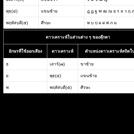
พุธ(๔)
แขนซ้าย
ฎ ฏ ฐ ฑ ฒ ณ ย ร ล ว ฤ 
พฤหัสบดี(๕)
ศีรษะ
พ บ ป ผ ฝ ฟ ภ ม
ดาวเคราะห์ในส่วนต่าง ๆ ของตุ๊กตา
อักษรที่ใช้ออกเสียง
ดาวเคราะห์
ตำแหน่งดาวเคราะห์สถิตใน
ธ
เสาร์(๗)
ขาซ้าย
ย
พุธ(๔)
แขนซ้าย
พ
พฤหัสบดี(๕)
ศีรษะ