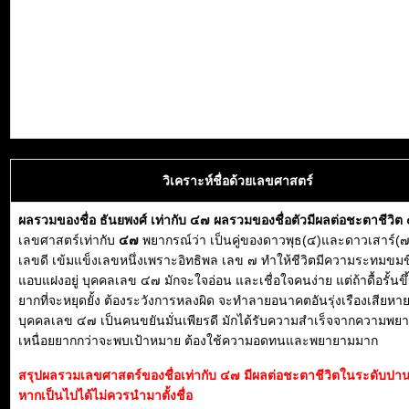
วิเคราะห์ชื่อด้วยเลขศาสตร์
ผลรวมของชื่อ ธันยพงศ์ เท่ากับ ๔๗ ผลรวมของชื่อตัวมีผลต่อชะตาชีวิต
เลขศาสตร์เท่ากับ
๔๗
พยากรณ์ว่า เป็นคู่ของดาวพุธ(๔)และดาวเสาร์(๗
เลขดี เข้มแข็งเลขหนึ่งเพราะอิทธิพล เลข ๗ ทำให้ชีวิตมีความระทมขมข
แอบแฝงอยู่ บุคคลเลข ๔๗ มักจะใจอ่อน และเชื่อใจคนง่าย แต่ถ้าดื้อรั้นขึ
ยากที่จะหยุดยั้ง ต้องระวังการหลงผิด จะทำลายอนาคตอันรุ่งเรืองเสียหาย
บุคคลเลข ๔๗ เป็นคนขยันมั่นเพียรดี มักได้รับความสำเร็จจากความพย
เหนื่อยยากกว่าจะพบเป้าหมาย ต้องใช้ความอดทนและพยายามมาก
สรุปผลรวมเลขศาสตร์ของชื่อเท่ากับ ๔๗ มีผลต่อชะตาชีวิตในระดับปา
หากเป็นไปได้ไม่ควรนำมาตั้งชื่อ