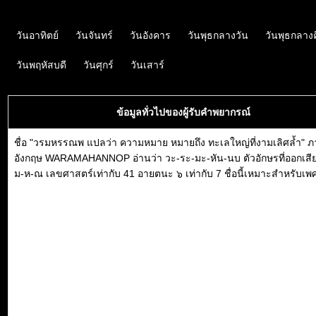
วันอาทิตย์
วันจันทร์
วันอังคาร
วันพุธกลางวัน
วันพุธกลาง
วันพฤหัสบดี
วันศุกร์
วันเสาร์
ข้อมูลทั่วไปของผู้รับคำพยากรณ์
ชื่อ "วรมหรรณพ แปลว่า ความหมาย หมายถึง ทะเลใหญ่ที่งามเลิศล้ำ" 
อังกฤษ WARAMAHANNOP อ่านว่า วะ-ระ-มะ-หัน-นบ ตัวอักษรที่ออกเสีย
ม-ห-ณ เลขศาสตร์เท่ากับ 41 อายตนะ ๖ เท่ากับ 7 ชื่อนี้เหมาะสำหรับเ