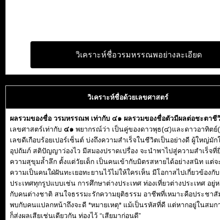
วิเคราะห์ชื่อวรมหรรณพอย่างละเอียด
วิเคราะห์ชื่อด้วยเลขศาสตร์
ผลรวมของชื่อ วรมหรรณพ เท่ากับ ๔๑ ผลรวมของชื่อตัวมีผลต่อชะตาชี
เลขศาสตร์เท่ากับ
๔๑
พยากรณ์ว่า เป็นคู่ของดาวพุธ(๔)และดาวอาทิตย์(
เลขดีเกือบร้อยเปอร์เซ็นต์ บ่งถึงความสำเร็จในชีวิตเป็นอย่างดี ผู้ใหญ่มัก
อุปถัมภ์ สติปัญญาว่องไว มีสมองปราดเปรื่อง จะนำพาไปสู่ความสำเร็จที่ยิ
ความสุขุมล้ำลึก ตั้งแต่วัยเด็ก เป็นคนเข้ากับมิตรสหายได้อย่างสนิท แต่
ความเป็นคนใฝ่ฝันทะเยอทะยานไว้ไม่ให้ใครเห็น มีโอกาสไปเกี่ยวข้องกั
ประเทศทุกรูปแบบเช่น การศึกษาต่างประเทศ ท่องเที่ยวต่างประเทศ อยู่
กับคนต่างชาติ สนใจธรรมะรักความยุติธรรม อาชีพที่เหมาะคือประชาสัม
พบกับคนแปลกหน้าถึงจะดี *หมายเหตุ* แม้เป็นรหัสที่ดี แต่หากอยู่ในสมการ
ก็ส่งผลเสียเช่นเดียวกัน ท่องไว้ “เสียมาก่อนดี”