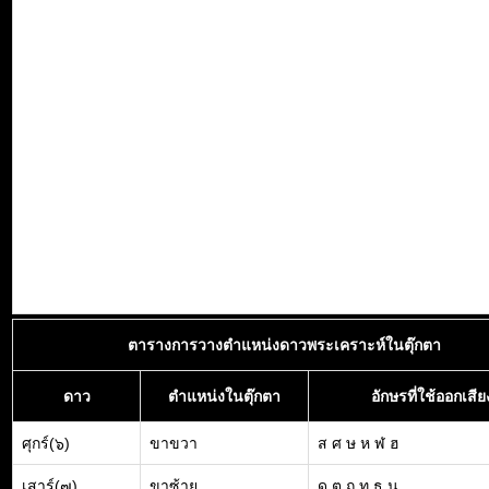
ตารางการวางตำแหน่งดาวพระเคราะห์ในตุ๊กตา
ดาว
ตำแหน่งในตุ๊กตา
อักษรที่ใช้ออกเสีย
ศุกร์(๖)
ขาขวา
ส ศ ษ ห ฬ ฮ
เสาร์(๗)
ขาซ้าย
ด ต ถ ท ธ น