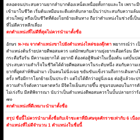
ตลอดจนประสบความยากลำบากต้องเหน็ดเหนื่อยทั้งกายและใจ เพราะมี
เข้ามาในชีวิต เริ่มต้นเหมือนจะดีแต่กลับกลายเป็นว่าประสบกับความล้ม
ส่วนใหญ่ หรือเป็นชีวิตที่ต้องโยกย้ายเดินทาง ถือว่าตำแหน่งในช่วงนี้เป
ที่ไม่ดีควรหลีกเลี่ยง
ตกตำแหน่งที่ไม่ดีที่สุดไม่ควรนำมาตั้งชื่อ
อักษร
ห->ณ จากตำแหน่งขาไปยังตำแหน่งไหล่ของตุ๊กตา
พยากรณ์ว่า เป
ตำแหน่งต้นร้ายปลายดีพอสมควร แต่มักพบกับความยุ่งยากเดือดร้อน มี
กระตือรือร้น มีความอยากได้ อยากมี ต้องต่อสู้ฟันฝ่าในเบื้องต้น แต่บั้น
ประสบความสำเร็จในชีวิตได้ด้วยดีพอสมควรในระดับหนึ่ง สมกับความเห
ยากที่อุตส่าห์ฟันฝ่ามา เป็นคนไม่นิ่งเฉย ขยันขันแข็งรวมถึงการเดินทาง
ครั้ง หรือมีการโยกย้ายเป็นประจำ แต่ไปได้ดีกว่าอยู่นิ่งเฉย ต่อสู้แล้วจะ
ความสำเร็จดังความคาดหวัง มีจิตใจเย็นสบายขึ้น สุขุมรอบคอบในการต
ไม่เร่งรีบ มีสติพิจารณา นับว่าเป็นตำแหน่งดีพอสมควรในบั้นปลายกว่าร
๗๐
ตกตำแหน่งที่ดีเหมาะนำมาตั้งชื่อ
สรุป ชื่อนี้ไม่ควรนำมาตั้งชื่อกับเจ้าชะตาที่มีเศษจุลศักราชเท่ากับ 6 เนื่
ตำแหน่งที่ไม่ดีจำนวน 1 ตำแหน่งในชื่อนี้