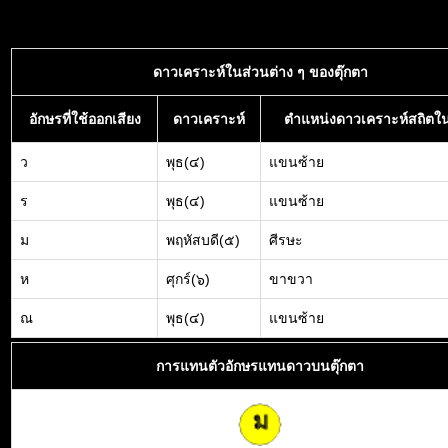
ดาวเคราะห์ในส่วนต่าง ๆ ของตุ๊กตา
อักษรที่ใช้ออกเสียง
ดาวเคราะห์
ตำแหน่งดาวเคราะห์สถิตใน
ว
พุธ(๔)
แขนซ้าย
ร
พุธ(๔)
แขนซ้าย
ม
พฤหัสบดี(๕)
ศีรษะ
ห
ศุกร์(๖)
ขาขวา
ณ
พุธ(๔)
แขนซ้าย
การแทนตัวอักษรแทนดาวบนตุ๊กตา