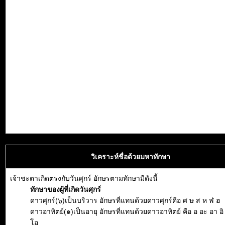
วิเคราะห์ชื่อด้วยมหาทักษา
เจ้าชะตาเกิดตรงกับวันศุกร์ อักษรตามทักษามีดังนี้
ทักษาของผู้ที่เกิดวันศุกร์
ดาวศุกร์(๖)เป็นบริวาร อักษรที่แทนด้วยดาวศุกร์คือ ศ ษ ส ห ฬ ฮ
ดาวอาทิตย์(๑)เป็นอายุ อักษรที่แทนด้วยดาวอาทิตย์ คือ อ อะ อา อิ อี
โอ