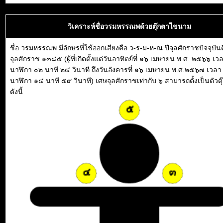
วิเคราะห์ชื่อวรมหรรณพด้วยตุ๊กตาไขนาม
ชื่อ วรมหรรณพ มีอักษรที่ใช้ออกเสียงคือ ว-ร-ม-ห-ณ ปีจุลศักราชปัจจุบันค
จุลศักราช ๑๓๘๕ (ผู้ที่เกิดตั้งแต่วันอาทิตย์ที่ ๑๖ เมษายน พ.ศ. ๒๕๖๖ เว
นาฬิกา ๐๒ นาที ๒๔ วินาที ถึงวันอังคารที่ ๑๖ เมษายน พ.ศ.๒๕๖๗ เวลา
นาฬิกา ๑๔ นาที ๕๙ วินาที) เศษจุลศักราชเท่ากับ ๖ สามารถตั้งเป็นตัวตุ
ดังนี้