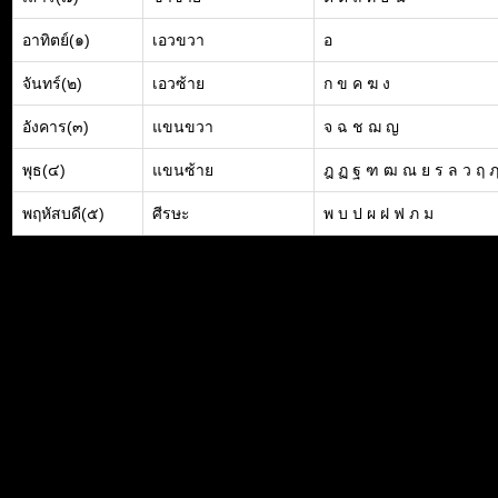
อาทิตย์(๑)
เอวขวา
อ
จันทร์(๒)
เอวซ้าย
ก ข ค ฆ ง
อังคาร(๓)
แขนขวา
จ ฉ ช ฌ ญ
พุธ(๔)
แขนซ้าย
ฎ ฏ ฐ ฑ ฒ ณ ย ร ล ว ฤ 
พฤหัสบดี(๕)
ศีรษะ
พ บ ป ผ ฝ ฟ ภ ม