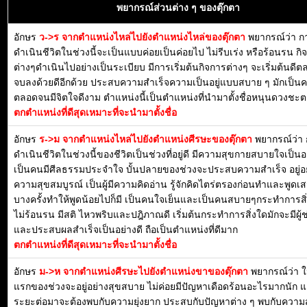
พยากรณ์ส่วนต่าง ๆ ของตุ๊กตา
อักษร
ว->ร จากตำแหน่งไหล่ไปยังตำแหน่งไหล่ของตุ๊กตา
พยากรณ์ว่า ก
ดำเนินชีวิตในช่วงนี้จะเป็นแบบค่อยเป็นค่อยไป ไม่รีบเร่ง หรือร้อนรน กิ
ต่างๆดำเนินไปอย่างเป็นระเบียบ มีการเริ่มต้นกิจการต่างๆ จะเริ่มต้นดี
จบลงด้วยดีอีกด้วย ประสบความสำเร็จความเป็นอยู่แบบสบาย ๆ มักเป็น
ตลอดจนมีจิตใจดีงาม ตำแหน่งนี้เป็นตำแหน่งที่นำมาตั้งชื่อหนุนดวงชะตา
ตกตำแหน่งที่ดีสุดเหมาะที่จะนำมาตั้งชื่อ
อักษร
ร->ม จากตำแหน่งไหล่ไปยังตำแหน่งศีรษะของตุ๊กตา
พยากรณ์ว่า
ดำเนินชีวิตในช่วงนี้ของชีวิตเป็นช่วงที่อยู่ดี มีความสุขกายสบายใจเป็น
เป็นคนมีศีลธรรมประจำใจ บั้นปลายของช่วงจะประสบความสำเร็จ อยู่อย
ความสุขสมบูรณ์ เป็นผู้มีความคิดอ่าน รู้จักคิดไตร่ตรองก่อนทำและพูดเ
บางครั้งทำให้พูดน้อยไปก็มี เป็นคนใจเย็นและเป็นคนสบายๆกระทำการสิ่
ไม่ร้อนรน มีสติ ไหวพริบและปฎิภาณดี เริ่มต้นกระทำการสิ่งใดมักจะมีผู้ช
และประสบผลสำเร็จเป็นอย่างดี ถือเป็นตำแหน่งที่ดีมาก
ตกตำแหน่งที่ดีสุดเหมาะที่จะนำมาตั้งชื่อ
อักษร
ม->ห จากตำแหน่งศีรษะไปยังตำแหน่งขาของตุ๊กตา
พยากรณ์ว่า 
แรกของช่วงจะอยู่อย่างสุขสบาย ไม่ค่อยมีปัญหาเดือดร้อนอะไรมากนัก แ
ระยะต่อมาจะต้องพบกับความยุ่งยาก ประสบกับปัญหาต่าง ๆ พบกับความส