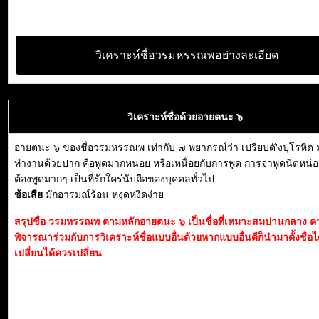
วิเคราะห์ชื่อวรมหรรณพอย่างละเอียด
วิเคราะห์ชื่อด้วยอายตนะ ๖
อายตนะ ๖ ของชื่อวรมหรรณพ เท่ากับ ๗ พยากรณ์ว่า เปรียบดั'งปุโรหิต ม
ทำงานด้วยปาก คือพูดมากหน่อย หรือเหนื่อยกับการพูด การจาพูดนิดหน่อย
ต้องพูดมากๆ เป็นที่รักใคร่นับถือของบุคคลทั่วไป
ข้อเสีย
มักอารมณ์ร้อน หงุดหงิดง่าย
สรุปชื่อ วรมหรรณพ ตามหลักอายตนะ ๖ เป็นชื่อที่เหมาะสมปานกลาง ค
พิจารณาร่วมกับการวิเคราะห์ชื่อแบบอื่นด้วยหากแบบอื่นดีก็นำมาตั้งชื่อได
เปลี่ยนได้ควรเปลี่ยน