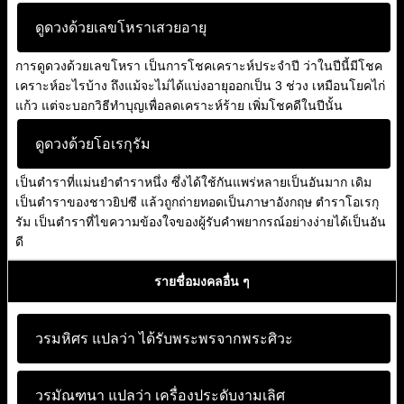
ดูดวงด้วยเลขโหราเสวยอายุ
การดูดวงด้วยเลขโหรา เป็นการโชคเคราะห์ประจำปี ว่าในปีนี้มีโชค
เคราะห์อะไรบ้าง ถึงแม้จะไม่ได้แบ่งอายุออกเป็น 3 ช่วง เหมือนโยคไก่
แก้ว แต่จะบอกวิธีทำบุญเพื่อลดเคราะห์ร้าย เพิ่มโชคดีในปีนั้น
ดูดวงด้วยโอเรกุรัม
เป็นตำราที่แม่นยำตำราหนึ่ง ซึ่งได้ใช้กันแพร่หลายเป็นอันมาก เดิม
เป็นตำราของชาวยิปซี แล้วถูกถ่ายทอดเป็นภาษาอังกฤษ ตำราโอเรกุ
รัม เป็นตำราที่ไขความข้องใจของผู้รับคำพยากรณ์อย่างง่ายได้เป็นอัน
ดี
รายชื่อมงคลอื่น ๆ
วรมหิศร แปลว่า
ได้รับพระพรจากพระศิวะ
วรมัณฑนา แปลว่า
เครื่องประดับงามเลิศ