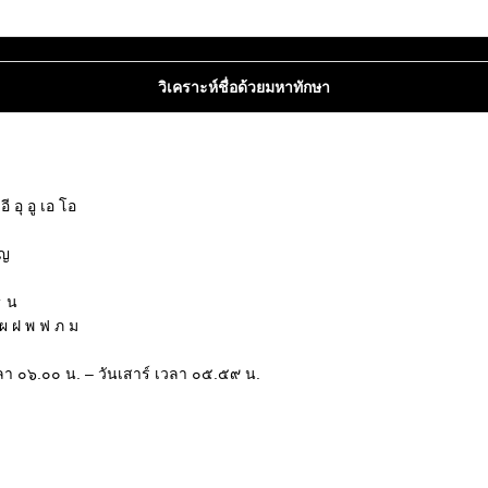
วิเคราะห์ชื่อด้วยมหาทักษา
 อุ อู เอ โอ
 ญ
ธ น
ผ ฝ พ ฟ ภ ม
 เวลา ๐๖.๐๐ น. – วันเสาร์ เวลา ๐๕.๕๙ น.