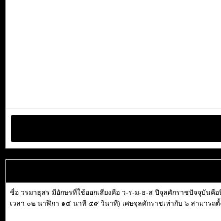
ชื่อ วรมาธุสร มีอักษรที่ใช้ออกเสียงคือ ว-ร-ม-ธ-ส ปีจุลศักราชปัจจุบัน
เวลา ๐๒ นาฬิกา ๑๔ นาที ๕๙ วินาที) เศษจุลศักราชเท่ากับ ๖ สามารถตั้งเป