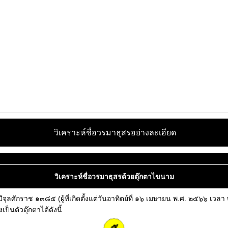
วิเคราะห์ชื่อวรมาธุสรอย่างละเอียด
วิเคราะห์ชื่อวรมาธุสรด้วยตุ๊กตาไขนาม
คือปีจุลศักราช ๑๓๘๕ (ผู้ที่เกิดตั้งแต่วันอาทิตย์ที่ ๑๖ เมษายน พ.ศ. ๒๕๖๖ 
็นตัวตุ๊กตาได้ดังนี้