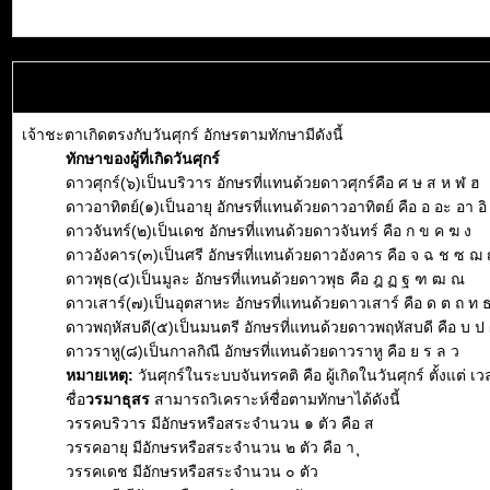
เจ้าชะตาเกิดตรงกับวันศุกร์ อักษรตามทักษามีดังนี้
ทักษาของผู้ที่เกิดวันศุกร์
ดาวศุกร์(๖)เป็นบริวาร อักษรที่แทนด้วยดาวศุกร์คือ ศ ษ ส ห ฬ ฮ
ดาวอาทิตย์(๑)เป็นอายุ อักษรที่แทนด้วยดาวอาทิตย์ คือ อ อะ อา อิ อี
ดาวจันทร์(๒)เป็นเดช อักษรที่แทนด้วยดาวจันทร์ คือ ก ข ค ฆ ง
ดาวอังคาร(๓)เป็นศรี อักษรที่แทนด้วยดาวอังคาร คือ จ ฉ ช ซ ฌ
ดาวพุธ(๔)เป็นมูละ อักษรที่แทนด้วยดาวพุธ คือ ฎ ฏ ฐ ฑ ฒ ณ
ดาวเสาร์(๗)เป็นอุตสาหะ อักษรที่แทนด้วยดาวเสาร์ คือ ด ต ถ ท 
ดาวพฤหัสบดี(๕)เป็นมนตรี อักษรที่แทนด้วยดาวพฤหัสบดี คือ บ ป 
ดาวราหู(๘)เป็นกาลกิณี อักษรที่แทนด้วยดาวราหู คือ ย ร ล ว
หมายเหตุ:
วันศุกร์ในระบบจันทรคติ คือ ผู้เกิดในวันศุกร์ ตั้งแต่
ชื่อ
วรมาธุสร
สามารถวิเคราะห์ชื่อตามทักษาได้ดังนี้
วรรคบริวาร มีอักษรหรือสระจำนวน ๑ ตัว คือ ส
วรรคอายุ มีอักษรหรือสระจำนวน ๒ ตัว คือ า ุ
วรรคเดช มีอักษรหรือสระจำนวน ๐ ตัว