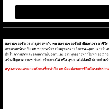
ผลรวมของชื่อ วรมาธุสร เท่ากับ ๓๒ ผลรวมของชื่อตัวมีผลต่อชะตาชีวิ
เลขศาสตร์เท่ากับ
๓๒
พยากรณ์ว่า เป็นคู่ของดาวอังคาร(๓)และดาวจันทร์(๒)
มั่นในความคิดและอุดมการณ์ของตนเอง งานทุกอย่างหากไม่ทำเอง มักจะประ
สร้างปัญหาความทุกข์อย่างร้ายแรงให้ หรือ สุขภาพไม่ค่อยดี มักจะกำพร้
สรุปผลรวมเลขศาสตร์ของชื่อเท่ากับ ๓๒ มีผลต่อชะตาชีวิตในระดับปานก