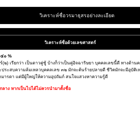
วิเคราะห์ชื่อวรมาธุสรอย่างละเอียด
วิเคราะห์ชื่อด้วยเลขศาสตร์
ต ๔๐ %
 เรียกว่า เป็นดาวคู่ชู้ บ้างก็ว่าเป็นคู่อิจฉาริษยา บุคคลเลขนี้ดี ทางด้านค
สบความล้มเหลวบุคคลเลข ๓๒ มักจะต้นร้ายปลายดี ชีวิตมักจะมีอุบัติเหตุหรื
ามารดา แต่มีผู้ใหญ่ให้ความอุปถัมภ์ สนใจแสวงหาความรู้ดี
ลาง หากเป็นไปได้ไม่ควรนำมาตั้งชื่อ