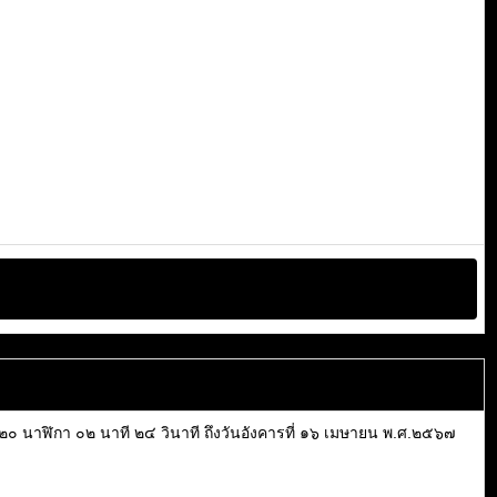
เวลา ๒๐ นาฬิกา ๐๒ นาที ๒๔ วินาที ถึงวันอังคารที่ ๑๖ เมษายน พ.ศ.๒๕๖๗