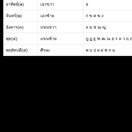
อาทิตย์(๑)
เอวขวา
อ
จันทร์(๒)
เอวซ้าย
ก ข ค ฆ ง
อังคาร(๓)
แขนขวา
จ ฉ ช ฌ ญ
พุธ(๔)
แขนซ้าย
ฎ ฏ ฐ ฑ ฒ ณ ย ร ล ว ฤ 
พฤหัสบดี(๕)
ศีรษะ
พ บ ป ผ ฝ ฟ ภ ม