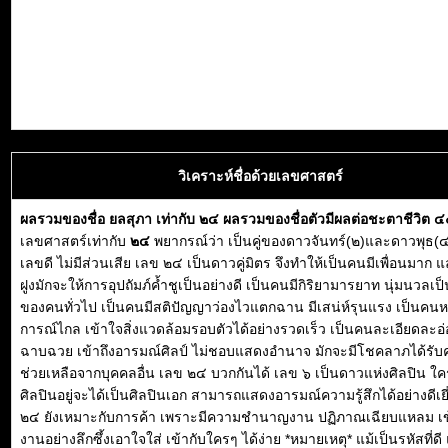
วิเคราะห์ชื่อด้วยเลขศาสตร์
ผลรวมของชื่อ ยลสุภา เท่ากับ ๒๔ ผลรวมของชื่อตัวมีผลต่อชะตาชีวิต 
เลขศาสตร์เท่ากับ
๒๔
พยากรณ์ว่า เป็นคู่ของดาวจันทร์(๒)และดาวพุธ(๔
เลขดี ไม่มีส่วนเสีย เลข ๒๔ เป็นดาวคู่มิตร จึงทำให้เป็นคนมีเพื่อนมาก แ
ฝูงมักจะให้การอุปถัมภ์ค้ำชูเป็นอย่างดี เป็นคนมีกิริยามารยาท นุ่มนวลเป็น
ของคนทั่วไป เป็นคนมีสติปัญญาว่องไวแตกฉาน มีเสน่ห์รุนแรง เป็นคนหยั่
การณ์ไกล เข้าใจสิ่งแวดล้อมรอบตัวได้อย่างรวดเร็ว เป็นคนละเอียดละอ่
ฉาบฉวย เข้าถึงอารมณ์ศิลป์ ไม่ชอบแสดงอำนาจ มักจะมีโชคลาภได้รั
ช่วยเหลือจากบุคคลอื่น เลข ๒๔ บวกกันได้ เลข ๖ เป็นดาวแห่งศิลปิน ใคร
ศิลปินอยู่จะได้เป็นศิลปินเอก สามารถแสดงอารมณ์ความรู้สึกได้อย่างดีเย
๒๔ ยังเหมาะกับการค้า เพราะมีความชำนาญงาน ปฏิภาณเฉียบแหลม เข
งานอย่างลึกซึ้งเอาใจใส่ เข้ากับใครๆ ได้ง่าย *หมายเหตุ* แม้เป็นรหัสที่ดี