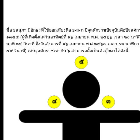
ชื่อ ยลสุภา มีอักษรที่ใช้ออกเสียงคือ ย-ส-ภ ปีจุลศักราชปัจจุบันคือปีจุลศั
๑๓๘๕ (ผู้ที่เกิดตั้งแต่วันอาทิตย์ที่ ๑๖ เมษายน พ.ศ. ๒๕๖๖ เวลา ๒๐ นาฬ
นาที ๒๔ วินาที ถึงวันอังคารที่ ๑๖ เมษายน พ.ศ.๒๕๖๗ เวลา ๐๒ นาฬิกา
๕๙ วินาที) เศษจุลศักราชเท่ากับ ๖ สามารถตั้งเป็นตัวตุ๊กตาได้ดังนี้