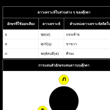
ดาวเคราะห์ในส่วนต่าง ๆ ของตุ๊กตา
อักษรที่ใช้ออกเสียง
ดาวเคราะห์
ตำแหน่งดาวเคราะห์สถิตใน
ย
พุธ(๔)
แขนซ้าย
ส
ศุกร์(๖)
ขาขวา
ภ
พฤหัสบดี(๕)
ศีรษะ
การแทนตัวอักษรแทนดาวบนตุ๊กตา