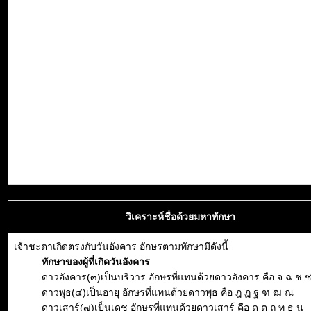
วิเคราะห์ชื่อด้วยมหาทักษา
เจ้าชะตาเกิดตรงกับวันอังคาร อักษรตามทักษามีดังนี้
ทักษาของผู้ที่เกิดวันอังคาร
ดาวอังคาร(๓)เป็นบริวาร อักษรที่แทนด้วยดาวอังคาร คือ จ ฉ ช 
ดาวพุธ(๔)เป็นอายุ อักษรที่แทนด้วยดาวพุธ คือ ฎ ฏ ฐ ฑ ฒ ณ
ดาวเสาร์(๗)เป็นเดช อักษรที่แทนด้วยดาวเสาร์ คือ ด ต ถ ท ธ น