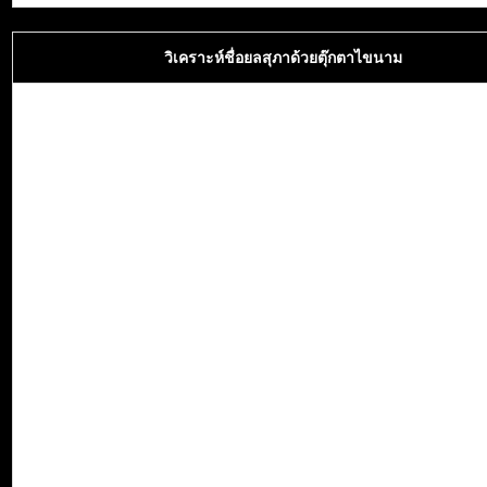
วิเคราะห์ชื่อยลสุภาด้วยตุ๊กตาไขนาม