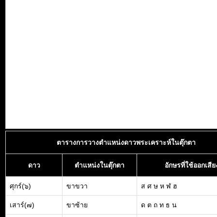
ตารางการวางตำแหน่งดาวพระเคราะห์ในตุ๊กตา
ดาว
ตำแหน่งในตุ๊กตา
อักษรที่ใช้ออกเสีย
ศุกร์(๖)
ขาขวา
ส ศ ษ ห ฬ ฮ
เสาร์(๗)
ขาซ้าย
ด ต ถ ท ธ น