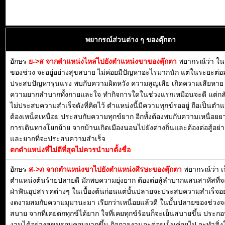
พยากรณ์ส่วนต่าง ๆ ของตุ๊กตา
อักษร
ย->ส จากตำแหน่งไหล่ไปยังตำแหน่งขาของตุ๊กตา
พยากรณ์ว่า ใ
ของช่วง จะอยู่อย่างสุขสบาย ไม่ค่อยมีปัญหาอะไรมากนัก แต่ในระยะต่อ
ประสบปัญหารุนแรง พบกับความผิดหวัง ความสูญเสีย เกิดความเสียหา
ความยากลำบากทั้งกายและใจ ทำกิจการใดในช่วงแรกเหมือนจะดี แต่กลั
ไม่ประสบความสำเร็จดังที่คิดไว้ ตำแหน่งนี้มีความทุกข์รออยู่ ถือเป็นตำแ
ต้องเหน็ดเหนื่อย ประสบกับความทุกข์ยาก อีกทั้งต้องพบกับความเหนื่อย
การเดินทางโยกย้าย จากบ้านเกิดเมืองนอนไปยังต่างถิ่นและต้องต่อสู้อย่
และยากที่จะประสบความสำเร็จ
ตกตำแหน่งที่ไม่ดีที่สุดไม่ควรนำมาตั้งชื่อ
อักษร
ส->ภ จากตำแหน่งขาไปยังตำแหน่งศีรษะของตุ๊กตา
พยากรณ์ว่า เ
ตำแหน่งต้นร้ายปลายดี มักพบความยุ่งยาก ต้องต่อสู้ลำบากแสนสาหัสที่จ
ฝ่าฟันอุปสรรคต่างๆ ในเบื้องต้นก่อนแต่บั้นปลายจะประสบความสำเร็จอย
งดงามสมกับความมุมานะมา เรียกว่าเหนื่อยแล้วดี ในบั้นปลายของช่วงจะ
สบาย จากที่เคยตกทุกข์ได้ยาก ใจที่เคยทุกข์ร้อนก็จะเย็นสบายขึ้น ประก
งานได้อย่างสุขุมรอบคอบมากขึ้น กิจการงานจะค่อยเป็นค่อยไป จะทำสิ่