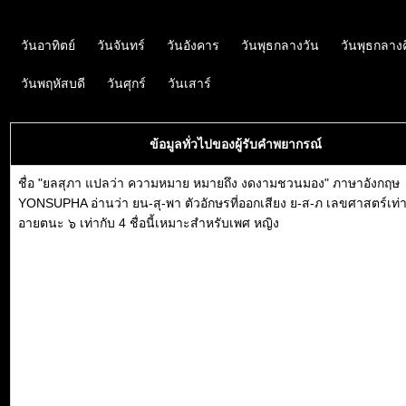
วันอาทิตย์
วันจันทร์
วันอังคาร
วันพุธกลางวัน
วันพุธกลาง
วันพฤหัสบดี
วันศุกร์
วันเสาร์
ข้อมูลทั่วไปของผู้รับคำพยากรณ์
ชื่อ "ยลสุภา แปลว่า ความหมาย หมายถึง งดงามชวนมอง" ภาษาอังกฤษ
YONSUPHA อ่านว่า ยน-สุ-พา ตัวอักษรที่ออกเสียง ย-ส-ภ เลขศาสตร์เท่า
อายตนะ ๖ เท่ากับ 4 ชื่อนี้เหมาะสำหรับเพศ หญิง