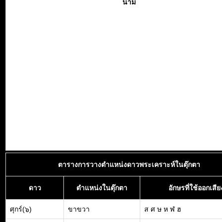
นาม
ตารางการวางตำแหน่งดาวพระเคราะห์ในตุ๊กตา
ดาว
ตำแหน่งในตุ๊กตา
อักษรที่ใช้ออกเสีย
ศุกร์(๖)
ขาขวา
ส ศ ษ ห ฬ ฮ