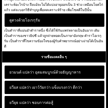
เคราะห์อะไรบ้าง ถึงแม้จะไม่ได้แบ่งอายุออกเป็น 3 ช่วง เหมือนโยคไก่
แก้ว แต่จะบอกวิธีทำบุญเพื่อลดเคราะห์ร้าย เพิ่มโชคดีในปีนั้น
ดูดวงด้วยโอเรกุรัม
เป็นตำราที่แม่นยำตำราหนึ่ง ซึ่งได้ใช้กันแพร่หลายเป็นอันมาก เดิม
เป็นตำราของชาวยิปซี แล้วถูกถ่ายทอดเป็นภาษาอังกฤษ ตำราโอเรกุ
รัม เป็นตำราที่ไขความข้องใจของผู้รับคำพยากรณ์อย่างง่ายได้เป็นอัน
ดี
รายชื่อมงคลอื่น ๆ
ยวมนต์ แปลว่า
อุดมสมบูรณ์ด้วยธัญญาหาร
ยวียส แปลว่า
เยาว์วัยกว่า แข็งแรงกว่า ดีกว่า
ยวียุธ แปลว่า
ชอบการต่อสู้