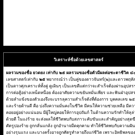
วิเคราะห์ชื่อด้วยเลขศาสตร์
ผลรวมของชื่อ ยวดยง เท่ากับ ๒๕ ผลรวมของชื่อตัวมีผลต่อชะตาชีวิต ๔
เลขศาสตร์เท่ากับ
๒๕
พยากรณ์ว่า เป็นคู่ของดาวจันทร์(๒)และดาวพฤหัส
เป็นดาวศุภเคราะห์ทั้งคู่ ดูเผินๆ เป็นเลขดีแต่กว่าจะสำเร็จต้องผ่านอุป
การต่อสู้อย่างเหน็ดหนื่อย ต้องอาศัยความขยันหมั่นเพียร และฟันฝ่าอุปส
ด้วยลำแข้งของตัวเองจึงจะบรรลุความสำเร็จดังที่ต้องการ บุคคลเลข ๒๕ มี
และร้ายด้านดี คือ บ่งถึงความมั่นคงในชีวิต มีคนให้ความช่วยเหลือ มีคว
คอยอยู่อย่างแน่นอน มีผู้ใหญ่คอยให้การอุปถัมภ์ ในด้านความรักทำให้ลุล
ด้วยดี ในแง่ร้าย จะส่งผลให้ชีวิตพบกับสภาวะคับขันและสำคัญอย่างสุดขี
ศัตรูปองร้าย ถูกกลั่นแกล้ง ถูกอำนาจมืดคุกคาม ทำให้ชีวิตพบกับความฝั
อย่างรุนแรง และบางครั้งอาจถูกศัตรูทำลายถึงแก่ชีวิต เพราะอิทธิพลขอ