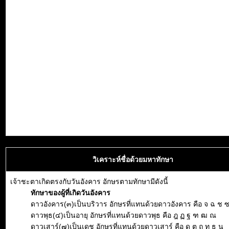
วิเคราะห์ชื่อด้วยมหาทักษา
เจ้าชะตาเกิดตรงกับวันอังคาร อักษรตามทักษามีดังนี้
ทักษาของผู้ที่เกิดวันอังคาร
ดาวอังคาร(๓)เป็นบริวาร อักษรที่แทนด้วยดาวอังคาร คือ จ ฉ ช 
ดาวพุธ(๔)เป็นอายุ อักษรที่แทนด้วยดาวพุธ คือ ฎ ฏ ฐ ฑ ฒ ณ
ดาวเสาร์(๗)เป็นเดช อักษรที่แทนด้วยดาวเสาร์ คือ ด ต ถ ท ธ น