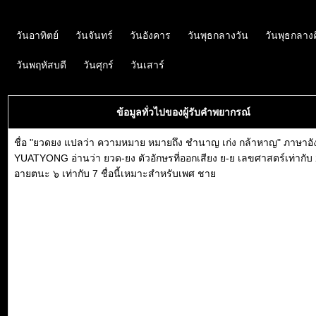
วันอาทิตย์
วันจันทร์
วันอังคาร
วันพุธกลางวัน
วันพุธกลาง
วันพฤหัสบดี
วันศุกร์
วันเสาร์
ข้อมูลทั่วไปของผู้รับคำพยากรณ์
ชื่อ "ยวดยง แปลว่า ความหมาย หมายถึง ชำนาญ เก่ง กล้าหาญ" ภาษาอ
YUATYONG อ่านว่า ยวด-ยง ตัวอักษรที่ออกเสียง ย-ย เลขศาสตร์เท่ากับ
อายตนะ ๖ เท่ากับ 7 ชื่อนี้เหมาะสำหรับเพศ ชาย