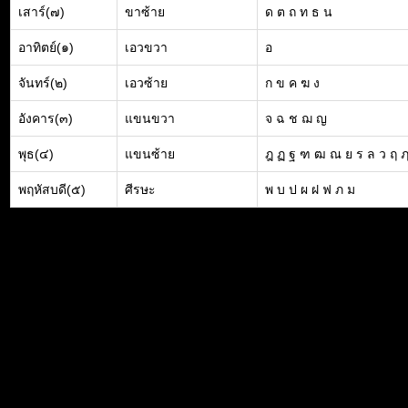
เสาร์(๗)
ขาซ้าย
ด ต ถ ท ธ น
อาทิตย์(๑)
เอวขวา
อ
จันทร์(๒)
เอวซ้าย
ก ข ค ฆ ง
อังคาร(๓)
แขนขวา
จ ฉ ช ฌ ญ
พุธ(๔)
แขนซ้าย
ฎ ฏ ฐ ฑ ฒ ณ ย ร ล ว ฤ 
พฤหัสบดี(๕)
ศีรษะ
พ บ ป ผ ฝ ฟ ภ ม