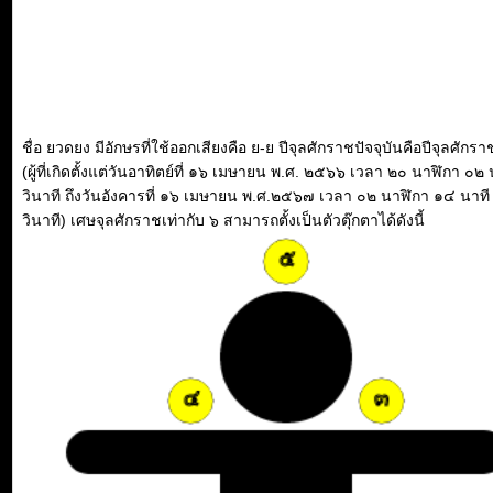
ชื่อ ยวดยง มีอักษรที่ใช้ออกเสียงคือ ย-ย ปีจุลศักราชปัจจุบันคือปีจุลศั
(ผู้ที่เกิดตั้งแต่วันอาทิตย์ที่ ๑๖ เมษายน พ.ศ. ๒๕๖๖ เวลา ๒๐ นาฬิกา ๐๒
วินาที ถึงวันอังคารที่ ๑๖ เมษายน พ.ศ.๒๕๖๗ เวลา ๐๒ นาฬิกา ๑๔ นาท
วินาที) เศษจุลศักราชเท่ากับ ๖ สามารถตั้งเป็นตัวตุ๊กตาได้ดังนี้