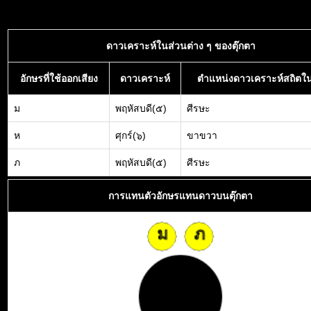
ดาวเคราะห์ในส่วนต่าง ๆ ของตุ๊กตา
อักษรที่ใช้ออกเสียง
ดาวเคราะห์
ตำแหน่งดาวเคราะห์สถิตใน
ม
พฤหัสบดี(๕)
ศีรษะ
ห
ศุกร์(๖)
ขาขวา
ภ
พฤหัสบดี(๕)
ศีรษะ
การแทนตัวอักษรแทนดาวบนตุ๊กตา