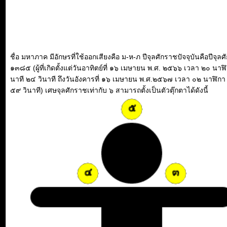
ชื่อ มหาภาค มีอักษรที่ใช้ออกเสียงคือ ม-ห-ภ ปีจุลศักราชปัจจุบันคือปีจุล
๑๓๘๕ (ผู้ที่เกิดตั้งแต่วันอาทิตย์ที่ ๑๖ เมษายน พ.ศ. ๒๕๖๖ เวลา ๒๐ นาฬ
นาที ๒๔ วินาที ถึงวันอังคารที่ ๑๖ เมษายน พ.ศ.๒๕๖๗ เวลา ๐๒ นาฬิกา
๕๙ วินาที) เศษจุลศักราชเท่ากับ ๖ สามารถตั้งเป็นตัวตุ๊กตาได้ดังนี้