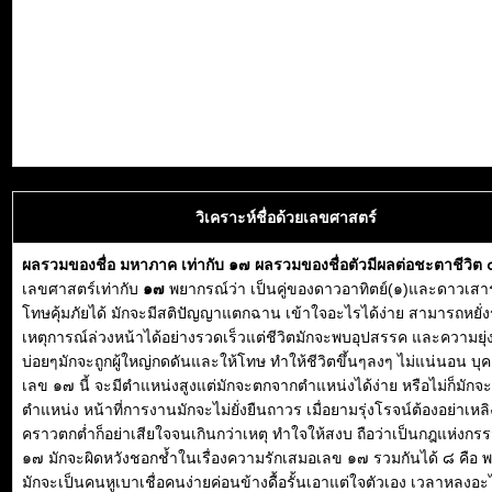
วิเคราะห์ชื่อด้วยเลขศาสตร์
ผลรวมของชื่อ มหาภาค เท่ากับ ๑๗ ผลรวมของชื่อตัวมีผลต่อชะตาชีวิต
เลขศาสตร์เท่ากับ
๑๗
พยากรณ์ว่า เป็นคู่ของดาวอาทิตย์(๑)และดาวเสาร์
โทษคุ้มภัยได้ มักจะมีสติปัญญาแตกฉาน เข้าใจอะไรได้ง่าย สามารถหยั่งรู
เหตุการณ์ล่วงหน้าได้อย่างรวดเร็วแต่ชีวิตมักจะพบอุปสรรค และความยุ่ง
บ่อยๆมักจะถูกผู้ใหญ่กดดันและให้โทษ ทำให้ชีวิตขึ้นๆลงๆ ไม่แน่นอน บ
เลข ๑๗ นี้ จะมีตำแหน่งสูงแต่มักจะตกจากตำแหน่งได้ง่าย หรือไม่ก็มักจะ
ตำแหน่ง หน้าที่การงานมักจะไม่ยั่งยืนถาวร เมื่อยามรุ่งโรจน์ต้องอย่าเหลิง 
คราวตกต่ำก็อย่าเสียใจจนเกินกว่าเหตุ ทำใจให้สงบ ถือว่าเป็นกฎแห่งกร
๑๗ มักจะผิดหวังชอกช้ำในเรื่องความรักเสมอเลข ๑๗ รวมกันได้ ๘ คือ 
มักจะเป็นคนหูเบาเชื่อคนง่ายค่อนข้างดื้อรั้นเอาแต่ใจตัวเอง เวลาหลงอะ