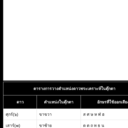
ตารางการวางตำแหน่งดาวพระเคราะห์ในตุ๊กตา
ดาว
ตำแหน่งในตุ๊กตา
อักษรที่ใช้ออกเสีย
ศุกร์(๖)
ขาขวา
ส ศ ษ ห ฬ ฮ
เสาร์(๗)
ขาซ้าย
ด ต ถ ท ธ น