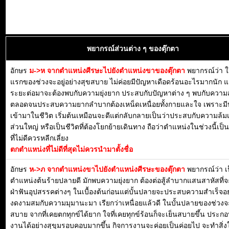
พยากรณ์ส่วนต่าง ๆ ของตุ๊กตา
อักษร
ม->ห จากตำแหน่งศีรษะไปยังตำแหน่งขาของตุ๊กตา
พยากรณ์ว่า 
แรกของช่วงจะอยู่อย่างสุขสบาย ไม่ค่อยมีปัญหาเดือดร้อนอะไรมากนัก แ
ระยะต่อมาจะต้องพบกับความยุ่งยาก ประสบกับปัญหาต่าง ๆ พบกับความส
ตลอดจนประสบความยากลำบากต้องเหน็ดเหนื่อยทั้งกายและใจ เพราะมี
เข้ามาในชีวิต เริ่มต้นเหมือนจะดีแต่กลับกลายเป็นว่าประสบกับความล้ม
ส่วนใหญ่ หรือเป็นชีวิตที่ต้องโยกย้ายเดินทาง ถือว่าตำแหน่งในช่วงนี้เป
ที่ไม่ดีควรหลีกเลี่ยง
ตกตำแหน่งที่ไม่ดีที่สุดไม่ควรนำมาตั้งชื่อ
อักษร
ห->ภ จากตำแหน่งขาไปยังตำแหน่งศีรษะของตุ๊กตา
พยากรณ์ว่า เ
ตำแหน่งต้นร้ายปลายดี มักพบความยุ่งยาก ต้องต่อสู้ลำบากแสนสาหัสที่จ
ฝ่าฟันอุปสรรคต่างๆ ในเบื้องต้นก่อนแต่บั้นปลายจะประสบความสำเร็จอย
งดงามสมกับความมุมานะมา เรียกว่าเหนื่อยแล้วดี ในบั้นปลายของช่วงจะ
สบาย จากที่เคยตกทุกข์ได้ยาก ใจที่เคยทุกข์ร้อนก็จะเย็นสบายขึ้น ประก
งานได้อย่างสุขุมรอบคอบมากขึ้น กิจการงานจะค่อยเป็นค่อยไป จะทำสิ่