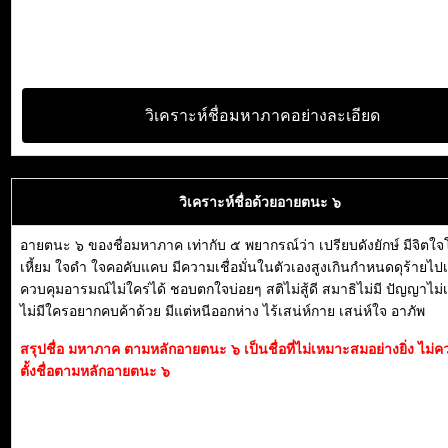
วิเคราะห์ชื่อมหาภาคอย่างละเอียด
วิเคราะห์ชื่อด้วยอายตนะ ๖
อายตนะ ๖ ของชื่อมหาภาค เท่ากับ ๕ พยากรณ์ว่า เปรียบดังยักษ์ มีจิตใ
เหี้ยม ใจดำ ใจคอคับแคบ มีความเชื่อมั่นในตัวเองสูงเกินกำหนดดุร้ายไปเ
ควบคุมอารมณ์ไม่ใคร่ได้ ชอบตกใจบ่อยๆ สติไม่สู้ดี สมาธิไม่มี ปัญญาไม่เก
ไม่มีใครอยากคบค้าด้วย มีแต่หนีออกห่าง ไร้เสน่ห์กาย เสน่ห์ใจ อาภัพ
สรุปชื่อ มหาภาค ตามหลักอายตนะ ๖ เป็นชื่อที่ไม่เหมาะสมอย่างยิ่ง ไม
ตั้งชื่อตามหลักอายตนะ ๖