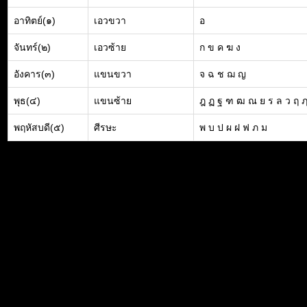
อาทิตย์(๑)
เอวขวา
อ
จันทร์(๒)
เอวซ้าย
ก ข ค ฆ ง
อังคาร(๓)
แขนขวา
จ ฉ ช ฌ ญ
พุธ(๔)
แขนซ้าย
ฎ ฏ ฐ ฑ ฒ ณ ย ร ล ว ฤ 
พฤหัสบดี(๕)
ศีรษะ
พ บ ป ผ ฝ ฟ ภ ม