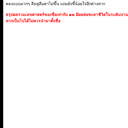
หลงแบบมากๆ ลืมหูลืมตาไม่ขึ้น แถมยังขี้น้อยใจอีกต่างหาก
สรุปผลรวมเลขศาสตร์ของชื่อเท่ากับ ๑๗ มีผลต่อชะตาชีวิตในระดับปา
หากเป็นไปได้ไม่ควรนำมาตั้งชื่อ