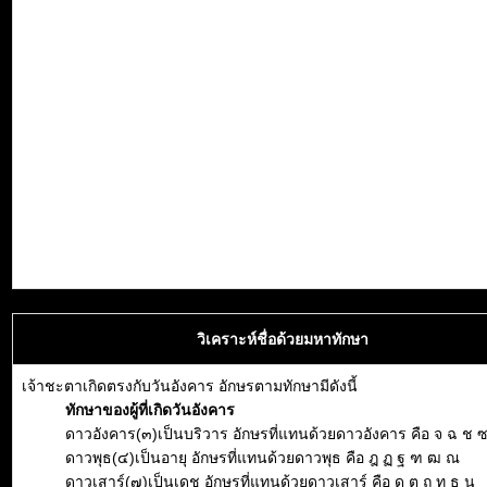
วิเคราะห์ชื่อด้วยมหาทักษา
เจ้าชะตาเกิดตรงกับวันอังคาร อักษรตามทักษามีดังนี้
ทักษาของผู้ที่เกิดวันอังคาร
ดาวอังคาร(๓)เป็นบริวาร อักษรที่แทนด้วยดาวอังคาร คือ จ ฉ ช 
ดาวพุธ(๔)เป็นอายุ อักษรที่แทนด้วยดาวพุธ คือ ฎ ฏ ฐ ฑ ฒ ณ
ดาวเสาร์(๗)เป็นเดช อักษรที่แทนด้วยดาวเสาร์ คือ ด ต ถ ท ธ น