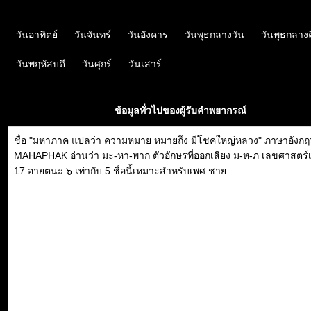
วันอาทิตย์
วันจันทร์
วันอังคาร
วันพุธกลางวัน
วันพุธกลาง
วันพฤหัสบดี
วันศุกร์
วันเสาร์
ข้อมูลทั่วไปของผู้รับคำพยากรณ์
ชื่อ "มหาภาค แปลว่า ความหมาย หมายถึง มีโชคใหญ่หลวง" ภาษาอังกฤ
MAHAPHAK อ่านว่า มะ-หา-พาก ตัวอักษรที่ออกเสียง ม-ห-ภ เลขศาสตร์เ
17 อายตนะ ๖ เท่ากับ 5 ชื่อนี้เหมาะสำหรับเพศ ชาย