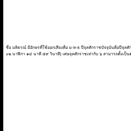
ชื่อ มหิธรณ์ มีอักษรที่ใช้ออกเสียงคือ ม-ห-ธ ปีจุลศักราชปัจจุบันคือปีจ
๐๒ นาฬิกา ๑๔ นาที ๕๙ วินาที) เศษจุลศักราชเท่ากับ ๖ สามารถตั้งเป็นตัว