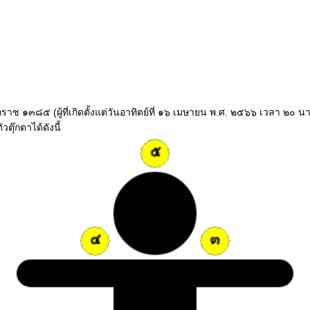
ุลศักราช ๑๓๘๕ (ผู้ที่เกิดตั้งแต่วันอาทิตย์ที่ ๑๖ เมษายน พ.ศ. ๒๕๖๖ เวลา ๒
ตุ๊กตาได้ดังนี้