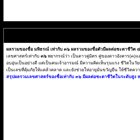
ผลรวมของชื่อ มหิธรณ์ เท่ากับ ๓๖ ผลรวมของชื่อตัวมีผลต่อชะตาชีวิต 
เลขศาสตร์เท่ากับ
๓๖
พยากรณ์ว่า เป็นดาวคู่มิตร คู่ของดาวอังคาร(๓)
อบอุ่นเป็นอย่างดี แต่เป็นคนเจ้าอารมณ์ มีความคิดเห็นรุนแรง ชีวิตในวั
เป็นเลขที่คุ้มภัยให้แคล้วคลาด และยังช่วยให่อายุมั่นขวัญยืน ให้ชีวิตความเ
สรุปผลรวมเลขศาสตร์ของชื่อเท่ากับ ๓๖ มีผลต่อชะตาชีวิตในระดับสูง ห