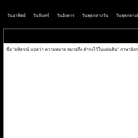
วันอาทิตย์
วันจันทร์
วันอังคาร
วันพุธกลางวัน
วันพุธกลาง
ชื่อ "มหิธรณ์ แปลว่า ความหมาย หมายถึง ดำรงไว้ในแผ่นดิน" ภาษาอังก