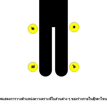
พแสดงการวางตำแหน่งดาวเคราะห์ในส่วนต่าง ๆ ของร่างกายในตุ๊กตาไข