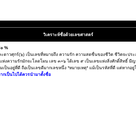
วิเคราะห์ชื่อด้วยเลขศาสตร์
๔๐ %
และดาวศุกร์(๖) เป็นเลขที่หมายถึง ความรัก ความสดชื่นของชีวิต ชีวิตจะป
ยแห่งความรักมักจะโลดโผน เลข ๓+๖ ได้เลข ๙ เป็นเลขแห่งสิ่งศักดิ์สิทธิ์ มี
ป็นอยู่ที่ดี ถือเป็นเลขดีมากเลขหนึ่ง *หมายเหตุ* แม้เป็นรหัสที่ดี แต่หากอยู่
ากเป็นไปได้ควรนำมาตั้งชื่อ