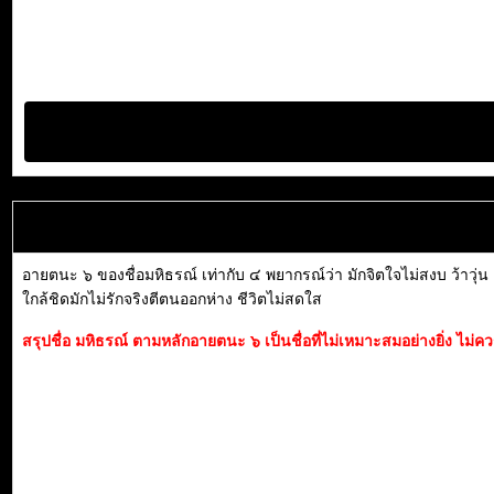
อายตนะ ๖ ของชื่อมหิธรณ์ เท่ากับ ๔ พยากรณ์ว่า มักจิตใจไม่สงบ ว้าวุ่น ล
ใกล้ชิดมักไม่รักจริงตีตนออกห่าง ชีวิตไม่สดใส
สรุปชื่อ มหิธรณ์ ตามหลักอายตนะ ๖ เป็นชื่อที่ไม่เหมาะสมอย่างยิ่ง ไม