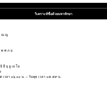
วิเคราะห์ชื่อด้วยมหาทักษา
ซ ฌ ญ
ฝ พ ฟ ภ ม
ฮ
อี อุ อู เอ โอ
ง
งแต่ เวลา ๐๖.๐๐ น. – วันพุธ เวลา ๐๕.๕๙ น.