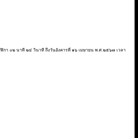
๐ นาฬิกา ๐๒ นาที ๒๔ วินาที ถึงวันอังคารที่ ๑๖ เมษายน พ.ศ.๒๕๖๗ เวลา