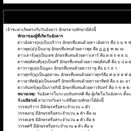
เจ้าชะตาเกิดตรงกับวันอังคาร อักษรตามทักษามีดังนี้
ทักษาของผู้ที่เกิดวันอังคาร
ดาวอังคาร(๓)เป็นบริวาร อักษรที่แทนด้วยดาวอังคาร คือ จ ฉ ช 
ดาวพุธ(๔)เป็นอายุ อักษรที่แทนด้วยดาวพุธ คือ ฎ ฏ ฐ ฑ ฒ ณ
ดาวเสาร์(๗)เป็นเดช อักษรที่แทนด้วยดาวเสาร์ คือ ด ต ถ ท ธ น
ดาวพฤหัสบดี(๕)เป็นศรี อักษรที่แทนด้วยดาวพฤหัสบดี คือ บ ป ผ 
ดาวราหู(๘)เป็นมูละ อักษรที่แทนด้วยดาวราหู คือ ย ร ล ว
ดาวศุกร์(๖)เป็นอุตสาหะ อักษรที่แทนด้วยดาวศุกร์คือ ศ ษ ส ห ฬ 
ดาวอาทิตย์(๑)เป็นมนตรี อักษรที่แทนด้วยดาวอาทิตย์ คือ อ อะ อา อิ 
ดาวจันทร์(๒)เป็นกาลกิณี อักษรที่แทนด้วยดาวจันทร์ คือ ก ข ค ฆ 
หมายเหตุ:
วันอังคารในระบบจันทรคติ คือ ผู้เกิดในวันอังคาร ตั้
ชื่อ
มหิธรณ์
สามารถวิเคราะห์ชื่อตามทักษาได้ดังนี้
วรรคบริวาร มีอักษรหรือสระจำนวน ๐ ตัว
วรรคอายุ มีอักษรหรือสระจำนวน ๑ ตัว คือ ณ
วรรคเดช มีอักษรหรือสระจำนวน ๑ ตัว คือ ธ
วรรคศรี มีอักษรหรือสระจำนวน ๑ ตัว คือ ม