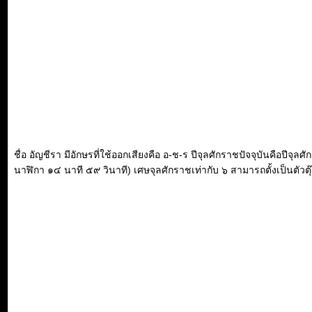
ชื่อ อัญชีรา มีอักษรที่ใช้ออกเสียงคือ อ-ช-ร ปีจุลศักราชปัจจุบันคือปี
นาฬิกา ๑๔ นาที ๕๙ วินาที) เศษจุลศักราชเท่ากับ ๖ สามารถตั้งเป็นตัวตุ๊ก