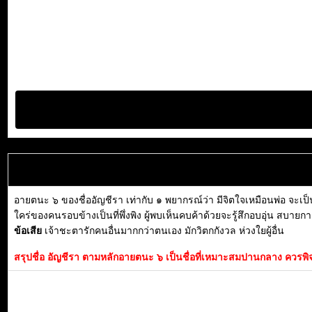
อายตนะ ๖ ของชื่ออัญชีรา เท่ากับ ๑ พยากรณ์ว่า มีจิตใจเหมือนพ่อ จะเป็น
ใคร่ของคนรอบข้างเป็นที่พึ่งพิง ผู้พบเห็นคบค้าด้วยจะรู้สึกอบอุ่น สบาย
ข้อเสีย
เจ้าชะตารักคนอื่นมากกว่าตนเอง มักวิตกกังวล ห่วงใยผู้อื่น
สรุปชื่อ อัญชีรา ตามหลักอายตนะ ๖ เป็นชื่อที่เหมาะสมปานกลาง ควรพิจาร