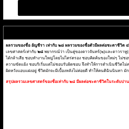
ผลรวมของชื่อ อัญชีรา เท่ากับ ๒๘ ผลรวมของชื่อตัวมีผลต่อชะตาชีวิต 
เลขศาสตร์เท่ากับ
๒๘
พยากรณ์ว่า เป็นคู่ของดาวจันทร์(๒)และดาวราหู(๘) 
ได้กล้าเสีย ชอบทำงานใหญ่โดยไม่ไตร่ตรอง ชอบคิดค้นของใหม่ๆ ไม่ชอบย่ำเท้า
ความขัดแย้ง ชอบริเริ่มแต่ไม่ชอบรับผิดชอบ จึงทำให้การดำเนินชีวิตไม่ค่
ผิดหวังแอบแฝงอยู่ ชีวิตมักจะมีเบื้องหลังไม่ค่อยดี ทำให้คนติฉินนินทา
สรุปผลรวมเลขศาสตร์ของชื่อเท่ากับ ๒๘ มีผลต่อชะตาชีวิตในระดับปานก