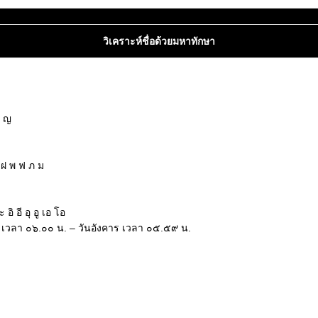
วิเคราะห์ชื่อด้วยมหาทักษา
ฌ ญ
 ฝ พ ฟ ภ ม
ิ อี อุ อู เอ โอ
แต่ เวลา ๐๖.๐๐ น. – วันอังคาร เวลา ๐๕.๕๙ น.