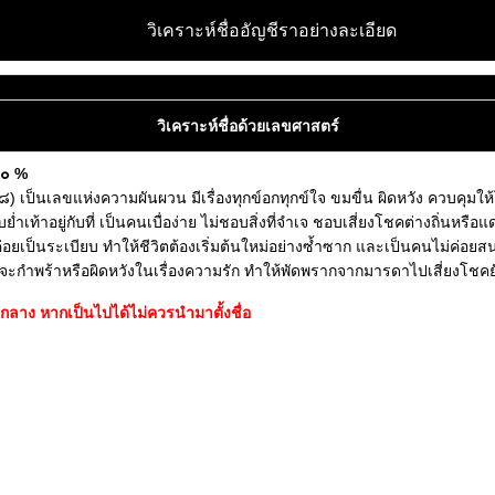
วิเคราะห์ชื่ออัญชีราอย่างละเอียด
วิเคราะห์ชื่อด้วยเลขศาสตร์
๔๐ %
เป็นเลขแห่งความผันผวน มีเรื่องทุกข์อกทุกข์ใจ ขมขื่น ผิดหวัง ควบคุมให้โท
อยู่กับที่ เป็นคนเบื่อง่าย ไม่ชอบสิ่งที่จำเจ ชอบเสี่ยงโชคต่างถิ่นหรือแดนไ
อยเป็นระเบียบ ทำให้ชีวิตต้องเริ่มต้นใหม่อย่างซ้ำซาก และเป็นคนไม่ค่อยสนใ
 มักจะกำพร้าหรือผิดหวังในเรื่องความรัก ทำให้พัดพรากจากมารดาไปเสี่ยงโชค
ลาง หากเป็นไปได้ไม่ควรนำมาตั้งชื่อ