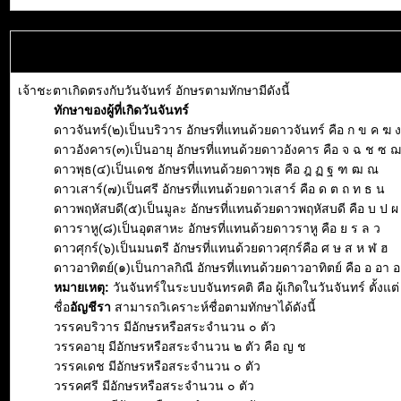
เจ้าชะตาเกิดตรงกับวันจันทร์ อักษรตามทักษามีดังนี้
ทักษาของผู้ที่เกิดวันจันทร์
ดาวจันทร์(๒)เป็นบริวาร อักษรที่แทนด้วยดาวจันทร์ คือ ก ข ค ฆ ง
ดาวอังคาร(๓)เป็นอายุ อักษรที่แทนด้วยดาวอังคาร คือ จ ฉ ช ซ 
ดาวพุธ(๔)เป็นเดช อักษรที่แทนด้วยดาวพุธ คือ ฎ ฏ ฐ ฑ ฒ ณ
ดาวเสาร์(๗)เป็นศรี อักษรที่แทนด้วยดาวเสาร์ คือ ด ต ถ ท ธ น
ดาวพฤหัสบดี(๕)เป็นมูละ อักษรที่แทนด้วยดาวพฤหัสบดี คือ บ ป ผ
ดาวราหู(๘)เป็นอุตสาหะ อักษรที่แทนด้วยดาวราหู คือ ย ร ล ว
ดาวศุกร์(๖)เป็นมนตรี อักษรที่แทนด้วยดาวศุกร์คือ ศ ษ ส ห ฬ ฮ
ดาวอาทิตย์(๑)เป็นกาลกิณี อักษรที่แทนด้วยดาวอาทิตย์ คือ อ อา อะ อ
หมายเหตุ:
วันจันทร์ในระบบจันทรคติ คือ ผู้เกิดในวันจันทร์ ตั้ง
ชื่อ
อัญชีรา
สามารถวิเคราะห์ชื่อตามทักษาได้ดังนี้
วรรคบริวาร มีอักษรหรือสระจำนวน ๐ ตัว
วรรคอายุ มีอักษรหรือสระจำนวน ๒ ตัว คือ ญ ช
วรรคเดช มีอักษรหรือสระจำนวน ๐ ตัว
วรรคศรี มีอักษรหรือสระจำนวน ๐ ตัว