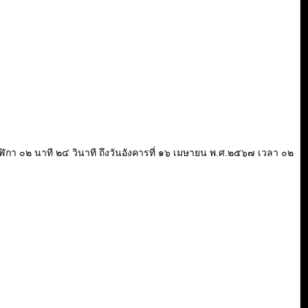
๐ นาฬิกา ๐๒ นาที ๒๔ วินาที ถึงวันอังคารที่ ๑๖ เมษายน พ.ศ.๒๕๖๗ เวลา ๐๒