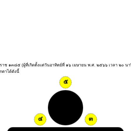
จุลศักราช ๑๓๘๕ (ผู้ที่เกิดตั้งแต่วันอาทิตย์ที่ ๑๖ เมษายน พ.ศ. ๒๕๖๖ เวลา ๒
ตาได้ดังนี้