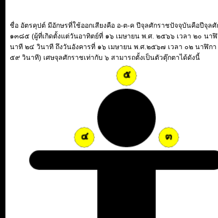
ชื่อ อัตรคุปต์ มีอักษรที่ใช้ออกเสียงคือ อ-ต-ค ปีจุลศักราชปัจจุบันคือปีจุล
๑๓๘๕ (ผู้ที่เกิดตั้งแต่วันอาทิตย์ที่ ๑๖ เมษายน พ.ศ. ๒๕๖๖ เวลา ๒๐ นาฬ
นาที ๒๔ วินาที ถึงวันอังคารที่ ๑๖ เมษายน พ.ศ.๒๕๖๗ เวลา ๐๒ นาฬิกา
๕๙ วินาที) เศษจุลศักราชเท่ากับ ๖ สามารถตั้งเป็นตัวตุ๊กตาได้ดังนี้