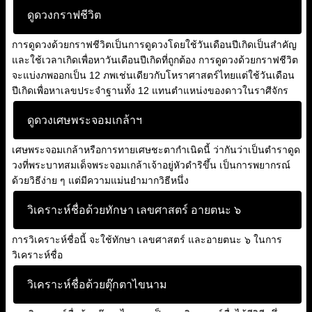
ดูดวงกราฟชีวิต
การดูดวงด้วยกราฟชีวิตเป็นการดูดวงโดยใช้วันเดือนปีเกิดเป็นสำคัญ
และใช้เวลาเกิดเพื่อหาวันเดือนปีเกิดที่ถูกต้อง การดูดวงด้วยกราฟชีวิต
จะแบ่งภพออกเป็น 12 ภพเช่นเดียวกับโหราศาสตร์ไทยแต่ใช้วันเดือน
ปีเกิดเพื่อหาเลขประจำฐานทั้ง 12 แทนตำแหน่งของดาวในราศีจักร
ดูดวงเศษพระจอมเกล้าฯ
เศษพระจอมเกล้าหรือการทายเศษชะตากำเนิดนี้ ว่ากันว่าเป็นตำราดูด
วงที่พระบาทสมเด็จพระจอมเกล้าเจ้าอยู่หัวดำริขึ้น เป็นการพยากรณ์
ด้วยวิธีง่าย ๆ แต่มีความแม่นยำมากวิธีหนึ่ง
วิเคราะห์ชื่อด้วยทักษา เลขศาสตร์ อายตนะ ๖
การวิเคราะห์ชื่อนี้ จะใช้ทักษา เลขศาสตร์ และอายตนะ ๖ ในการ
วิเคราะห์ชื่อ
วิเคราะห์ชื่อด้วยตุ๊กตาไขนาม