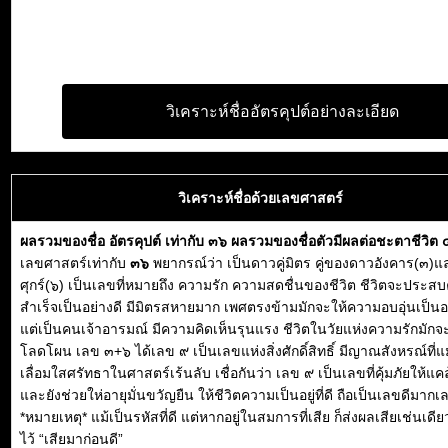
วิเคราะห์ชื่ออัตรคุปต์อย่างละเอียด
วิเคราะห์ชื่อด้วยเลขศาสตร์
ผลรวมของชื่อ อัตรคุปต์ เท่ากับ ๓๖ ผลรวมของชื่อตัวมีผลต่อชะตาชีวิต
เลขศาสตร์เท่ากับ
๓๖
พยากรณ์ว่า เป็นดาวคู่มิตร คู่ของดาวอังคาร(๓)
ศุกร์(๖) เป็นเลขที่หมายถึง ความรัก ความสดชื่นของชีวิต ชีวิตจะประส
สำเร็จเป็นอย่างดี มีมิตรสหายมาก เพศตรงข้ามมักจะให้ความอบอุ่นเป็นอย
แต่เป็นคนเจ้าอารมณ์ มีความคิดเห็นรุนแรง ชีวิตในวัยแห่งความรักมักจ
โลดโผน เลข ๓+๖ ได้เลข ๙ เป็นเลขแห่งสิ่งศักดิ์สิทธิ์ มีญาณสังหรณ์ที่
เลื่อมใสศรัทธาในศาสตร์เร้นลับ เชื่อกันว่า เลข ๙ เป็นเลขที่คุ้มภัยให้แ
และยังช่วยให่อายุมั่นขวัญยืน ให้ชีวิตความเป็นอยู่ที่ดี ถือเป็นเลขดีมากเ
*หมายเหตุ* แม้เป็นรหัสที่ดี แต่หากอยู่ในสมการที่เสีย ก็ส่งผลเสียเช่นเดีย
ไว้ “เสียมาก่อนดี”