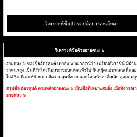
วิเคราะห์ชื่ออัตรคุปต์อย่างละเอียด
วิเคราะห์ชื่อด้วยอายตนะ ๖
อายตนะ ๖ ของชื่ออัตรคุปต์ เท่ากับ ๖ พยากรณ์ว่า เปรียบดังราชินี มีอำ
วาสนาสูง เป็นที่รักใคร่นิยมชมชอบแก่คนทั่วไป มีแต่ผู้คนอยากพบเห็นอยา
ใกล้ชิด มีเสน่ห์นักหนา มีความสุขทั้งกายและใจ หน้าตาอิ่มเอิบ อุดมสมบูร
สรุปชื่อ อัตรคุปต์ ตามหลักอายตนะ ๖ เป็นชื่อที่เหมาะสมยิ่ง เมื่อพิจาร
อายตนะ ๖