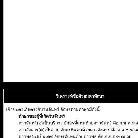
วิเคราะห์ชื่อด้วยมหาทักษา
เจ้าชะตาเกิดตรงกับวันจันทร์ อักษรตามทักษามีดังนี้
ทักษาของผู้ที่เกิดวันจันทร์
ดาวจันทร์(๒)เป็นบริวาร อักษรที่แทนด้วยดาวจันทร์ คือ ก ข ค ฆ ง
ดาวอังคาร(๓)เป็นอายุ อักษรที่แทนด้วยดาวอังคาร คือ จ ฉ ช ซ 
ดาวพุธ(๔)เป็นเดช อักษรที่แทนด้วยดาวพุธ คือ ฎ ฏ ฐ ฑ ฒ ณ