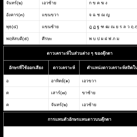
จันทร์(๒)
เอวซ้าย
ก ข ค ฆ ง
อังคาร(๓)
แขนขวา
จ ฉ ช ฌ ญ
พุธ(๔)
แขนซ้าย
ฎ ฏ ฐ ฑ ฒ ณ ย ร ล ว ฤ 
พฤหัสบดี(๕)
ศีรษะ
พ บ ป ผ ฝ ฟ ภ ม
ดาวเคราะห์ในส่วนต่าง ๆ ของตุ๊กตา
อักษรที่ใช้ออกเสียง
ดาวเคราะห์
ตำแหน่งดาวเคราะห์สถิตใน
อ
อาทิตย์(๑)
เอวขวา
ต
เสาร์(๗)
ขาซ้าย
ค
จันทร์(๒)
เอวซ้าย
การแทนตัวอักษรแทนดาวบนตุ๊กตา