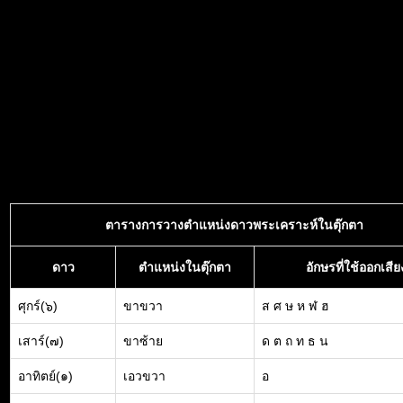
ตารางการวางตำแหน่งดาวพระเคราะห์ในตุ๊กตา
ดาว
ตำแหน่งในตุ๊กตา
อักษรที่ใช้ออกเสีย
ศุกร์(๖)
ขาขวา
ส ศ ษ ห ฬ ฮ
เสาร์(๗)
ขาซ้าย
ด ต ถ ท ธ น
อาทิตย์(๑)
เอวขวา
อ