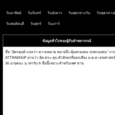
วันอาทิตย์
วันจันทร์
วันอังคาร
วันพุธกลางวัน
วันพุธกลาง
วันพฤหัสบดี
วันศุกร์
วันเสาร์
ข้อมูลทั่วไปของผู้รับคำพยากรณ์
ชื่อ "อัตรคุปต์ แปลว่า ความหมาย หมายถึง คุ้มครองตน ปกครองตน" ภา
ATTRAKHUP อ่านว่า อัด-ตระ-คุบ ตัวอักษรที่ออกเสียง อ-ต-ค เลขศาสตร์
36 อายตนะ ๖ เท่ากับ 6 ชื่อนี้เหมาะสำหรับเพศ ชาย