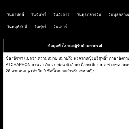
วันอาทิตย์
วันจันทร์
วันอังคาร
วันพุธกลางวัน
วันพุธกลาง
วันพฤหัสบดี
วันศุกร์
วันเสาร์
ข้อมูลทั่วไปของผู้รับคำพยากรณ์
ชื่อ "อัจพร แปลว่า ความหมาย หมายถึง พรจากหญิงบริสุทธิ์" ภาษาอังกฤ
ATCHAPHON อ่านว่า อัด-จะ-พอน ตัวอักษรที่ออกเสียง อ-จ-พ เลขศาสตร์
28 อายตนะ ๖ เท่ากับ 9 ชื่อนี้เหมาะสำหรับเพศ หญิง