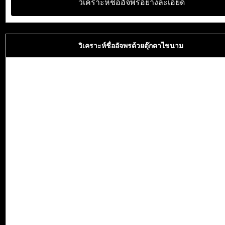
วิเคราะห์ชื่ออัจพรอย่างละเอียด
วิเคราะห์ชื่ออัจพรด้วยตุ๊กตาไขนาม