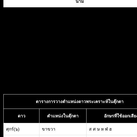
นาม
ตารางการวางตำแหน่งดาวพระเคราะห์ในตุ๊กตา
ดาว
ตำแหน่งในตุ๊กตา
อักษรที่ใช้ออกเสีย
ศุกร์(๖)
ขาขวา
ส ศ ษ ห ฬ ฮ