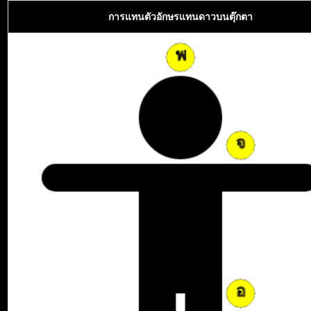
การแทนตัวอักษรแทนดาวบนตุ๊กตา