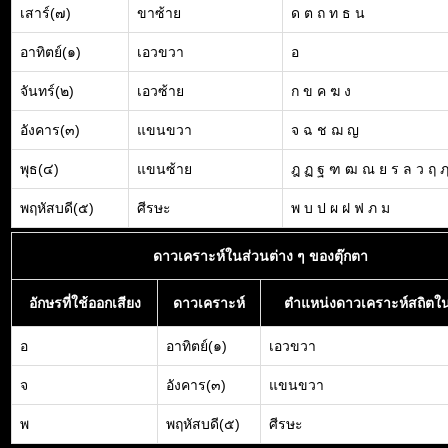
เสาร์(๗)
ขาซ้าย
ด ต ถ ท ธ น
อาทิตย์(๑)
เอวขวา
อ
จันทร์(๒)
เอวซ้าย
ก ข ค ฆ ง
อังคาร(๓)
แขนขวา
จ ฉ ช ฌ ญ
พุธ(๔)
แขนซ้าย
ฎ ฏ ฐ ฑ ฒ ณ ย ร ล ว ฤ 
พฤหัสบดี(๕)
ศีรษะ
พ บ ป ผ ฝ ฟ ภ ม
ดาวเคราะห์ในส่วนต่าง ๆ ของตุ๊กตา
อักษรที่ใช้ออกเสียง
ดาวเคราะห์
ตำแหน่งดาวเคราะห์สถิตใน
อ
อาทิตย์(๑)
เอวขวา
จ
อังคาร(๓)
แขนขวา
พ
พฤหัสบดี(๕)
ศีรษะ