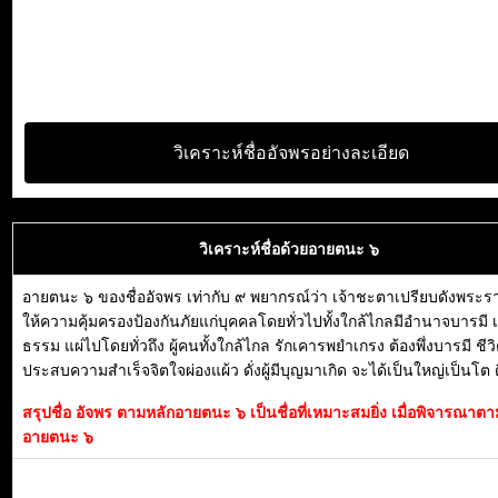
วิเคราะห์ชื่ออัจพรอย่างละเอียด
วิเคราะห์ชื่อด้วยอายตนะ ๖
อายตนะ ๖ ของชื่ออัจพร เท่ากับ ๙ พยากรณ์ว่า เจ้าชะตาเปรียบดังพระ
ให้ความคุ้มครองป้องกันภัยแก่บุคคลโดยทั่วไปทั้งใกล้ไกลมีอำนาจบารมี
ธรรม แผ่ไปโดยทั่วถึง ผู้คนทั้งใกล้ไกล รักเคารพยำเกรง ต้องพึ่งบารมี ชีว
ประสบความสำเร็จจิตใจผ่องแผ้ว ดั่งผู้มีบุญมาเกิด จะได้เป็นใหญ่เป็นโต 
สรุปชื่อ อัจพร ตามหลักอายตนะ ๖ เป็นชื่อที่เหมาะสมยิ่ง เมื่อพิจารณาต
อายตนะ ๖