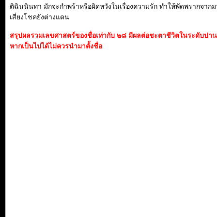
ติฉินนินทา มักจะกำพร้าหรือผิดหวังในเรื่องความรัก ทำให้พัดพรากจา
เสี่ยงโชคยังต่างแดน
สรุปผลรวมเลขศาสตร์ของชื่อเท่ากับ ๒๘ มีผลต่อชะตาชีวิตในระดับปา
หากเป็นไปได้ไม่ควรนำมาตั้งชื่อ