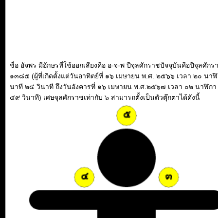
ชื่อ อัจพร มีอักษรที่ใช้ออกเสียงคือ อ-จ-พ ปีจุลศักราชปัจจุบันคือปีจุลศักร
๑๓๘๕ (ผู้ที่เกิดตั้งแต่วันอาทิตย์ที่ ๑๖ เมษายน พ.ศ. ๒๕๖๖ เวลา ๒๐ นาฬ
นาที ๒๔ วินาที ถึงวันอังคารที่ ๑๖ เมษายน พ.ศ.๒๕๖๗ เวลา ๐๒ นาฬิกา
๕๙ วินาที) เศษจุลศักราชเท่ากับ ๖ สามารถตั้งเป็นตัวตุ๊กตาได้ดังนี้