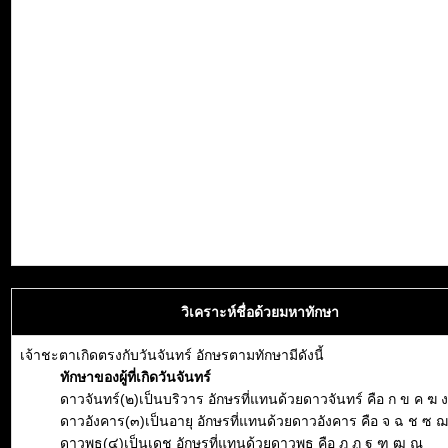
วิเคราะห์ชื่อด้วยมหาทักษา
เจ้าชะตาเกิดตรงกับวันจันทร์ อักษรตามทักษามีดังนี้
ทักษาของผู้ที่เกิดวันจันทร์
ดาวจันทร์(๒)เป็นบริวาร อักษรที่แทนด้วยดาวจันทร์ คือ ก ข ค ฆ ง
ดาวอังคาร(๓)เป็นอายุ อักษรที่แทนด้วยดาวอังคาร คือ จ ฉ ช ซ 
ดาวพุธ(๔)เป็นเดช อักษรที่แทนด้วยดาวพุธ คือ ฎ ฏ ฐ ฑ ฒ ณ