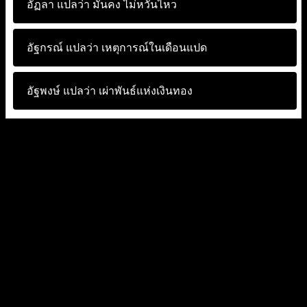
อัฏลา แปลว่า
มั่นคง ไม่หวั่นไหว
อัฐกรณ์ แปลว่า
เหตุการณ์ในเดือนแปด
อัฐพงษ์ แปลว่า
เผ่าพันธ์แห่งเงินทอง