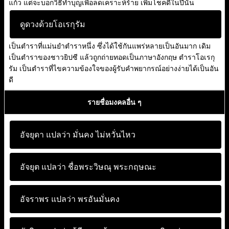
แก้ว แต่จะบอกวิธีทำบุญเพื่อลดเคราะห์ร้าย เพิ่มโชคดีในปีนั้น
ดูดวงด้วยโอเรกุรัม
เป็นตำราที่แม่นยำตำราหนึ่ง ซึ่งได้ใช้กันแพร่หลายเป็นอันมาก เดิม
เป็นตำราของชาวยิปซี แล้วถูกถ่ายทอดเป็นภาษาอังกฤษ ตำราโอเรกุ
รัม เป็นตำราที่ไขความข้องใจของผู้รับคำพยากรณ์อย่างง่ายได้เป็นอัน
ดี
รายชื่อมงคลอื่น ๆ
อัจยุดา แปลว่า
มั่นคง ไม่หวั่นไหว
อัจยุต แปลว่า
ชื่อพระวิษณุ พระกฤษณะ
อัจราพร แปลว่า
พรอันมั่นคง