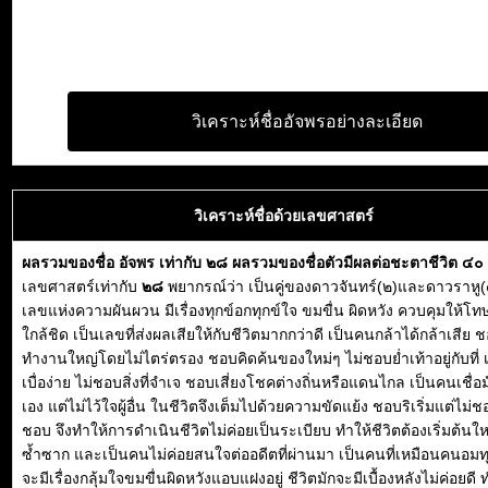
วิเคราะห์ชื่ออัจพรอย่างละเอียด
วิเคราะห์ชื่อด้วยเลขศาสตร์
ผลรวมของชื่อ อัจพร เท่ากับ ๒๘ ผลรวมของชื่อตัวมีผลต่อชะตาชีวิต ๔๐
เลขศาสตร์เท่ากับ
๒๘
พยากรณ์ว่า เป็นคู่ของดาวจันทร์(๒)และดาวราหู(
เลขแห่งความผันผวน มีเรื่องทุกข์อกทุกข์ใจ ขมขื่น ผิดหวัง ควบคุมให้โทษ
ใกล้ชิด เป็นเลขที่ส่งผลเสียให้กับชีวิตมากกว่าดี เป็นคนกล้าได้กล้าเสีย 
ทำงานใหญ่โดยไม่ไตร่ตรอง ชอบคิดค้นของใหม่ๆ ไม่ชอบย่ำเท้าอยู่กับที่
เบื่อง่าย ไม่ชอบสิ่งที่จำเจ ชอบเสี่ยงโชคต่างถิ่นหรือแดนไกล เป็นคนเชื่อม
เอง แต่ไม่ไว้ใจผู้อื่น ในชีวิตจึงเต็มไปด้วยความขัดแย้ง ชอบริเริ่มแต่ไม่ช
ชอบ จึงทำให้การดำเนินชีวิตไม่ค่อยเป็นระเบียบ ทำให้ชีวิตต้องเริ่มต้นให
ซ้ำซาก และเป็นคนไม่ค่อยสนใจต่ออดีตที่ผ่านมา เป็นคนที่เหมือนคนอมทุ
จะมีเรื่องกลุ้มใจขมขื่นผิดหวังแอบแฝงอยู่ ชีวิตมักจะมีเบื้องหลังไม่ค่อยดี