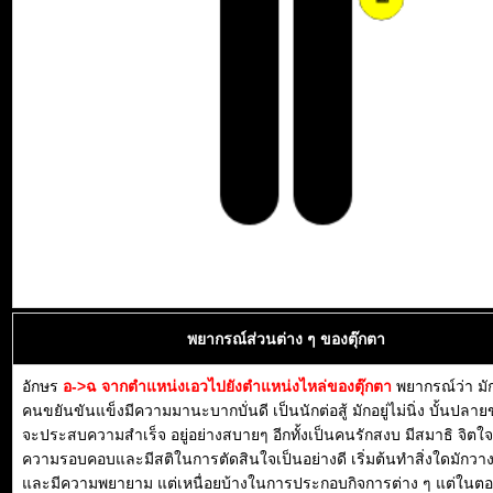
พยากรณ์ส่วนต่าง ๆ ของตุ๊กตา
อักษร
อ->ฉ จากตำแหน่งเอวไปยังตำแหน่งไหล่ของตุ๊กตา
พยากรณ์ว่า มั
คนขยันขันแข็งมีความมานะบากบั่นดี เป็นนักต่อสู้ มักอยู่ไม่นิ่ง บั้นปลา
จะประสบความสำเร็จ อยู่อย่างสบายๆ อีกทั้งเป็นคนรักสงบ มีสมาธิ จิตใจด
ความรอบคอบและมีสติในการตัดสินใจเป็นอย่างดี เริ่มต้นทำสิ่งใดมักว
และมีความพยายาม แต่เหนื่อยบ้างในการประกอบกิจการต่าง ๆ แต่ในต