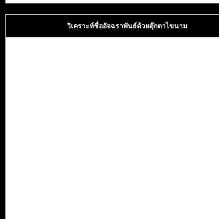
วิเคราะห์ชื่ออัจฉราพันธ์ด้วยตุ๊กตาไขนาม