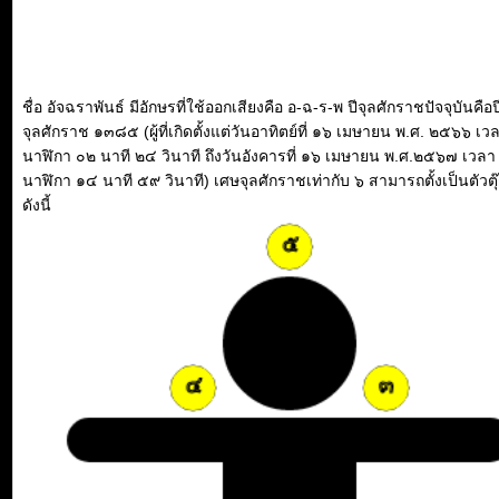
ชื่อ อัจฉราพันธ์ มีอักษรที่ใช้ออกเสียงคือ อ-ฉ-ร-พ ปีจุลศักราชปัจจุบันคือป
จุลศักราช ๑๓๘๕ (ผู้ที่เกิดตั้งแต่วันอาทิตย์ที่ ๑๖ เมษายน พ.ศ. ๒๕๖๖ เว
นาฬิกา ๐๒ นาที ๒๔ วินาที ถึงวันอังคารที่ ๑๖ เมษายน พ.ศ.๒๕๖๗ เวลา
นาฬิกา ๑๔ นาที ๕๙ วินาที) เศษจุลศักราชเท่ากับ ๖ สามารถตั้งเป็นตัวตุ
ดังนี้