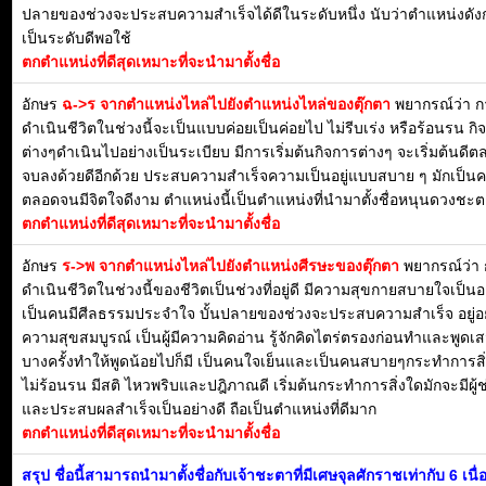
ปลายของช่วงจะประสบความสำเร็จได้ดีในระดับหนึ่ง นับว่าตำแหน่งดัง
เป็นระดับดีพอใช้
ตกตำแหน่งที่ดีสุดเหมาะที่จะนำมาตั้งชื่อ
อักษร
ฉ->ร จากตำแหน่งไหล่ไปยังตำแหน่งไหล่ของตุ๊กตา
พยากรณ์ว่า ก
ดำเนินชีวิตในช่วงนี้จะเป็นแบบค่อยเป็นค่อยไป ไม่รีบเร่ง หรือร้อนรน กิ
ต่างๆดำเนินไปอย่างเป็นระเบียบ มีการเริ่มต้นกิจการต่างๆ จะเริ่มต้นดี
จบลงด้วยดีอีกด้วย ประสบความสำเร็จความเป็นอยู่แบบสบาย ๆ มักเป็น
ตลอดจนมีจิตใจดีงาม ตำแหน่งนี้เป็นตำแหน่งที่นำมาตั้งชื่อหนุนดวงชะตา
ตกตำแหน่งที่ดีสุดเหมาะที่จะนำมาตั้งชื่อ
อักษร
ร->พ จากตำแหน่งไหล่ไปยังตำแหน่งศีรษะของตุ๊กตา
พยากรณ์ว่า
ดำเนินชีวิตในช่วงนี้ของชีวิตเป็นช่วงที่อยู่ดี มีความสุขกายสบายใจเป็น
เป็นคนมีศีลธรรมประจำใจ บั้นปลายของช่วงจะประสบความสำเร็จ อยู่อย
ความสุขสมบูรณ์ เป็นผู้มีความคิดอ่าน รู้จักคิดไตร่ตรองก่อนทำและพูดเ
บางครั้งทำให้พูดน้อยไปก็มี เป็นคนใจเย็นและเป็นคนสบายๆกระทำการสิ่
ไม่ร้อนรน มีสติ ไหวพริบและปฎิภาณดี เริ่มต้นกระทำการสิ่งใดมักจะมีผู้ช
และประสบผลสำเร็จเป็นอย่างดี ถือเป็นตำแหน่งที่ดีมาก
ตกตำแหน่งที่ดีสุดเหมาะที่จะนำมาตั้งชื่อ
สรุป ชื่อนี้สามารถนำมาตั้งชื่อกับเจ้าชะตาที่มีเศษจุลศักราชเท่ากับ 6 เนื