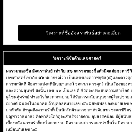
วิเคราะห์ชื่ออัจฉราพันธ์อย่างละเอียด
วิเคราะห์ชื่อด้วยเลขศาสตร์
ผลรวมของชื่อ อัจฉราพันธ์ เท่ากับ ๕๖ ผลรวมของชื่อตัวมีผลต่อชะตาชี
เลขศาสตร์เท่ากับ
๕๖
พยากรณ์ว่า เป็นเลขของดาวพฤหัส(๕)และดาวศุก
ดาวพฤหัสดี คือดาวแห่งสติปัญญาและโชคลาภ ดาวศุกร์ เป็นเรื่องของค
และความสุนทรี ดังนั้น เลข ๕๖ เป็นเลขดี ชีวิตจะประสบความสำเร็จดี 
คู่โชคคู่ทรัพย์ ทำอะไรก็สะดวกสบาย ได้รับการสนับสนุนจากผู้ใหญ่ช่วยเ
อย่างดี มั่นคงในอนาคต ถ้าบุคคลหมายเลข ๕๖ มีอิทธิพลของหมายเลข ๒
มาพัวพัน ถ้าพูดถึงความรักก็เป็นนักรักตัวฉกาจ หาตัวจับยาก ชะตาชีวิตรุ่ง
บุญพาวาสนาส่ง คิดทำสิ่งใดก็ดูจะสำเร็จง่ายดาย อุปสรรคน้อย มีผู้สนับสน
เบื้องหลัง ความรักก็สดใสสวยงาม มีความสมปรารถนาน่าชื่นใจ มีควา
เหมือนกับเลข ๖๕