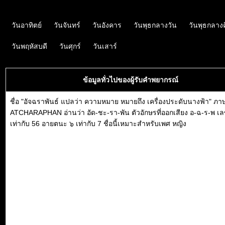
วันอาทิตย์
วันจันทร์
วันอังคาร
วันพุธกลางวัน
วันพุธกลาง
วันพฤหัสบดี
วันศุกร์
วันเสาร์
ข้อมูลทั่วไปของผู้รับคำพยากรณ์
ชื่อ "อัจฉราพันธ์ แปลว่า ความหมาย หมายถึง เครื่องประดับนางฟ้า" ภา
ATCHARAPHAN อ่านว่า อัด-ชะ-รา-พัน ตัวอักษรที่ออกเสียง อ-ฉ-ร-พ เ
เท่ากับ 56 อายตนะ ๖ เท่ากับ 7 ชื่อนี้เหมาะสำหรับเพศ หญิง