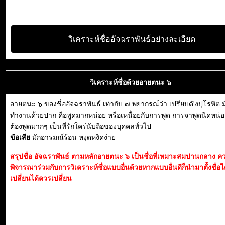
วิเคราะห์ชื่ออัจฉราพันธ์อย่างละเอียด
วิเคราะห์ชื่อด้วยอายตนะ ๖
อายตนะ ๖ ของชื่ออัจฉราพันธ์ เท่ากับ ๗ พยากรณ์ว่า เปรียบดั'งปุโรหิต ม
ทำงานด้วยปาก คือพูดมากหน่อย หรือเหนื่อยกับการพูด การจาพูดนิดหน่อย
ต้องพูดมากๆ เป็นที่รักใคร่นับถือของบุคคลทั่วไป
ข้อเสีย
มักอารมณ์ร้อน หงุดหงิดง่าย
สรุปชื่อ อัจฉราพันธ์ ตามหลักอายตนะ ๖ เป็นชื่อที่เหมาะสมปานกลาง ค
พิจารณาร่วมกับการวิเคราะห์ชื่อแบบอื่นด้วยหากแบบอื่นดีก็นำมาตั้งชื่อได
เปลี่ยนได้ควรเปลี่ยน