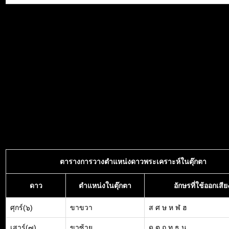
ตารางการวางตำแหน่งดาวพระเคราะห์ในตุ๊กตา
ดาว
ตำแหน่งในตุ๊กตา
อักษรที่ใช้ออกเสีย
ศุกร์(๖)
ขาขวา
ส ศ ษ ห ฬ ฮ
เสาร์(๗)
ขาซ้าย
ด ต ถ ท ธ น