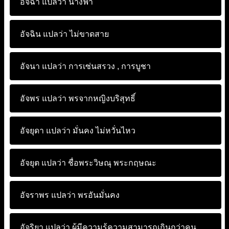
อัจฉา แปลว่า
นางฟ้า
อัจฉิน แปลว่า
ไม่ขาดสาย
อัจนา แปลว่า
การเซ่นสรวง , การบูชา
อัจพร แปลว่า
พรจากหญิงบริสุทธิ์
อัจยุดา แปลว่า
มั่นคง ไม่หวั่นไหว
อัจยุต แปลว่า
ชื่อพระวิษณุ พระกฤษณะ
อัจราพร แปลว่า
พรอันมั่นคง
อัจริยา แปลว่า
ผู้มีความรู้ความสามารถเกินกว่าคน