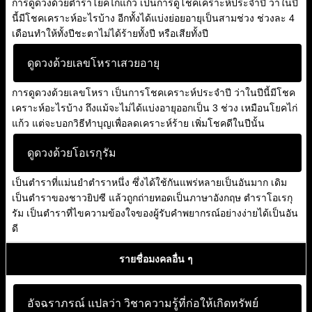
การดูดวงด้วยตำราโยคไก่แก้ว เป็นการดูโชคเคราะห์ประจำปี ว่าในปี
นี้มีโชคเคราะห์อะไรบ้าง อีกทั้งได้แบ่งย่อยอายุเป็นสามช่วง ช่วงละ 4
เดือนทำให้ทั้งปีชะตาไม่ได้ร้ายทั้งปี หรือเสียทั้งปี
ดูดวงด้วยเลขโหราเสวยอายุ
การดูดวงด้วยเลขโหรา เป็นการโชคเคราะห์ประจำปี ว่าในปีนี้มีโชค
เคราะห์อะไรบ้าง ถึงแม้จะไม่ได้แบ่งอายุออกเป็น 3 ช่วง เหมือนโยคไก่
แก้ว แต่จะบอกวิธีทำบุญเพื่อลดเคราะห์ร้าย เพิ่มโชคดีในปีนั้น
ดูดวงด้วยโอเรกุรัม
เป็นตำราที่แม่นยำตำราหนึ่ง ซึ่งได้ใช้กันแพร่หลายเป็นอันมาก เดิม
เป็นตำราของชาวยิปซี แล้วถูกถ่ายทอดเป็นภาษาอังกฤษ ตำราโอเรกุ
รัม เป็นตำราที่ไขความข้องใจของผู้รับคำพยากรณ์อย่างง่ายได้เป็นอัน
ดี
รายชื่อมงคลอื่น ๆ
อัจฉราภรณ์ แปลว่า
วิชาความรู้ที่ก่อให้เกิดทรัพย์