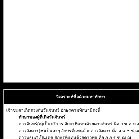
วิเคราะห์ชื่อด้วยมหาทักษา
เจ้าชะตาเกิดตรงกับวันจันทร์ อักษรตามทักษามีดังนี้
ทักษาของผู้ที่เกิดวันจันทร์
ดาวจันทร์(๒)เป็นบริวาร อักษรที่แทนด้วยดาวจันทร์ คือ ก ข ค ฆ ง
ดาวอังคาร(๓)เป็นอายุ อักษรที่แทนด้วยดาวอังคาร คือ จ ฉ ช ซ 
ดาวพุธ(๔)เป็นเดช อักษรที่แทนด้วยดาวพุธ คือ ฎ ฏ ฐ ฑ ฒ ณ