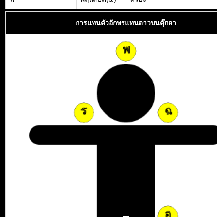
การแทนตัวอักษรแทนดาวบนตุ๊กตา