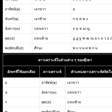
อาทิตย์(๑)
เอวขวา
อ
จันทร์(๒)
เอวซ้าย
ก ข ค ฆ ง
อังคาร(๓)
แขนขวา
จ ฉ ช ฌ ญ
พุธ(๔)
แขนซ้าย
ฎ ฏ ฐ ฑ ฒ ณ ย ร ล ว ฤ 
พฤหัสบดี(๕)
ศีรษะ
พ บ ป ผ ฝ ฟ ภ ม
ดาวเคราะห์ในส่วนต่าง ๆ ของตุ๊กตา
อักษรที่ใช้ออกเสียง
ดาวเคราะห์
ตำแหน่งดาวเคราะห์สถิตใน
อ
อาทิตย์(๑)
เอวขวา
ฉ
อังคาร(๓)
แขนขวา
ร
พุธ(๔)
แขนซ้าย
พ
พฤหัสบดี(๕)
ศีรษะ