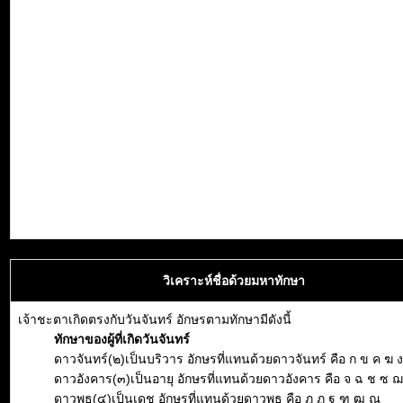
วิเคราะห์ชื่อด้วยมหาทักษา
เจ้าชะตาเกิดตรงกับวันจันทร์ อักษรตามทักษามีดังนี้
ทักษาของผู้ที่เกิดวันจันทร์
ดาวจันทร์(๒)เป็นบริวาร อักษรที่แทนด้วยดาวจันทร์ คือ ก ข ค ฆ ง
ดาวอังคาร(๓)เป็นอายุ อักษรที่แทนด้วยดาวอังคาร คือ จ ฉ ช ซ 
ดาวพุธ(๔)เป็นเดช อักษรที่แทนด้วยดาวพุธ คือ ฎ ฏ ฐ ฑ ฒ ณ