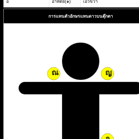
อ
อาทิตย์(๑)
เอวขวา
การแทนตัวอักษรแทนดาวบนตุ๊กตา