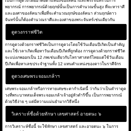
เป็นการดูดวงโดยอาศัยตำแหน่งของลัคนาและพระจันทร์ในการ
พยากรณ์ การพยากรณ์ด้วยฤกษ์นั้นเป็นการคำนวณขั้นสูง ที่จะหาราศี
และองศาของลัคนาเพื่อที่จะคำนวณฤกษ์ของลัคนา ส่วนฤกษ์ดาว
จันทร์นั้นก็ต้องคำนวณราศีและองศาของพระจันทร์เช่นเดียวกัน
ดูดวงกราฟชีวิต
การดูดวงด้วยกราฟชีวิตเป็นการดูดวงโดยใช้วันเดือนปีเกิดเป็นสำคัญ
และใช้เวลาเกิดเพื่อหาวันเดือนปีเกิดที่ถูกต้อง การดูดวงด้วยกราฟชีวิต
จะแบ่งภพออกเป็น 12 ภพเช่นเดียวกับโหราศาสตร์ไทยแต่ใช้วันเดือน
ปีเกิดเพื่อหาเลขประจำฐานทั้ง 12 แทนตำแหน่งของดาวในราศีจักร
ดูดวงเศษพระจอมเกล้าฯ
เศษพระจอมเกล้าหรือการทายเศษชะตากำเนิดนี้ ว่ากันว่าเป็นตำราดูด
วงที่พระบาทสมเด็จพระจอมเกล้าเจ้าอยู่หัวดำริขึ้น เป็นการพยากรณ์
ด้วยวิธีง่าย ๆ แต่มีความแม่นยำมากวิธีหนึ่ง
วิเคราะห์ชื่อด้วยทักษา เลขศาสตร์ อายตนะ ๖
การวิเคราะห์ชื่อนี้ จะใช้ทักษา เลขศาสตร์ และอายตนะ ๖ ในการ