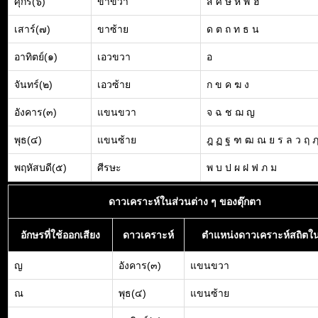
ศุกร์(๖)
ขาขวา
ส ศ ษ ห ฬ ฮ
เสาร์(๗)
ขาซ้าย
ด ต ถ ท ธ น
อาทิตย์(๑)
เอวขวา
อ
จันทร์(๒)
เอวซ้าย
ก ข ค ฆ ง
อังคาร(๓)
แขนขวา
จ ฉ ช ฌ ญ
พุธ(๔)
แขนซ้าย
ฎ ฏ ฐ ฑ ฒ ณ ย ร ล ว ฤ 
พฤหัสบดี(๕)
ศีรษะ
พ บ ป ผ ฝ ฟ ภ ม
ดาวเคราะห์ในส่วนต่าง ๆ ของตุ๊กตา
อักษรที่ใช้ออกเสียง
ดาวเคราะห์
ตำแหน่งดาวเคราะห์สถิตใน
ญ
อังคาร(๓)
แขนขวา
ณ
พุธ(๔)
แขนซ้าย