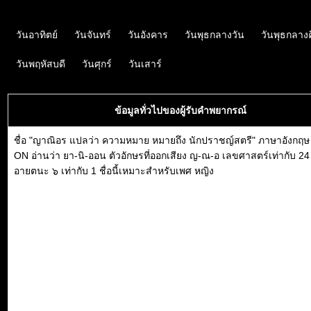
วันอาทิตย์
วันจันทร์
วันอังคาร
วันพุธกลางวัน
วันพุธกลาง
วันพฤหัสบดี
วันศุกร์
วันเสาร์
ข้อมูลทั่วไปของผู้รับคำพยากรณ์
ชื่อ "ญาณิอร แปลว่า ความหมาย หมายถึง นักปราชญ์สตรี" ภาษาอังกฤษ
ON อ่านว่า ยา-นิ-ออน ตัวอักษรที่ออกเสียง ญ-ณ-อ เลขศาสตร์เท่ากับ 24
อายตนะ ๖ เท่ากับ 1 ชื่อนี้เหมาะสำหรับเพศ หญิง