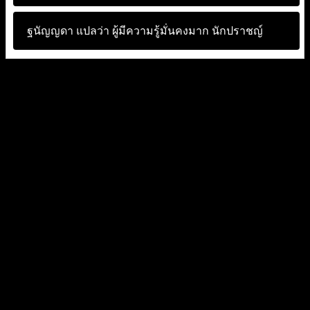
ฐนัญญดา แปลว่า
ผู้มีความรู้มั่นคงมาก นักปราชญ์