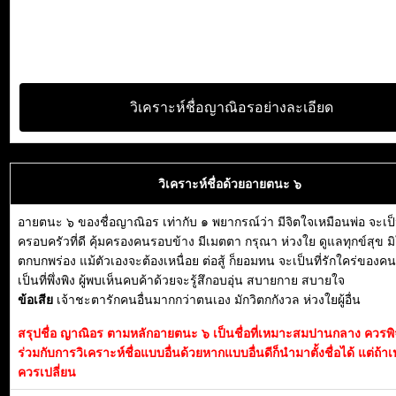
วิเคราะห์ชื่อญาณิอรอย่างละเอียด
วิเคราะห์ชื่อด้วยอายตนะ ๖
อายตนะ ๖ ของชื่อญาณิอร เท่ากับ ๑ พยากรณ์ว่า มีจิตใจเหมือนพ่อ จะเป็
ครอบครัวที่ดี คุ้มครองคนรอบข้าง มีเมตตา กรุณา ห่วงใย ดูแลทุกข์สุข ม
ตกบกพร่อง แม้ตัวเองจะต้องเหนื่อย ต่อสู้ ก็ยอมทน จะเป็นที่รักใคร่ของค
เป็นที่พึ่งพิง ผู้พบเห็นคบค้าด้วยจะรู้สึกอบอุ่น สบายกาย สบายใจ
ข้อเสีย
เจ้าชะตารักคนอื่นมากกว่าตนเอง มักวิตกกังวล ห่วงใยผู้อื่น
สรุปชื่อ ญาณิอร ตามหลักอายตนะ ๖ เป็นชื่อที่เหมาะสมปานกลาง ควร
ร่วมกับการวิเคราะห์ชื่อแบบอื่นด้วยหากแบบอื่นดีก็นำมาตั้งชื่อได้ แต่ถ้าเ
ควรเปลี่ยน