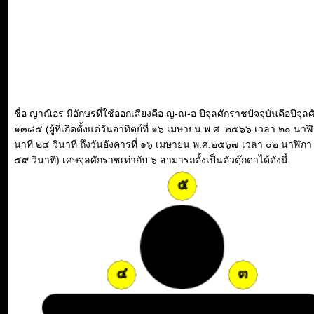
ชื่อ ญาณิอร มีอักษรที่ใช้ออกเสียงคือ ญ-ณ-อ ปีจุลศักราชปัจจุบันคือปีจุล
๑๓๘๕ (ผู้ที่เกิดตั้งแต่วันอาทิตย์ที่ ๑๖ เมษายน พ.ศ. ๒๕๖๖ เวลา ๒๐ นาฬ
นาที ๒๔ วินาที ถึงวันอังคารที่ ๑๖ เมษายน พ.ศ.๒๕๖๗ เวลา ๐๒ นาฬิกา
๕๙ วินาที) เศษจุลศักราชเท่ากับ ๖ สามารถตั้งเป็นตัวตุ๊กตาได้ดังนี้