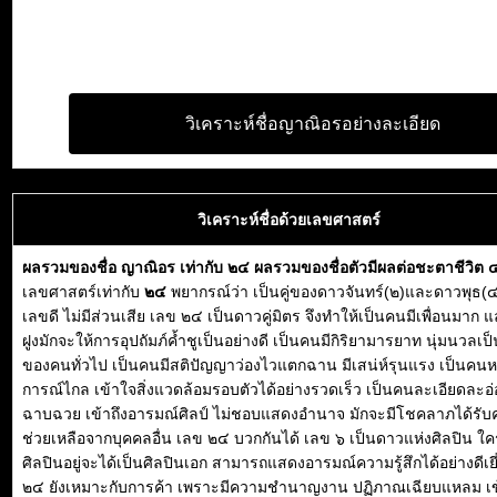
วิเคราะห์ชื่อญาณิอรอย่างละเอียด
วิเคราะห์ชื่อด้วยเลขศาสตร์
ผลรวมของชื่อ ญาณิอร เท่ากับ ๒๔ ผลรวมของชื่อตัวมีผลต่อชะตาชีวิต
เลขศาสตร์เท่ากับ
๒๔
พยากรณ์ว่า เป็นคู่ของดาวจันทร์(๒)และดาวพุธ(๔
เลขดี ไม่มีส่วนเสีย เลข ๒๔ เป็นดาวคู่มิตร จึงทำให้เป็นคนมีเพื่อนมาก แ
ฝูงมักจะให้การอุปถัมภ์ค้ำชูเป็นอย่างดี เป็นคนมีกิริยามารยาท นุ่มนวลเป็น
ของคนทั่วไป เป็นคนมีสติปัญญาว่องไวแตกฉาน มีเสน่ห์รุนแรง เป็นคนหยั่
การณ์ไกล เข้าใจสิ่งแวดล้อมรอบตัวได้อย่างรวดเร็ว เป็นคนละเอียดละอ่
ฉาบฉวย เข้าถึงอารมณ์ศิลป์ ไม่ชอบแสดงอำนาจ มักจะมีโชคลาภได้รั
ช่วยเหลือจากบุคคลอื่น เลข ๒๔ บวกกันได้ เลข ๖ เป็นดาวแห่งศิลปิน ใคร
ศิลปินอยู่จะได้เป็นศิลปินเอก สามารถแสดงอารมณ์ความรู้สึกได้อย่างดีเย
๒๔ ยังเหมาะกับการค้า เพราะมีความชำนาญงาน ปฏิภาณเฉียบแหลม เข