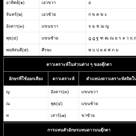
อาทิตย์(๑)
เอวขวา
อ
จันทร์(๒)
เอวซ้าย
ก ข ค ฆ ง
อังคาร(๓)
แขนขวา
จ ฉ ช ฌ ญ
พุธ(๔)
แขนซ้าย
ฎ ฏ ฐ ฑ ฒ ณ ย ร ล ว ฤ 
พฤหัสบดี(๕)
ศีรษะ
พ บ ป ผ ฝ ฟ ภ ม
ดาวเคราะห์ในส่วนต่าง ๆ ของตุ๊กตา
อักษรที่ใช้ออกเสียง
ดาวเคราะห์
ตำแหน่งดาวเคราะห์สถิตใน
ญ
อังคาร(๓)
แขนขวา
ณ
พุธ(๔)
แขนซ้าย
ท
เสาร์(๗)
ขาซ้าย
การแทนตัวอักษรแทนดาวบนตุ๊กตา