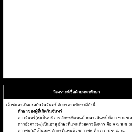
วิเคราะห์ชื่อด้วยมหาทักษา
เจ้าชะตาเกิดตรงกับวันจันทร์ อักษรตามทักษามีดังนี้
ทักษาของผู้ที่เกิดวันจันทร์
ดาวจันทร์(๒)เป็นบริวาร อักษรที่แทนด้วยดาวจันทร์ คือ ก ข ค ฆ ง
ดาวอังคาร(๓)เป็นอายุ อักษรที่แทนด้วยดาวอังคาร คือ จ ฉ ช ซ 
ดาวพุธ(๔)เป็นเดช อักษรที่แทนด้วยดาวพุธ คือ ฎ ฏ ฐ ฑ ฒ ณ