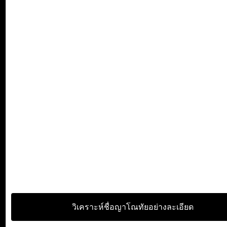
วิเคราะห์ชื่อญาโณทัยอย่างละเอียด