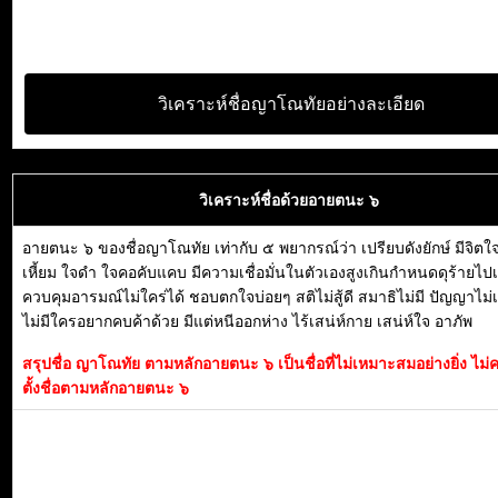
วิเคราะห์ชื่อญาโณทัยอย่างละเอียด
วิเคราะห์ชื่อด้วยอายตนะ ๖
อายตนะ ๖ ของชื่อญาโณทัย เท่ากับ ๕ พยากรณ์ว่า เปรียบดังยักษ์ มีจิต
เหี้ยม ใจดำ ใจคอคับแคบ มีความเชื่อมั่นในตัวเองสูงเกินกำหนดดุร้ายไปเ
ควบคุมอารมณ์ไม่ใคร่ได้ ชอบตกใจบ่อยๆ สติไม่สู้ดี สมาธิไม่มี ปัญญาไม่เก
ไม่มีใครอยากคบค้าด้วย มีแต่หนีออกห่าง ไร้เสน่ห์กาย เสน่ห์ใจ อาภัพ
สรุปชื่อ ญาโณทัย ตามหลักอายตนะ ๖ เป็นชื่อที่ไม่เหมาะสมอย่างยิ่ง ไ
ตั้งชื่อตามหลักอายตนะ ๖