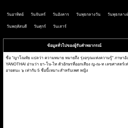
วันอาทิตย์
วันจันทร์
วันอังคาร
วันพุธกลางวัน
วันพุธกลาง
วันพฤหัสบดี
วันศุกร์
วันเสาร์
ข้อมูลทั่วไปของผู้รับคำพยากรณ์
ชื่อ "ญาโณทัย แปลว่า ความหมาย หมายถึง รุ่งอรุณแห่งความรู้" ภาษาอ
YANOTHAI อ่านว่า ยา-โน-ไท ตัวอักษรที่ออกเสียง ญ-ณ-ท เลขศาสตร์เท่
อายตนะ ๖ เท่ากับ 5 ชื่อนี้เหมาะสำหรับเพศ หญิง