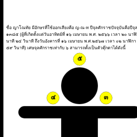
ชื่อ ญาโณทัย มีอักษรที่ใช้ออกเสียงคือ ญ-ณ-ท ปีจุลศักราชปัจจุบันคือปีจ
๑๓๘๕ (ผู้ที่เกิดตั้งแต่วันอาทิตย์ที่ ๑๖ เมษายน พ.ศ. ๒๕๖๖ เวลา ๒๐ นาฬ
นาที ๒๔ วินาที ถึงวันอังคารที่ ๑๖ เมษายน พ.ศ.๒๕๖๗ เวลา ๐๒ นาฬิกา
๕๙ วินาที) เศษจุลศักราชเท่ากับ ๖ สามารถตั้งเป็นตัวตุ๊กตาได้ดังนี้