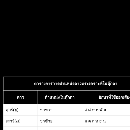
ตารางการวางตำแหน่งดาวพระเคราะห์ในตุ๊กตา
ดาว
ตำแหน่งในตุ๊กตา
อักษรที่ใช้ออกเสีย
ศุกร์(๖)
ขาขวา
ส ศ ษ ห ฬ ฮ
เสาร์(๗)
ขาซ้าย
ด ต ถ ท ธ น