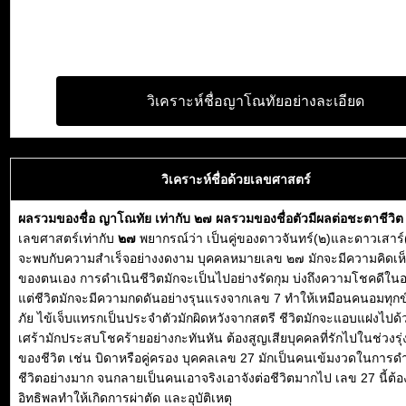
วิเคราะห์ชื่อญาโณทัยอย่างละเอียด
วิเคราะห์ชื่อด้วยเลขศาสตร์
ผลรวมของชื่อ ญาโณทัย เท่ากับ ๒๗ ผลรวมของชื่อตัวมีผลต่อชะตาชีวิ
เลขศาสตร์เท่ากับ
๒๗
พยากรณ์ว่า เป็นคู่ของดาวจันทร์(๒)และดาวเสาร์(
จะพบกับความสำเร็จอย่างงดงาม บุคคลหมายเลข ๒๗ มักจะมีความคิดเห็
ของตนเอง การดำเนินชีวิตมักจะเป็นไปอย่างรัดกุม บ่งถึงความโชคดีใ
แต่ชีวิตมักจะมีความกดดันอย่างรุนแรงจากเลข 7 ทำให้เหมือนคนอมทุกข
ภัย ไข้เจ็บแทรกเป็นประจำตัวมักผิดหวังจากสตรี ชีวิตมักจะแอบแฝงไปด
เศร้ามักประสบโชคร้ายอย่างกะทันหัน ต้องสูญเสียบุคคลที่รักไปในช่วงรุ่ง
ของชีวิต เช่น บิดาหรือคู่ครอง บุคคลเลข 27 มักเป็นคนเข้มงวดในการด
ชีวิตอย่างมาก จนกลายเป็นคนเอาจริงเอาจังต่อชีวิตมากไป เลข 27 นี้ต้อ
อิทธิพลทำให้เกิดการผ่าตัด และอุบัติเหตุ