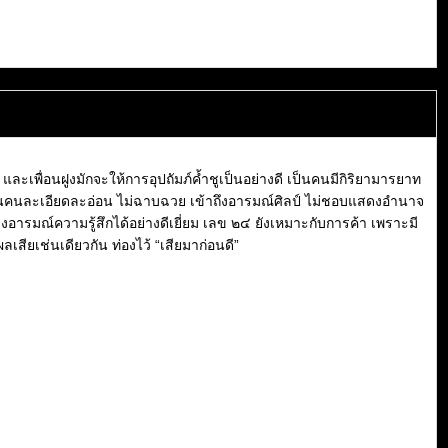
และเพื่อนฝูงมักจะให้การอุปถัมภ์ค้ำชูเป็นอย่างดี เป็นคนมีกิริยามารยาท
 เป็นคนละเอียดละอ่อน ไม่ฉาบฉวย เข้าถึงอารมณ์ศิลป์ ไม่ชอบแสดงอำนาจ
อารมณ์ความรู้สึกได้อย่างดีเยี่ยม เลข ๒๔ ยังเหมาะกับการค้า เพราะมี
เสียเช่นเดียวกัน ท่องไว้ “เสียมาก่อนดี”