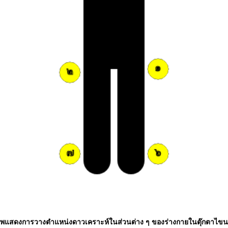
พแสดงการวางตำแหน่งดาวเคราะห์ในส่วนต่าง ๆ ของร่างกายในตุ๊กตาไข