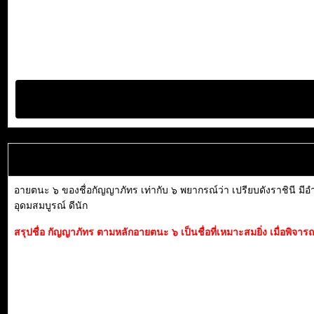
อายตนะ ๖ ของชื่อกัญญาภัทร เท่ากับ ๖ พยากรณ์ว่า เปรียบดังราชินี มีอำ
อุดมสมบูรณ์ ดีนัก
สรุปชื่อ กัญญาภัทร ตามหลักอายตนะ ๖ เป็นชื่อที่เหมาะสมยิ่ง เมื่อพิ