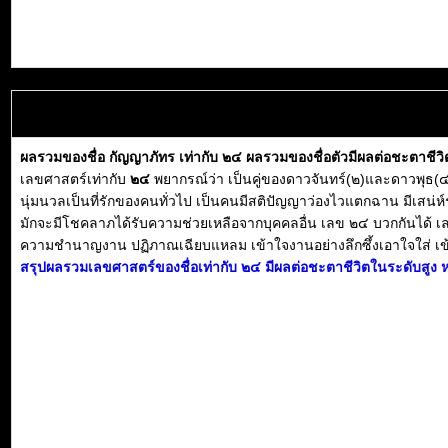
ผลรวมของชื่อ กัญญาภัทร เท่ากับ ๒๔ ผลรวมของชื่อตัวมีผลต่อชะตาชีว
เลขศาสตร์เท่ากับ
๒๔
พยากรณ์ว่า เป็นคู่ของดาวจันทร์(๒)และดาวพุธ(๔) เ
นุ่มนวลเป็นที่รักของคนทั่วไป เป็นคนมีสติปัญญาว่องไวแตกฉาน มีเสน่ห
มักจะมีโชคลาภได้รับความช่วยเหลือจากบุคคลอื่น เลข ๒๔ บวกกันได้ เลข 
ความชำนาญงาน ปฏิภาณเฉียบแหลม เข้าใจงานอย่างลึกซึ้งเอาใจใส่ เข้ากับใค
สรุปผลรวมเลขศาสตร์ของชื่อเท่ากับ ๒๔ มีผลต่อชะตาชีวิตในระดับสูง ห