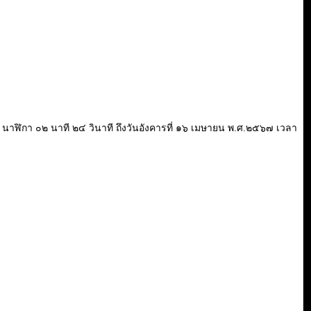
า ๒๐ นาฬิกา ๐๒ นาที ๒๔ วินาที ถึงวันอังคารที่ ๑๖ เมษายน พ.ศ.๒๕๖๗ เวลา