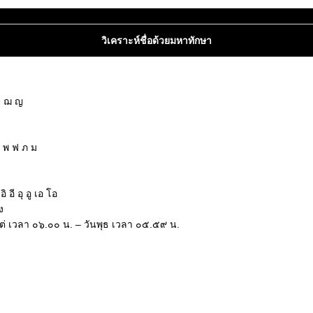
วิเคราะห์ชื่อด้วยมหาทักษา
ซ ฌ ญ
ฝ พ ฟ ภ ม
ฮ
อี อุ อู เอ โอ
ง
งแต่ เวลา ๐๖.๐๐ น. – วันพุธ เวลา ๐๕.๕๙ น.