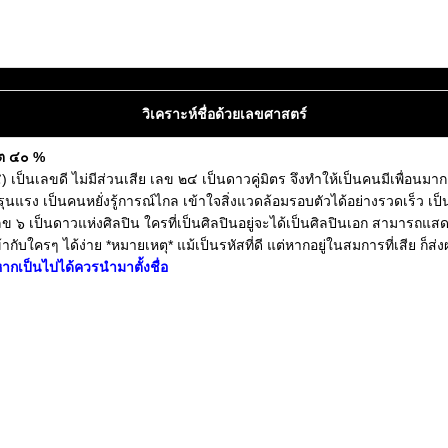
วิเคราะห์ชื่อด้วยเลขศาสตร์
ิต ๔๐ %
ป็นเลขดี ไม่มีส่วนเสีย เลข ๒๔ เป็นดาวคู่มิตร จึงทำให้เป็นคนมีเพื่อนมาก 
์รุนแรง เป็นคนหยั่งรู้การณ์ไกล เข้าใจสิ่งแวดล้อมรอบตัวได้อย่างรวดเร็ว
๖ เป็นดาวแห่งศิลปิน ใครที่เป็นศิลปินอยู่จะได้เป็นศิลปินเอก สามารถแสดง
รๆ ได้ง่าย *หมายเหตุ* แม้เป็นรหัสที่ดี แต่หากอยู่ในสมการที่เสีย ก็ส่งผล
ากเป็นไปได้ควรนำมาตั้งชื่อ