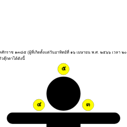
ปีจุลศักราช ๑๓๘๕ (ผู้ที่เกิดตั้งแต่วันอาทิตย์ที่ ๑๖ เมษายน พ.ศ. ๒๕๖๖ เวล
ตุ๊กตาได้ดังนี้