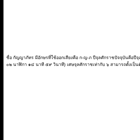
ชื่อ กัญญาภัทร มีอักษรที่ใช้ออกเสียงคือ ก-ญ-ภ ปีจุลศักราชปัจจุบันคือ
๐๒ นาฬิกา ๑๔ นาที ๕๙ วินาที) เศษจุลศักราชเท่ากับ ๖ สามารถตั้งเป็นตัว