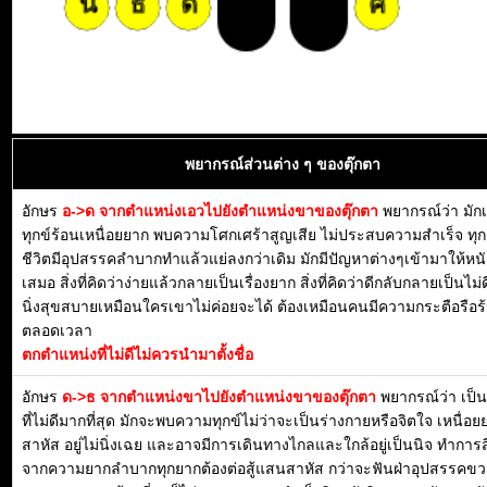
พยากรณ์ส่วนต่าง ๆ ของตุ๊กตา
อักษร
อ->ด จากตำแหน่งเอวไปยังตำแหน่งขาของตุ๊กตา
พยากรณ์ว่า มักเป
ทุกข์ร้อนเหนื่อยยาก พบความโศกเศร้าสูญเสีย ไม่ประสบความสำเร็จ ทุ
ชีวิตมีอุปสรรคลำบากทำแล้วแย่ลงกว่าเดิม มักมีปัญหาต่างๆเข้ามาให้หน
เสมอ สิ่งที่คิดว่าง่ายแล้วกลายเป็นเรื่องยาก สิ่งที่คิดว่าดีกลับกลายเป็นไม่ด
นิ่งสุขสบายเหมือนใครเขาไม่ค่อยจะได้ ต้องเหมือนคนมีความกระตือรือร้น
ตลอดเวลา
ตกตำแหน่งที่ไม่ดีไม่ควรนำมาตั้งชื่อ
อักษร
ด->ธ จากตำแหน่งขาไปยังตำแหน่งขาของตุ๊กตา
พยากรณ์ว่า เป็
ที่ไม่ดีมากที่สุด มักจะพบความทุกข์ไม่ว่าจะเป็นร่างกายหรือจิตใจ เหนื่
สาหัส อยู่ไม่นิ่งเฉย และอาจมีการเดินทางไกลและใกล้อยู่เป็นนิจ ทำการสิ่
จากความยากลำบากทุกยากต้องต่อสู้แสนสาหัส กว่าจะฟันฝ่าอุปสรรค