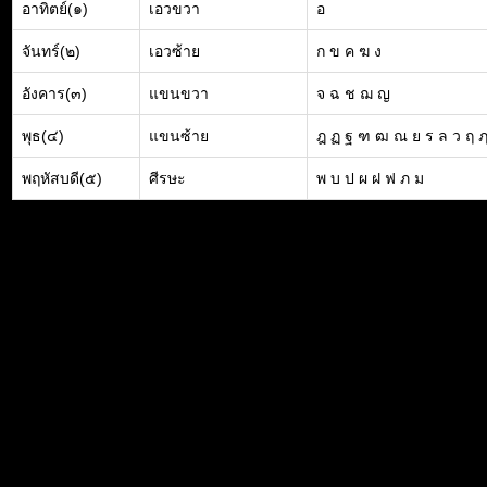
อาทิตย์(๑)
เอวขวา
อ
จันทร์(๒)
เอวซ้าย
ก ข ค ฆ ง
อังคาร(๓)
แขนขวา
จ ฉ ช ฌ ญ
พุธ(๔)
แขนซ้าย
ฎ ฏ ฐ ฑ ฒ ณ ย ร ล ว ฤ 
พฤหัสบดี(๕)
ศีรษะ
พ บ ป ผ ฝ ฟ ภ ม