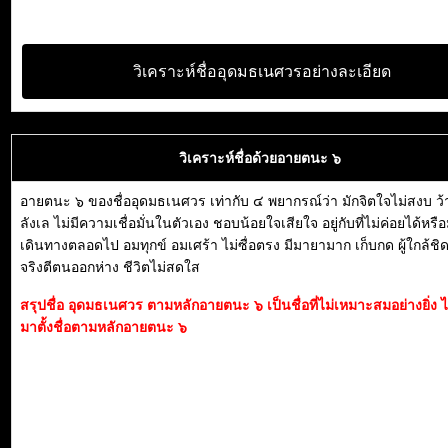
วิเคราะห์ชื่ออุดมธเนศวรอย่างละเอียด
วิเคราะห์ชื่อด้วยอายตนะ ๖
อายตนะ ๖ ของชื่ออุดมธเนศวร เท่ากับ ๔ พยากรณ์ว่า มักจิตใจไม่สงบ ว้า
ลังเล ไม่มีความเชื่อมั่นในตัวเอง ชอบน้อยใจเสียใจ อยู่กับที่ไม่ค่อยได้หร
เดินทางตลอดไป อมทุกข์ อมเศร้า ไม่ซื่อตรง มีมายามาก เก็บกด ผู้ใกล้ชิด
จริงตีตนออกห่าง ชีวิตไม่สดใส
สรุปชื่อ อุดมธเนศวร ตามหลักอายตนะ ๖ เป็นชื่อที่ไม่เหมาะสมอย่างยิ่ง
มาตั้งชื่อตามหลักอายตนะ ๖