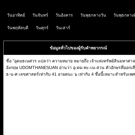
วันอาทิตย์
วันจันทร์
วันอังคาร
วันพุธกลางวัน
วันพุธกลาง
วันพฤหัสบดี
วันศุกร์
วันเสาร์
ข้อมูลทั่วไปของผู้รับคำพยากรณ์
ชื่อ "อุดมธเนศวร แปลว่า ความหมาย หมายถึง เจ้าแห่งทรัพย์สินมหาศา
อังกฤษ UDOMTHANESUAN อ่านว่า อุ-ดม-ทะ-เน-สวน ตัวอักษรที่ออกเสี
ธ-น-ศ เลขศาสตร์เท่ากับ 41 อายตนะ ๖ เท่ากับ 4 ชื่อนี้เหมาะสำหรับเพ