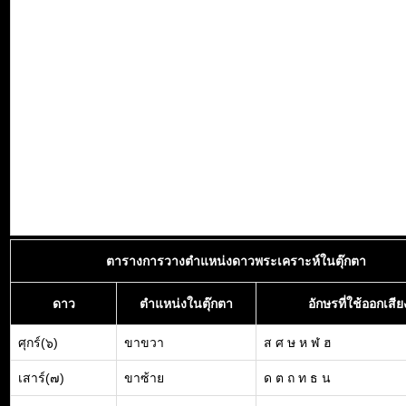
ตารางการวางตำแหน่งดาวพระเคราะห์ในตุ๊กตา
ดาว
ตำแหน่งในตุ๊กตา
อักษรที่ใช้ออกเสีย
ศุกร์(๖)
ขาขวา
ส ศ ษ ห ฬ ฮ
เสาร์(๗)
ขาซ้าย
ด ต ถ ท ธ น