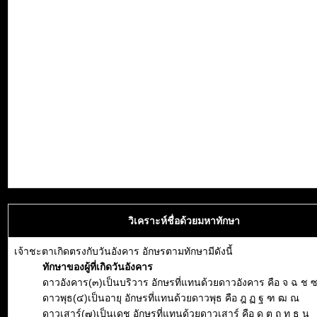
วิเคราะห์ชื่อด้วยมหาทักษา
เจ้าชะตาเกิดตรงกับวันอังคาร อักษรตามทักษามีดังนี้
ทักษาของผู้ที่เกิดวันอังคาร
ดาวอังคาร(๓)เป็นบริวาร อักษรที่แทนด้วยดาวอังคาร คือ จ ฉ ช 
ดาวพุธ(๔)เป็นอายุ อักษรที่แทนด้วยดาวพุธ คือ ฎ ฏ ฐ ฑ ฒ ณ
ดาวเสาร์(๗)เป็นเดช อักษรที่แทนด้วยดาวเสาร์ คือ ด ต ถ ท ธ น