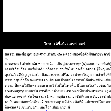
วิเคราะห์ชื่อด้วยเลขศาสตร์
ผลรวมของชื่อ อุดมธเนศวร เท่ากับ ๔๑ ผลรวมของชื่อตัวมีผลต่อชะตาชี
%
เลขศาสตร์เท่ากับ
๔๑
พยากรณ์ว่า เป็นคู่ของดาวพุธ(๔)และดาวอาทิตย์(
เลขดีเกือบร้อยเปอร์เซ็นต์ บ่งถึงความสำเร็จในชีวิตเป็นอย่างดี ผู้ใหญ่มัก
อุปถัมภ์ สติปัญญาว่องไว มีสมองปราดเปรื่อง จะนำพาไปสู่ความสำเร็จที่ยิ
ความสุขุมล้ำลึก ตั้งแต่วัยเด็ก เป็นคนเข้ากับมิตรสหายได้อย่างสนิท แต่
ความเป็นคนใฝ่ฝันทะเยอทะยานไว้ไม่ให้ใครเห็น มีโอกาสไปเกี่ยวข้องกั
ประเทศทุกรูปแบบเช่น การศึกษาต่างประเทศ ท่องเที่ยวต่างประเทศ อยู่
กับคนต่างชาติ สนใจธรรมะรักความยุติธรรม อาชีพที่เหมาะคือประชาสัม
พบกับคนแปลกหน้าถึงจะดี *หมายเหตุ* แม้เป็นรหัสที่ดี แต่หากอยู่ในสมการ
ก็ส่งผลเสียเช่นเดียวกัน ท่องไว้ “เสียมาก่อนดี”