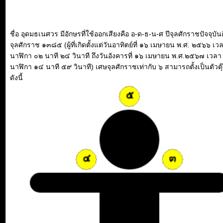
ชื่อ อุดมธเนศวร มีอักษรที่ใช้ออกเสียงคือ อ-ด-ธ-น-ศ ปีจุลศักราชปัจจุบันค
จุลศักราช ๑๓๘๕ (ผู้ที่เกิดตั้งแต่วันอาทิตย์ที่ ๑๖ เมษายน พ.ศ. ๒๕๖๖ เว
นาฬิกา ๐๒ นาที ๒๔ วินาที ถึงวันอังคารที่ ๑๖ เมษายน พ.ศ.๒๕๖๗ เวลา
นาฬิกา ๑๔ นาที ๕๙ วินาที) เศษจุลศักราชเท่ากับ ๖ สามารถตั้งเป็นตัวตุ
ดังนี้