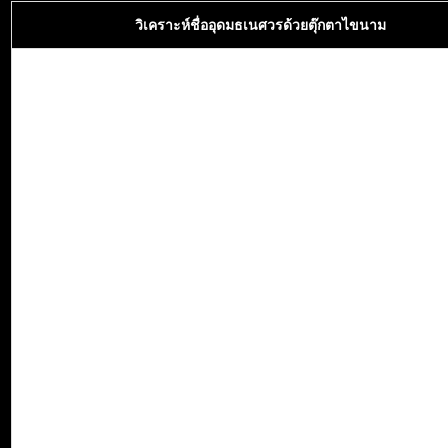
วิเคราะห์ชื่ออุดมธเนศวรด้วยตุ๊กตาไขนาม