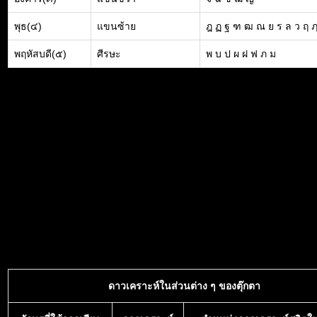
พุธ(๔)
แขนซ้าย
ฎ ฏ ฐ ฑ ฒ ณ ย ร ล ว ฤ 
พฤหัสบดี(๕)
ศีรษะ
พ บ ป ผ ฝ ฟ ภ ม
ดาวเคราะห์ในส่วนต่าง ๆ ของตุ๊กตา