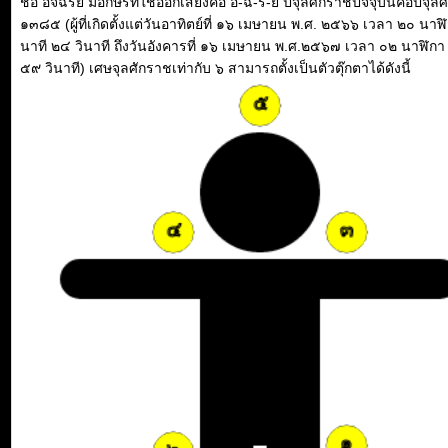
ชื่อ อัจฉริย มีอักษรที่ใช้ออกเสียงคือ อ-ฉ-ร-ย ปีจุลศักราชปัจจุบันคือปีจุล
๑๓๘๕ (ผู้ที่เกิดตั้งแต่วันอาทิตย์ที่ ๑๖ เมษายน พ.ศ. ๒๕๖๖ เวลา ๒๐ นาฬ
นาที ๒๔ วินาที ถึงวันอังคารที่ ๑๖ เมษายน พ.ศ.๒๕๖๗ เวลา ๐๒ นาฬิกา
๕๙ วินาที) เศษจุลศักราชเท่ากับ ๖ สามารถตั้งเป็นตัวตุ๊กตาได้ดังนี้