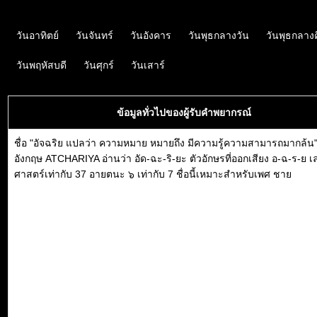
วันอาทิตย์
วันจันทร์
วันอังคาร
วันพุธกลางวัน
วันพุธกลาง
วันพฤหัสบดี
วันศุกร์
วันเสาร์
ข้อมูลทั่วไปของผู้รับคำพยากรณ์
ชื่อ "อัจฉริย แปลว่า ความหมาย หมายถึง มีความรู้ความสามารถมากล้น
อังกฤษ ATCHARIYA อ่านว่า อัด-ฉะ-ริ-ยะ ตัวอักษรที่ออกเสียง อ-ฉ-ร-ย 
ศาสตร์เท่ากับ 37 อายตนะ ๖ เท่ากับ 7 ชื่อนี้เหมาะสำหรับเพศ ชาย