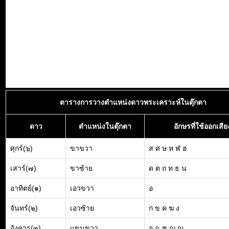
ตารางการวางตำแหน่งดาวพระเคราะห์ในตุ๊กตา
ดาว
ตำแหน่งในตุ๊กตา
อักษรที่ใช้ออกเสีย
ศุกร์(๖)
ขาขวา
ส ศ ษ ห ฬ ฮ
เสาร์(๗)
ขาซ้าย
ด ต ถ ท ธ น
อาทิตย์(๑)
เอวขวา
อ
จันทร์(๒)
เอวซ้าย
ก ข ค ฆ ง
อังคาร(๓)
แขนขวา
จ ฉ ช ฌ ญ