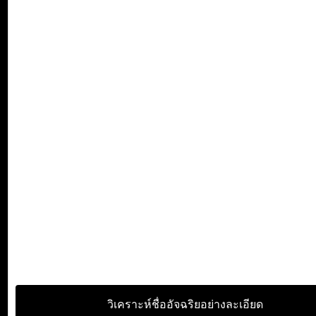
วิเคราะห์ชื่ออัจฉริยอย่างละเอียด