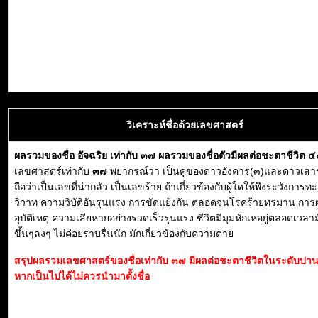
วิเคราะห์ชื่อด้วยเลขศาสตร์
ผลรวมของชื่อ อัจฉริย เท่ากับ ๓๗ ผลรวมของชื่อตัวมีผลต่อชะตาชีวิต 
เลขศาสตร์เท่ากับ
๓๗
พยากรณ์ว่า เป็นคู่ของดาวอังคาร(๓)และดาวเสาร
ถือว่าเป็นเลขที่น่ากลัว เป็นเลขร้าย ถ้าเกี่ยวข้องกับผู้ใดให้พึงระวังการท
วิวาท ความวิบัติอันรุนแรง การขัดแย้งกัน ตลอดจนโรคร้ายทรมาน การผ
อุบัติเหตุ ความเสียหายอย่างรวดเร็วรุนแรง ชีวิตมีมุมหักเหอยู่ตลอดเวลา
ขึ้นๆลงๆ ไม่ค่อยราบรื่นนัก มักเกี่ยวข้องกับความตาย
สรุปผลรวมเลขศาสตร์ของชื่อเท่ากับ ๓๗ มีผลต่อชะตาชีวิตในระดับปา
หากเป็นไปได้ไม่ควรนำมาตั้งชื่อ