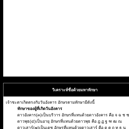
วิเคราะห์ชื่อด้วยมหาทักษา
เจ้าชะตาเกิดตรงกับวันอังคาร อักษรตามทักษามีดังนี้
ทักษาของผู้ที่เกิดวันอังคาร
ดาวอังคาร(๓)เป็นบริวาร อักษรที่แทนด้วยดาวอังคาร คือ จ ฉ ช 
ดาวพุธ(๔)เป็นอายุ อักษรที่แทนด้วยดาวพุธ คือ ฎ ฏ ฐ ฑ ฒ ณ
ดาวเสาร์(๗)เป็นเดช อักษรที่แทนด้วยดาวเสาร์ คือ ด ต ถ ท ธ น