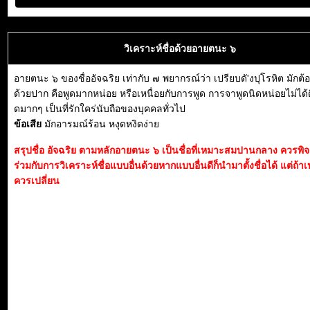
วิเคราะห์ชื่อด้วยอายตนะ ๖
อายตนะ ๖ ของชื่ออัจฉริย เท่ากับ ๗ พยากรณ์ว่า เปรียบดั'งปุโรหิต มักต
ด้วยปาก คือพูดมากหน่อย หรือเหนื่อยกับการพูด การจาพูดนิดหน่อยไม่ได้ดี
ดมากๆ เป็นที่รักใคร่นับถือของบุคคลทั่วไป
ข้อเสีย
มักอารมณ์ร้อน หงุดหงิดง่าย
สรุปชื่อ อัจฉริย ตามหลักอายตนะ ๖ เป็นชื่อที่เหมาะสมปานกลาง ควรพ
ร่วมกับการวิเคราะห์ชื่อแบบอื่นด้วยหากแบบอื่นดีก็นำมาตั้งชื่อได้ แต่ถ้าเ
ควรเปลี่ยน