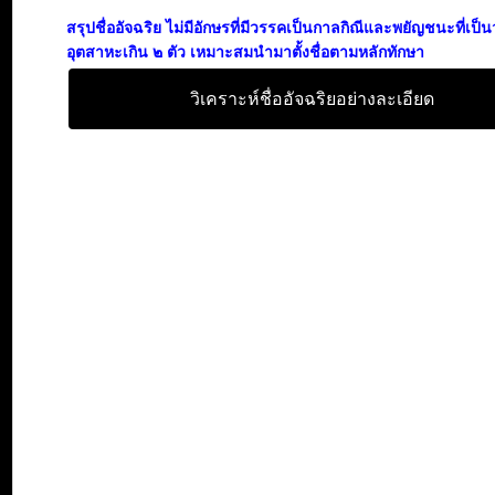
สรุปชื่ออัจฉริย ไม่มีอักษรที่มีวรรคเป็นกาลกิณีและพยัญชนะที่เป็
อุตสาหะเกิน ๒ ตัว เหมาะสมนำมาตั้งชื่อตามหลักทักษา
วิเคราะห์ชื่ออัจฉริยอย่างละเอียด