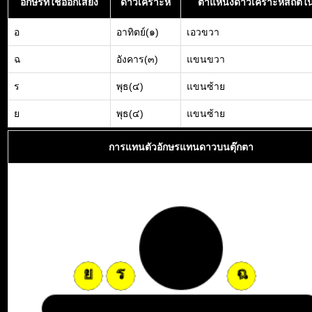
อักษรที่ใช้ออกเสียง
ดาวเคราะห์
ตำแหน่งดาวเคราะห์สถิตใน
อ
อาทิตย์(๑)
เอวขวา
ฉ
อังคาร(๓)
แขนขวา
ร
พุธ(๔)
แขนซ้าย
ย
พุธ(๔)
แขนซ้าย
การแทนตัวอักษรแทนดาวบนตุ๊กตา