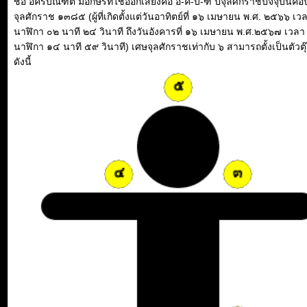
ชื่อ อัครบัณฑิต มีอักษรที่ใช้ออกเสียงคือ อ-ค-บ-ฑ ปีจุลศักราชปัจจุบันคือป
จุลศักราช ๑๓๘๕ (ผู้ที่เกิดตั้งแต่วันอาทิตย์ที่ ๑๖ เมษายน พ.ศ. ๒๕๖๖ เว
นาฬิกา ๐๒ นาที ๒๔ วินาที ถึงวันอังคารที่ ๑๖ เมษายน พ.ศ.๒๕๖๗ เวลา
นาฬิกา ๑๔ นาที ๕๙ วินาที) เศษจุลศักราชเท่ากับ ๖ สามารถตั้งเป็นตัวตุ
ดังนี้