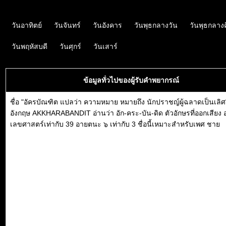
วันอาทิตย์
วันจันทร์
วันอังคาร
วันพุธกลางวัน
วันพุธกลาง
วันพฤหัสบดี
วันศุกร์
วันเสาร์
ข้อมูลทั่วไปของผู้รับคำพยากรณ์
ชื่อ "อัครบัณฑิต แปลว่า ความหมาย หมายถึง นักปราชญ์ผู้ฉลาดเป็นเลิ
อังกฤษ AKKHARABANDIT อ่านว่า อัก-คระ-บัน-ดิด ตัวอักษรที่ออกเสียง
เลขศาสตร์เท่ากับ 39 อายตนะ ๖ เท่ากับ 3 ชื่อนี้เหมาะสำหรับเพศ ชาย