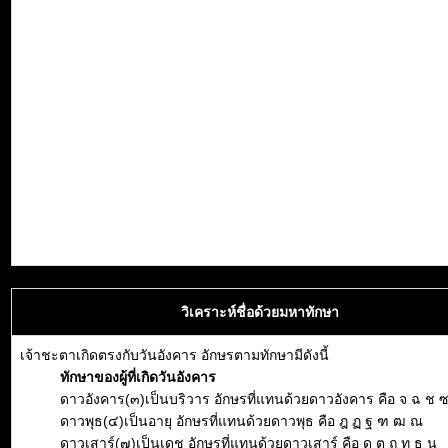
วิเคราะห์ชื่อด้วยมหาทักษา
เจ้าชะตาเกิดตรงกับวันอังคาร อักษรตามทักษามีดังนี้
ทักษาของผู้ที่เกิดวันอังคาร
ดาวอังคาร(๓)เป็นบริวาร อักษรที่แทนด้วยดาวอังคาร คือ จ ฉ ช 
ดาวพุธ(๔)เป็นอายุ อักษรที่แทนด้วยดาวพุธ คือ ฎ ฏ ฐ ฑ ฒ ณ
ดาวเสาร์(๗)เป็นเดช อักษรที่แทนด้วยดาวเสาร์ คือ ด ต ถ ท ธ น