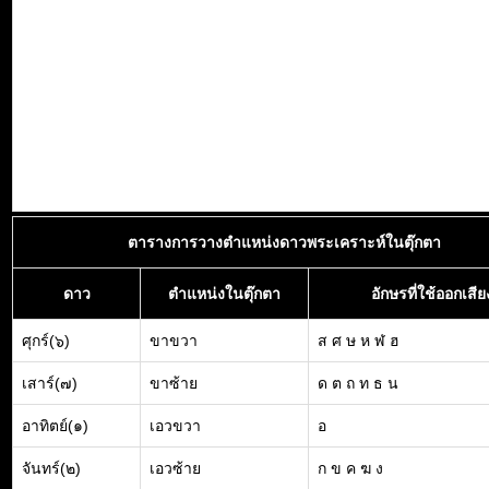
ตารางการวางตำแหน่งดาวพระเคราะห์ในตุ๊กตา
ดาว
ตำแหน่งในตุ๊กตา
อักษรที่ใช้ออกเสีย
ศุกร์(๖)
ขาขวา
ส ศ ษ ห ฬ ฮ
เสาร์(๗)
ขาซ้าย
ด ต ถ ท ธ น
อาทิตย์(๑)
เอวขวา
อ
จันทร์(๒)
เอวซ้าย
ก ข ค ฆ ง