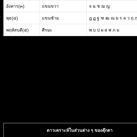
อังคาร(๓)
แขนขวา
จ ฉ ช ฌ ญ
พุธ(๔)
แขนซ้าย
ฎ ฏ ฐ ฑ ฒ ณ ย ร ล ว ฤ 
พฤหัสบดี(๕)
ศีรษะ
พ บ ป ผ ฝ ฟ ภ ม
ดาวเคราะห์ในส่วนต่าง ๆ ของตุ๊กตา