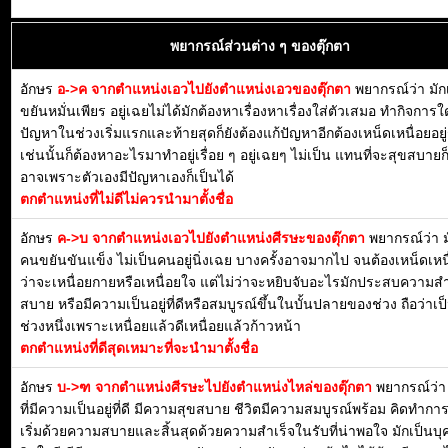
พยากรณ์ส่วนต่าง ๆ ของตุ๊กตา
อักษร
อ->ค จากตำแหน่งเอวไปยังตำแหน่งเอวของตุ๊กตา
พยากรณ์ว่า มักเป
ขยันหมั่นเพียร อยู่เฉยไม่ได้มักต้องหาเรื่องหาเรื่องใส่ตัวเสมอ ทำกิจการใ
ปัญหาในช่วงเริ่มแรกและท้ายสุดก็ยังต้องแก้ปัญหาอีกต้องเหน็ดเหนื่อยอยู่
เช่นนั้นก็ต้องหาอะไรมาทำอยู่เรื่อย ๆ อยู่เฉยๆ ไม่เป็น แทนที่จะสุขสบาย
อาจเพราะตัวเองมีปัญหาเองก็เป็นได้
ตกตำแหน่งที่ไม่ดีไม่ควรนำมาตั้งชื่อ
อักษร
ค->บ จากตำแหน่งเอวไปยังตำแหน่งศีรษะของตุ๊กตา
พยากรณ์ว่า ม
คนขยันขันแข็ง ไม่เป็นคนอยู่นิ่งเฉย บางครั้งอาจมากไป จนต้องเหน็ดเหนื
ว่าจะเหนื่อยกายหรือเหนื่อยใจ แต่ไม่ว่าจะหยิบจับอะไรมักประสบความสำ
สบาย หรือมีความเป็นอยู่ที่ดีหรือสมบูรณ์ขึ้นในบั้นปลายของช่วง ถือว่าเป็น
ช่วงหนึ่งเพราะเหนื่อยแล้วดีเหนื่อยแล้วก้าวหน้า
ตกตำแหน่งที่ดีสุดเหมาะที่จะนำมาตั้งชื่อ
อักษร
บ->ฑ จากตำแหน่งศีรษะไปยังตำแหน่งไหล่ของตุ๊กตา
พยากรณ์ว่า 
ที่มีความเป็นอยู่ที่ดี มีความสุขสบาย ชีวิตมีความสมบูรณ์พร้อม คิดทำการ
เริ่มด้วยความสบายและสิ้นสุดด้วยความสำเร็จในรับที่น่าพอใจ มักเป็นบุค