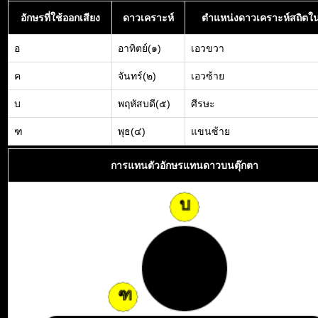
อักษรที่ใช้ออกเสียง
ดาวเคราะห์
ตำแหน่งดาวเคราะห์สถิตใน
อ
อาทิตย์(๑)
เอวขวา
ค
จันทร์(๒)
เอวซ้าย
บ
พฤหัสบดี(๕)
ศีรษะ
ฑ
พุธ(๔)
แขนซ้าย
การแทนตัวอักษรแทนดาวบนตุ๊กตา