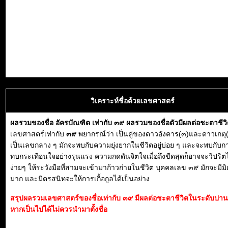
วิเคราะห์ชื่อด้วยเลขศาสตร์
ผลรวมของชื่อ อัครบัณฑิต เท่ากับ ๓๙ ผลรวมของชื่อตัวมีผลต่อชะตาชี
เลขศาสตร์เท่ากับ
๓๙
พยากรณ์ว่า เป็นคู่ของดาวอังคาร(๓)และดาวเกตุ(
เป็นเลขกลาง ๆ มักจะพบกับความยุ่งยากในชีวิตอยู่บ่อย ๆ และจะพบกับ
ทบกระเทือนใจอย่างรุนแรง ความกดดันจิตใจเมื่อถึงขีดสุดก็อาจจะวิปริต
ง่ายๆ ให้ระวังมือที่สามจะเข้ามาก้าวก่ายในชีวิต บุคคลเลข ๓๙ มักจะมี
มาก และมิตรสนิทจะให้การเกื้อกูลได้เป็นอย่าง
สรุปผลรวมเลขศาสตร์ของชื่อเท่ากับ ๓๙ มีผลต่อชะตาชีวิตในระดับปา
หากเป็นไปได้ไม่ควรนำมาตั้งชื่อ