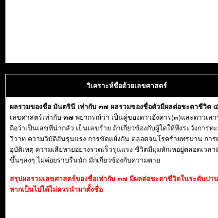
วิเคราะห์ชื่อด้วยเลขศาสตร์
ผลรวมของชื่อ มันตรินี เท่ากับ ๓๗ ผลรวมของชื่อตัวมีผลต่อชะตาชีวิต 
เลขศาสตร์เท่ากับ
๓๗
พยากรณ์ว่า เป็นคู่ของดาวอังคาร(๓)และดาวเสาร
ถือว่าเป็นเลขที่น่ากลัว เป็นเลขร้าย ถ้าเกี่ยวข้องกับผู้ใดให้พึงระวังการท
วิวาท ความวิบัติอันรุนแรง การขัดแย้งกัน ตลอดจนโรคร้ายทรมาน การผ
อุบัติเหตุ ความเสียหายอย่างรวดเร็วรุนแรง ชีวิตมีมุมหักเหอยู่ตลอดเวลา
ขึ้นๆลงๆ ไม่ค่อยราบรื่นนัก มักเกี่ยวข้องกับความตาย
สรุปผลรวมเลขศาสตร์ของชื่อเท่ากับ ๓๗ มีผลต่อชะตาชีวิตในระดับปา
หากเป็นไปได้ไม่ควรนำมาตั้งชื่อ