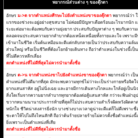
พยากรณ์ส่วนต่าง ๆ ของตุ๊กตา
อักษร
ม->ต จากตำแหน่งศีรษะไปยังตำแหน่งขาของตุ๊กตา
พยากรณ์ว่า 
แรกของช่วงจะอยู่อย่างสุขสบาย ไม่ค่อยมีปัญหาเดือดร้อนอะไรมากนัก แ
ระยะต่อมาจะต้องพบกับความยุ่งยาก ประสบกับปัญหาต่าง ๆ พบกับความส
ตลอดจนประสบความยากลำบากต้องเหน็ดเหนื่อยทั้งกายและใจ เพราะมี
เข้ามาในชีวิต เริ่มต้นเหมือนจะดีแต่กลับกลายเป็นว่าประสบกับความล้ม
ส่วนใหญ่ หรือเป็นชีวิตที่ต้องโยกย้ายเดินทาง ถือว่าตำแหน่งในช่วงนี้เป
ที่ไม่ดีควรหลีกเลี่ยง
ตกตำแหน่งที่ไม่ดีที่สุดไม่ควรนำมาตั้งชื่อ
อักษร
ต->น จากตำแหน่งขาไปยังตำแหน่งขาของตุ๊กตา
พยากรณ์ว่า เป็
ตำแหน่งที่ไม่ดีมากที่สุด มักจะพบความทุกข์ไม่ว่าจะเป็นร่างกายหรือจิตใจ
ยากแสนสาหัส อยู่ไม่นิ่งเฉย และอาจมีการเดินทางไกลและใกล้อยู่เป็นน
สิ่งใดเริ่มจากความยากลำบากทุกยากต้องต่อสู้แสนสาหัส กว่าจะฟันฝ่าอ
ขวากหนามนานาประการท้ายที่สุดก็ไม่ประสบความสำเร็จผิดหวังผิดคาด
หนักใจ ชีวิตน่าสงสารยิ่งนัก บางช่วงบางเวลาดูน่าจะดีแต่ก็ไม่ดีเพราะชื
ชะตาให้ไปไม่ถึงไหนสักที ถือว่าต้นร้ายปลายร้ายไม่ควรตั้งชื่อตำแหน่งนี้
ยิ่งเพราะเป็นตำแหน่งที่เสีย
ตกตำแหน่งที่ไม่ดีที่สุดไม่ควรนำมาตั้งชื่อ