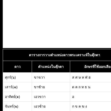
ตารางการวางตำแหน่งดาวพระเคราะห์ในตุ๊กตา
ดาว
ตำแหน่งในตุ๊กตา
อักษรที่ใช้ออกเสีย
ศุกร์(๖)
ขาขวา
ส ศ ษ ห ฬ ฮ
เสาร์(๗)
ขาซ้าย
ด ต ถ ท ธ น
อาทิตย์(๑)
เอวขวา
อ
จันทร์(๒)
เอวซ้าย
ก ข ค ฆ ง