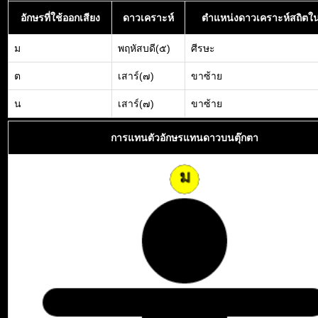
อักษรที่ใช้ออกเสียง
ดาวเคราะห์
ตำแหน่งดาวเคราะห์สถิตใน
ม
พฤหัสบดี(๕)
ศีรษะ
ต
เสาร์(๗)
ขาซ้าย
น
เสาร์(๗)
ขาซ้าย
การแทนตัวอักษรแทนดาวบนตุ๊กตา