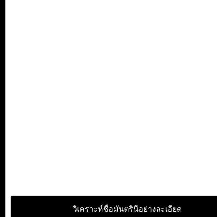
วิเคราะห์ชื่อมันตรินีอย่างละเอียด