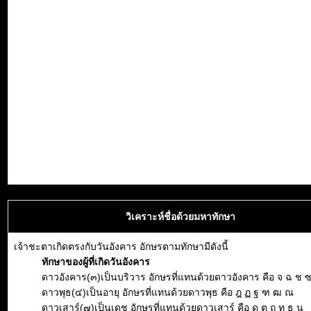
วิเคราะห์ชื่อด้วยมหาทักษา
เจ้าชะตาเกิดตรงกับวันอังคาร อักษรตามทักษามีดังนี้
ทักษาของผู้ที่เกิดวันอังคาร
ดาวอังคาร(๓)เป็นบริวาร อักษรที่แทนด้วยดาวอังคาร คือ จ ฉ ช 
ดาวพุธ(๔)เป็นอายุ อักษรที่แทนด้วยดาวพุธ คือ ฎ ฏ ฐ ฑ ฒ ณ
ดาวเสาร์(๗)เป็นเดช อักษรที่แทนด้วยดาวเสาร์ คือ ด ต ถ ท ธ น