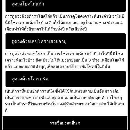
ดูดวงโยคไก่แก้ว
การดูดวงด้วยตำราโยคไก่แก้ว เป็นการดูโชคเคราะห์ประจำปี ว่าในปี
นี้มีโชคเคราะห์อะไรบ้าง อีกทั้งได้แบ่งย่อยอายุเป็นสามช่วง ช่วงละ 4
เดือนทำให้ทั้งปีชะตาไม่ได้ร้ายทั้งปี หรือเสียทั้งปี
ดูดวงด้วยเลขโหราเสวยอายุ
การดูดวงด้วยเลขโหรา เป็นการโชคเคราะห์ประจำปี ว่าในปีนี้มีโชค
เคราะห์อะไรบ้าง ถึงแม้จะไม่ได้แบ่งอายุออกเป็น 3 ช่วง เหมือนโยคไก่
แก้ว แต่จะบอกวิธีทำบุญเพื่อลดเคราะห์ร้าย เพิ่มโชคดีในปีนั้น
ดูดวงด้วยโอเรกุรัม
เป็นตำราที่แม่นยำตำราหนึ่ง ซึ่งได้ใช้กันแพร่หลายเป็นอันมาก เดิม
เป็นตำราของชาวยิปซี แล้วถูกถ่ายทอดเป็นภาษาอังกฤษ ตำราโอเรกุ
รัม เป็นตำราที่ไขความข้องใจของผู้รับคำพยากรณ์อย่างง่ายได้เป็นอัน
ดี
รายชื่อมงคลอื่น ๆ