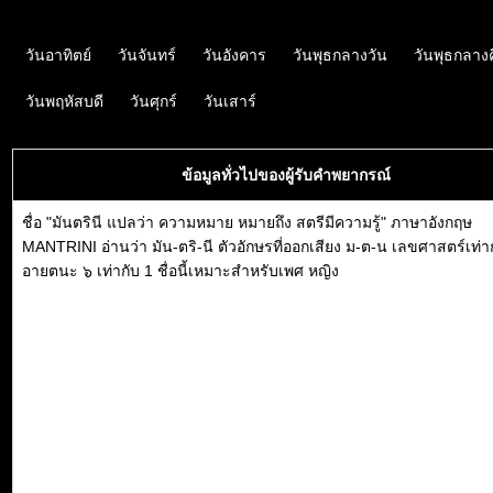
วันอาทิตย์
วันจันทร์
วันอังคาร
วันพุธกลางวัน
วันพุธกลาง
วันพฤหัสบดี
วันศุกร์
วันเสาร์
ข้อมูลทั่วไปของผู้รับคำพยากรณ์
ชื่อ "มันตรินี แปลว่า ความหมาย หมายถึง สตรีมีความรู้" ภาษาอังกฤษ
MANTRINI อ่านว่า มัน-ตริ-นี ตัวอักษรที่ออกเสียง ม-ต-น เลขศาสตร์เท่า
อายตนะ ๖ เท่ากับ 1 ชื่อนี้เหมาะสำหรับเพศ หญิง