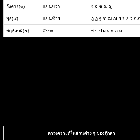
อังคาร(๓)
แขนขวา
จ ฉ ช ฌ ญ
พุธ(๔)
แขนซ้าย
ฎ ฏ ฐ ฑ ฒ ณ ย ร ล ว ฤ 
พฤหัสบดี(๕)
ศีรษะ
พ บ ป ผ ฝ ฟ ภ ม
ดาวเคราะห์ในส่วนต่าง ๆ ของตุ๊กตา