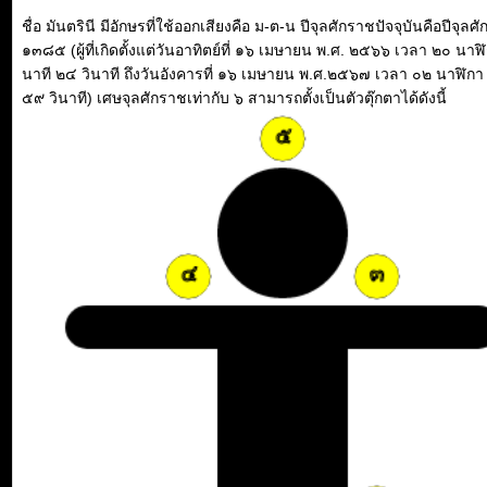
ชื่อ มันตรินี มีอักษรที่ใช้ออกเสียงคือ ม-ต-น ปีจุลศักราชปัจจุบันคือปีจุลศ
๑๓๘๕ (ผู้ที่เกิดตั้งแต่วันอาทิตย์ที่ ๑๖ เมษายน พ.ศ. ๒๕๖๖ เวลา ๒๐ นาฬ
นาที ๒๔ วินาที ถึงวันอังคารที่ ๑๖ เมษายน พ.ศ.๒๕๖๗ เวลา ๐๒ นาฬิกา
๕๙ วินาที) เศษจุลศักราชเท่ากับ ๖ สามารถตั้งเป็นตัวตุ๊กตาได้ดังนี้