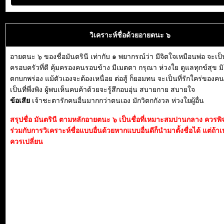
วิเคราะห์ชื่อด้วยอายตนะ ๖
อายตนะ ๖ ของชื่อมันตรินี เท่ากับ ๑ พยากรณ์ว่า มีจิตใจเหมือนพ่อ จะเป็
ครอบครัวที่ดี คุ้มครองคนรอบข้าง มีเมตตา กรุณา ห่วงใย ดูแลทุกข์สุข ม
ตกบกพร่อง แม้ตัวเองจะต้องเหนื่อย ต่อสู้ ก็ยอมทน จะเป็นที่รักใคร่ของค
เป็นที่พึ่งพิง ผู้พบเห็นคบค้าด้วยจะรู้สึกอบอุ่น สบายกาย สบายใจ
ข้อเสีย
เจ้าชะตารักคนอื่นมากกว่าตนเอง มักวิตกกังวล ห่วงใยผู้อื่น
สรุปชื่อ มันตรินี ตามหลักอายตนะ ๖ เป็นชื่อที่เหมาะสมปานกลาง ควรพ
ร่วมกับการวิเคราะห์ชื่อแบบอื่นด้วยหากแบบอื่นดีก็นำมาตั้งชื่อได้ แต่ถ้าเ
ควรเปลี่ยน