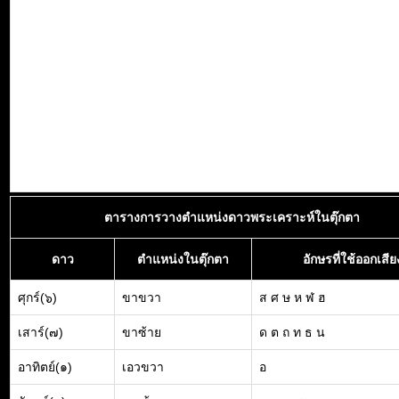
ตารางการวางตำแหน่งดาวพระเคราะห์ในตุ๊กตา
ดาว
ตำแหน่งในตุ๊กตา
อักษรที่ใช้ออกเสีย
ศุกร์(๖)
ขาขวา
ส ศ ษ ห ฬ ฮ
เสาร์(๗)
ขาซ้าย
ด ต ถ ท ธ น
อาทิตย์(๑)
เอวขวา
อ