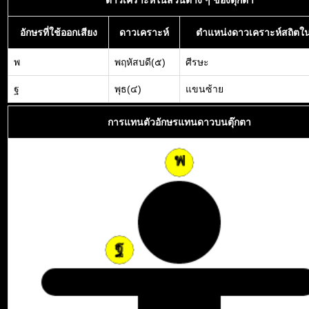
ดาวเคราะห์ในส่วนต่าง ๆ ของตุ๊กตา
อักษรที่ใช้ออกเสียง
ดาวเคราะห์
ตำแหน่งดาวเคราะห์สถิตใน
พ
พฤหัสบดี(๕)
ศีรษะ
ฐ
พุธ(๔)
แขนซ้าย
การแทนตัวอักษรแทนดาวบนตุ๊กตา