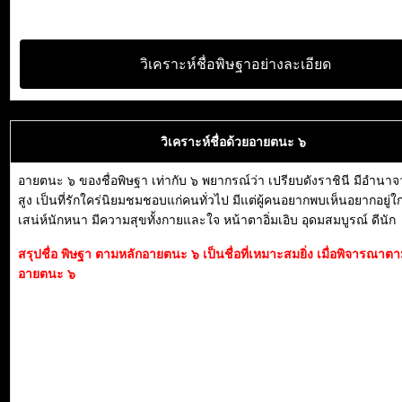
วิเคราะห์ชื่อพิษฐาอย่างละเอียด
วิเคราะห์ชื่อด้วยอายตนะ ๖
อายตนะ ๖ ของชื่อพิษฐา เท่ากับ ๖ พยากรณ์ว่า เปรียบดังราชินี มีอำน
สูง เป็นที่รักใคร่นิยมชมชอบแก่คนทั่วไป มีแต่ผู้คนอยากพบเห็นอยากอยู่ใก
เสน่ห์นักหนา มีความสุขทั้งกายและใจ หน้าตาอิ่มเอิบ อุดมสมบูรณ์ ดีนัก
สรุปชื่อ พิษฐา ตามหลักอายตนะ ๖ เป็นชื่อที่เหมาะสมยิ่ง เมื่อพิจารณาต
อายตนะ ๖