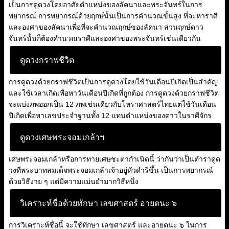
เป็นการดูดวงโดยอาศัยตำแหน่งของลัคนาและพระจันทร์ในการ
พยากรณ์ การพยากรณ์ด้วยฤกษ์นั้นเป็นการคำนวณขั้นสูง ที่จะหาราศี
และองศาของลัคนาเพื่อที่จะคำนวณฤกษ์ของลัคนา ส่วนฤกษ์ดาว
จันทร์นั้นก็ต้องคำนวณราศีและองศาของพระจันทร์เช่นเดียวกัน
ดูดวงกราฟชีวิต
การดูดวงด้วยกราฟชีวิตเป็นการดูดวงโดยใช้วันเดือนปีเกิดเป็นสำคัญ
และใช้เวลาเกิดเพื่อหาวันเดือนปีเกิดที่ถูกต้อง การดูดวงด้วยกราฟชีวิต
จะแบ่งภพออกเป็น 12 ภพเช่นเดียวกับโหราศาสตร์ไทยแต่ใช้วันเดือน
ปีเกิดเพื่อหาเลขประจำฐานทั้ง 12 แทนตำแหน่งของดาวในราศีจักร
ดูดวงเศษพระจอมเกล้าฯ
เศษพระจอมเกล้าหรือการทายเศษชะตากำเนิดนี้ ว่ากันว่าเป็นตำราดูด
วงที่พระบาทสมเด็จพระจอมเกล้าเจ้าอยู่หัวดำริขึ้น เป็นการพยากรณ์
ด้วยวิธีง่าย ๆ แต่มีความแม่นยำมากวิธีหนึ่ง
วิเคราะห์ชื่อด้วยทักษา เลขศาสตร์ อายตนะ ๖
การวิเคราะห์ชื่อนี้ จะใช้ทักษา เลขศาสตร์ และอายตนะ ๖ ในการ