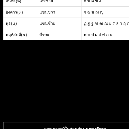
จันทร์(๒)
เอวซ้าย
ก ข ค ฆ ง
อังคาร(๓)
แขนขวา
จ ฉ ช ฌ ญ
พุธ(๔)
แขนซ้าย
ฎ ฏ ฐ ฑ ฒ ณ ย ร ล ว ฤ 
พฤหัสบดี(๕)
ศีรษะ
พ บ ป ผ ฝ ฟ ภ ม