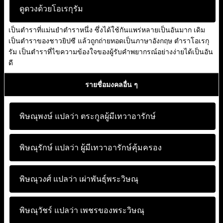
ดูดวงด้วยโอเรกุรัม
เป็นตำราที่แม่นยำตำราหนึ่ง ซึ่งได้ใช้กันแพร่หลายเป็นอันมาก เดิม
เป็นตำราของชาวยิปซี แล้วถูกถ่ายทอดเป็นภาษาอังกฤษ ตำราโอเรกุ
รัม เป็นตำราที่ไขความข้องใจของผู้รับคำพยากรณ์อย่างง่ายได้เป็นอัน
ดี
รายชื่อมงคลอื่น ๆ
พิษณุพงษ์ แปลว่า
ตระกูลผู้มีเทวาอารักษ์
พิษณุรักษ์ แปลว่า
ผู้มีเทวาอารักษ์คุ้มครอง
พิษณุวงศ์ แปลว่า
เผ่าพันธุ์พระวิษณุ
พิษณุวัชร์ แปลว่า
เพชรของพระวิษณุ