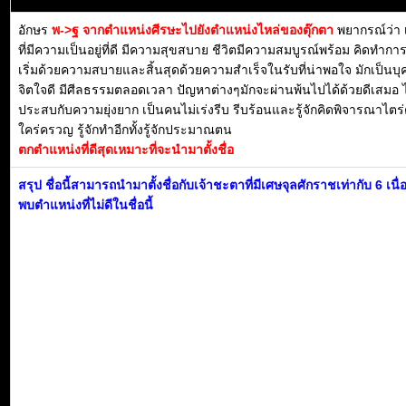
อักษร
พ->ฐ จากตำแหน่งศีรษะไปยังตำแหน่งไหล่ของตุ๊กตา
พยากรณ์ว่า 
ที่มีความเป็นอยู่ที่ดี มีความสุขสบาย ชีวิตมีความสมบูรณ์พร้อม คิดทำการ
เริ่มด้วยความสบายและสิ้นสุดด้วยความสำเร็จในรับที่น่าพอใจ มักเป็นบุค
จิตใจดี มีศีลธรรมตลอดเวลา ปัญหาต่างๆมักจะผ่านพ้นไปได้ด้วยดีเสมอ ไ
ประสบกับความยุ่งยาก เป็นคนไม่เร่งรีบ รีบร้อนและรู้จักคิดพิจารณาไตร
ใคร่ครวญ รู้จักทำอีกทั้งรู้จักประมาณตน
ตกตำแหน่งที่ดีสุดเหมาะที่จะนำมาตั้งชื่อ
สรุป ชื่อนี้สามารถนำมาตั้งชื่อกับเจ้าชะตาที่มีเศษจุลศักราชเท่ากับ 6 เนื
พบตำแหน่งที่ไม่ดีในชื่อนี้