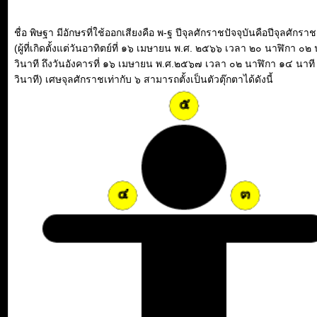
ชื่อ พิษฐา มีอักษรที่ใช้ออกเสียงคือ พ-ฐ ปีจุลศักราชปัจจุบันคือปีจุลศัก
(ผู้ที่เกิดตั้งแต่วันอาทิตย์ที่ ๑๖ เมษายน พ.ศ. ๒๕๖๖ เวลา ๒๐ นาฬิกา ๐๒
วินาที ถึงวันอังคารที่ ๑๖ เมษายน พ.ศ.๒๕๖๗ เวลา ๐๒ นาฬิกา ๑๔ นาท
วินาที) เศษจุลศักราชเท่ากับ ๖ สามารถตั้งเป็นตัวตุ๊กตาได้ดังนี้