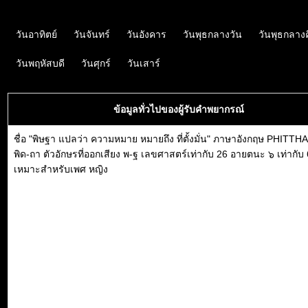
วันอาทิตย์
วันจันทร์
วันอังคาร
วันพุธกลางวัน
วันพุธกลาง
วันพฤหัสบดี
วันศุกร์
วันเสาร์
ข้อมูลทั่วไปของผู้รับคำพยากรณ์
ชื่อ "พิษฐา แปลว่า ความหมาย หมายถึง ที่ตั้งมั่น" ภาษาอังกฤษ PHITTHA
พิด-ถา ตัวอักษรที่ออกเสียง พ-ฐ เลขศาสตร์เท่ากับ 26 อายตนะ ๖ เท่ากับ 6 
เหมาะสำหรับเพศ หญิง