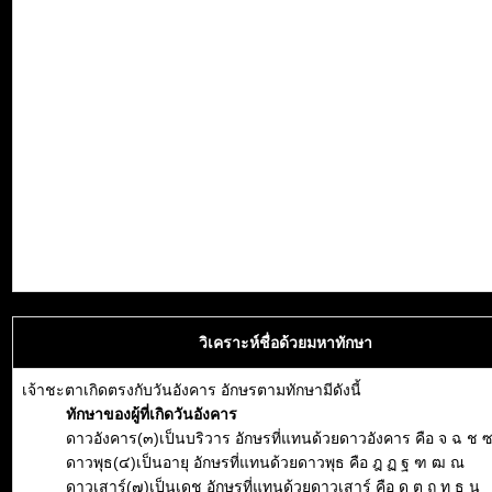
วิเคราะห์ชื่อด้วยมหาทักษา
เจ้าชะตาเกิดตรงกับวันอังคาร อักษรตามทักษามีดังนี้
ทักษาของผู้ที่เกิดวันอังคาร
ดาวอังคาร(๓)เป็นบริวาร อักษรที่แทนด้วยดาวอังคาร คือ จ ฉ ช 
ดาวพุธ(๔)เป็นอายุ อักษรที่แทนด้วยดาวพุธ คือ ฎ ฏ ฐ ฑ ฒ ณ
ดาวเสาร์(๗)เป็นเดช อักษรที่แทนด้วยดาวเสาร์ คือ ด ต ถ ท ธ น