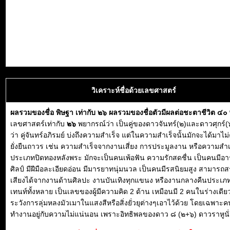
วิเคราะห์ชื่อด้วยเลขศาสตร์
ผลรวมของชื่อ พิษฐา เท่ากับ ๒๖ ผลรวมของชื่อตัวมีผลต่อชะตาชีวิต ๔๐
เลขศาสตร์เท่ากับ
๒๖
พยากรณ์ว่า เป็นคู่ของดาวจันทร์(๒)และดาวศุกร์(๖
ว่า คู่จันทร์อภิรมย์ บ่งถึงความสำเร็จ แต่ในความสำเร็จนั้นมักจะได้มาไม่
ยั่งยืนถาวร เช่น ความสำเร็จจากงานเสี่ยง การประมูลงาน หรือความสำเ
ประเภทปิดทองหลังพระ มักจะเป็นคนเพ้อฟัน ความรักสดชื่น เป็นคนมีอ
ศิลป์ มีฝีมือละเอียดอ่อน มีมารยาทนุ่มนวล เป็นคนมีรสนิยมสูง สามารถสร
เสียงได้จากงานด้านศิลปะ งานบันเทิงทุกแขนง หรืองานกลางคืนประเภ
เทนท์ทั้งหลาย เป็นเลขของผู้มีความคิด 2 ด้าน เหมือนมี 2 คนในร่างเดียว
ระวังการลุ่มหลงมัวเมาในแสงสีหรือสิ่งยั่วยุต่างๆเอาไว้ด้วย โดยเฉพาะคน
ทำงานอยู่กับความไม่แน่นอน เพราะอิทธิพลของดาว ๘ (๒+๖) ดาวราหูนั