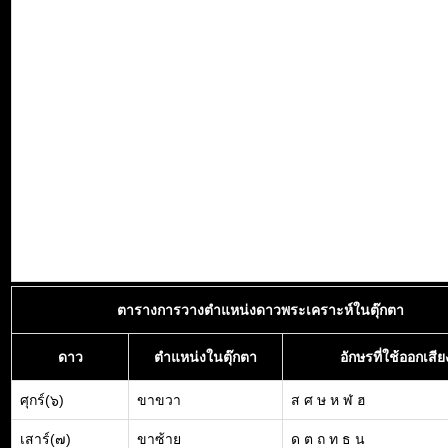
ตารางการวางตำแหน่งดาวพระเคราะห์ในตุ๊กตา
ดาว
ตำแหน่งในตุ๊กตา
อักษรที่ใช้ออกเสีย
ศุกร์(๖)
ขาขวา
ส ศ ษ ห ฬ ฮ
เสาร์(๗)
ขาซ้าย
ด ต ถ ท ธ น