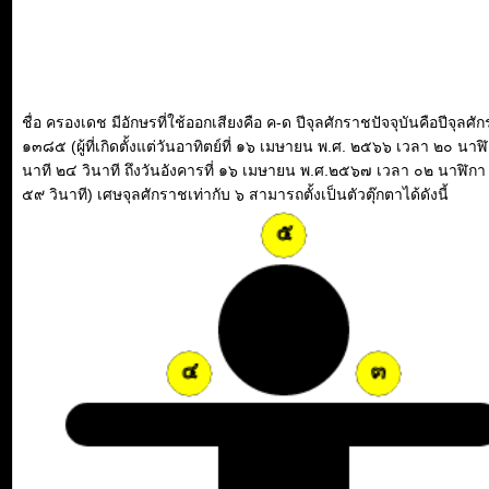
ชื่อ ครองเดช มีอักษรที่ใช้ออกเสียงคือ ค-ด ปีจุลศักราชปัจจุบันคือปีจุลศั
๑๓๘๕ (ผู้ที่เกิดตั้งแต่วันอาทิตย์ที่ ๑๖ เมษายน พ.ศ. ๒๕๖๖ เวลา ๒๐ นาฬ
นาที ๒๔ วินาที ถึงวันอังคารที่ ๑๖ เมษายน พ.ศ.๒๕๖๗ เวลา ๐๒ นาฬิกา
๕๙ วินาที) เศษจุลศักราชเท่ากับ ๖ สามารถตั้งเป็นตัวตุ๊กตาได้ดังนี้