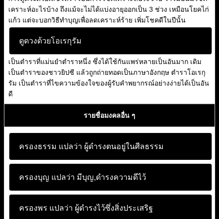
เคราะห์อะไรบ้าง ถึงแม้จะไม่ได้แบ่งอายุออกเป็น 3 ช่วง เหมือนโยคไก่
แก้ว แต่จะบอกวิธีทำบุญเพื่อลดเคราะห์ร้าย เพิ่มโชคดีในปีนั้น
ดูดวงด้วยโอเรกุรัม
เป็นตำราที่แม่นยำตำราหนึ่ง ซึ่งได้ใช้กันแพร่หลายเป็นอันมาก เดิม
เป็นตำราของชาวยิปซี แล้วถูกถ่ายทอดเป็นภาษาอังกฤษ ตำราโอเรกุ
รัม เป็นตำราที่ไขความข้องใจของผู้รับคำพยากรณ์อย่างง่ายได้เป็นอัน
ดี
รายชื่อมงคลอื่น ๆ
ครองธรรม แปลว่า
ผู้ดำรงตนอยู่ในศีลธรรม
ครองบุญ แปลว่า
มีบุญ,ดำรงความดีไว้
ครองพร แปลว่า
ผู้ดำรงไว้ซึ่งสิ่งประเสริฐ