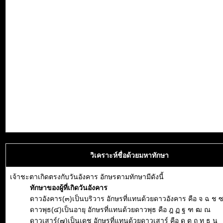
วิเคราะห์ชื่อด้วยมหาทักษา
เจ้าชะตาเกิดตรงกับวันอังคาร อักษรตามทักษามีดังนี้
ทักษาของผู้ที่เกิดวันอังคาร
ดาวอังคาร(๓)เป็นบริวาร อักษรที่แทนด้วยดาวอังคาร คือ จ ฉ ช 
ดาวพุธ(๔)เป็นอายุ อักษรที่แทนด้วยดาวพุธ คือ ฎ ฏ ฐ ฑ ฒ ณ
ดาวเสาร์(๗)เป็นเดช อักษรที่แทนด้วยดาวเสาร์ คือ ด ต ถ ท ธ น