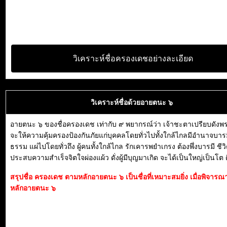
วิเคราะห์ชื่อครองเดชอย่างละเอียด
วิเคราะห์ชื่อด้วยอายตนะ ๖
อายตนะ ๖ ของชื่อครองเดช เท่ากับ ๙ พยากรณ์ว่า เจ้าชะตาเปรียบดัง
จะให้ความคุ้มครองป้องกันภัยแก่บุคคลโดยทั่วไปทั้งใกล้ไกลมีอำนาจบาร
ธรรม แผ่ไปโดยทั่วถึง ผู้คนทั้งใกล้ไกล รักเคารพยำเกรง ต้องพึ่งบารมี ชีว
ประสบความสำเร็จจิตใจผ่องแผ้ว ดั่งผู้มีบุญมาเกิด จะได้เป็นใหญ่เป็นโต 
สรุปชื่อ ครองเดช ตามหลักอายตนะ ๖ เป็นชื่อที่เหมาะสมยิ่ง เมื่อพิจาร
หลักอายตนะ ๖