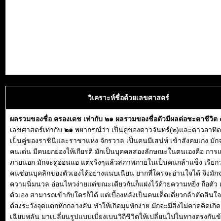
วิเคราะห์ชื่อด้วยเลขศาสตร์
ผลรวมของชื่อ ครองเดช เท่ากับ ๒๑ ผลรวมของชื่อตัวมีผลต่อชะตาชีวิต
เลขศาสตร์เท่ากับ
๒๑
พยากรณ์ว่า เป็นคู่ของดาวจันทร์(๒)และดาวอาทิต
เป็นคู่ของราชินีและราชาแห่ง จักรวาล เป็นคนมีเสน่ห์ เข้าสังคมเก่ง มัก
คนเด่น มีคนยกย่องให้เกียรติ มักเป็นบุคคลสองลักษณะในตนเองคือ กา
ภายนอก มักจะดูอ่อนแอ แต่จริงๆแล้วสภาพภายในเป็นคนกล้าแข็ง เรียกว
คนซ่อนบุคลิกของตัวเองได้อย่างแนบเนียน ยากที่ใครจะอ่านใจได้ จึงมักจ
ความนิ่มนวล อ่อนไหวง่ายแต่ขณะเดียวกันก็แฝงไว้ด้วยความหยิ่ง ถือตัว 
ตัวเอง สามารถเข้ากับใครก็ได้ แต่เบื้องหลังเป็นคนเด็ดเดี่ยวกล้าตัดสินใจ
ต้องระวังจุดแตกหักกลางคัน ทำให้เกิดมุมหักง่าย มักจะมีสิ่งไม่คาดคิดเก
เฉียบพลัน มาเปลี่ยนรูปแบบเบี่ยงเบนวิถีชีวิตให้เปลี่ยนไปในทางตรงกันข้