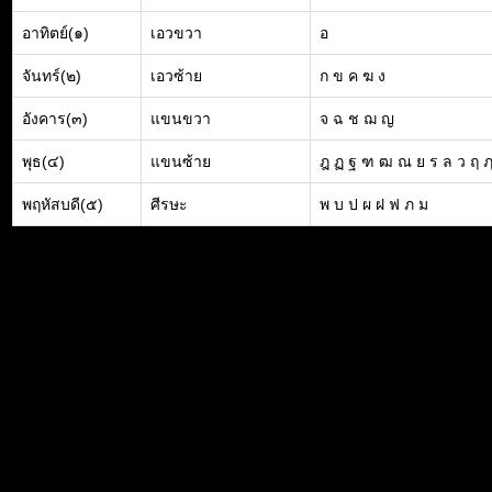
อาทิตย์(๑)
เอวขวา
อ
จันทร์(๒)
เอวซ้าย
ก ข ค ฆ ง
อังคาร(๓)
แขนขวา
จ ฉ ช ฌ ญ
พุธ(๔)
แขนซ้าย
ฎ ฏ ฐ ฑ ฒ ณ ย ร ล ว ฤ 
พฤหัสบดี(๕)
ศีรษะ
พ บ ป ผ ฝ ฟ ภ ม