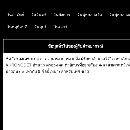
วันอาทิตย์
วันจันทร์
วันอังคาร
วันพุธกลางวัน
วันพุธกลาง
วันพฤหัสบดี
วันศุกร์
วันเสาร์
ข้อมูลทั่วไปของผู้รับคำพยากรณ์
ชื่อ "ครองเดช แปลว่า ความหมาย หมายถึง ผู้รักษาอำนาจไว้" ภาษาอังก
KHRONGDET อ่านว่า ครอง-เดด ตัวอักษรที่ออกเสียง ค-ด เลขศาสตร์เท่
อายตนะ ๖ เท่ากับ 9 ชื่อนี้เหมาะสำหรับเพศ ชาย