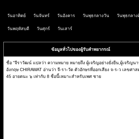
วันอาทิตย์
วันจันทร์
วันอังคาร
วันพุธกลางวัน
วันพุธกลาง
วันพฤหัสบดี
วันศุกร์
วันเสาร์
ข้อมูลทั่วไปของผู้รับคำพยากรณ์
ชื่อ "จีราวัฒน์ แปลว่า ความหมาย หมายถึง ผู้เจริญอย่างยั่งยืน,ผู้เจริญ
อังกฤษ CHIRAWAT อ่านว่า จี-รา-วัด ตัวอักษรที่ออกเสียง จ-ร-ว เลขศาสต
45 อายตนะ ๖ เท่ากับ 8 ชื่อนี้เหมาะสำหรับเพศ ชาย