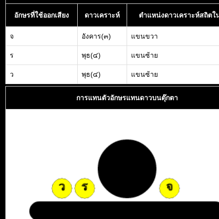
อักษรที่ใช้ออกเสียง
ดาวเคราะห์
ตำแหน่งดาวเคราะห์สถิตใน
จ
อังคาร(๓)
แขนขวา
ร
พุธ(๔)
แขนซ้าย
ว
พุธ(๔)
แขนซ้าย
การแทนตัวอักษรแทนดาวบนตุ๊กตา