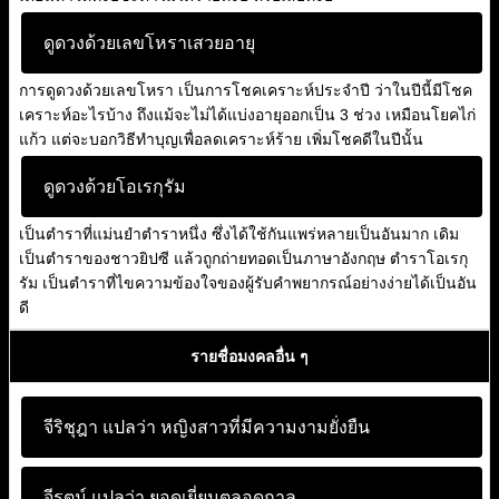
ดูดวงด้วยเลขโหราเสวยอายุ
การดูดวงด้วยเลขโหรา เป็นการโชคเคราะห์ประจำปี ว่าในปีนี้มีโชค
เคราะห์อะไรบ้าง ถึงแม้จะไม่ได้แบ่งอายุออกเป็น 3 ช่วง เหมือนโยคไก่
แก้ว แต่จะบอกวิธีทำบุญเพื่อลดเคราะห์ร้าย เพิ่มโชคดีในปีนั้น
ดูดวงด้วยโอเรกุรัม
เป็นตำราที่แม่นยำตำราหนึ่ง ซึ่งได้ใช้กันแพร่หลายเป็นอันมาก เดิม
เป็นตำราของชาวยิปซี แล้วถูกถ่ายทอดเป็นภาษาอังกฤษ ตำราโอเรกุ
รัม เป็นตำราที่ไขความข้องใจของผู้รับคำพยากรณ์อย่างง่ายได้เป็นอัน
ดี
รายชื่อมงคลอื่น ๆ
จีริชุฎา แปลว่า
หญิงสาวที่มีความงามยั่งยืน
จีรุตม์ แปลว่า
ยอดเยี่ยมตลอดกาล