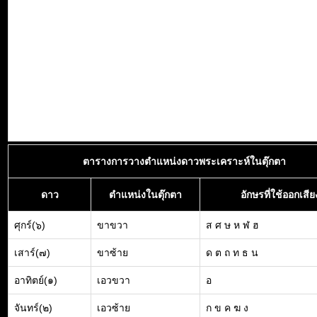
ตารางการวางตำแหน่งดาวพระเคราะห์ในตุ๊กตา
ดาว
ตำแหน่งในตุ๊กตา
อักษรที่ใช้ออกเสีย
ศุกร์(๖)
ขาขวา
ส ศ ษ ห ฬ ฮ
เสาร์(๗)
ขาซ้าย
ด ต ถ ท ธ น
อาทิตย์(๑)
เอวขวา
อ
จันทร์(๒)
เอวซ้าย
ก ข ค ฆ ง