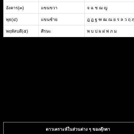
อังคาร(๓)
แขนขวา
จ ฉ ช ฌ ญ
พุธ(๔)
แขนซ้าย
ฎ ฏ ฐ ฑ ฒ ณ ย ร ล ว ฤ 
พฤหัสบดี(๕)
ศีรษะ
พ บ ป ผ ฝ ฟ ภ ม
ดาวเคราะห์ในส่วนต่าง ๆ ของตุ๊กตา