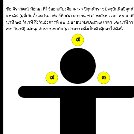
ชื่อ จีราวัฒน์ มีอักษรที่ใช้ออกเสียงคือ จ-ร-ว ปีจุลศักราชปัจจุบันคือปีจุล
๑๓๘๕ (ผู้ที่เกิดตั้งแต่วันอาทิตย์ที่ ๑๖ เมษายน พ.ศ. ๒๕๖๖ เวลา ๒๐ นาฬ
นาที ๒๔ วินาที ถึงวันอังคารที่ ๑๖ เมษายน พ.ศ.๒๕๖๗ เวลา ๐๒ นาฬิกา
๕๙ วินาที) เศษจุลศักราชเท่ากับ ๖ สามารถตั้งเป็นตัวตุ๊กตาได้ดังนี้