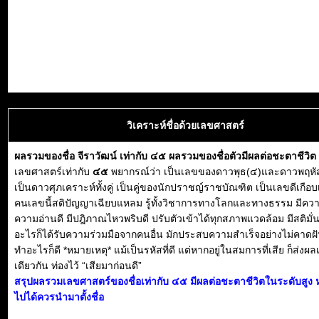
วิเคราะห์ชื่อด้วยเลขศาสตร์
ผลรวมของชื่อ จีราวัฒน์ เท่ากับ ๔๕ ผลรวมของชื่อตัวมีผลต่อชะตาชีวิ
เลขศาสตร์เท่ากับ
๔๕
พยากรณ์ว่า เป็นเลขของดาวพุธ(๔)และดาวพฤหั
เป็นดาวศุภเคราะห์ทั้งคู่ เป็นคู่ของนักปราชญ์ราชบัณฑิต เป็นเลขดีเกือบ
คนเลขนี้สติปัญญาเฉียบแหลม รู้ทั้งวิชาการทางโลกและทางธรรม มีคว
ความอ่านดี มีปฎิภาณไหวพริบดี ปรับตัวเข้าได้ทุกสภาพแวดล้อม มีสติมั่
อะไรก็ได้รับความร่วมมือจากคนอื่น มักประสบความสำเร็จอย่างไม่คาดฝ
ทำอะไรก็ดี *หมายเหตุ* แม้เป็นรหัสที่ดี แต่หากอยู่ในสมการที่เสีย ก็ส่งผล
เดียวกัน ท่องไว้ “เสียมาก่อนดี”
สรุปผลรวมเลขศาสตร์ของชื่อเท่ากับ ๔๕ มีผลต่อชะตาชีวิตในระดับสูง 
ไปได้ควรนำมาตั้งชื่อ