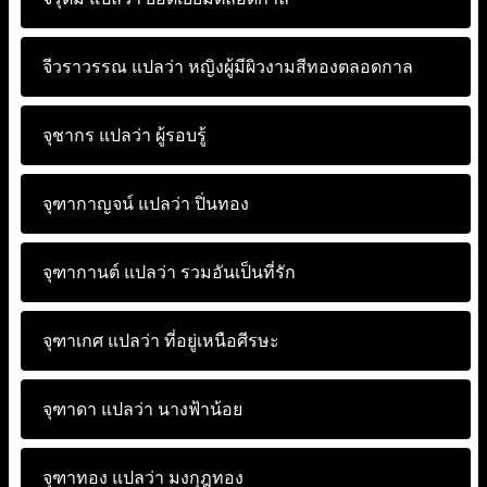
จีวราวรรณ แปลว่า
หญิงผู้มีผิวงามสีทองตลอดกาล
จุชากร แปลว่า
ผู้รอบรู้
จุฑากาญจน์ แปลว่า
ปิ่นทอง
จุฑากานต์ แปลว่า
รวมอันเป็นที่รัก
จุฑาเกศ แปลว่า
ที่อยู่เหนือศีรษะ
จุฑาดา แปลว่า
นางฟ้าน้อย
จุฑาทอง แปลว่า
มงกุฎทอง