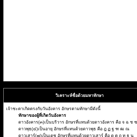
วิเคราะห์ชื่อด้วยมหาทักษา
เจ้าชะตาเกิดตรงกับวันอังคาร อักษรตามทักษามีดังนี้
ทักษาของผู้ที่เกิดวันอังคาร
ดาวอังคาร(๓)เป็นบริวาร อักษรที่แทนด้วยดาวอังคาร คือ จ ฉ ช 
ดาวพุธ(๔)เป็นอายุ อักษรที่แทนด้วยดาวพุธ คือ ฎ ฏ ฐ ฑ ฒ ณ
ดาวเสาร์(๗)เป็นเดช อักษรที่แทนด้วยดาวเสาร์ คือ ด ต ถ ท ธ น