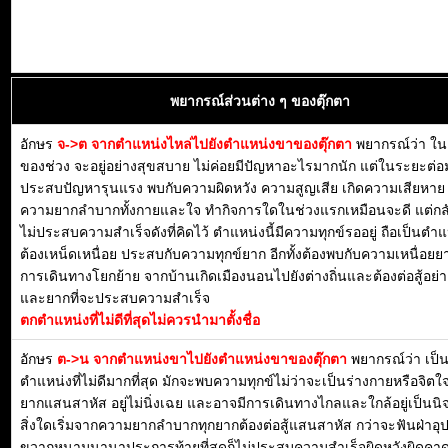
พยากรณ์ส่วนต่าง ๆ ของตุ๊กตา
อักษร
จ->ต จากตำแหน่งไหล่ไปยังตำแหน่งขาของตุ๊กตา
พยากรณ์ว่า ใ
ของช่วง จะอยู่อย่างสุขสบาย ไม่ค่อยมีปัญหาอะไรมากนัก แต่ในระยะต่อ
ประสบปัญหารุนแรง พบกับความผิดหวัง ความสูญเสีย เกิดความเสียหา
ความยากลำบากทั้งกายและใจ ทำกิจการใดในช่วงแรกเหมือนจะดี แต่กลั
ไม่ประสบความสำเร็จดังที่คิดไว้ ตำแหน่งนี้มีความทุกข์รออยู่ ถือเป็นตำแ
ต้องเหน็ดเหนื่อย ประสบกับความทุกข์ยาก อีกทั้งต้องพบกับความเหนื่อย
การเดินทางโยกย้าย จากบ้านเกิดเมืองนอนไปยังต่างถิ่นและต้องต่อสู้อย่
และยากที่จะประสบความสำเร็จ
ตกตำแหน่งที่ไม่ดีที่สุดไม่ควรนำมาตั้งชื่อ
อักษร
ต->น จากตำแหน่งขาไปยังตำแหน่งขาของตุ๊กตา
พยากรณ์ว่า เป็
ตำแหน่งที่ไม่ดีมากที่สุด มักจะพบความทุกข์ไม่ว่าจะเป็นร่างกายหรือจิตใจ
ยากแสนสาหัส อยู่ไม่นิ่งเฉย และอาจมีการเดินทางไกลและใกล้อยู่เป็นน
สิ่งใดเริ่มจากความยากลำบากทุกยากต้องต่อสู้แสนสาหัส กว่าจะฟันฝ่าอ
ขวากหนามนานาประการท้ายที่สุดก็ไม่ประสบความสำเร็จผิดหวังผิดคาด