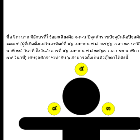
ชื่อ จิตรนาถ มีอักษรที่ใช้ออกเสียงคือ จ-ต-น ปีจุลศักราชปัจจุบันคือปีจุล
๑๓๘๕ (ผู้ที่เกิดตั้งแต่วันอาทิตย์ที่ ๑๖ เมษายน พ.ศ. ๒๕๖๖ เวลา ๒๐ นาฬ
นาที ๒๔ วินาที ถึงวันอังคารที่ ๑๖ เมษายน พ.ศ.๒๕๖๗ เวลา ๐๒ นาฬิกา
๕๙ วินาที) เศษจุลศักราชเท่ากับ ๖ สามารถตั้งเป็นตัวตุ๊กตาได้ดังนี้