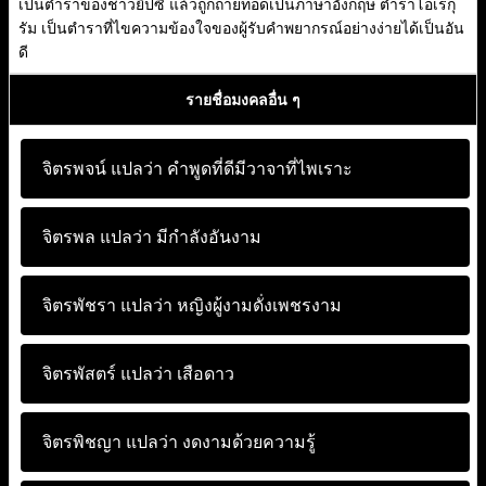
เป็นตำราของชาวยิปซี แล้วถูกถ่ายทอดเป็นภาษาอังกฤษ ตำราโอเรกุ
รัม เป็นตำราที่ไขความข้องใจของผู้รับคำพยากรณ์อย่างง่ายได้เป็นอัน
ดี
รายชื่อมงคลอื่น ๆ
จิตรพจน์ แปลว่า
คำพูดที่ดีมีวาจาที่ไพเราะ
จิตรพล แปลว่า
มีกำลังอันงาม
จิตรพัชรา แปลว่า
หญิงผู้งามดั่งเพชรงาม
จิตรพัสตร์ แปลว่า
เสือดาว
จิตรพิชญา แปลว่า
งดงามด้วยความรู้