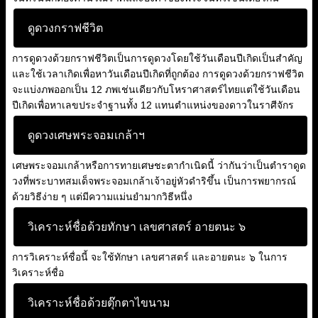
ดูดวงกราฟชีวิต
การดูดวงด้วยกราฟชีวิตเป็นการดูดวงโดยใช้วันเดือนปีเกิดเป็นสำคัญ
และใช้เวลาเกิดเพื่อหาวันเดือนปีเกิดที่ถูกต้อง การดูดวงด้วยกราฟชีวิต
จะแบ่งภพออกเป็น 12 ภพเช่นเดียวกับโหราศาสตร์ไทยแต่ใช้วันเดือน
ปีเกิดเพื่อหาเลขประจำฐานทั้ง 12 แทนตำแหน่งของดาวในราศีจักร
ดูดวงเศษพระจอมเกล้าฯ
เศษพระจอมเกล้าหรือการทายเศษชะตากำเนิดนี้ ว่ากันว่าเป็นตำราดูด
วงที่พระบาทสมเด็จพระจอมเกล้าเจ้าอยู่หัวดำริขึ้น เป็นการพยากรณ์
ด้วยวิธีง่าย ๆ แต่มีความแม่นยำมากวิธีหนึ่ง
วิเคราะห์ชื่อด้วยทักษา เลขศาสตร์ อายตนะ ๖
การวิเคราะห์ชื่อนี้ จะใช้ทักษา เลขศาสตร์ และอายตนะ ๖ ในการ
วิเคราะห์ชื่อ
วิเคราะห์ชื่อด้วยตุ๊กตาไขนาม