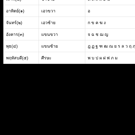
อาทิตย์(๑)
เอวขวา
อ
จันทร์(๒)
เอวซ้าย
ก ข ค ฆ ง
อังคาร(๓)
แขนขวา
จ ฉ ช ฌ ญ
พุธ(๔)
แขนซ้าย
ฎ ฏ ฐ ฑ ฒ ณ ย ร ล ว ฤ 
พฤหัสบดี(๕)
ศีรษะ
พ บ ป ผ ฝ ฟ ภ ม