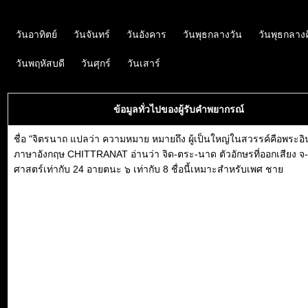
วันอาทิตย์
วันจันทร์
วันอังคาร
วันพุธกลางวัน
วันพุธกลาง
วันพฤหัสบดี
วันศุกร์
วันเสาร์
ข้อมูลทั่วไปของผู้รับคำพยากรณ์
ชื่อ "จิตรนาถ แปลว่า ความหมาย หมายถึง ผู้เป็นใหญ่ในสวรรค์คือพระอิ
ภาษาอังกฤษ CHITTRANAT อ่านว่า จิด-ตระ-นาด ตัวอักษรที่ออกเสียง จ
ศาสตร์เท่ากับ 24 อายตนะ ๖ เท่ากับ 8 ชื่อนี้เหมาะสำหรับเพศ ชาย