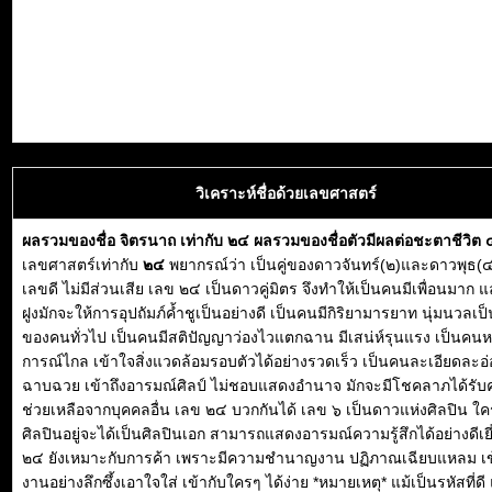
วิเคราะห์ชื่อด้วยเลขศาสตร์
ผลรวมของชื่อ จิตรนาถ เท่ากับ ๒๔ ผลรวมของชื่อตัวมีผลต่อชะตาชีวิต
เลขศาสตร์เท่ากับ
๒๔
พยากรณ์ว่า เป็นคู่ของดาวจันทร์(๒)และดาวพุธ(๔
เลขดี ไม่มีส่วนเสีย เลข ๒๔ เป็นดาวคู่มิตร จึงทำให้เป็นคนมีเพื่อนมาก แ
ฝูงมักจะให้การอุปถัมภ์ค้ำชูเป็นอย่างดี เป็นคนมีกิริยามารยาท นุ่มนวลเป็น
ของคนทั่วไป เป็นคนมีสติปัญญาว่องไวแตกฉาน มีเสน่ห์รุนแรง เป็นคนหยั่
การณ์ไกล เข้าใจสิ่งแวดล้อมรอบตัวได้อย่างรวดเร็ว เป็นคนละเอียดละอ่
ฉาบฉวย เข้าถึงอารมณ์ศิลป์ ไม่ชอบแสดงอำนาจ มักจะมีโชคลาภได้รั
ช่วยเหลือจากบุคคลอื่น เลข ๒๔ บวกกันได้ เลข ๖ เป็นดาวแห่งศิลปิน ใคร
ศิลปินอยู่จะได้เป็นศิลปินเอก สามารถแสดงอารมณ์ความรู้สึกได้อย่างดีเย
๒๔ ยังเหมาะกับการค้า เพราะมีความชำนาญงาน ปฏิภาณเฉียบแหลม เข
งานอย่างลึกซึ้งเอาใจใส่ เข้ากับใครๆ ได้ง่าย *หมายเหตุ* แม้เป็นรหัสที่ดี