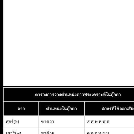
ตารางการวางตำแหน่งดาวพระเคราะห์ในตุ๊กตา
ดาว
ตำแหน่งในตุ๊กตา
อักษรที่ใช้ออกเสีย
ศุกร์(๖)
ขาขวา
ส ศ ษ ห ฬ ฮ
เสาร์(๗)
ขาซ้าย
ด ต ถ ท ธ น