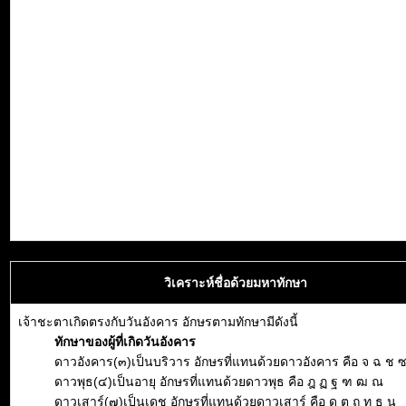
วิเคราะห์ชื่อด้วยมหาทักษา
เจ้าชะตาเกิดตรงกับวันอังคาร อักษรตามทักษามีดังนี้
ทักษาของผู้ที่เกิดวันอังคาร
ดาวอังคาร(๓)เป็นบริวาร อักษรที่แทนด้วยดาวอังคาร คือ จ ฉ ช 
ดาวพุธ(๔)เป็นอายุ อักษรที่แทนด้วยดาวพุธ คือ ฎ ฏ ฐ ฑ ฒ ณ
ดาวเสาร์(๗)เป็นเดช อักษรที่แทนด้วยดาวเสาร์ คือ ด ต ถ ท ธ น