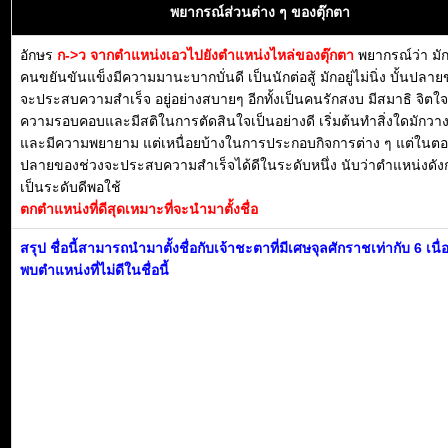
พยากรณ์ส่วนต่าง ๆ ของตุ๊กตา
อักษร
ก->ว จากตำแหน่งเอวไปยังตำแหน่งไหล่ของตุ๊กตา
พยากรณ์ว่า มั
คนขยันขันแข็งมีความมานะบากบั่นดี เป็นนักต่อสู้ มักอยู่ไม่นิ่ง บั้นปลา
จะประสบความสำเร็จ อยู่อย่างสบายๆ อีกทั้งเป็นคนรักสงบ มีสมาธิ จิตใจด
ความรอบคอบและมีสติในการตัดสินใจเป็นอย่างดี เริ่มต้นทำสิ่งใดมักว
และมีความพยายาม แต่เหนื่อยบ้างในการประกอบกิจการต่าง ๆ แต่ในต
ปลายของช่วงจะประสบความสำเร็จได้ดีในระดับหนึ่ง นับว่าตำแหน่งดัง
เป็นระดับดีพอใช้
ตกตำแหน่งที่ดีสุดเหมาะที่จะนำมาตั้งชื่อ
สรุป ชื่อนี้สามารถนำมาตั้งชื่อกับเจ้าชะตาที่มีเศษจุลศักราชเท่ากับ 6 เนื
พบตำแหน่งที่ไม่ดีในชื่อนี้