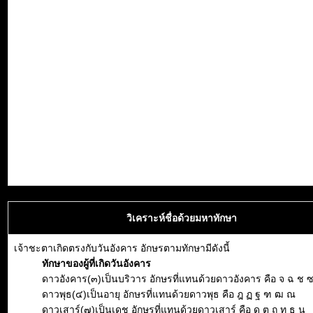
วิเคราะห์ชื่อด้วยมหาทักษา
เจ้าชะตาเกิดตรงกับวันอังคาร อักษรตามทักษามีดังนี้
ทักษาของผู้ที่เกิดวันอังคาร
ดาวอังคาร(๓)เป็นบริวาร อักษรที่แทนด้วยดาวอังคาร คือ จ ฉ ช 
ดาวพุธ(๔)เป็นอายุ อักษรที่แทนด้วยดาวพุธ คือ ฎ ฏ ฐ ฑ ฒ ณ
ดาวเสาร์(๗)เป็นเดช อักษรที่แทนด้วยดาวเสาร์ คือ ด ต ถ ท ธ น