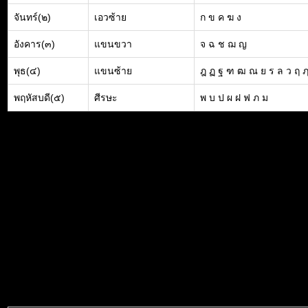
จันทร์(๒)
เอวซ้าย
ก ข ค ฆ ง
อังคาร(๓)
แขนขวา
จ ฉ ช ฌ ญ
พุธ(๔)
แขนซ้าย
ฎ ฏ ฐ ฑ ฒ ณ ย ร ล ว ฤ 
พฤหัสบดี(๕)
ศีรษะ
พ บ ป ผ ฝ ฟ ภ ม