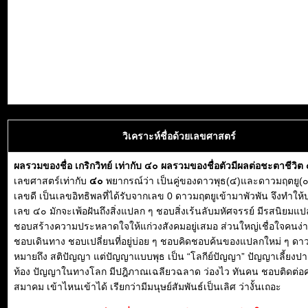
วิเคราะห์ชื่อด้วยเลขศาสตร์
ผลรวมของชื่อ เกริกวิทย์ เท่ากับ ๔๐ ผลรวมของชื่อตัวมีผลต่อชะตาชีวิ
เลขศาสตร์เท่ากับ
๔๐
พยากรณ์ว่า เป็นคู่ของดาวพุธ(๔)และดาวมฤตยู(๐)
เลขดี เป็นเลขอิทธิพลที่ได้รับจากเลข 0 ดาวมฤตยูเข้ามาพัวพัน จึงทำให้
เลข ๔๐ มักจะเพ้อฝันถึงสิ่งแปลก ๆ ชอบสิ่งเร้นลับมหัศจรรย์ มีรสนิยมแ
ชอบสร้างความประหลาดใจให้แก่วงสังคมอยู่เสมอ ส่วนใหญ่เชื่อใจคนง่า
ชอบเดินทาง ชอบเปลี่ยนที่อยู่บ่อย ๆ ชอบคิดชอบค้นของแปลกใหม่ ๆ ดา
หมายถึง สติปัญญา แต่ปัญญาแบบพุธ เป็น “โลกีย์ปัญญา” ปัญญาเลี้ยงปาก
ท้อง ปัญญาในทางโลก มีปฎิภาณเฉลียวฉลาด ว่องไว ทันคน ชอบติดต่
สมาคม เข้าไหนเข้าได้ เรียกว่ามีมนุษย์สัมพันธ์เป็นเลิศ ว่างั้นเถอะ