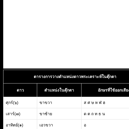
ตารางการวางตำแหน่งดาวพระเคราะห์ในตุ๊กตา
ดาว
ตำแหน่งในตุ๊กตา
อักษรที่ใช้ออกเสีย
ศุกร์(๖)
ขาขวา
ส ศ ษ ห ฬ ฮ
เสาร์(๗)
ขาซ้าย
ด ต ถ ท ธ น
อาทิตย์(๑)
เอวขวา
อ