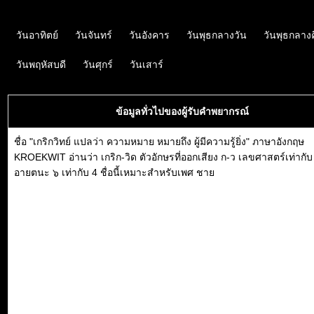
วันอาทิตย์
วันจันทร์
วันอังคาร
วันพุธกลางวัน
วันพุธกลาง
วันพฤหัสบดี
วันศุกร์
วันเสาร์
ข้อมูลทั่วไปของผู้รับคำพยากรณ์
ชื่อ "เกริกวิทย์ แปลว่า ความหมาย หมายถึง ผู้มีความรู้ยิ่ง" ภาษาอังกฤษ
KROEKWIT อ่านว่า เกริก-วิด ตัวอักษรที่ออกเสียง ก-ว เลขศาสตร์เท่ากับ
อายตนะ ๖ เท่ากับ 4 ชื่อนี้เหมาะสำหรับเพศ ชาย