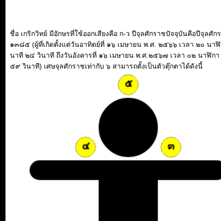
ชื่อ เกริกวิทย์ มีอักษรที่ใช้ออกเสียงคือ ก-ว ปีจุลศักราชปัจจุบันคือปีจุลศั
๑๓๘๕ (ผู้ที่เกิดตั้งแต่วันอาทิตย์ที่ ๑๖ เมษายน พ.ศ. ๒๕๖๖ เวลา ๒๐ นาฬ
นาที ๒๔ วินาที ถึงวันอังคารที่ ๑๖ เมษายน พ.ศ.๒๕๖๗ เวลา ๐๒ นาฬิกา
๕๙ วินาที) เศษจุลศักราชเท่ากับ ๖ สามารถตั้งเป็นตัวตุ๊กตาได้ดังนี้