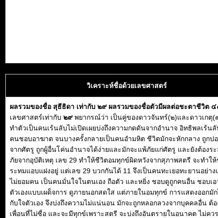
วิเคราะห์ชื่อด้วยเลขศาสตร์
ผลรวมของชื่อ สุธีธิดา เท่ากับ ๒๙ ผลรวมของชื่อตัวมีผลต่อชะตาชีวิต 
เลขศาสตร์เท่ากับ
๒๙
พยากรณ์ว่า เป็นคู่ของดาวจันทร์(๒)และดาวเกตุ(
ทำตัวเป็นคนเร้นลับไม่เปิดเผยบ่งถึงความกดดันจากอำนาจ อิทธิพลเร้นลั
คนชอบอาฆาต จนบางครั้งกลายเป็นคนอำมหิต ชีวิตมักจะหักกลาง ถูกปอ
จากศัตรู ถูกผู้อื่นโค่นอำนาจได้ง่ายและมักจะแพ้ภัยแก่ศัตรู และยังต้องระ
ภัยจากอุบัติเหตุ เลข 29 ทำให้ชีวิตอมทุกข์ผิดหวังจากสุภาพสตรี จะทำให้ช
ระทมแอบแฝงอยู่ แต่เลข 29 บวกกันได้ 11 จึงเป็นคนทะเยอทะยานอย่าง
ไม่ยอมคน เป็นคนมั่นใจในตนเอง ถือตัว และหยิ่ง ชอบดูถูกคนอื่น ชอบเอ
ตัวเองแบบเผด็จการ ดูภายนอกสดใส แต่ภายในอมทุกข์ การแสดงออกมัก
กับใจตัวเอง จึงบ่งถึงความไม่แน่นอน มักจะถูกหลอกลวงจากบุคคลอื่น ต้อ
เพื่อนที่ไม่ซื่อ และจะมีทุกข์เพราะสตรี จะบ่งถึงอันตรายในอนาคต ไม่