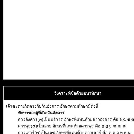
วิเคราะห์ชื่อด้วยมหาทักษา
เจ้าชะตาเกิดตรงกับวันอังคาร อักษรตามทักษามีดังนี้
ทักษาของผู้ที่เกิดวันอังคาร
ดาวอังคาร(๓)เป็นบริวาร อักษรที่แทนด้วยดาวอังคาร คือ จ ฉ ช 
ดาวพุธ(๔)เป็นอายุ อักษรที่แทนด้วยดาวพุธ คือ ฎ ฏ ฐ ฑ ฒ ณ
ดาวเสาร์(๗)เป็นเดช อักษรที่แทนด้วยดาวเสาร์ คือ ด ต ถ ท ธ น