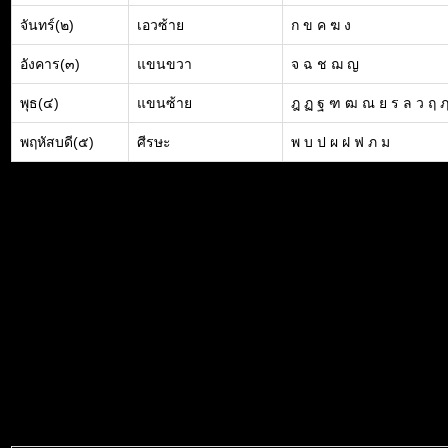
จันทร์(๒)
เอวซ้าย
ก ข ค ฆ ง
อังคาร(๓)
แขนขวา
จ ฉ ช ฌ ญ
พุธ(๔)
แขนซ้าย
ฎ ฏ ฐ ฑ ฒ ณ ย ร ล ว ฤ 
พฤหัสบดี(๕)
ศีรษะ
พ บ ป ผ ฝ ฟ ภ ม