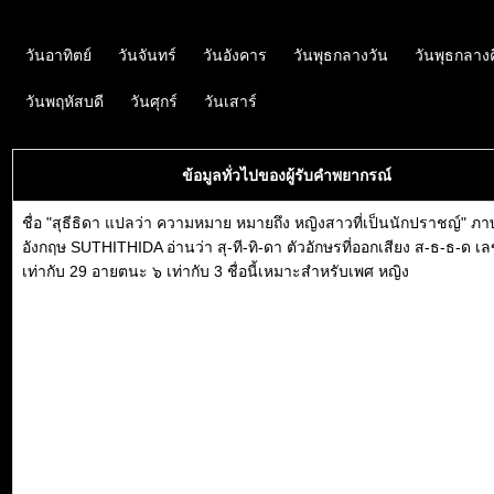
วันอาทิตย์
วันจันทร์
วันอังคาร
วันพุธกลางวัน
วันพุธกลาง
วันพฤหัสบดี
วันศุกร์
วันเสาร์
ข้อมูลทั่วไปของผู้รับคำพยากรณ์
ชื่อ "สุธีธิดา แปลว่า ความหมาย หมายถึง หญิงสาวที่เป็นนักปราชญ์" ภ
อังกฤษ SUTHITHIDA อ่านว่า สุ-ที-ทิ-ดา ตัวอักษรที่ออกเสียง ส-ธ-ธ-ด เ
เท่ากับ 29 อายตนะ ๖ เท่ากับ 3 ชื่อนี้เหมาะสำหรับเพศ หญิง