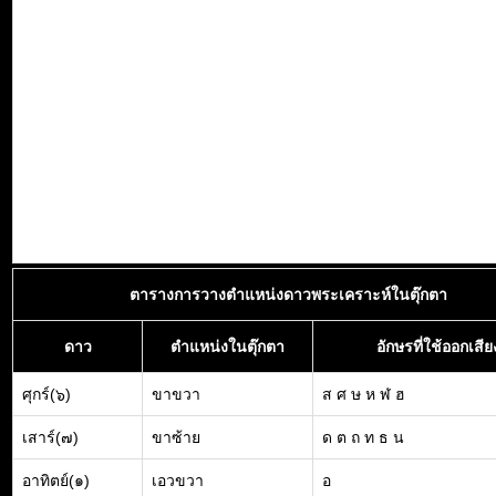
ตารางการวางตำแหน่งดาวพระเคราะห์ในตุ๊กตา
ดาว
ตำแหน่งในตุ๊กตา
อักษรที่ใช้ออกเสีย
ศุกร์(๖)
ขาขวา
ส ศ ษ ห ฬ ฮ
เสาร์(๗)
ขาซ้าย
ด ต ถ ท ธ น
อาทิตย์(๑)
เอวขวา
อ