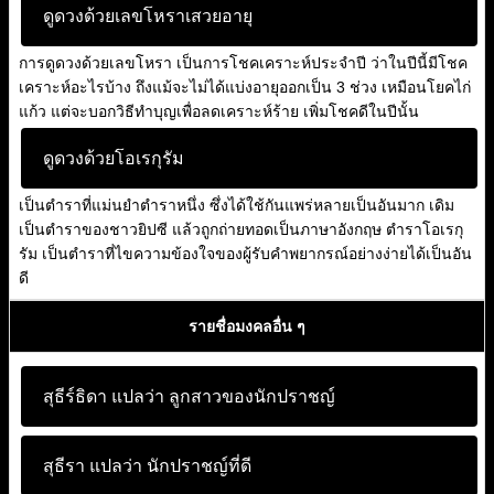
ดูดวงด้วยเลขโหราเสวยอายุ
การดูดวงด้วยเลขโหรา เป็นการโชคเคราะห์ประจำปี ว่าในปีนี้มีโชค
เคราะห์อะไรบ้าง ถึงแม้จะไม่ได้แบ่งอายุออกเป็น 3 ช่วง เหมือนโยคไก่
แก้ว แต่จะบอกวิธีทำบุญเพื่อลดเคราะห์ร้าย เพิ่มโชคดีในปีนั้น
ดูดวงด้วยโอเรกุรัม
เป็นตำราที่แม่นยำตำราหนึ่ง ซึ่งได้ใช้กันแพร่หลายเป็นอันมาก เดิม
เป็นตำราของชาวยิปซี แล้วถูกถ่ายทอดเป็นภาษาอังกฤษ ตำราโอเรกุ
รัม เป็นตำราที่ไขความข้องใจของผู้รับคำพยากรณ์อย่างง่ายได้เป็นอัน
ดี
รายชื่อมงคลอื่น ๆ
สุธีร์ธิดา แปลว่า
ลูกสาวของนักปราชญ์
สุธีรา แปลว่า
นักปราชญ์ที่ดี