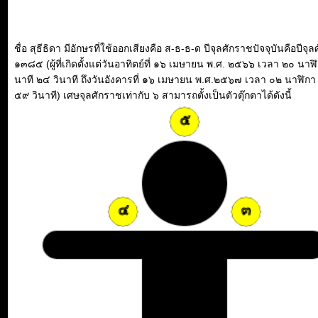
ชื่อ สุธีธิดา มีอักษรที่ใช้ออกเสียงคือ ส-ธ-ธ-ด ปีจุลศักราชปัจจุบันคือปีจุ
๑๓๘๕ (ผู้ที่เกิดตั้งแต่วันอาทิตย์ที่ ๑๖ เมษายน พ.ศ. ๒๕๖๖ เวลา ๒๐ นาฬ
นาที ๒๔ วินาที ถึงวันอังคารที่ ๑๖ เมษายน พ.ศ.๒๕๖๗ เวลา ๐๒ นาฬิกา
๕๙ วินาที) เศษจุลศักราชเท่ากับ ๖ สามารถตั้งเป็นตัวตุ๊กตาได้ดังนี้