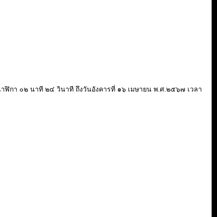
 ๒๐ นาฬิกา ๐๒ นาที ๒๔ วินาที ถึงวันอังคารที่ ๑๖ เมษายน พ.ศ.๒๕๖๗ เวลา