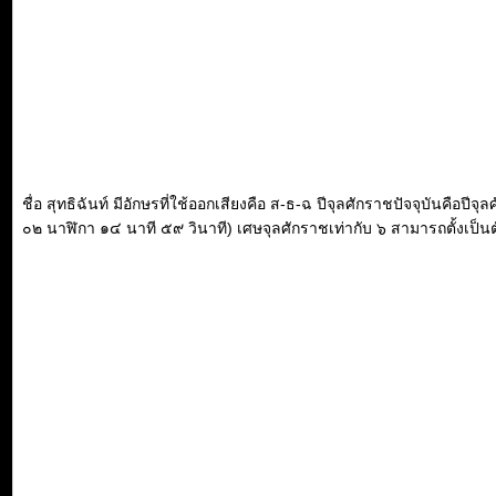
ชื่อ สุทธิฉันท์ มีอักษรที่ใช้ออกเสียงคือ ส-ธ-ฉ ปีจุลศักราชปัจจุบันคือ
๐๒ นาฬิกา ๑๔ นาที ๕๙ วินาที) เศษจุลศักราชเท่ากับ ๖ สามารถตั้งเป็นตัว