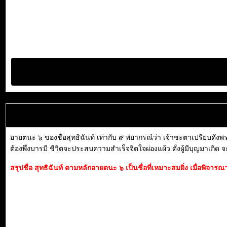
อายตนะ ๖ ของชื่อสุทธิฉันท์ เท่ากับ ๙ พยากรณ์ว่า เจ้าชะตาเปรียบดังพ
ต้องพึ่งบารมี ชีวิตจะประสบความสำเร็จจิตใจผ่องแผ้ว ดั่งผู้มีบุญมาเกิด 
สรุปชื่อ สุทธิฉันท์ ตามหลักอายตนะ ๖ เป็นชื่อที่เหมาะสมยิ่ง เมื่อพิจ