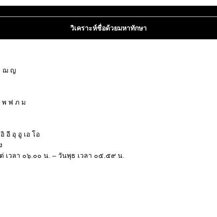
วิเคราะห์ชื่อด้วยมหาทักษา
ซ ฌ ญ
ฝ พ ฟ ภ ม
ฮ
อี อุ อู เอ โอ
ง
งแต่ เวลา ๐๖.๐๐ น. – วันพุธ เวลา ๐๕.๕๙ น.