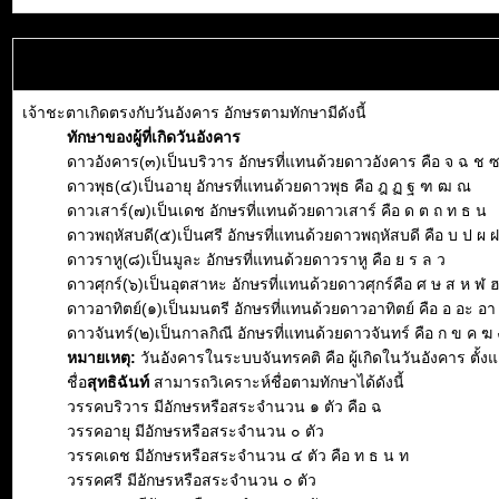
เจ้าชะตาเกิดตรงกับวันอังคาร อักษรตามทักษามีดังนี้
ทักษาของผู้ที่เกิดวันอังคาร
ดาวอังคาร(๓)เป็นบริวาร อักษรที่แทนด้วยดาวอังคาร คือ จ ฉ ช 
ดาวพุธ(๔)เป็นอายุ อักษรที่แทนด้วยดาวพุธ คือ ฎ ฏ ฐ ฑ ฒ ณ
ดาวเสาร์(๗)เป็นเดช อักษรที่แทนด้วยดาวเสาร์ คือ ด ต ถ ท ธ น
ดาวพฤหัสบดี(๕)เป็นศรี อักษรที่แทนด้วยดาวพฤหัสบดี คือ บ ป ผ 
ดาวราหู(๘)เป็นมูละ อักษรที่แทนด้วยดาวราหู คือ ย ร ล ว
ดาวศุกร์(๖)เป็นอุตสาหะ อักษรที่แทนด้วยดาวศุกร์คือ ศ ษ ส ห ฬ 
ดาวอาทิตย์(๑)เป็นมนตรี อักษรที่แทนด้วยดาวอาทิตย์ คือ อ อะ อา อิ 
ดาวจันทร์(๒)เป็นกาลกิณี อักษรที่แทนด้วยดาวจันทร์ คือ ก ข ค ฆ 
หมายเหตุ:
วันอังคารในระบบจันทรคติ คือ ผู้เกิดในวันอังคาร ตั้
ชื่อ
สุทธิฉันท์
สามารถวิเคราะห์ชื่อตามทักษาได้ดังนี้
วรรคบริวาร มีอักษรหรือสระจำนวน ๑ ตัว คือ ฉ
วรรคอายุ มีอักษรหรือสระจำนวน ๐ ตัว
วรรคเดช มีอักษรหรือสระจำนวน ๔ ตัว คือ ท ธ น ท
วรรคศรี มีอักษรหรือสระจำนวน ๐ ตัว