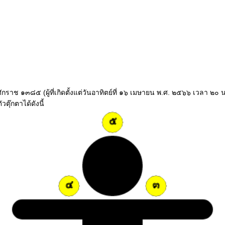
ปีจุลศักราช ๑๓๘๕ (ผู้ที่เกิดตั้งแต่วันอาทิตย์ที่ ๑๖ เมษายน พ.ศ. ๒๕๖๖ เวลา
ตุ๊กตาได้ดังนี้