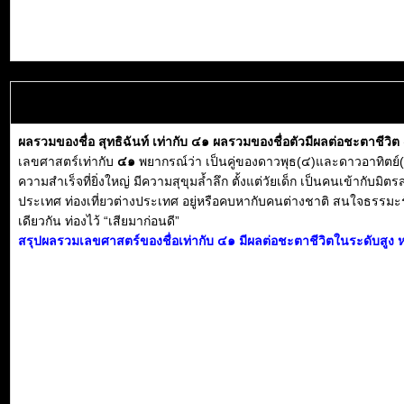
ผลรวมของชื่อ สุทธิฉันท์ เท่ากับ ๔๑ ผลรวมของชื่อตัวมีผลต่อชะตาชีวิ
เลขศาสตร์เท่ากับ
๔๑
พยากรณ์ว่า เป็นคู่ของดาวพุธ(๔)และดาวอาทิตย์(๑) 
ความสำเร็จที่ยิ่งใหญ่ มีความสุขุมล้ำลึก ตั้งแต่วัยเด็ก เป็นคนเข้าก
ประเทศ ท่องเที่ยวต่างประเทศ อยู่หรือคบหากับคนต่างชาติ สนใจธรรมะรัก
เดียวกัน ท่องไว้ “เสียมาก่อนดี”
สรุปผลรวมเลขศาสตร์ของชื่อเท่ากับ ๔๑ มีผลต่อชะตาชีวิตในระดับสูง ห