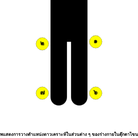
พแสดงการวางตำแหน่งดาวเคราะห์ในส่วนต่าง ๆ ของร่างกายในตุ๊กตาไข