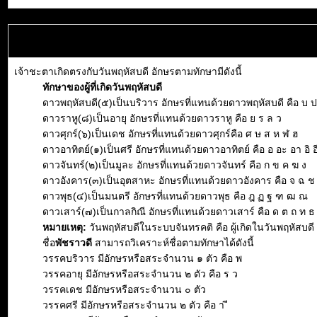
เจ้าชะตาเกิดตรงกับวันพฤหัสบดี อักษรตามทักษามีดังนี้
ทักษาของผู้ที่เกิดวันพฤหัสบดี
ดาวพฤหัสบดี(๕)เป็นบริวาร อักษรที่แทนด้วยดาวพฤหัสบดี คือ บ ป
ดาวราหู(๘)เป็นอายุ อักษรที่แทนด้วยดาวราหู คือ ย ร ล ว
ดาวศุกร์(๖)เป็นเดช อักษรที่แทนด้วยดาวศุกร์คือ ศ ษ ส ห ฬ ฮ
ดาวอาทิตย์(๑)เป็นศรี อักษรที่แทนด้วยดาวอาทิตย์ คือ อ อะ อา อิ อี 
ดาวจันทร์(๒)เป็นมูละ อักษรที่แทนด้วยดาวจันทร์ คือ ก ข ค ฆ ง
ดาวอังคาร(๓)เป็นอุตสาหะ อักษรที่แทนด้วยดาวอังคาร คือ จ ฉ 
ดาวพุธ(๔)เป็นมนตรี อักษรที่แทนด้วยดาวพุธ คือ ฎ ฏ ฐ ฑ ฒ ณ
ดาวเสาร์(๗)เป็นกาลกิณี อักษรที่แทนด้วยดาวเสาร์ คือ ด ต ถ ท ธ
หมายเหตุ:
วันพฤหัสบดีในระบบจันทรคติ คือ ผู้เกิดในวันพฤหัสบดี 
ชื่อ
พัชราวดี
สามารถวิเคราะห์ชื่อตามทักษาได้ดังนี้
วรรคบริวาร มีอักษรหรือสระจำนวน ๑ ตัว คือ พ
วรรคอายุ มีอักษรหรือสระจำนวน ๒ ตัว คือ ร ว
วรรคเดช มีอักษรหรือสระจำนวน ๐ ตัว
วรรคศรี มีอักษรหรือสระจำนวน ๒ ตัว คือ า ี