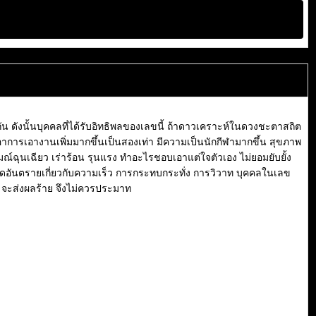
ังนั้นบุคคลที่ได้รับอิทธิพลของเลขนี้ ถ้าดาวเคราะห์ในดวงชะตาสถิต
เอาการเอางานเพิ่มมากขึ้นเป็นสองเท่า มีความเป็นนักกีฬามากขึ้น สุขภาพ
์ฉุนเฉียว เร่าร้อน รุนแรง ทำอะไรชอบเอาแต่ใจตัวเอง ไม่ยอมยับยั้ง
เกิดอันตรายเกี่ยวกับความเร็ว การกระทบกระทั่ง การวิวาท บุคคลในเลข
 จะส่งผลร้าย จึงไม่ควรประมาท