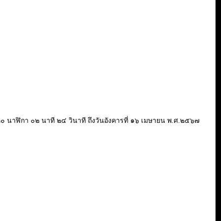
วลา ๒๐ นาฬิกา ๐๒ นาที ๒๔ วินาที ถึงวันอังคารที่ ๑๖ เมษายน พ.ศ.๒๕๖๗