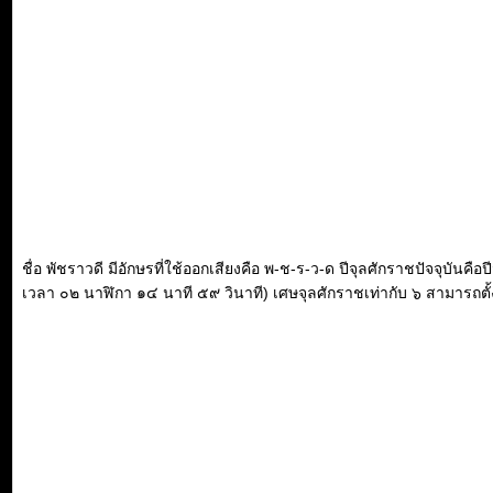
ชื่อ พัชราวดี มีอักษรที่ใช้ออกเสียงคือ พ-ช-ร-ว-ด ปีจุลศักราชปัจจุบันค
เวลา ๐๒ นาฬิกา ๑๔ นาที ๕๙ วินาที) เศษจุลศักราชเท่ากับ ๖ สามารถตั้งเป