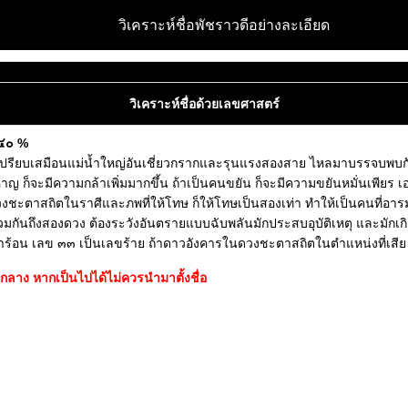
วิเคราะห์ชื่อพัชราวดีอย่างละเอียด
วิเคราะห์ชื่อด้วยเลขศาสตร์
 ๔๐ %
รียบเสมือนแม่น้ำใหญ่อันเชี่ยวกรากและรุนแรงสองสาย ไหลมาบรรจบพบกัน ด
หาญ ก็จะมีความกล้าเพิ่มมากขึ้น ถ้าเป็นคนขยัน ก็จะมีความขยันหมั่นเพียร 
ชะตาสถิตในราศีและภพที่ให้โทษ ก็ให้โทษเป็นสองเท่า ทำให้เป็นคนที่อารมณ
มารวมกันถึงสองดวง ต้องระวังอันตรายแบบฉับพลันมักประสบอุบัติเหตุ และมัก
่าร้อน เลข ๓๓ เป็นเลขร้าย ถ้าดาวอังคารในดวงชะตาสถิตในตำแหน่งที่เสีย
ลาง หากเป็นไปได้ไม่ควรนำมาตั้งชื่อ