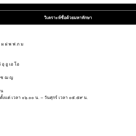
วิเคราะห์ชื่อด้วยมหาทักษา
 ผ ฝ พ ฟ ภ ม
อุ อู เอ โอ
ช ซ ฌ ญ
 น
ตั้งแต่ เวลา ๐๖.๐๐ น. – วันศุกร์ เวลา ๐๕.๕๙ น.