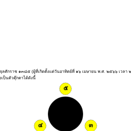
ือปีจุลศักราช ๑๓๘๕ (ผู้ที่เกิดตั้งแต่วันอาทิตย์ที่ ๑๖ เมษายน พ.ศ. ๒๕๖๖ เ
็นตัวตุ๊กตาได้ดังนี้