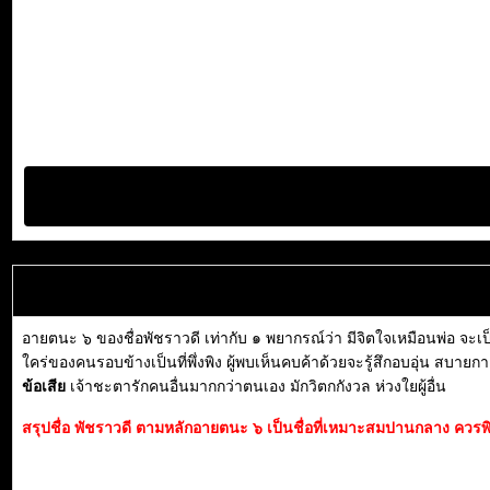
อายตนะ ๖ ของชื่อพัชราวดี เท่ากับ ๑ พยากรณ์ว่า มีจิตใจเหมือนพ่อ จะเป็
ใคร่ของคนรอบข้างเป็นที่พึ่งพิง ผู้พบเห็นคบค้าด้วยจะรู้สึกอบอุ่น สบาย
ข้อเสีย
เจ้าชะตารักคนอื่นมากกว่าตนเอง มักวิตกกังวล ห่วงใยผู้อื่น
สรุปชื่อ พัชราวดี ตามหลักอายตนะ ๖ เป็นชื่อที่เหมาะสมปานกลาง ควรพิจา