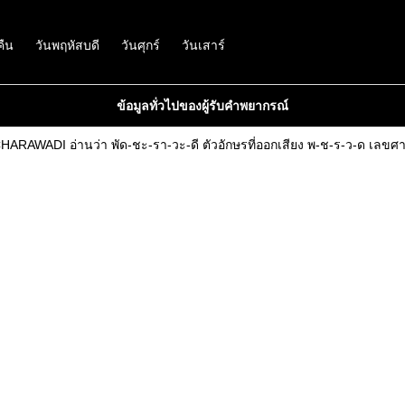
คืน
วันพฤหัสบดี
วันศุกร์
วันเสาร์
ข้อมูลทั่วไปของผู้รับคำพยากรณ์
RAWADI อ่านว่า พัด-ชะ-รา-วะ-ดี ตัวอักษรที่ออกเสียง พ-ช-ร-ว-ด เลขศาสต