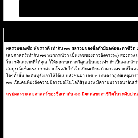
ผลรวมของชื่อ พัชราวดี เท่ากับ ๓๓ ผลรวมของชื่อตัวมีผลต่อชะตาชีวิต
เลขศาสตร์เท่ากับ
๓๓
พยากรณ์ว่า เป็นเลขของดาวอังคาร(๓) สองดวง เป
ในราศีและภพที่ให้คุณ ก็ให้คุณทบเท่าทวีคูณเป็นสองเท่า ถ้าเป็นคนกล้า
สมบูรณ์แข็งแรง ปราศจากโรคภัยไข้เจ็บเบียดเบียน ถ้าดาวเคราะห์ในดวง
ใดๆทั้งสิ้น จะดันทุรังเอาให้ได้แบบหัวชนฝา เลข ๓ เป็นดาวอุบัติเหตุ
๓๓ เป็นคนที่บ่งถึงความมีอารมณ์ในโลกีย์รุนแรง มีความปรารถนาอันเร
สรุปผลรวมเลขศาสตร์ของชื่อเท่ากับ ๓๓ มีผลต่อชะตาชีวิตในระดับปานก