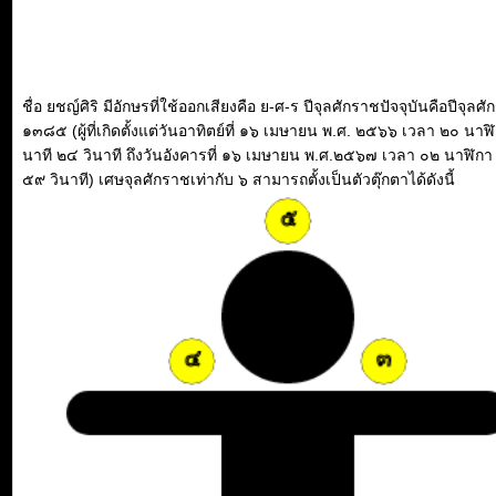
ชื่อ ยชญ์ศิริ มีอักษรที่ใช้ออกเสียงคือ ย-ศ-ร ปีจุลศักราชปัจจุบันคือปีจุลศ
๑๓๘๕ (ผู้ที่เกิดตั้งแต่วันอาทิตย์ที่ ๑๖ เมษายน พ.ศ. ๒๕๖๖ เวลา ๒๐ นาฬ
นาที ๒๔ วินาที ถึงวันอังคารที่ ๑๖ เมษายน พ.ศ.๒๕๖๗ เวลา ๐๒ นาฬิกา
๕๙ วินาที) เศษจุลศักราชเท่ากับ ๖ สามารถตั้งเป็นตัวตุ๊กตาได้ดังนี้