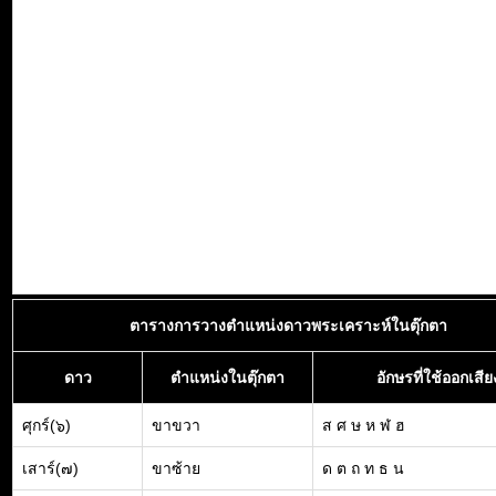
ตารางการวางตำแหน่งดาวพระเคราะห์ในตุ๊กตา
ดาว
ตำแหน่งในตุ๊กตา
อักษรที่ใช้ออกเสีย
ศุกร์(๖)
ขาขวา
ส ศ ษ ห ฬ ฮ
เสาร์(๗)
ขาซ้าย
ด ต ถ ท ธ น