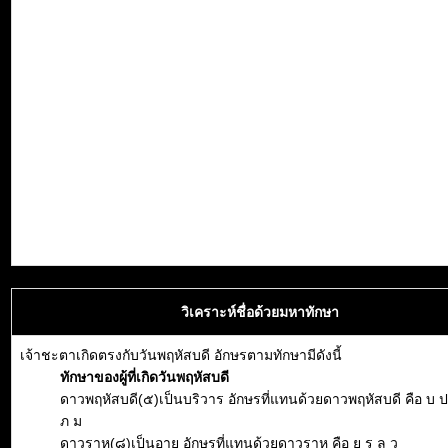
วิเคราะห์ชื่อด้วยมหาทักษา
เจ้าชะตาเกิดตรงกับวันพฤหัสบดี อักษรตามทักษามีดังนี้
ทักษาของผู้ที่เกิดวันพฤหัสบดี
ดาวพฤหัสบดี(๕)เป็นบริวาร อักษรที่แทนด้วยดาวพฤหัสบดี คือ บ ป
ภ ม
ดาวราหู(๘)เป็นอายุ อักษรที่แทนด้วยดาวราหู คือ ย ร ล ว