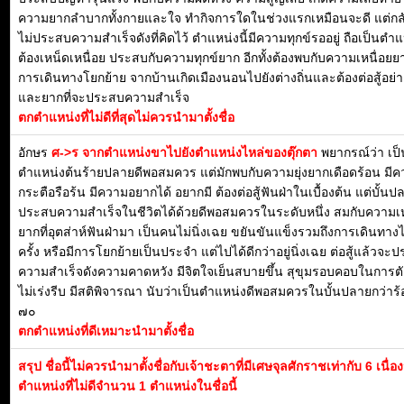
ความยากลำบากทั้งกายและใจ ทำกิจการใดในช่วงแรกเหมือนจะดี แต่กลั
ไม่ประสบความสำเร็จดังที่คิดไว้ ตำแหน่งนี้มีความทุกข์รออยู่ ถือเป็นตำแ
ต้องเหน็ดเหนื่อย ประสบกับความทุกข์ยาก อีกทั้งต้องพบกับความเหนื่อย
การเดินทางโยกย้าย จากบ้านเกิดเมืองนอนไปยังต่างถิ่นและต้องต่อสู้อย่
และยากที่จะประสบความสำเร็จ
ตกตำแหน่งที่ไม่ดีที่สุดไม่ควรนำมาตั้งชื่อ
อักษร
ศ->ร จากตำแหน่งขาไปยังตำแหน่งไหล่ของตุ๊กตา
พยากรณ์ว่า เป็
ตำแหน่งต้นร้ายปลายดีพอสมควร แต่มักพบกับความยุ่งยากเดือดร้อน มี
กระตือรือร้น มีความอยากได้ อยากมี ต้องต่อสู้ฟันฝ่าในเบื้องต้น แต่บั้น
ประสบความสำเร็จในชีวิตได้ด้วยดีพอสมควรในระดับหนึ่ง สมกับความเห
ยากที่อุตส่าห์ฟันฝ่ามา เป็นคนไม่นิ่งเฉย ขยันขันแข็งรวมถึงการเดินทาง
ครั้ง หรือมีการโยกย้ายเป็นประจำ แต่ไปได้ดีกว่าอยู่นิ่งเฉย ต่อสู้แล้วจะ
ความสำเร็จดังความคาดหวัง มีจิตใจเย็นสบายขึ้น สุขุมรอบคอบในการต
ไม่เร่งรีบ มีสติพิจารณา นับว่าเป็นตำแหน่งดีพอสมควรในบั้นปลายกว่าร
๗๐
ตกตำแหน่งที่ดีเหมาะนำมาตั้งชื่อ
สรุป ชื่อนี้ไม่ควรนำมาตั้งชื่อกับเจ้าชะตาที่มีเศษจุลศักราชเท่ากับ 6 เนื่
ตำแหน่งที่ไม่ดีจำนวน 1 ตำแหน่งในชื่อนี้