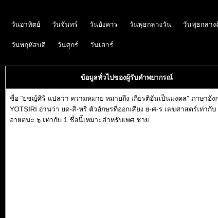
วันอาทิตย์
วันจันทร์
วันอังคาร
วันพุธกลางวัน
วันพุธกลาง
วันพฤหัสบดี
วันศุกร์
วันเสาร์
ข้อมูลทั่วไปของผู้รับคำพยากรณ์
ชื่อ "ยชญ์ศิริ แปลว่า ความหมาย หมายถึง เกียรติอันเป็นมงคล" ภาษาอัง
YOTSIRI อ่านว่า ยด-สิ-หริ ตัวอักษรที่ออกเสียง ย-ศ-ร เลขศาสตร์เท่ากับ
อายตนะ ๖ เท่ากับ 1 ชื่อนี้เหมาะสำหรับเพศ ชาย