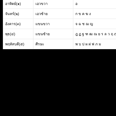
อาทิตย์(๑)
เอวขวา
อ
จันทร์(๒)
เอวซ้าย
ก ข ค ฆ ง
อังคาร(๓)
แขนขวา
จ ฉ ช ฌ ญ
พุธ(๔)
แขนซ้าย
ฎ ฏ ฐ ฑ ฒ ณ ย ร ล ว ฤ 
พฤหัสบดี(๕)
ศีรษะ
พ บ ป ผ ฝ ฟ ภ ม