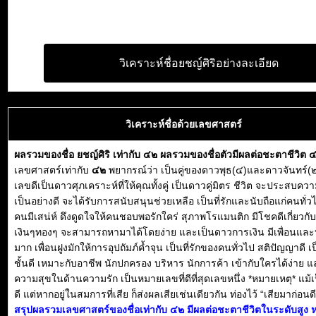
วิเคราะห์ชื่อยชญ์ศิริอย่างละเอียด
วิเคราะห์ชื่อด้วยเลขศาสตร์
ผลรวมของชื่อ ยชญ์ศิริ เท่ากับ ๔๒ ผลรวมของชื่อตัวมีผลต่อชะตาชีวิต 
เลขศาสตร์เท่ากับ
๔๒
พยากรณ์ว่า เป็นคู่ของดาวพุธ(๔)และดาวจันทร์(๒
เลขดีเป็นดาวศุภเคราะห์ที่ให้คุณทั้งคู่ เป็นดาวคู่มิตร ชีวิต จะประสบคว
เป็นอย่างดี จะได้รับการสนับสนุนช่วยเหลือ เป็นที่รักและนับถือแก่คนทั่ว
คนมีเสน่ห์ ดึงดูดใจให้คนชอบพอรักใคร่ สุภาพโรแมนติก มีโชคดีเกี่ยวกับ
เงินๆทองๆ จะสามารถหามาได้โดยง่าย และเป็นดาวการเงิน มีเพื่อนและ
มาก เพื่อนฝูงมักให้การอุปถัมภ์ค้ำจุน เป็นที่รักของคนทั่วไป สติปัญญาดี เ
ชั้นดี เหมาะกับอาชีพ นักปกครอง บริหาร นักการค้า เข้ากับใครได้ง่าย แ
ความสุขในด้านความรัก เป็นหมายเลขที่ดีที่สุดเลขหนึ่ง *หมายเหตุ* แม้เป
ดี แต่หากอยู่ในสมการที่เสีย ก็ส่งผลเสียเช่นเดียวกัน ท่องไว้ “เสียมาก่อนดี
สรุปผลรวมเลขศาสตร์ของชื่อเท่ากับ ๔๒ มีผลต่อชะตาชีวิตในระดับสูง 