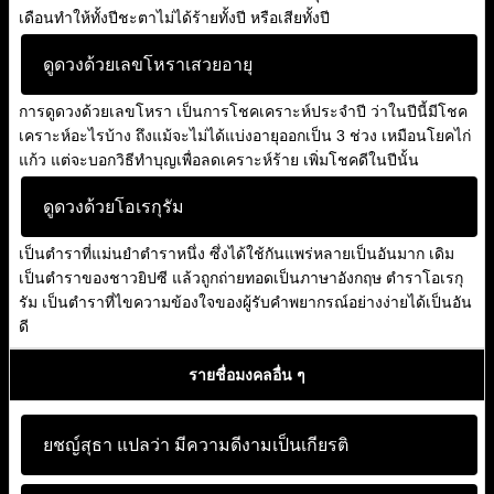
เดือนทำให้ทั้งปีชะตาไม่ได้ร้ายทั้งปี หรือเสียทั้งปี
ดูดวงด้วยเลขโหราเสวยอายุ
การดูดวงด้วยเลขโหรา เป็นการโชคเคราะห์ประจำปี ว่าในปีนี้มีโชค
เคราะห์อะไรบ้าง ถึงแม้จะไม่ได้แบ่งอายุออกเป็น 3 ช่วง เหมือนโยคไก่
แก้ว แต่จะบอกวิธีทำบุญเพื่อลดเคราะห์ร้าย เพิ่มโชคดีในปีนั้น
ดูดวงด้วยโอเรกุรัม
เป็นตำราที่แม่นยำตำราหนึ่ง ซึ่งได้ใช้กันแพร่หลายเป็นอันมาก เดิม
เป็นตำราของชาวยิปซี แล้วถูกถ่ายทอดเป็นภาษาอังกฤษ ตำราโอเรกุ
รัม เป็นตำราที่ไขความข้องใจของผู้รับคำพยากรณ์อย่างง่ายได้เป็นอัน
ดี
รายชื่อมงคลอื่น ๆ
ยชญ์สุธา แปลว่า
มีความดีงามเป็นเกียรติ