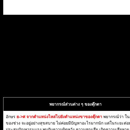
พยากรณ์ส่วนต่าง ๆ ของตุ๊กตา
อักษร
ย->ศ จากตำแหน่งไหล่ไปยังตำแหน่งขาของตุ๊กตา
พยากรณ์ว่า ใ
ของช่วง จะอยู่อย่างสุขสบาย ไม่ค่อยมีปัญหาอะไรมากนัก แต่ในระยะต่อ
ประสบปัญหารุนแรง พบกับความผิดหวัง ความสูญเสีย เกิดความเสียหา