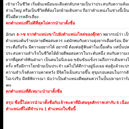
เข้ามาในชีวิต เริ่มต้นเหมือนจะดีแต่กลับกลายเป็นว่าประสบกับความล้ม
ส่วนใหญ่ หรือเป็นชีวิตที่ต้องโยกย้ายเดินทาง ถือว่าตำแหน่งในช่วงนี้เป
ที่ไม่ดีควรหลีกเลี่ยง
ตกตำแหน่งที่ไม่ดีที่สุดไม่ควรนำมาตั้งชื่อ
อักษร
ธ->ช จากตำแหน่งขาไปยังตำแหน่งไหล่ของตุ๊กตา
พยากรณ์ว่า เป
ตำแหน่งต้นร้ายปลายดีพอสมควร แต่มักพบกับความยุ่งยากเดือดร้อน มี
กระตือรือร้น มีความอยากได้ อยากมี ต้องต่อสู้ฟันฝ่าในเบื้องต้น แต่บั้น
ประสบความสำเร็จในชีวิตได้ด้วยดีพอสมควรในระดับหนึ่ง สมกับความเห
ยากที่อุตส่าห์ฟันฝ่ามา เป็นคนไม่นิ่งเฉย ขยันขันแข็งรวมถึงการเดินทาง
ครั้ง หรือมีการโยกย้ายเป็นประจำ แต่ไปได้ดีกว่าอยู่นิ่งเฉย ต่อสู้แล้วจะ
ความสำเร็จดังความคาดหวัง มีจิตใจเย็นสบายขึ้น สุขุมรอบคอบในการต
ไม่เร่งรีบ มีสติพิจารณา นับว่าเป็นตำแหน่งดีพอสมควรในบั้นปลายกว่าร
๗๐
ตกตำแหน่งที่ดีเหมาะนำมาตั้งชื่อ
สรุป ชื่อนี้ไม่ควรนำมาตั้งชื่อกับเจ้าชะตาที่มีเศษจุลศักราชเท่ากับ 6 เนื่
ตำแหน่งที่ไม่ดีจำนวน 1 ตำแหน่งในชื่อนี้