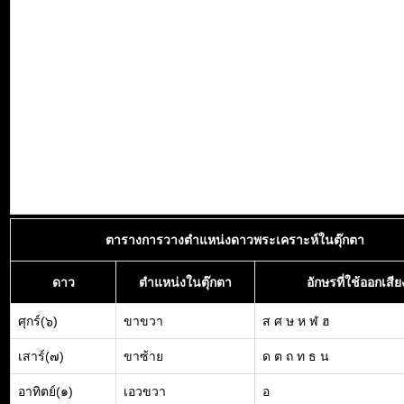
ตารางการวางตำแหน่งดาวพระเคราะห์ในตุ๊กตา
ดาว
ตำแหน่งในตุ๊กตา
อักษรที่ใช้ออกเสีย
ศุกร์(๖)
ขาขวา
ส ศ ษ ห ฬ ฮ
เสาร์(๗)
ขาซ้าย
ด ต ถ ท ธ น
อาทิตย์(๑)
เอวขวา
อ