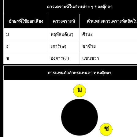
ดาวเคราะห์ในส่วนต่าง ๆ ของตุ๊กตา
อักษรที่ใช้ออกเสียง
ดาวเคราะห์
ตำแหน่งดาวเคราะห์สถิตใน
ม
พฤหัสบดี(๕)
ศีรษะ
ธ
เสาร์(๗)
ขาซ้าย
ช
อังคาร(๓)
แขนขวา
การแทนตัวอักษรแทนดาวบนตุ๊กตา