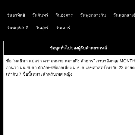
วันอาทิตย์
วันจันทร์
วันอังคาร
วันพุธกลางวัน
วันพุธกลาง
วันพฤหัสบดี
วันศุกร์
วันเสาร์
ข้อมูลทั่วไปของผู้รับคำพยากรณ์
ชื่อ "มลธิชา แปลว่า ความหมาย หมายถึง ลำธาร" ภาษาอังกฤษ MONT
อ่านว่า มน-ทิ-ชา ตัวอักษรที่ออกเสียง ม-ธ-ช เลขศาสตร์เท่ากับ 22 อาย
เท่ากับ 7 ชื่อนี้เหมาะสำหรับเพศ หญิง