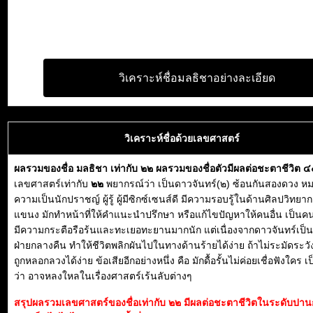
วิเคราะห์ชื่อมลธิชาอย่างละเอียด
วิเคราะห์ชื่อด้วยเลขศาสตร์
ผลรวมของชื่อ มลธิชา เท่ากับ ๒๒ ผลรวมของชื่อตัวมีผลต่อชะตาชีวิต 
เลขศาสตร์เท่ากับ
๒๒
พยากรณ์ว่า เป็นดาวจันทร์(๒) ซ้อนกันสองดวง หม
ความเป็นนักปราชญ์ ผู้รู้ ผู้มีซิกซ์เซนส์ดี มีความรอบรู้ในด้านศิลปวิทย
แขนง มักทำหน้าที่ให้คำแนะนำปรึกษา หรือแก้ไขปัญหาให้คนอื่น เป็นคน
มีความกระตือรือร้นและทะเยอทะยานมากนัก แต่เนื่องจากดาวจันทร์เป
ฝ่ายกลางคืน ทำให้ชีวิตพลิกผันไปในทางด้านร้ายได้ง่าย ถ้าไม่ระมัดระวั
ถูกหลอกลวงได้ง่าย ข้อเสียอีกอย่างหนึ่ง คือ มักดื้อรั้นไม่ค่อยเชื่อฟังใคร เ
ว่า อาจหลงใหลในเรื่องศาสตร์เร้นลับต่างๆ
สรุปผลรวมเลขศาสตร์ของชื่อเท่ากับ ๒๒ มีผลต่อชะตาชีวิตในระดับปา