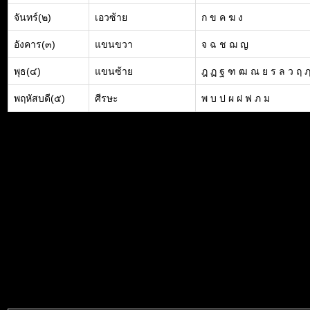
จันทร์(๒)
เอวซ้าย
ก ข ค ฆ ง
อังคาร(๓)
แขนขวา
จ ฉ ช ฌ ญ
พุธ(๔)
แขนซ้าย
ฎ ฏ ฐ ฑ ฒ ณ ย ร ล ว ฤ 
พฤหัสบดี(๕)
ศีรษะ
พ บ ป ผ ฝ ฟ ภ ม