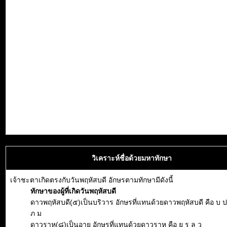
วิเคราะห์ชื่อด้วยมหาทักษา
เจ้าชะตาเกิดตรงกับวันพฤหัสบดี อักษรตามทักษามีดังนี้
ทักษาของผู้ที่เกิดวันพฤหัสบดี
ดาวพฤหัสบดี(๕)เป็นบริวาร อักษรที่แทนด้วยดาวพฤหัสบดี คือ บ ป
ภ ม
ดาวราหู(๘)เป็นอายุ อักษรที่แทนด้วยดาวราหู คือ ย ร ล ว