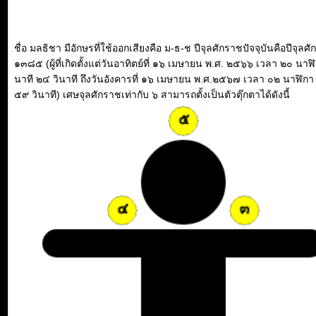
ชื่อ มลธิชา มีอักษรที่ใช้ออกเสียงคือ ม-ธ-ช ปีจุลศักราชปัจจุบันคือปีจุลศ
๑๓๘๕ (ผู้ที่เกิดตั้งแต่วันอาทิตย์ที่ ๑๖ เมษายน พ.ศ. ๒๕๖๖ เวลา ๒๐ นาฬ
นาที ๒๔ วินาที ถึงวันอังคารที่ ๑๖ เมษายน พ.ศ.๒๕๖๗ เวลา ๐๒ นาฬิกา
๕๙ วินาที) เศษจุลศักราชเท่ากับ ๖ สามารถตั้งเป็นตัวตุ๊กตาได้ดังนี้