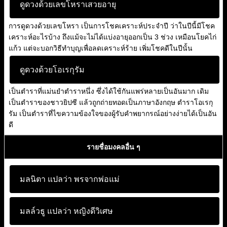
ดูดวงด้วยเลขโหราเสวยอายุ
การดูดวงด้วยเลขโหรา เป็นการโชคเคราะห์ประจำปี ว่าในปีนี้มีโชค
เคราะห์อะไรบ้าง ถึงแม้จะไม่ได้แบ่งอายุออกเป็น 3 ช่วง เหมือนโยคไก่
แก้ว แต่จะบอกวิธีทำบุญเพื่อลดเคราะห์ร้าย เพิ่มโชคดีในปีนั้น
ดูดวงด้วยโอเรกุรัม
เป็นตำราที่แม่นยำตำราหนึ่ง ซึ่งได้ใช้กันแพร่หลายเป็นอันมาก เดิม
เป็นตำราของชาวยิปซี แล้วถูกถ่ายทอดเป็นภาษาอังกฤษ ตำราโอเรกุ
รัม เป็นตำราที่ไขความข้องใจของผู้รับคำพยากรณ์อย่างง่ายได้เป็นอัน
ดี
รายชื่อมงคลอื่น ๆ
มลนิตา แปลว่า
พรจากพ่อแม่
มลล์วธู แปลว่า
หญิงดีวิเศษ