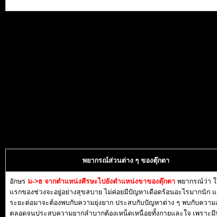
พยากรณ์ส่วนต่าง ๆ ของตุ๊กตา
อักษร
ม->ธ จากตำแหน่งศีรษะไปยังตำแหน่งขาของตุ๊กตา
พยากรณ์ว่า 
แรกของช่วงจะอยู่อย่างสุขสบาย ไม่ค่อยมีปัญหาเดือดร้อนอะไรมากนัก แ
ระยะต่อมาจะต้องพบกับความยุ่งยาก ประสบกับปัญหาต่าง ๆ พบกับความส
ตลอดจนประสบความยากลำบากต้องเหน็ดเหนื่อยทั้งกายและใจ เพราะมี