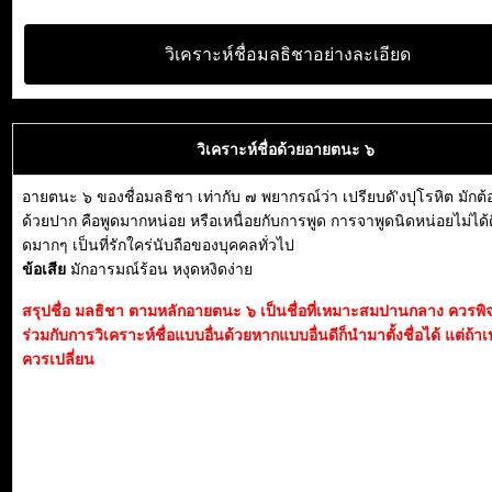
วิเคราะห์ชื่อมลธิชาอย่างละเอียด
วิเคราะห์ชื่อด้วยอายตนะ ๖
อายตนะ ๖ ของชื่อมลธิชา เท่ากับ ๗ พยากรณ์ว่า เปรียบดั'งปุโรหิต มัก
ด้วยปาก คือพูดมากหน่อย หรือเหนื่อยกับการพูด การจาพูดนิดหน่อยไม่ได้ดี
ดมากๆ เป็นที่รักใคร่นับถือของบุคคลทั่วไป
ข้อเสีย
มักอารมณ์ร้อน หงุดหงิดง่าย
สรุปชื่อ มลธิชา ตามหลักอายตนะ ๖ เป็นชื่อที่เหมาะสมปานกลาง ควรพ
ร่วมกับการวิเคราะห์ชื่อแบบอื่นด้วยหากแบบอื่นดีก็นำมาตั้งชื่อได้ แต่ถ้าเ
ควรเปลี่ยน