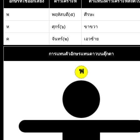
อักษรที่ใช้ออกเสียง
ดาวเคราะห์
ตำแหน่งดาวเคราะห์สถิตใน
พ
พฤหัสบดี(๕)
ศีรษะ
ห
ศุกร์(๖)
ขาขวา
ค
จันทร์(๒)
เอวซ้าย
การแทนตัวอักษรแทนดาวบนตุ๊กตา