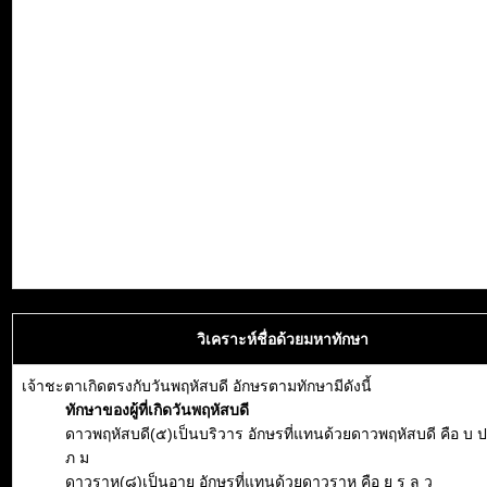
วิเคราะห์ชื่อด้วยมหาทักษา
เจ้าชะตาเกิดตรงกับวันพฤหัสบดี อักษรตามทักษามีดังนี้
ทักษาของผู้ที่เกิดวันพฤหัสบดี
ดาวพฤหัสบดี(๕)เป็นบริวาร อักษรที่แทนด้วยดาวพฤหัสบดี คือ บ ป
ภ ม
ดาวราหู(๘)เป็นอายุ อักษรที่แทนด้วยดาวราหู คือ ย ร ล ว