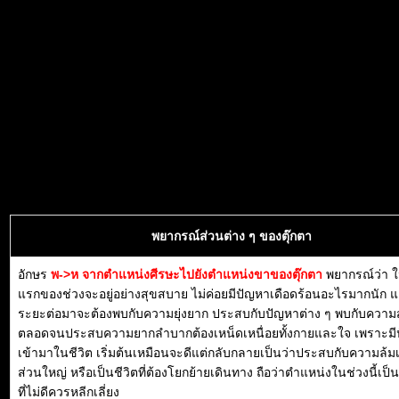
พยากรณ์ส่วนต่าง ๆ ของตุ๊กตา
อักษร
พ->ห จากตำแหน่งศีรษะไปยังตำแหน่งขาของตุ๊กตา
พยากรณ์ว่า 
แรกของช่วงจะอยู่อย่างสุขสบาย ไม่ค่อยมีปัญหาเดือดร้อนอะไรมากนัก แ
ระยะต่อมาจะต้องพบกับความยุ่งยาก ประสบกับปัญหาต่าง ๆ พบกับความส
ตลอดจนประสบความยากลำบากต้องเหน็ดเหนื่อยทั้งกายและใจ เพราะมี
เข้ามาในชีวิต เริ่มต้นเหมือนจะดีแต่กลับกลายเป็นว่าประสบกับความล้ม
ส่วนใหญ่ หรือเป็นชีวิตที่ต้องโยกย้ายเดินทาง ถือว่าตำแหน่งในช่วงนี้เป
ที่ไม่ดีควรหลีกเลี่ยง