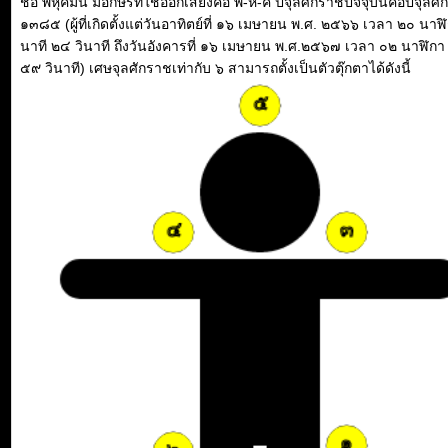
ชื่อ พหุคมน์ มีอักษรที่ใช้ออกเสียงคือ พ-ห-ค ปีจุลศักราชปัจจุบันคือปีจุลศ
๑๓๘๕ (ผู้ที่เกิดตั้งแต่วันอาทิตย์ที่ ๑๖ เมษายน พ.ศ. ๒๕๖๖ เวลา ๒๐ นาฬ
นาที ๒๔ วินาที ถึงวันอังคารที่ ๑๖ เมษายน พ.ศ.๒๕๖๗ เวลา ๐๒ นาฬิกา
๕๙ วินาที) เศษจุลศักราชเท่ากับ ๖ สามารถตั้งเป็นตัวตุ๊กตาได้ดังนี้