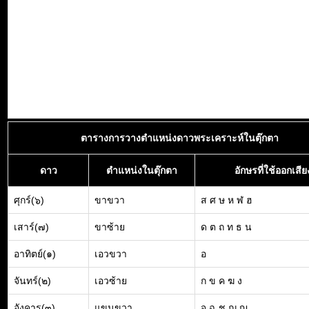
ตารางการวางตำแหน่งดาวพระเคราะห์ในตุ๊กตา
ดาว
ตำแหน่งในตุ๊กตา
อักษรที่ใช้ออกเสีย
ศุกร์(๖)
ขาขวา
ส ศ ษ ห ฬ ฮ
เสาร์(๗)
ขาซ้าย
ด ต ถ ท ธ น
อาทิตย์(๑)
เอวขวา
อ
จันทร์(๒)
เอวซ้าย
ก ข ค ฆ ง
อังคาร(๓)
แขนขวา
จ ฉ ช ฌ ญ