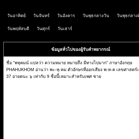
วันอาทิตย์
วันจันทร์
วันอังคาร
วันพุธกลางวัน
วันพุธกลาง
วันพฤหัสบดี
วันศุกร์
วันเสาร์
ข้อมูลทั่วไปของผู้รับคำพยากรณ์
ชื่อ "พหุคมน์ แปลว่า ความหมาย หมายถึง มีทางไปมาก" ภาษาอังกฤษ
PHAHUKHOM อ่านว่า พะ-หุ-คม ตัวอักษรที่ออกเสียง พ-ห-ค เลขศาสตร์เท
37 อายตนะ ๖ เท่ากับ 9 ชื่อนี้เหมาะสำหรับเพศ ชาย