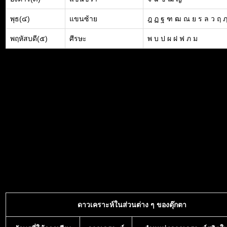
พุธ(๔)
แขนซ้าย
ฎ ฏ ฐ ฑ ฒ ณ ย ร ล ว ฤ 
พฤหัสบดี(๕)
ศีรษะ
พ บ ป ผ ฝ ฟ ภ ม
ดาวเคราะห์ในส่วนต่าง ๆ ของตุ๊กตา