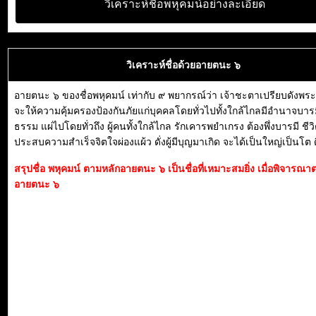
วิเคราะห์ชื่อพหุคมน์อย่างละเอียด
วิเคราะห์ชื่อด้วยอายตนะ ๖
อายตนะ ๖ ของชื่อพหุคมน์ เท่ากับ ๙ พยากรณ์ว่า เจ้าชะตาเปรียบดังพ
จะให้ความคุ้มครองป้องกันภัยแก่บุคคลโดยทั่วไปทั้งใกล้ไกลมีอำนาจบาร
ธรรม แผ่ไปโดยทั่วถึง ผู้คนทั้งใกล้ไกล รักเคารพยำเกรง ต้องพึ่งบารมี ชีว
ประสบความสำเร็จจิตใจผ่องแผ้ว ดั่งผู้มีบุญมาเกิด จะได้เป็นใหญ่เป็นโต 
สรุปชื่อ พหุคมน์ ตามหลักอายตนะ ๖ เป็นชื่อที่เหมาะสมยิ่ง เมื่อพิจารณ
อายตนะ ๖