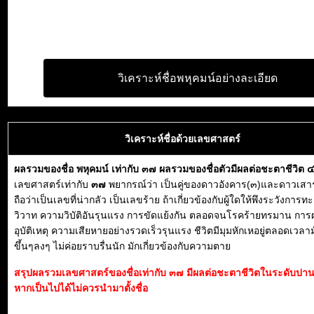
วิเคราะห์ชื่อพหุคมน์อย่างละเอียด
วิเคราะห์ชื่อด้วยเลขศาสตร์
ผลรวมของชื่อ พหุคมน์ เท่ากับ ๓๗ ผลรวมของชื่อตัวมีผลต่อชะตาชีวิต 
เลขศาสตร์เท่ากับ
๓๗
พยากรณ์ว่า เป็นคู่ของดาวอังคาร(๓)และดาวเสาร
ถือว่าเป็นเลขที่น่ากลัว เป็นเลขร้าย ถ้าเกี่ยวข้องกับผู้ใดให้พึงระวังการท
วิวาท ความวิบัติอันรุนแรง การขัดแย้งกัน ตลอดจนโรคร้ายทรมาน การผ
อุบัติเหตุ ความเสียหายอย่างรวดเร็วรุนแรง ชีวิตมีมุมหักเหอยู่ตลอดเวลา
ขึ้นๆลงๆ ไม่ค่อยราบรื่นนัก มักเกี่ยวข้องกับความตาย
สรุปผลรวมเลขศาสตร์ของชื่อเท่ากับ ๓๗ มีผลต่อชะตาชีวิตในระดับปา
หากเป็นไปได้ไม่ควรนำมาตั้งชื่อ