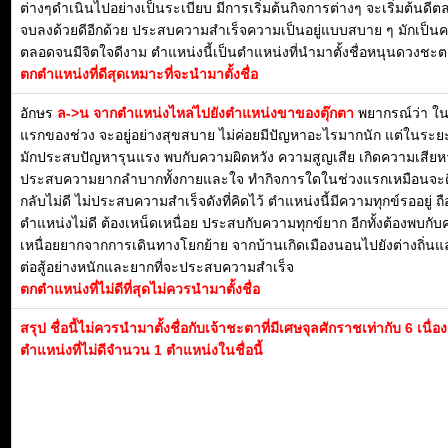
ต่างๆดำเนินไปอย่างเป็นระเบียบ มีการเริ่มต้นกิจการต่างๆ จะเริ่มต้นดี
จบลงด้วยดีอีกด้วย ประสบความสำเร็จความเป็นอยู่แบบสบาย ๆ มักเป็น
ตลอดจนมีจิตใจดีงาม ตำแหน่งนี้เป็นตำแหน่งที่นำมาตั้งชื่อหนุนดวงชะตา
ตกตำแหน่งที่ดีสุดเหมาะที่จะนำมาตั้งชื่อ
อักษร
ล->น จากตำแหน่งไหล่ไปยังตำแหน่งขาของตุ๊กตา
พยากรณ์ว่า ใ
แรกของช่วง จะอยู่อย่างสุขสบาย ไม่ค่อยมีปัญหาอะไรมากนัก แต่ในระย
มักประสบปัญหารุนแรง พบกับความผิดหวัง ความสูญเสีย เกิดความเสีย
ประสบความยากลำบากทั้งกายและใจ ทำกิจการใดในช่วงแรกเหมือนจะดี
กลับไม่ดี ไม่ประสบความสำเร็จดังที่คิดไว้ ตำแหน่งนี้มีความทุกข์รออยู่ ถื
ตำแหน่งไม่ดี ต้องเหน็ดเหนื่อย ประสบกับความทุกข์ยาก อีกทั้งต้องพบกั
เหนื่อยยากจากการเดินทางโยกย้าย จากบ้านเกิดเมืองนอนไปยังต่างถิ่นแ
ต่อสู้อย่างหนักและยากที่จะประสบความสำเร็จ
ตกตำแหน่งที่ไม่ดีที่สุดไม่ควรนำมาตั้งชื่อ
สรุป ชื่อนี้ไม่ควรนำมาตั้งชื่อกับเจ้าชะตาที่มีเศษจุลศักราชเท่ากับ 6 เนื่
ตำแหน่งที่ไม่ดีจำนวน 1 ตำแหน่งในชื่อนี้