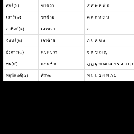
ศุกร์(๖)
ขาขวา
ส ศ ษ ห ฬ ฮ
เสาร์(๗)
ขาซ้าย
ด ต ถ ท ธ น
อาทิตย์(๑)
เอวขวา
อ
จันทร์(๒)
เอวซ้าย
ก ข ค ฆ ง
อังคาร(๓)
แขนขวา
จ ฉ ช ฌ ญ
พุธ(๔)
แขนซ้าย
ฎ ฏ ฐ ฑ ฒ ณ ย ร ล ว ฤ 
พฤหัสบดี(๕)
ศีรษะ
พ บ ป ผ ฝ ฟ ภ ม