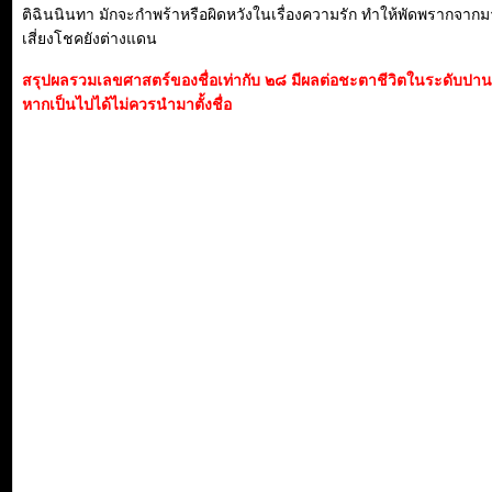
ติฉินนินทา มักจะกำพร้าหรือผิดหวังในเรื่องความรัก ทำให้พัดพรากจา
เสี่ยงโชคยังต่างแดน
สรุปผลรวมเลขศาสตร์ของชื่อเท่ากับ ๒๘ มีผลต่อชะตาชีวิตในระดับปา
หากเป็นไปได้ไม่ควรนำมาตั้งชื่อ