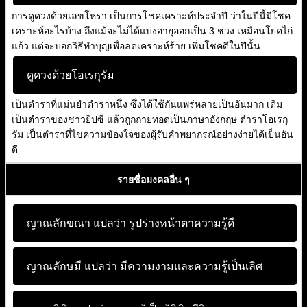
การดูดวงด้วยเลขโหรา เป็นการโชคเคราะห์ประจำปี ว่าในปีนี้มีโชค
เคราะห์อะไรบ้าง ถึงแม้จะไม่ได้แบ่งอายุออกเป็น 3 ช่วง เหมือนโยคไก่
แก้ว แต่จะบอกวิธีทำบุญเพื่อลดเคราะห์ร้าย เพิ่มโชคดีในปีนั้น
ดูดวงด้วยโอเรกุรัม
เป็นตำราที่แม่นยำตำราหนึ่ง ซึ่งได้ใช้กันแพร่หลายเป็นอันมาก เดิม
เป็นตำราของชาวยิปซี แล้วถูกถ่ายทอดเป็นภาษาอังกฤษ ตำราโอเรกุ
รัม เป็นตำราที่ไขความข้องใจของผู้รับคำพยากรณ์อย่างง่ายได้เป็นอัน
ดี
รายชื่อมงคลอื่น ๆ
ญาณลักขณา แปลว่า
รูปร่างหน้าตาความรู้ดี
ญาณลักษมี แปลว่า
มีความงามและความรู้เป็นเลิศ