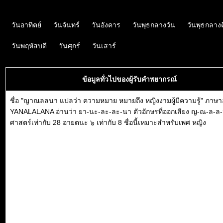
วันอาทิตย์
วันจันทร์
วันอังคาร
วันพุธกลางวัน
วันพุธกลาง
วันพฤหัสบดี
วันศุกร์
วันเสาร์
ข้อมูลทั่วไปของผู้รับคำพยากรณ์
ชื่อ "ญาณลลนา แปลว่า ความหมาย หมายถึง หญิงงามผู้มีความรู้" ภาษา
YANALALANA อ่านว่า ยา-นะ-ละ-ละ-นา ตัวอักษรที่ออกเสียง ญ-ณ-ล-ล
ศาสตร์เท่ากับ 28 อายตนะ ๖ เท่ากับ 8 ชื่อนี้เหมาะสำหรับเพศ หญิง