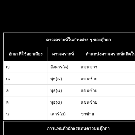
ดาวเคราะห์ในส่วนต่าง ๆ ของตุ๊กตา
อักษรที่ใช้ออกเสียง
ดาวเคราะห์
ตำแหน่งดาวเคราะห์สถิตใน
ญ
อังคาร(๓)
แขนขวา
ณ
พุธ(๔)
แขนซ้าย
ล
พุธ(๔)
แขนซ้าย
ล
พุธ(๔)
แขนซ้าย
น
เสาร์(๗)
ขาซ้าย
การแทนตัวอักษรแทนดาวบนตุ๊กตา