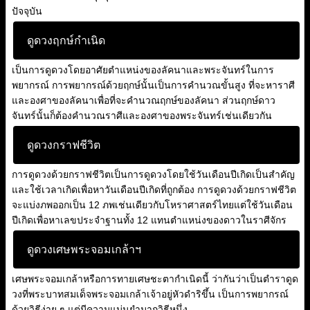
ปัจจุบัน
ดูดวงฤกษ์กำเนิด
เป็นการดูดวงโดยอาศัยตำแหน่งของลัคนาและพระจันทร์ในการ
พยากรณ์ การพยากรณ์ด้วยฤกษ์นั้นเป็นการคำนวณขั้นสูง ที่จะหาราศี
และองศาของลัคนาเพื่อที่จะคำนวณฤกษ์ของลัคนา ส่วนฤกษ์ดาว
จันทร์นั้นก็ต้องคำนวณราศีและองศาของพระจันทร์เช่นเดียวกัน
ดูดวงกราฟชีวิต
การดูดวงด้วยกราฟชีวิตเป็นการดูดวงโดยใช้วันเดือนปีเกิดเป็นสำคัญ
และใช้เวลาเกิดเพื่อหาวันเดือนปีเกิดที่ถูกต้อง การดูดวงด้วยกราฟชีวิต
จะแบ่งภพออกเป็น 12 ภพเช่นเดียวกับโหราศาสตร์ไทยแต่ใช้วันเดือน
ปีเกิดเพื่อหาเลขประจำฐานทั้ง 12 แทนตำแหน่งของดาวในราศีจักร
ดูดวงเศษพระจอมเกล้าฯ
เศษพระจอมเกล้าหรือการทายเศษชะตากำเนิดนี้ ว่ากันว่าเป็นตำราดูด
วงที่พระบาทสมเด็จพระจอมเกล้าเจ้าอยู่หัวดำริขึ้น เป็นการพยากรณ์
ด้วยวิธีง่าย ๆ แต่มีความแม่นยำมากวิธีหนึ่ง