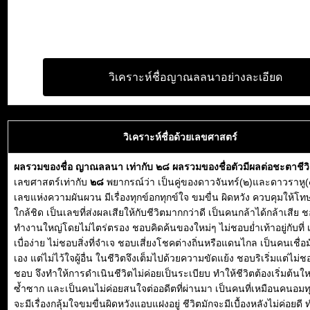
วิเคราะห์ชื่อญาณลลนาอย่างละเอียด
วิเคราะห์ชื่อด้วยเลขศาสตร์
ผลรวมของชื่อ ญาณลลนา เท่ากับ ๒๘ ผลรวมของชื่อตัวมีผลต่อชะตาชีว
เลขศาสตร์เท่ากับ
๒๘
พยากรณ์ว่า เป็นคู่ของดาวจันทร์(๒)และดาวราหู(
เลขแห่งความผันผวน มีเรื่องทุกข์อกทุกข์ใจ ขมขื่น ผิดหวัง ควบคุมให้โทษ
ใกล้ชิด เป็นเลขที่ส่งผลเสียให้กับชีวิตมากกว่าดี เป็นคนกล้าได้กล้าเสีย 
ทำงานใหญ่โดยไม่ไตร่ตรอง ชอบคิดค้นของใหม่ๆ ไม่ชอบย่ำเท้าอยู่กับที่
เบื่อง่าย ไม่ชอบสิ่งที่จำเจ ชอบเสี่ยงโชคต่างถิ่นหรือแดนไกล เป็นคนเชื่อม
เอง แต่ไม่ไว้ใจผู้อื่น ในชีวิตจึงเต็มไปด้วยความขัดแย้ง ชอบริเริ่มแต่ไม่ช
ชอบ จึงทำให้การดำเนินชีวิตไม่ค่อยเป็นระเบียบ ทำให้ชีวิตต้องเริ่มต้นให
ซ้ำซาก และเป็นคนไม่ค่อยสนใจต่ออดีตที่ผ่านมา เป็นคนที่เหมือนคนอมทุ
จะมีเรื่องกลุ้มใจขมขื่นผิดหวังแอบแฝงอยู่ ชีวิตมักจะมีเบื้องหลังไม่ค่อยดี