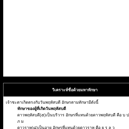
วิเคราะห์ชื่อด้วยมหาทักษา
เจ้าชะตาเกิดตรงกับวันพฤหัสบดี อักษรตามทักษามีดังนี้
ทักษาของผู้ที่เกิดวันพฤหัสบดี
ดาวพฤหัสบดี(๕)เป็นบริวาร อักษรที่แทนด้วยดาวพฤหัสบดี คือ บ ป
ภ ม
ดาวราหู(๘)เป็นอายุ อักษรที่แทนด้วยดาวราหู คือ ย ร ล ว