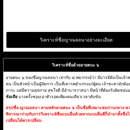
วิเคราะห์ชื่อญาณลลนาอย่างละเอียด
วิเคราะห์ชื่อด้วยอายตนะ ๖
อายตนะ ๖ ของชื่อญาณลลนา เท่ากับ ๘ พยากรณ์ว่า มีบารมีดั่งเป็นเจ้
คน เป็นหัวหน้าเป็นผู้จัดการ เป็นที่เคารพยำเกรงแก่ผู้คน เจ้าชะตามักต้
ภาระ แต่มีความสุขกาย สุขใจดี มีอำนาจวาสนา มีหน้าที่ต้องรับผิดชอบ
ข้อเสีย
บางครั้งชอบเอาตัวรอดเพียงคนเดียวเวลาคับขัน
สรุปชื่อ ญาณลลนา ตามหลักอายตนะ ๖ เป็นชื่อที่เหมาะสมปานกลาง ค
พิจารณาร่วมกับการวิเคราะห์ชื่อแบบอื่นด้วยหากแบบอื่นดีก็นำมาตั้งชื่อได
เปลี่ยนได้ควรเปลี่ยน