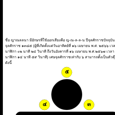
ชื่อ ญาณลลนา มีอักษรที่ใช้ออกเสียงคือ ญ-ณ-ล-ล-น ปีจุลศักราชปัจจุบันค
จุลศักราช ๑๓๘๕ (ผู้ที่เกิดตั้งแต่วันอาทิตย์ที่ ๑๖ เมษายน พ.ศ. ๒๕๖๖ เว
นาฬิกา ๐๒ นาที ๒๔ วินาที ถึงวันอังคารที่ ๑๖ เมษายน พ.ศ.๒๕๖๗ เวลา
นาฬิกา ๑๔ นาที ๕๙ วินาที) เศษจุลศักราชเท่ากับ ๖ สามารถตั้งเป็นตัวตุ
ดังนี้