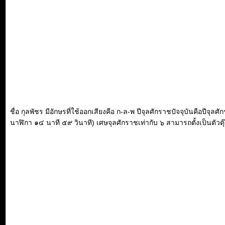
ชื่อ กุลพัชร มีอักษรที่ใช้ออกเสียงคือ ก-ล-พ ปีจุลศักราชปัจจุบันคือปีจ
นาฬิกา ๑๔ นาที ๕๙ วินาที) เศษจุลศักราชเท่ากับ ๖ สามารถตั้งเป็นตัวตุ๊ก