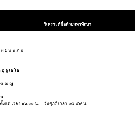
วิเคราะห์ชื่อด้วยมหาทักษา
 ผ ฝ พ ฟ ภ ม
อุ อู เอ โอ
ช ซ ฌ ญ
 น
ตั้งแต่ เวลา ๐๖.๐๐ น. – วันศุกร์ เวลา ๐๕.๕๙ น.