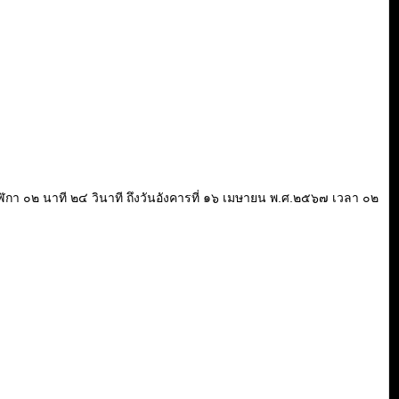
๐ นาฬิกา ๐๒ นาที ๒๔ วินาที ถึงวันอังคารที่ ๑๖ เมษายน พ.ศ.๒๕๖๗ เวลา ๐๒