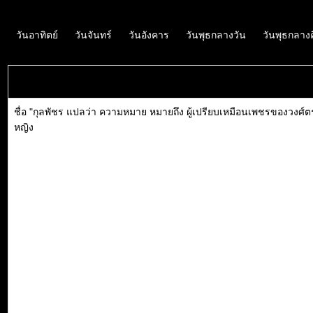
วันอาทิตย์
วันจันทร์
วันอังคาร
วันพุธกลางวัน
วันพุธกลาง
ชื่อ "กุลพัชร แปลว่า ความหมาย หมายถึง ผู้เปรียบเหมือนเพชรของวงศ์ต
หญิง