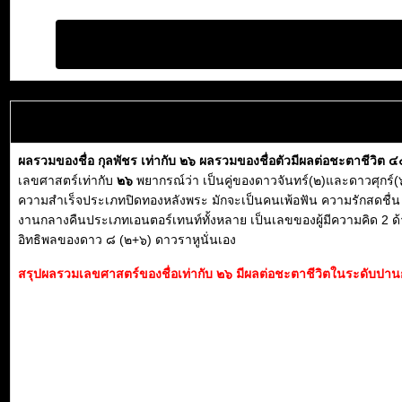
ผลรวมของชื่อ กุลพัชร เท่ากับ ๒๖ ผลรวมของชื่อตัวมีผลต่อชะตาชีวิต 
เลขศาสตร์เท่ากับ
๒๖
พยากรณ์ว่า เป็นคู่ของดาวจันทร์(๒)และดาวศุกร์(๖)
ความสำเร็จประเภทปิดทองหลังพระ มักจะเป็นคนเพ้อฟัน ความรักสดชื่น เ
งานกลางคืนประเภทเอนตอร์เทนท์ทั้งหลาย เป็นเลขของผู้มีความคิด 2 ด้า
อิทธิพลของดาว ๘ (๒+๖) ดาวราหูนั่นเอง
สรุปผลรวมเลขศาสตร์ของชื่อเท่ากับ ๒๖ มีผลต่อชะตาชีวิตในระดับปานก