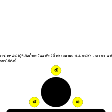
ุลศักราช ๑๓๘๕ (ผู้ที่เกิดตั้งแต่วันอาทิตย์ที่ ๑๖ เมษายน พ.ศ. ๒๕๖๖ เวลา ๒
ตาได้ดังนี้