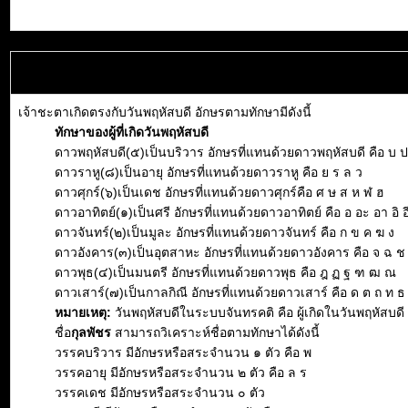
เจ้าชะตาเกิดตรงกับวันพฤหัสบดี อักษรตามทักษามีดังนี้
ทักษาของผู้ที่เกิดวันพฤหัสบดี
ดาวพฤหัสบดี(๕)เป็นบริวาร อักษรที่แทนด้วยดาวพฤหัสบดี คือ บ ป
ดาวราหู(๘)เป็นอายุ อักษรที่แทนด้วยดาวราหู คือ ย ร ล ว
ดาวศุกร์(๖)เป็นเดช อักษรที่แทนด้วยดาวศุกร์คือ ศ ษ ส ห ฬ ฮ
ดาวอาทิตย์(๑)เป็นศรี อักษรที่แทนด้วยดาวอาทิตย์ คือ อ อะ อา อิ อี 
ดาวจันทร์(๒)เป็นมูละ อักษรที่แทนด้วยดาวจันทร์ คือ ก ข ค ฆ ง
ดาวอังคาร(๓)เป็นอุตสาหะ อักษรที่แทนด้วยดาวอังคาร คือ จ ฉ 
ดาวพุธ(๔)เป็นมนตรี อักษรที่แทนด้วยดาวพุธ คือ ฎ ฏ ฐ ฑ ฒ ณ
ดาวเสาร์(๗)เป็นกาลกิณี อักษรที่แทนด้วยดาวเสาร์ คือ ด ต ถ ท ธ
หมายเหตุ:
วันพฤหัสบดีในระบบจันทรคติ คือ ผู้เกิดในวันพฤหัสบดี 
ชื่อ
กุลพัชร
สามารถวิเคราะห์ชื่อตามทักษาได้ดังนี้
วรรคบริวาร มีอักษรหรือสระจำนวน ๑ ตัว คือ พ
วรรคอายุ มีอักษรหรือสระจำนวน ๒ ตัว คือ ล ร
วรรคเดช มีอักษรหรือสระจำนวน ๐ ตัว