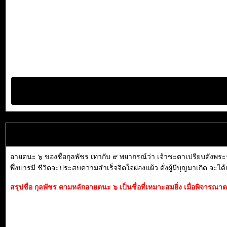
อายตนะ ๖ ของชื่อกุลพัชร เท่ากับ ๙ พยากรณ์ว่า เจ้าชะตาเปรียบดังพระ
พึ่งบารมี ชีวิตจะประสบความสำเร็จจิตใจผ่องแผ้ว ดั่งผู้มีบุญมาเกิด จะได
สรุปชื่อ กุลพัชร ตามหลักอายตนะ ๖ เป็นชื่อที่เหมาะสมยิ่ง เมื่อพิจาร