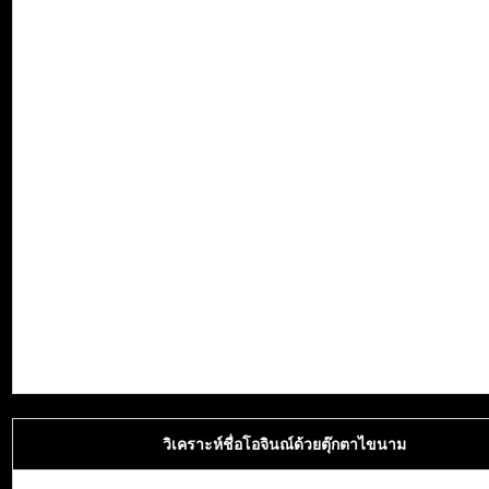
วิเคราะห์ชื่อโอจินณ์ด้วยตุ๊กตาไขนาม