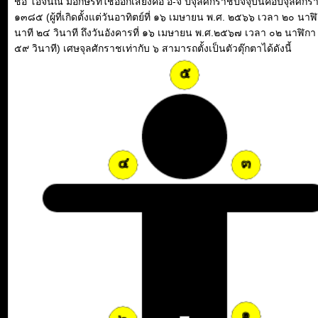
ชื่อ โอจินณ์ มีอักษรที่ใช้ออกเสียงคือ อ-จ ปีจุลศักราชปัจจุบันคือปีจุลศักร
๑๓๘๕ (ผู้ที่เกิดตั้งแต่วันอาทิตย์ที่ ๑๖ เมษายน พ.ศ. ๒๕๖๖ เวลา ๒๐ นาฬ
นาที ๒๔ วินาที ถึงวันอังคารที่ ๑๖ เมษายน พ.ศ.๒๕๖๗ เวลา ๐๒ นาฬิกา
๕๙ วินาที) เศษจุลศักราชเท่ากับ ๖ สามารถตั้งเป็นตัวตุ๊กตาได้ดังนี้