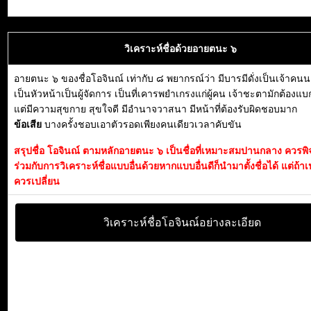
วิเคราะห์ชื่อด้วยอายตนะ ๖
อายตนะ ๖ ของชื่อโอจินณ์ เท่ากับ ๘ พยากรณ์ว่า มีบารมีดั่งเป็นเจ้าค
เป็นหัวหน้าเป็นผู้จัดการ เป็นที่เคารพยำเกรงแก่ผู้คน เจ้าชะตามักต้องแ
แต่มีความสุขกาย สุขใจดี มีอำนาจวาสนา มีหน้าที่ต้องรับผิดชอบมาก
ข้อเสีย
บางครั้งชอบเอาตัวรอดเพียงคนเดียวเวลาคับขัน
สรุปชื่อ โอจินณ์ ตามหลักอายตนะ ๖ เป็นชื่อที่เหมาะสมปานกลาง ควร
ร่วมกับการวิเคราะห์ชื่อแบบอื่นด้วยหากแบบอื่นดีก็นำมาตั้งชื่อได้ แต่ถ้าเ
ควรเปลี่ยน
วิเคราะห์ชื่อโอจินณ์อย่างละเอียด