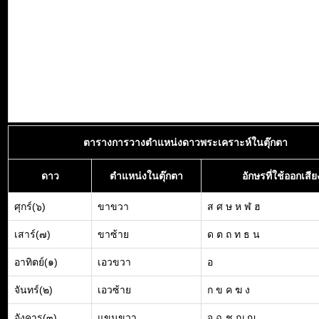
ตารางการวางตำแหน่งดาวพระเคราะห์ในตุ๊กตา
ดาว
ตำแหน่งในตุ๊กตา
อักษรที่ใช้ออกเสีย
ศุกร์(๖)
ขาขวา
ส ศ ษ ห ฬ ฮ
เสาร์(๗)
ขาซ้าย
ด ต ถ ท ธ น
อาทิตย์(๑)
เอวขวา
อ
จันทร์(๒)
เอวซ้าย
ก ข ค ฆ ง
อังคาร(๓)
แขนขวา
จ ฉ ช ฌ ญ