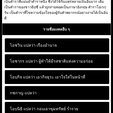
เป็นตำราที่แม่นยำตำราหนึ่ง ซึ่งได้ใช้กันแพร่หลายเป็นอันมาก เดิม
เป็นตำราของชาวยิปซี แล้วถูกถ่ายทอดเป็นภาษาอังกฤษ ตำราโอเรกุ
รัม เป็นตำราที่ไขความข้องใจของผู้รับคำพยากรณ์อย่างง่ายได้เป็นอัน
ดี
รายชื่อมงคลอื่น ๆ
โอชวิน แปลว่า
เรืองอำนาจ
โอชากร แปลว่า
ผู้ทำให้มีรสชาติแห่งความอร่อย
โอบกิจ แปลว่า
เอากิจธุระ เอาใจใส่ในหน้าที่
กชกาญ แปลว่า
โอบนิธิ แปลว่า
กอบเอาขุมทรัพย์ ร่ำรวย