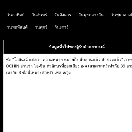
วันอาทิตย์
วันจันทร์
วันอังคาร
วันพุธกลางวัน
วันพุธกลาง
วันพฤหัสบดี
วันศุกร์
วันเสาร์
ข้อมูลทั่วไปของผู้รับคำพยากรณ์
ชื่อ "โอจินณ์ แปลว่า ความหมาย หมายถึง สืบสวนแล้ว สำรวจแล้ว" ภาษ
OCHIN อ่านว่า โอ-จิน ตัวอักษรที่ออกเสียง อ-จ เลขศาสตร์เท่ากับ 39 อ
เท่ากับ 8 ชื่อนี้เหมาะสำหรับเพศ หญิง