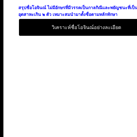
สรุปชื่อโอจินณ์ ไม่มีอักษรที่มีวรรคเป็นกาลกิณีและพยัญชนะที่เป
อุตสาหะเกิน ๒ ตัว เหมาะสมนำมาตั้งชื่อตามหลักทักษา
วิเคราะห์ชื่อโอจินณ์อย่างละเอียด