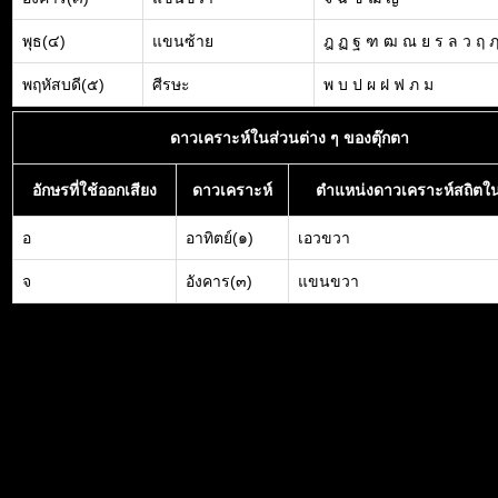
พุธ(๔)
แขนซ้าย
ฎ ฏ ฐ ฑ ฒ ณ ย ร ล ว ฤ 
พฤหัสบดี(๕)
ศีรษะ
พ บ ป ผ ฝ ฟ ภ ม
ดาวเคราะห์ในส่วนต่าง ๆ ของตุ๊กตา
อักษรที่ใช้ออกเสียง
ดาวเคราะห์
ตำแหน่งดาวเคราะห์สถิตใน
อ
อาทิตย์(๑)
เอวขวา
จ
อังคาร(๓)
แขนขวา