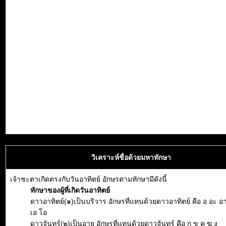
วิเคราะห์ชื่อด้วยมหาทักษา
เจ้าชะตาเกิดตรงกับวันอาทิตย์ อักษรตามทักษามีดังนี้
ทักษาของผู้ที่เกิดวันอาทิตย์
ดาวอาทิตย์(๑)เป็นบริวาร อักษรที่แทนด้วยดาวอาทิตย์ คือ อ อะ อา อิ
เอ โอ
ดาวจันทร์(๒)เป็นอายุ อักษรที่แทนด้วยดาวจันทร์ คือ ก ข ค ฆ ง