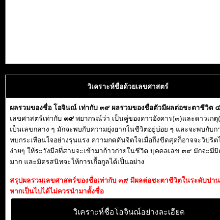
วิเคราะห์ชื่อด้วยเลขศาสตร์
ผลรวมของชื่อ โอจินณ์ เท่ากับ ๓๙ ผลรวมของชื่อตัวมีผลต่อชะตาชีวิต 
เลขศาสตร์เท่ากับ
๓๙
พยากรณ์ว่า เป็นคู่ของดาวอังคาร(๓)และดาวเกตุ(
เป็นเลขกลาง ๆ มักจะพบกับความยุ่งยากในชีวิตอยู่บ่อย ๆ และจะพบกับ
ทบกระเทือนใจอย่างรุนแรง ความกดดันจิตใจเมื่อถึงขีดสุดก็อาจจะวิปริต
ง่ายๆ ให้ระวังมือที่สามจะเข้ามาก้าวก่ายในชีวิต บุคคลเลข ๓๙ มักจะมี
มาก และมิตรสนิทจะให้การเกื้อกูลได้เป็นอย่าง
สรุปผลรวมเลขศาสตร์ของชื่อเท่ากับ ๓๙ มีผลต่อชะตาชีวิตในระดับปา
หากเป็นไปได้ไม่ควรนำมาตั้งชื่อ
วิเคราะห์ชื่อโอจินณ์อย่างละเอียด