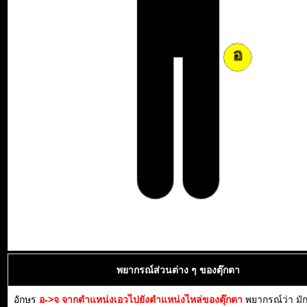
พยากรณ์ส่วนต่าง ๆ ของตุ๊กตา
อักษร
อ->จ จากตำแหน่งเอวไปยังตำแหน่งไหล่ของตุ๊กตา
พยากรณ์ว่า มั