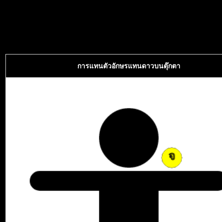
การแทนตัวอักษรแทนดาวบนตุ๊กตา