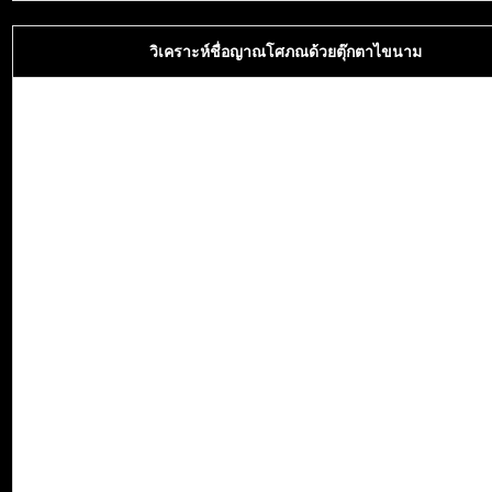
วิเคราะห์ชื่อญาณโศภณด้วยตุ๊กตาไขนาม