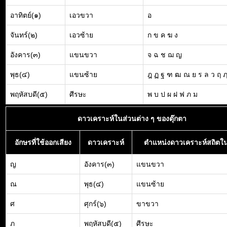
อาทิตย์(๑)
เอวขวา
อ
จันทร์(๒)
เอวซ้าย
ก ข ค ฆ ง
อังคาร(๓)
แขนขวา
จ ฉ ช ฌ ญ
พุธ(๔)
แขนซ้าย
ฎ ฏ ฐ ฑ ฒ ณ ย ร ล ว ฤ 
พฤหัสบดี(๕)
ศีรษะ
พ บ ป ผ ฝ ฟ ภ ม
ดาวเคราะห์ในส่วนต่าง ๆ ของตุ๊กตา
อักษรที่ใช้ออกเสียง
ดาวเคราะห์
ตำแหน่งดาวเคราะห์สถิตใน
ญ
อังคาร(๓)
แขนขวา
ณ
พุธ(๔)
แขนซ้าย
ศ
ศุกร์(๖)
ขาขวา
ภ
พฤหัสบดี(๕)
ศีรษะ