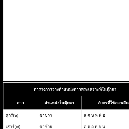
ตารางการวางตำแหน่งดาวพระเคราะห์ในตุ๊กตา
ดาว
ตำแหน่งในตุ๊กตา
อักษรที่ใช้ออกเสีย
ศุกร์(๖)
ขาขวา
ส ศ ษ ห ฬ ฮ
เสาร์(๗)
ขาซ้าย
ด ต ถ ท ธ น