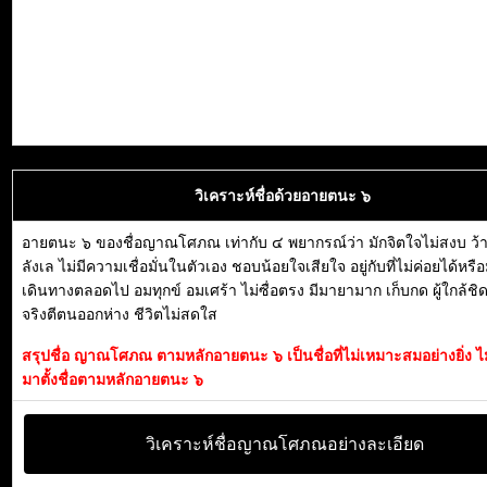
วิเคราะห์ชื่อด้วยอายตนะ ๖
อายตนะ ๖ ของชื่อญาณโศภณ เท่ากับ ๔ พยากรณ์ว่า มักจิตใจไม่สงบ ว้าว
ลังเล ไม่มีความเชื่อมั่นในตัวเอง ชอบน้อยใจเสียใจ อยู่กับที่ไม่ค่อยได้หร
เดินทางตลอดไป อมทุกข์ อมเศร้า ไม่ซื่อตรง มีมายามาก เก็บกด ผู้ใกล้ชิด
จริงตีตนออกห่าง ชีวิตไม่สดใส
สรุปชื่อ ญาณโศภณ ตามหลักอายตนะ ๖ เป็นชื่อที่ไม่เหมาะสมอย่างยิ่ง 
มาตั้งชื่อตามหลักอายตนะ ๖
วิเคราะห์ชื่อญาณโศภณอย่างละเอียด