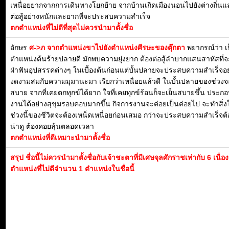
เหนื่อยยากจากการเดินทางโยกย้าย จากบ้านเกิดเมืองนอนไปยังต่างถิ่นแ
ต่อสู้อย่างหนักและยากที่จะประสบความสำเร็จ
ตกตำแหน่งที่ไม่ดีที่สุดไม่ควรนำมาตั้งชื่อ
อักษร
ศ->ภ จากตำแหน่งขาไปยังตำแหน่งศีรษะของตุ๊กตา
พยากรณ์ว่า เ
ตำแหน่งต้นร้ายปลายดี มักพบความยุ่งยาก ต้องต่อสู้ลำบากแสนสาหัสที่จ
ฝ่าฟันอุปสรรคต่างๆ ในเบื้องต้นก่อนแต่บั้นปลายจะประสบความสำเร็จอย
งดงามสมกับความมุมานะมา เรียกว่าเหนื่อยแล้วดี ในบั้นปลายของช่วงจะ
สบาย จากที่เคยตกทุกข์ได้ยาก ใจที่เคยทุกข์ร้อนก็จะเย็นสบายขึ้น ประก
งานได้อย่างสุขุมรอบคอบมากขึ้น กิจการงานจะค่อยเป็นค่อยไป จะทำสิ่
ช่วงนี้ของชีวิตจะต้องเหน็ดเหนื่อยก่อนเสมอ กว่าจะประสบความสำเร็จต้อ
น่าดู ต้องคอยลุ้นตลอดเวลา
ตกตำแหน่งที่ดีเหมาะนำมาตั้งชื่อ
สรุป ชื่อนี้ไม่ควรนำมาตั้งชื่อกับเจ้าชะตาที่มีเศษจุลศักราชเท่ากับ 6 เนื่
ตำแหน่งที่ไม่ดีจำนวน 1 ตำแหน่งในชื่อนี้