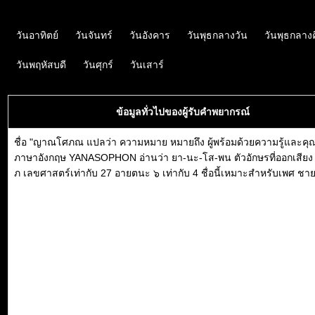
วันอาทิตย์
วันจันทร์
วันอังคาร
วันพุธกลางวัน
วันพุธกลาง
วันพฤหัสบดี
วันศุกร์
วันเสาร์
ข้อมูลทั่วไปของผู้รับคำพยากรณ์
ชื่อ "ญาณโศภณ แปลว่า ความหมาย หมายถึง ผู้พร้อมด้วยความรู้และค
ภาษาอังกฤษ YANASOPHON อ่านว่า ยา-นะ-โส-พน ตัวอักษรที่ออกเสีย
ภ เลขศาสตร์เท่ากับ 27 อายตนะ ๖ เท่ากับ 4 ชื่อนี้เหมาะสำหรับเพศ ชา