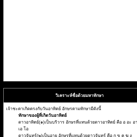
วิเคราะห์ชื่อด้วยมหาทักษา
เจ้าชะตาเกิดตรงกับวันอาทิตย์ อักษรตามทักษามีดังนี้
ทักษาของผู้ที่เกิดวันอาทิตย์
ดาวอาทิตย์(๑)เป็นบริวาร อักษรที่แทนด้วยดาวอาทิตย์ คือ อ อะ อา อิ
เอ โอ
ดาวจันทร์(๒)เป็นอายุ อักษรที่แทนด้วยดาวจันทร์ คือ ก ข ค ฆ ง