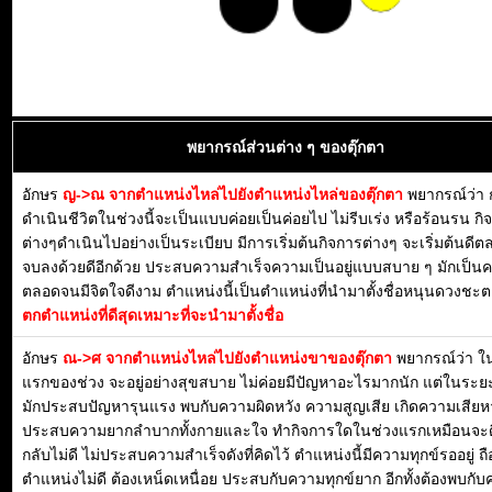
พยากรณ์ส่วนต่าง ๆ ของตุ๊กตา
อักษร
ญ->ณ จากตำแหน่งไหล่ไปยังตำแหน่งไหล่ของตุ๊กตา
พยากรณ์ว่า 
ดำเนินชีวิตในช่วงนี้จะเป็นแบบค่อยเป็นค่อยไป ไม่รีบเร่ง หรือร้อนรน กิ
ต่างๆดำเนินไปอย่างเป็นระเบียบ มีการเริ่มต้นกิจการต่างๆ จะเริ่มต้นดี
จบลงด้วยดีอีกด้วย ประสบความสำเร็จความเป็นอยู่แบบสบาย ๆ มักเป็น
ตลอดจนมีจิตใจดีงาม ตำแหน่งนี้เป็นตำแหน่งที่นำมาตั้งชื่อหนุนดวงชะตา
ตกตำแหน่งที่ดีสุดเหมาะที่จะนำมาตั้งชื่อ
อักษร
ณ->ศ จากตำแหน่งไหล่ไปยังตำแหน่งขาของตุ๊กตา
พยากรณ์ว่า 
แรกของช่วง จะอยู่อย่างสุขสบาย ไม่ค่อยมีปัญหาอะไรมากนัก แต่ในระย
มักประสบปัญหารุนแรง พบกับความผิดหวัง ความสูญเสีย เกิดความเสีย
ประสบความยากลำบากทั้งกายและใจ ทำกิจการใดในช่วงแรกเหมือนจะดี
กลับไม่ดี ไม่ประสบความสำเร็จดังที่คิดไว้ ตำแหน่งนี้มีความทุกข์รออยู่ ถื
ตำแหน่งไม่ดี ต้องเหน็ดเหนื่อย ประสบกับความทุกข์ยาก อีกทั้งต้องพบกั