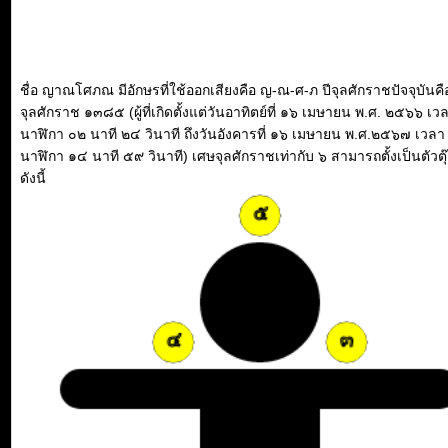
ชื่อ ญาณโศภณ มีอักษรที่ใช้ออกเสียงคือ ญ-ณ-ศ-ภ ปีจุลศักราชปัจจุบันคื
จุลศักราช ๑๓๘๕ (ผู้ที่เกิดตั้งแต่วันอาทิตย์ที่ ๑๖ เมษายน พ.ศ. ๒๕๖๖ เว
นาฬิกา ๐๒ นาที ๒๔ วินาที ถึงวันอังคารที่ ๑๖ เมษายน พ.ศ.๒๕๖๗ เวลา
นาฬิกา ๑๔ นาที ๕๙ วินาที) เศษจุลศักราชเท่ากับ ๖ สามารถตั้งเป็นตัวตุ
ดังนี้