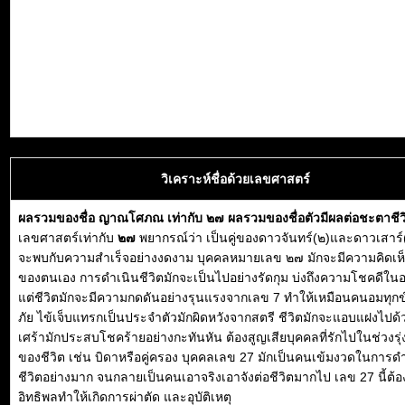
วิเคราะห์ชื่อด้วยเลขศาสตร์
ผลรวมของชื่อ ญาณโศภณ เท่ากับ ๒๗ ผลรวมของชื่อตัวมีผลต่อชะตาชี
เลขศาสตร์เท่ากับ
๒๗
พยากรณ์ว่า เป็นคู่ของดาวจันทร์(๒)และดาวเสาร์(
จะพบกับความสำเร็จอย่างงดงาม บุคคลหมายเลข ๒๗ มักจะมีความคิดเห็
ของตนเอง การดำเนินชีวิตมักจะเป็นไปอย่างรัดกุม บ่งถึงความโชคดีใ
แต่ชีวิตมักจะมีความกดดันอย่างรุนแรงจากเลข 7 ทำให้เหมือนคนอมทุกข
ภัย ไข้เจ็บแทรกเป็นประจำตัวมักผิดหวังจากสตรี ชีวิตมักจะแอบแฝงไปด
เศร้ามักประสบโชคร้ายอย่างกะทันหัน ต้องสูญเสียบุคคลที่รักไปในช่วงรุ่ง
ของชีวิต เช่น บิดาหรือคู่ครอง บุคคลเลข 27 มักเป็นคนเข้มงวดในการด
ชีวิตอย่างมาก จนกลายเป็นคนเอาจริงเอาจังต่อชีวิตมากไป เลข 27 นี้ต้อ
อิทธิพลทำให้เกิดการผ่าตัด และอุบัติเหตุ