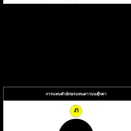
การแทนตัวอักษรแทนดาวบนตุ๊กตา