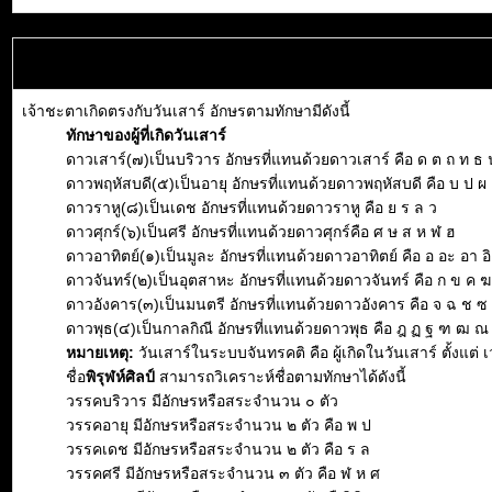
เจ้าชะตาเกิดตรงกับวันเสาร์ อักษรตามทักษามีดังนี้
ทักษาของผู้ที่เกิดวันเสาร์
ดาวเสาร์(๗)เป็นบริวาร อักษรที่แทนด้วยดาวเสาร์ คือ ด ต ถ ท ธ 
ดาวพฤหัสบดี(๕)เป็นอายุ อักษรที่แทนด้วยดาวพฤหัสบดี คือ บ ป ผ
ดาวราหู(๘)เป็นเดช อักษรที่แทนด้วยดาวราหู คือ ย ร ล ว
ดาวศุกร์(๖)เป็นศรี อักษรที่แทนด้วยดาวศุกร์คือ ศ ษ ส ห ฬ ฮ
ดาวอาทิตย์(๑)เป็นมูละ อักษรที่แทนด้วยดาวอาทิตย์ คือ อ อะ อา อิ อ
ดาวจันทร์(๒)เป็นอุตสาหะ อักษรที่แทนด้วยดาวจันทร์ คือ ก ข ค ฆ
ดาวอังคาร(๓)เป็นมนตรี อักษรที่แทนด้วยดาวอังคาร คือ จ ฉ ช 
ดาวพุธ(๔)เป็นกาลกิณี อักษรที่แทนด้วยดาวพุธ คือ ฎ ฏ ฐ ฑ ฒ ณ
หมายเหตุ:
วันเสาร์ในระบบจันทรคติ คือ ผู้เกิดในวันเสาร์ ตั้งแต
ชื่อ
พิรุฬห์ศิลป์
สามารถวิเคราะห์ชื่อตามทักษาได้ดังนี้
วรรคบริวาร มีอักษรหรือสระจำนวน ๐ ตัว
วรรคอายุ มีอักษรหรือสระจำนวน ๒ ตัว คือ พ ป
วรรคเดช มีอักษรหรือสระจำนวน ๒ ตัว คือ ร ล
วรรคศรี มีอักษรหรือสระจำนวน ๓ ตัว คือ ฬ ห ศ