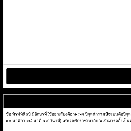
ชื่อ พิรุฬห์ศิลป์ มีอักษรที่ใช้ออกเสียงคือ พ-ร-ศ ปีจุลศักราชปัจจุบันค
๐๒ นาฬิกา ๑๔ นาที ๕๙ วินาที) เศษจุลศักราชเท่ากับ ๖ สามารถตั้งเป็นตัว