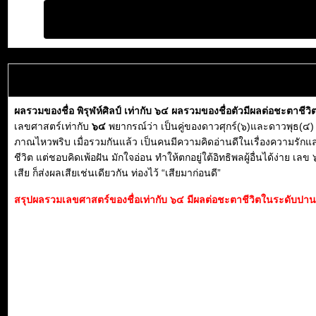
ผลรวมของชื่อ พิรุฬห์ศิลป์ เท่ากับ ๖๔ ผลรวมของชื่อตัวมีผลต่อชะตาชีว
เลขศาสตร์เท่ากับ
๖๔
พยากรณ์ว่า เป็นคู่ของดาวศุกร์(๖)และดาวพุธ(๔) 
ภาณไหวพริบ เมื่อรวมกันแล้ว เป็นคนมีความคิดอ่านดีในเรื่องความรักแล
ชีวิต แต่ชอบคิดเพ้อฝัน มักใจอ่อน ทำให้ตกอยู่ใต้อิทธิพลผู้อื่นได้ง่าย 
เสีย ก็ส่งผลเสียเช่นเดียวกัน ท่องไว้ “เสียมาก่อนดี”
สรุปผลรวมเลขศาสตร์ของชื่อเท่ากับ ๖๔ มีผลต่อชะตาชีวิตในระดับปานก