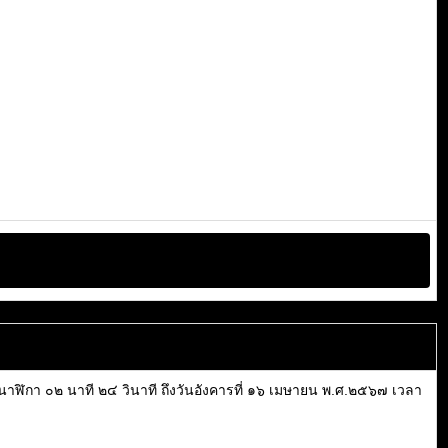
า ๒๐ นาฬิกา ๐๒ นาที ๒๔ วินาที ถึงวันอังคารที่ ๑๖ เมษายน พ.ศ.๒๕๖๗ เวลา