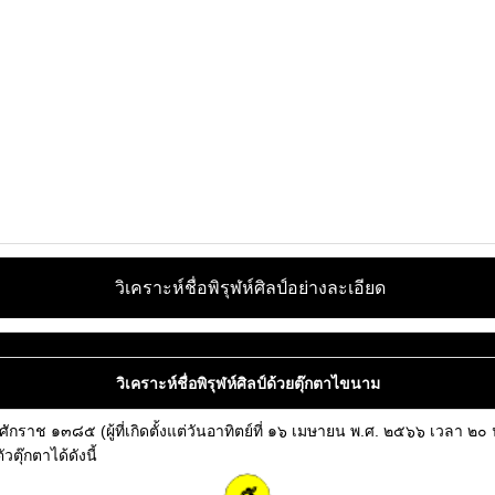
วิเคราะห์ชื่อพิรุฬห์ศิลป์อย่างละเอียด
วิเคราะห์ชื่อพิรุฬห์ศิลป์ด้วยตุ๊กตาไขนาม
ือปีจุลศักราช ๑๓๘๕ (ผู้ที่เกิดตั้งแต่วันอาทิตย์ที่ ๑๖ เมษายน พ.ศ. ๒๕๖๖ เวล
ตุ๊กตาได้ดังนี้