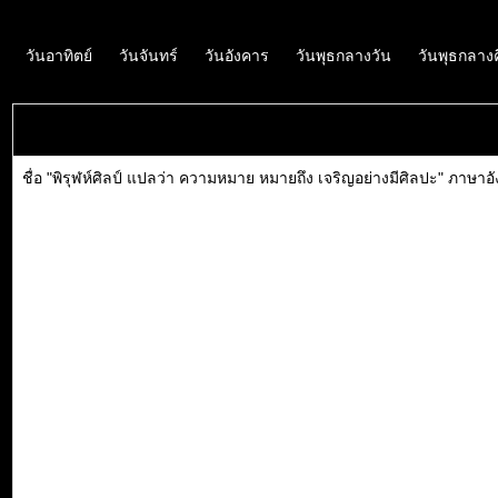
วันอาทิตย์
วันจันทร์
วันอังคาร
วันพุธกลางวัน
วันพุธกลาง
ชื่อ "พิรุฬห์ศิลป์ แปลว่า ความหมาย หมายถึง เจริญอย่างมีศิลปะ" ภาษาอ