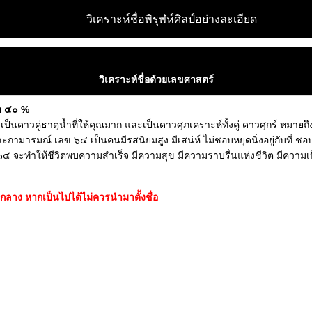
วิเคราะห์ชื่อพิรุฬห์ศิลป์อย่างละเอียด
วิเคราะห์ชื่อด้วยเลขศาสตร์
ิต ๔๐ %
เป็นดาวคู่ธาตุน้ำที่ให้คุณมาก และเป็นดาวศุภเคราะห์ทั้งคู่ ดาวศุกร์ ห
ะกามารมณ์ เลข ๖๔ เป็นคนมีรสนิยมสูง มีเสน่ห์ ไม่ชอบหยุดนิ่งอยู่กับที่ 
เลข ๖๔ จะทำให้ชีวิตพบความสำเร็จ มีความสุข มีความราบรื่นแห่งชีวิต มีความเป
ลาง หากเป็นไปได้ไม่ควรนำมาตั้งชื่อ