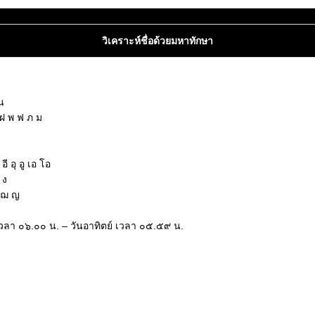
วิเคราะห์ชื่อด้วยมหาทักษา
น
 ฝ พ ฟ ภ ม
ี อุ อู เอ โอ
 ง
ซ ฌ ญ
่ เวลา ๐๖.๐๐ น. – วันอาทิตย์ เวลา ๐๕.๕๙ น.