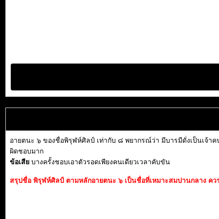
อายตนะ ๖ ของชื่อพิรุฬห์ศิลป์ เท่ากับ ๘ พยากรณ์ว่า มีบารมีดั่งเป็นเจ้
ผิดชอบมาก
ข้อเสีย
บางครั้งชอบเอาตัวรอดเพียงคนเดียวเวลาคับขัน
สรุปชื่อ พิรุฬห์ศิลป์ ตามหลักอายตนะ ๖ เป็นชื่อที่เหมาะสมปานกลาง ควรพ